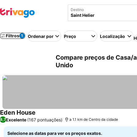
Destino
Filtros
1
Ordenar por
Preço
Localização
H
Compare preços de Casa/apa
Unido
Eden House
Ver preços
Excelente
(167 pontuações)
8,7
a 1.1 km de Centro da cidade
Selecione as datas para ver os preços exatos.