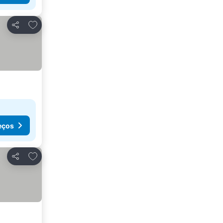
Adicionar aos favoritos
Partilhar
eços
Adicionar aos favoritos
Partilhar