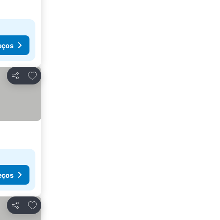
eços
Adicionar aos favoritos
Partilhar
eços
Adicionar aos favoritos
Partilhar