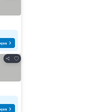
eços
Adicionar aos favoritos
Partilhar
eços