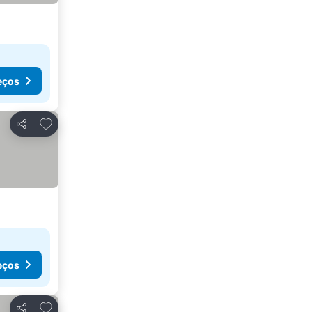
eços
Adicionar aos favoritos
Partilhar
eços
Adicionar aos favoritos