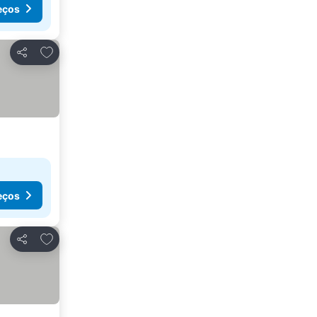
eços
Adicionar aos favoritos
Partilhar
eços
Adicionar aos favoritos
Partilhar