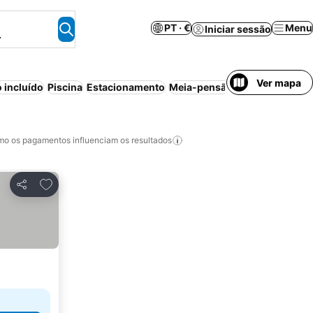
PT · €
Menu
Iniciar sessão
.
Ver mapa
 incluído
Piscina
Estacionamento
Meia-pensão
Wi-fi
Bed & Bre
o os pagamentos influenciam os resultados
Adicionar aos favoritos
Partilhar