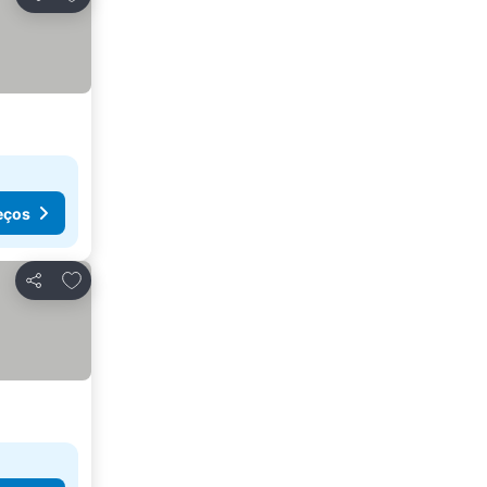
Partilhar
s
eços
Adicionar aos favoritos
Partilhar