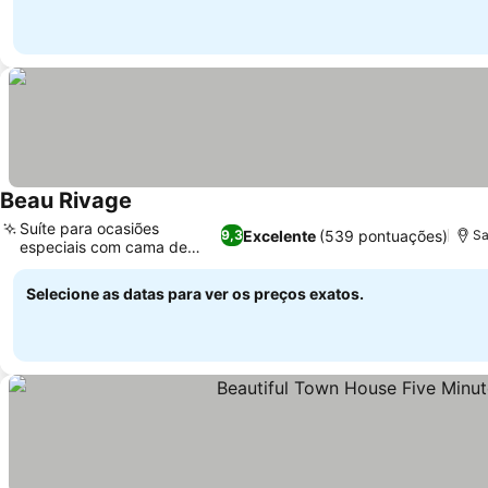
Beau Rivage
Ver preços
Suíte para ocasiões
Excelente
(539 pontuações)
9,3
Sa
especiais com cama de
Ver preços
dossel
Selecione as datas para ver os preços exatos.