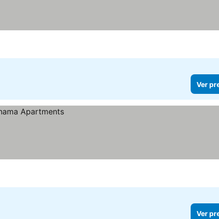
Ver pr
Ver pr