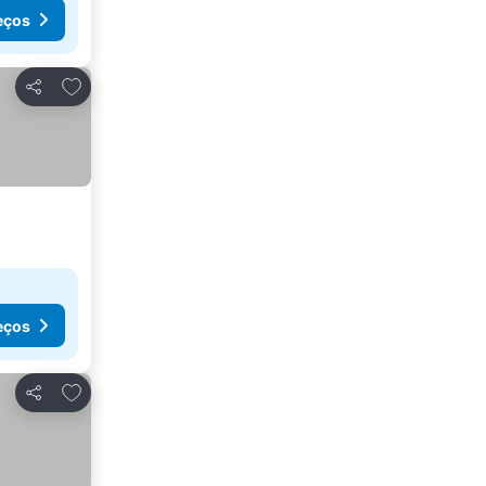
eços
Adicionar aos favoritos
Partilhar
eços
Adicionar aos favoritos
Partilhar