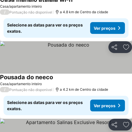
Ver preços
Casa/apartamento inteiro
/
a 4.8 km de Centro da cidade
Pontuação não disponível
Selecione as datas para ver os preços
Ver preços
exatos.
Partilhar
Ad
Pousada do neeco
Ver preços
Casa/apartamento inteiro
/
a 4.2 km de Centro da cidade
Pontuação não disponível
Selecione as datas para ver os preços
Ver preços
exatos.
Partilhar
Ad