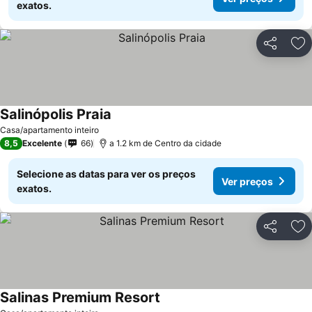
exatos.
Partilhar
Ad
Salinópolis Praia
Ver preços
Casa/apartamento inteiro
8,5
Excelente
66
a 1.2 km de Centro da cidade
Selecione as datas para ver os preços
Ver preços
exatos.
Partilhar
Ad
Salinas Premium Resort
Ver preços