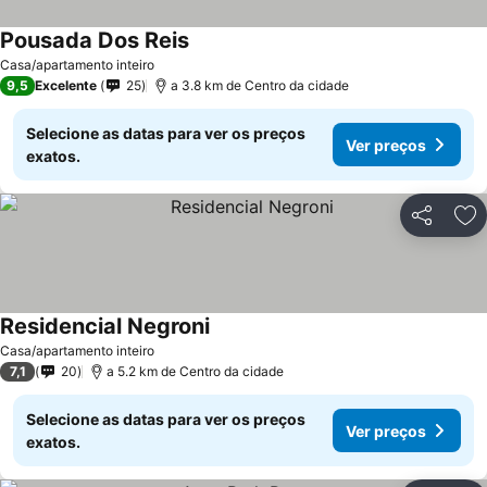
Pousada Dos Reis
Ver preços
Casa/apartamento inteiro
9,5
Excelente
25
a 3.8 km de Centro da cidade
Selecione as datas para ver os preços
Ver preços
exatos.
Partilhar
Ad
Residencial Negroni
Ver preços
Casa/apartamento inteiro
7,1
20
a 5.2 km de Centro da cidade
Selecione as datas para ver os preços
Ver preços
exatos.