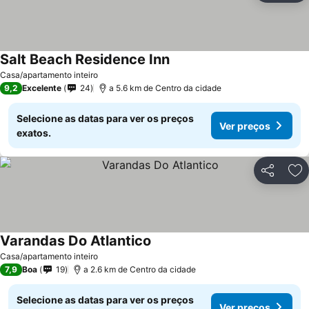
Salt Beach Residence Inn
Ver preços
Casa/apartamento inteiro
9,2
Excelente
24
a 5.6 km de Centro da cidade
Selecione as datas para ver os preços
Ver preços
exatos.
Partilhar
Ad
Varandas Do Atlantico
Ver preços
Casa/apartamento inteiro
7,9
Boa
19
a 2.6 km de Centro da cidade
Selecione as datas para ver os preços
Ver preços