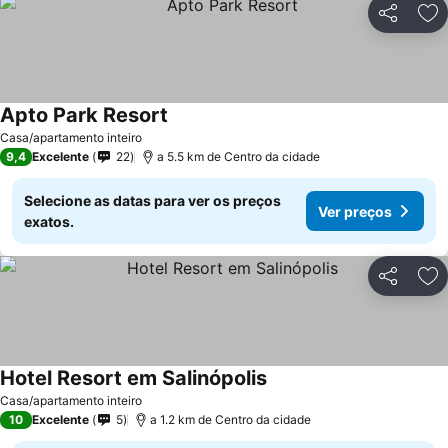
Partilhar
Ad
Apto Park Resort
Ver preços
Casa/apartamento inteiro
9,4
Excelente
22
a 5.5 km de Centro da cidade
Selecione as datas para ver os preços
Ver preços
exatos.
Partilhar
Ad
Hotel Resort em Salinópolis
Ver preços
Casa/apartamento inteiro
10
Excelente
5
a 1.2 km de Centro da cidade