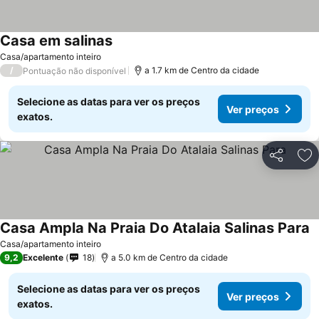
Casa em salinas
Ver preços
Casa/apartamento inteiro
/
a 1.7 km de Centro da cidade
Pontuação não disponível
Selecione as datas para ver os preços
Ver preços
exatos.
Partilhar
Ad
Casa Ampla Na Praia Do Atalaia Salinas Para
V
Casa/apartamento inteiro
9,2
Excelente
18
a 5.0 km de Centro da cidade
Selecione as datas para ver os preços
Ver preços
exatos.