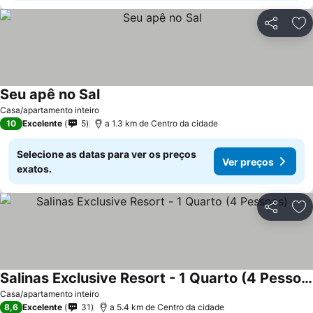
Partilhar
Ad
Seu apê no Sal
Ver preços
Casa/apartamento inteiro
10
Excelente
5
a 1.3 km de Centro da cidade
Selecione as datas para ver os preços
Ver preços
exatos.
Partilhar
Ad
Salinas Exclusive Resort - 1 Quarto (4 Pessoas)
Ver preços
Casa/apartamento inteiro
8,6
Excelente
31
a 5.4 km de Centro da cidade