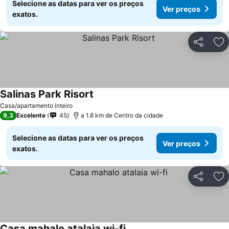
Selecione as datas para ver os preços
Ver preços
exatos.
Partilhar
Ad
Salinas Park Risort
Ver preços
Casa/apartamento inteiro
9,3
Excelente
45
a 1.8 km de Centro da cidade
Selecione as datas para ver os preços
Ver preços
exatos.
Partilhar
Ad
Casa mahalo atalaia wi-fi