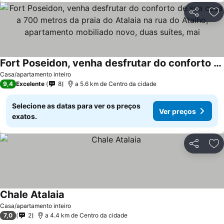
Partilhar
Ad
Fort Poseidon, venha desfrutar do conforto de sua casa a 700 metros da praia do Atalaia na rua do Atalho, apartamento mobiliado novo, duas suítes, mai
Ver preços
Casa/apartamento inteiro
9,4
Excelente
8
a 5.6 km de Centro da cidade
Selecione as datas para ver os preços
Ver preços
exatos.
Partilhar
Ad
Chale Atalaia
Ver preços
Casa/apartamento inteiro
7,0
2
a 4.4 km de Centro da cidade