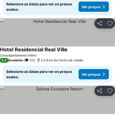
Selecione as datas para ver os preços
Ver preços
exatos.
Partilhar
Ad
Hotel Residencial Real Ville
Ver preços
Casa/apartamento inteiro
8,5
Excelente
33
a 0.8 km de Centro da cidade
Selecione as datas para ver os preços
Ver preços
exatos.
Partilhar
Ad