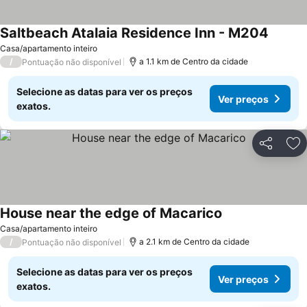
Saltbeach Atalaia Residence Inn - M204
Ver pr
Casa/apartamento inteiro
/
a 1.1 km de Centro da cidade
Pontuação não disponível
Selecione as datas para ver os preços
Ver preços
exatos.
Partilhar
Ad
House near the edge of Macarico
Ver preços
Casa/apartamento inteiro
/
a 2.1 km de Centro da cidade
Pontuação não disponível
Selecione as datas para ver os preços
Ver preços
exatos.