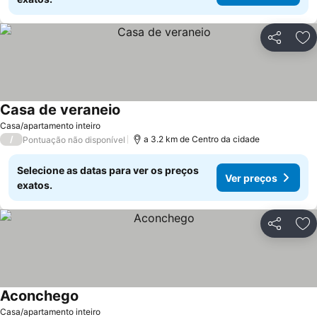
Partilhar
Ad
Casa de veraneio
Ver preços
Casa/apartamento inteiro
/
a 3.2 km de Centro da cidade
Pontuação não disponível
Selecione as datas para ver os preços
Ver preços
exatos.
Partilhar
Ad
Aconchego
Ver preços
Casa/apartamento inteiro