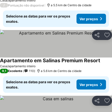
Casa/apartamento inteiro
/
a 5.5 km de Centro da cidade
Pontuação não disponível
Selecione as datas para ver os preços
Ver preços
exatos.
Partilhar
Ad
Apartamento em Salinas Premium Resort
Ver p
Casa/apartamento inteiro
9,1
Excelente
110
a 5.6 km de Centro da cidade
Selecione as datas para ver os preços
Ver preços
exatos.
Partilhar
Ad