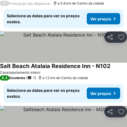
/
a 0.8 km de Centro da cidade
Pontuação não disponível
Selecione as datas para ver os preços
Ver preços
exatos.
Partilhar
Ad
Salt Beach Atalaia Residence Inn - N102
Ver pre
Casa/apartamento inteiro
9,3
Excelente
7
a 1.2 km de Centro da cidade
Selecione as datas para ver os preços
Ver preços
exatos.
Partilhar
Ad