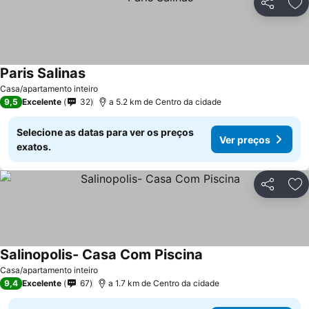
Partilhar
Ad
Paris Salinas
Ver preços
Casa/apartamento inteiro
9,5
Excelente
32
a 5.2 km de Centro da cidade
Selecione as datas para ver os preços
Ver preços
exatos.
Partilhar
Ad
Salinopolis- Casa Com Piscina
Ver preços
Casa/apartamento inteiro
9,4
Excelente
67
a 1.7 km de Centro da cidade