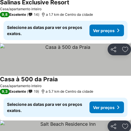
Salinas Exclusive Resort
Ver preços
Casa/apartamento inteiro
9,8
Excelente
14
a 1.7 km de Centro da cidade
Selecione as datas para ver os preços
Ver preços
exatos.
Partilhar
Ad
Casa à 500 da Praia
Ver preços
Casa/apartamento inteiro
9,3
Excelente
19
a 5.7 km de Centro da cidade
Selecione as datas para ver os preços
Ver preços
exatos.
Partilhar
Ad