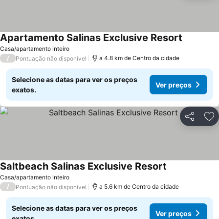
Apartamento Salinas Exclusive Resort
Ver preço
Casa/apartamento inteiro
/
a 4.8 km de Centro da cidade
Pontuação não disponível
Selecione as datas para ver os preços
Ver preços
exatos.
Partilhar
Ad
Saltbeach Salinas Exclusive Resort
Ver preços
Casa/apartamento inteiro
/
a 5.6 km de Centro da cidade
Pontuação não disponível
Selecione as datas para ver os preços
Ver preços
exatos.