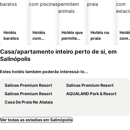
Hotéis
Hotéis
Hotéis que
Hotéis na
Hoté
baratos
com
permitem
praia
com
piscinas
animais
esta
ment
Casa/apartamento inteiro perto de si, em
Salinópolis
Estes hotéis também poderão interessá-lo...
Salinas Premium Resort
Salinas Premium Resort
Salinas Premium Resort
AQUALAND Park & Resort
Casa De Praia No Atalaia
Ver todas as estadias em Salinópolis