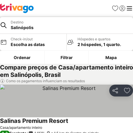
Favoritos
Iniciar
Me
Destino
Salinópolis
Check-in/out
Hóspedes e quartos
Escolha as datas
2 hóspedes, 1 quarto.
Ordenar
Filtrar
Mapa
Compare preços de Casa/apartamento inteiro
em Salinópolis, Brasil
Como os pagamentos influenciam os resultados
Partilhar
Ad
Salinas Premium Resort
Ver preços
Casa/apartamento inteiro