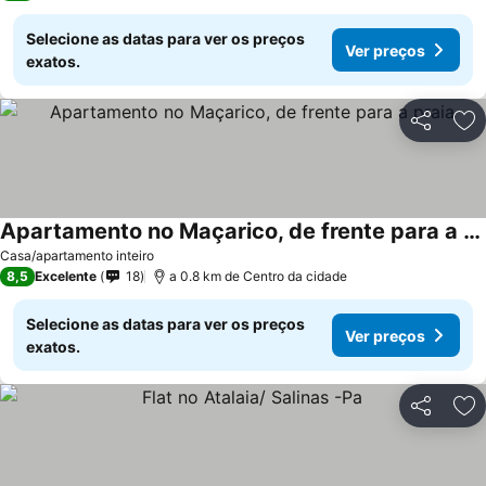
Selecione as datas para ver os preços
Ver preços
exatos.
Partilhar
Ad
Apartamento no Maçarico, de frente para a praia
Ver preços
Casa/apartamento inteiro
8,5
Excelente
18
a 0.8 km de Centro da cidade
Selecione as datas para ver os preços
Ver preços
exatos.
Partilhar
Ad