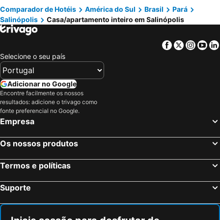
Comparador de Hotéis
América do Sul
Brasil
Pará
Salinópolis
Casa/apartamento inteiro em Salinópolis
Facebook
Twitter
Insta
Yo
Selecione o seu país
Adicionar no Google
Encontre facilmente os nossos
resultados: adicione o trivago como
fonte preferencial no Google.
Empresa
Os nossos produtos
Termos e políticas
Suporte