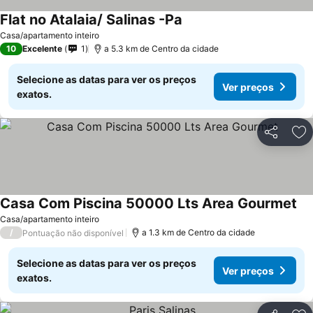
Flat no Atalaia/ Salinas -Pa
Ver preços
Casa/apartamento inteiro
10
Excelente
1
a 5.3 km de Centro da cidade
Selecione as datas para ver os preços
Ver preços
exatos.
Partilhar
Ad
Casa Com Piscina 50000 Lts Area Gourmet
Ve
Casa/apartamento inteiro
/
a 1.3 km de Centro da cidade
Pontuação não disponível
Selecione as datas para ver os preços
Ver preços
exatos.