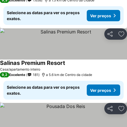
9,3
Excelente
1.658
a 1.5 km de Centro da cidade
Selecione as datas para ver os preços
Ver preços
exatos.
Partilhar
Ad
Salinas Premium Resort
Ver preços
Casa/apartamento inteiro
9,2
Excelente
181
a 5.6 km de Centro da cidade
Selecione as datas para ver os preços
Ver preços
exatos.
Partilhar
Ad