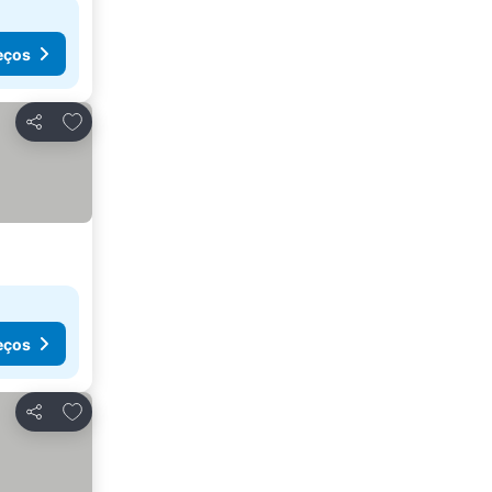
eços
Adicionar aos favoritos
Partilhar
eços
Adicionar aos favoritos
Partilhar