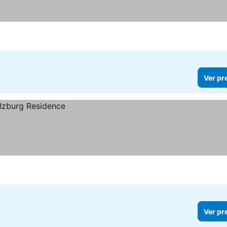
Ver pr
Ver pr