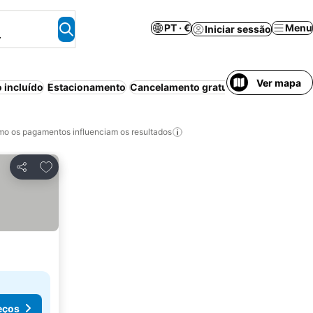
PT · €
Menu
Iniciar sessão
.
Ver mapa
 incluído
Estacionamento
Cancelamento gratuito
Piscina
Ar co
o os pagamentos influenciam os resultados
Adicionar aos favoritos
Partilhar
eços