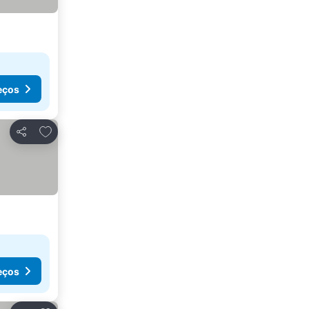
eços
Adicionar aos favoritos
Partilhar
eços