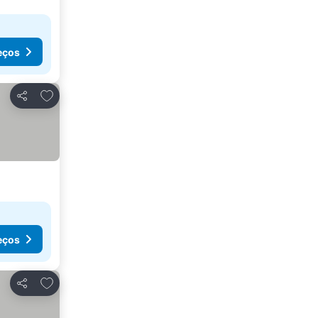
eços
Adicionar aos favoritos
Partilhar
eços
Adicionar aos favoritos
Partilhar