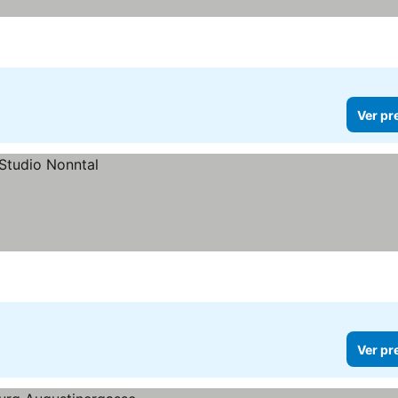
Ver pr
Ver pr