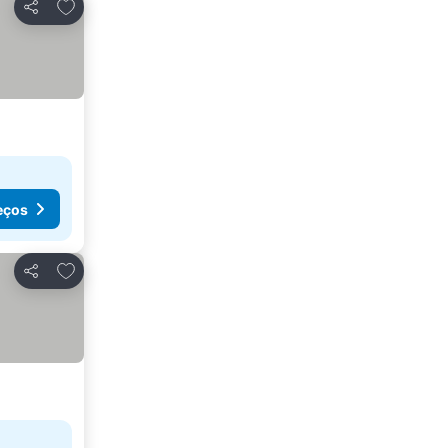
Adicionar aos favoritos
Partilhar
eços
Adicionar aos favoritos
Partilhar