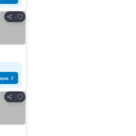
Adicionar aos favoritos
Partilhar
eços
Adicionar aos favoritos
Partilhar