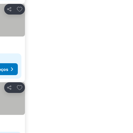
Adicionar aos favoritos
Partilhar
eços
Adicionar aos favoritos
Partilhar