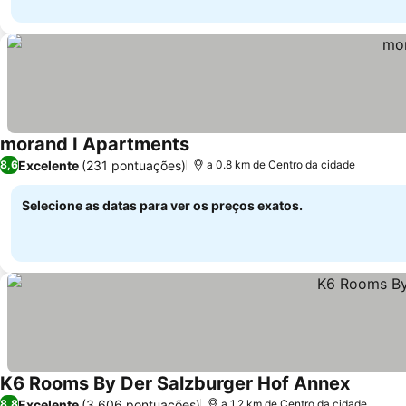
morand I Apartments
Excelente
(231 pontuações)
8,6
a 0.8 km de Centro da cidade
Selecione as datas para ver os preços exatos.
K6 Rooms By Der Salzburger Hof Annex
Excelente
(3.606 pontuações)
8,8
a 1.2 km de Centro da cidade