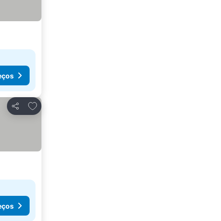
eços
Adicionar aos favoritos
Partilhar
eços