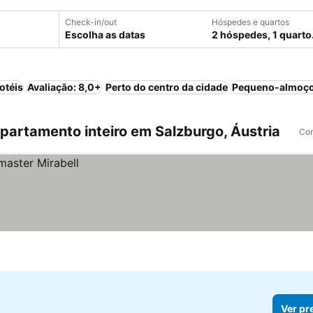
Check-in/out
Hóspedes e quartos
Escolha as datas
2 hóspedes, 1 quarto
otéis
Avaliação: 8,0+
Perto do centro da cidade
Pequeno-almoço
artamento inteiro em Salzburgo, Áustria
Com
Ver pr