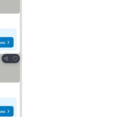
ços
Adicionar aos favoritos
Partilhar
ços