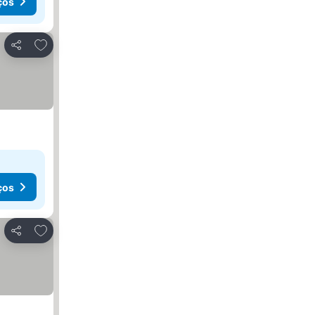
ços
Adicionar aos favoritos
Partilhar
ços
Adicionar aos favoritos
Partilhar