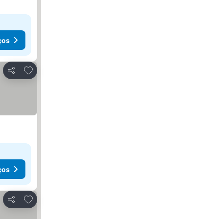
ços
Adicionar aos favoritos
Partilhar
ços
Adicionar aos favoritos
Partilhar