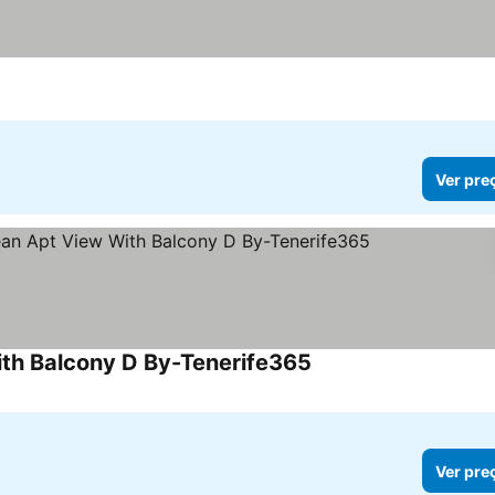
Ver pre
th Balcony D By-Tenerife365
Ver pre