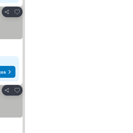
Adicionar aos favoritos
Partilhar
ços
Adicionar aos favoritos
Partilhar