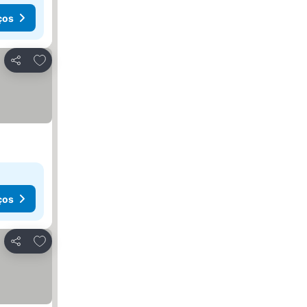
ços
Adicionar aos favoritos
Partilhar
ços
Adicionar aos favoritos
Partilhar