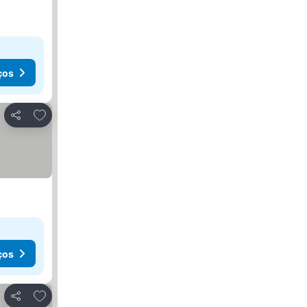
ços
Adicionar aos favoritos
Partilhar
ços
Adicionar aos favoritos
Partilhar