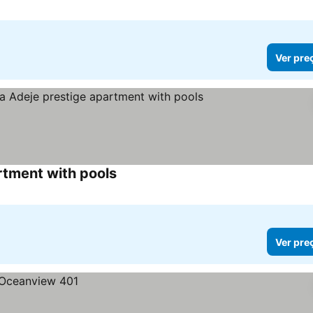
Ver pre
tment with pools
Ver pre