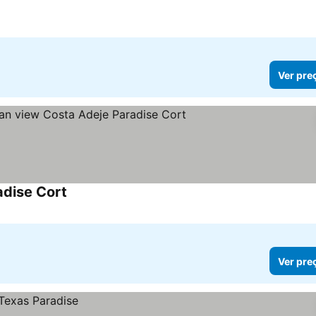
Ver pre
adise Cort
Ver pre