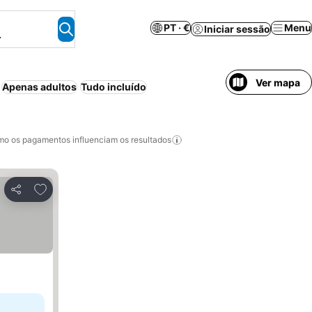
PT · €
Menu
Iniciar sessão
.
Ver mapa
Apenas adultos
Tudo incluído
o os pagamentos influenciam os resultados
Adicionar aos favoritos
Partilhar