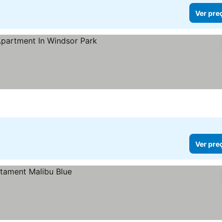
Ver pre
Ver pre