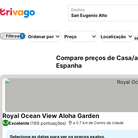
Destino
Filtros
1
Ordenar por
Preço
Localização
H
Compare preços de Casa/ap
Espanha
Royal Ocean View Aloha Garden
Excelente
(169 pontuações)
9,2
a 0.7 km de Centro da cidade
Selecione as datas para ver os preços exatos.