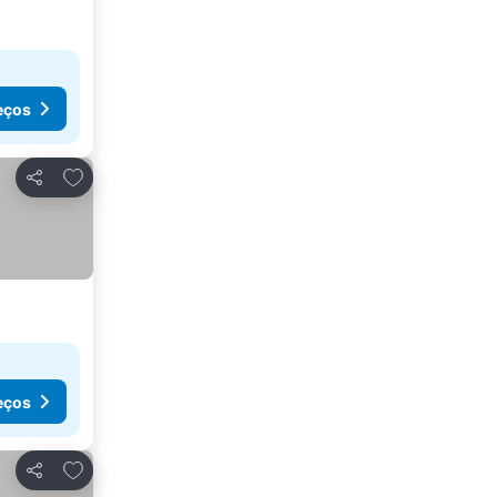
eços
Adicionar aos favoritos
Partilhar
eços
Adicionar aos favoritos
Partilhar