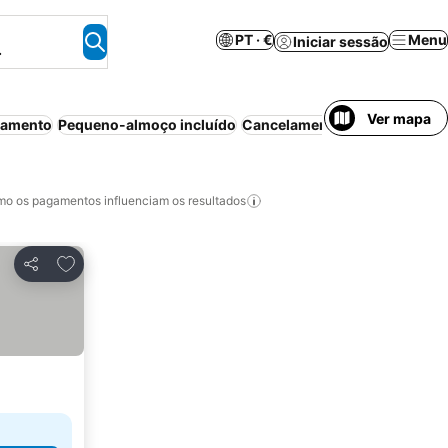
PT · €
Menu
Iniciar sessão
.
Ver mapa
namento
Pequeno-almoço incluído
Cancelamento gratuito
Apart
o os pagamentos influenciam os resultados
Adicionar aos favoritos
Partilhar