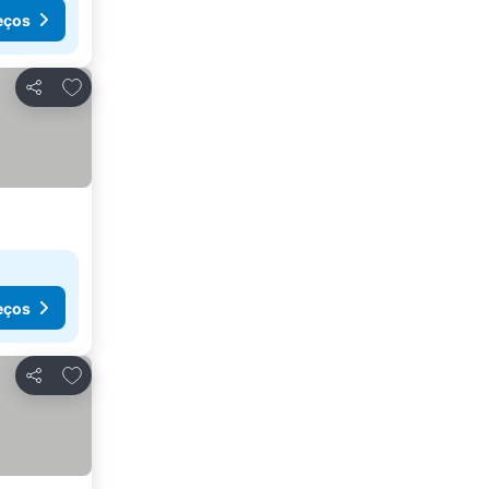
eços
Adicionar aos favoritos
Partilhar
eços
Adicionar aos favoritos
Partilhar