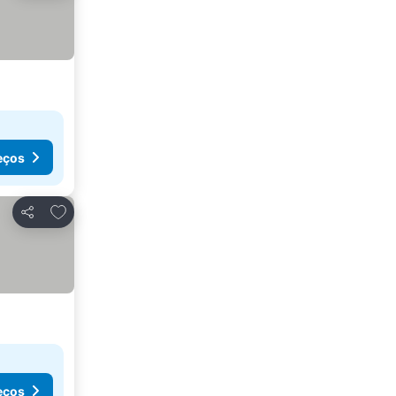
eços
Adicionar aos favoritos
Partilhar
eços