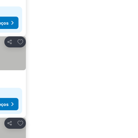
eços
Adicionar aos favoritos
Partilhar
eços
Adicionar aos favoritos
Partilhar