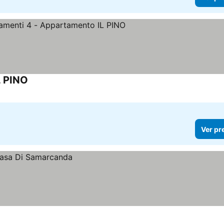
L PINO
Ver pr