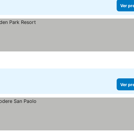
Ver pr
Ver pr