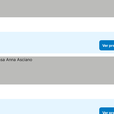
Ver pr
Ver pr