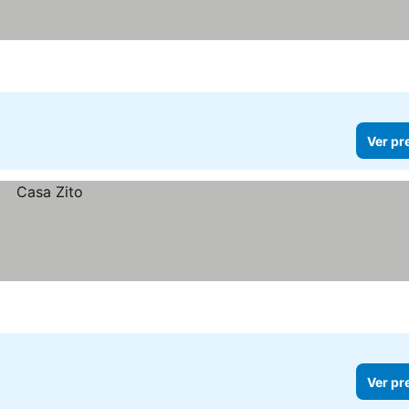
Ver pr
Ver pr