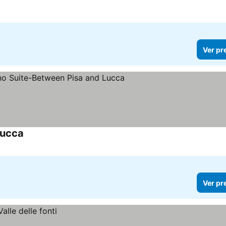
Ver pr
Lucca
Ver pr