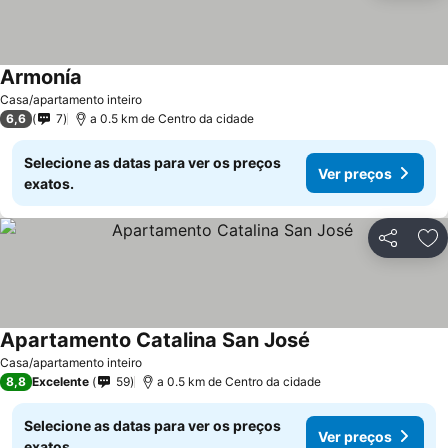
Armonía
Casa/apartamento inteiro
6,6
7
a 0.5 km de Centro da cidade
Selecione as datas para ver os preços
Ver preços
exatos.
Partilhar
Ad
Apartamento Catalina San José
Casa/apartamento inteiro
8,8
Excelente
59
a 0.5 km de Centro da cidade
Selecione as datas para ver os preços
Ver preços
exatos.