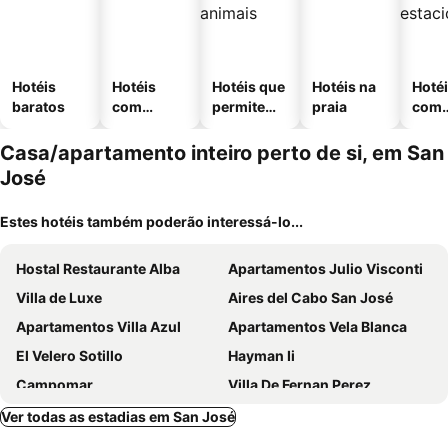
Hotéis
Hotéis
Hotéis que
Hotéis na
Hoté
baratos
com
permitem
praia
com
piscinas
animais
esta
ment
Casa/apartamento inteiro perto de si, em San
José
Estes hotéis também poderão interessá-lo...
Hostal Restaurante Alba
Apartamentos Julio Visconti
Villa de Luxe
Aires del Cabo San José
Apartamentos Villa Azul
Apartamentos Vela Blanca
El Velero Sotillo
Hayman Ii
Campomar
Villa De Fernan Perez
Ver todas as estadias em San José