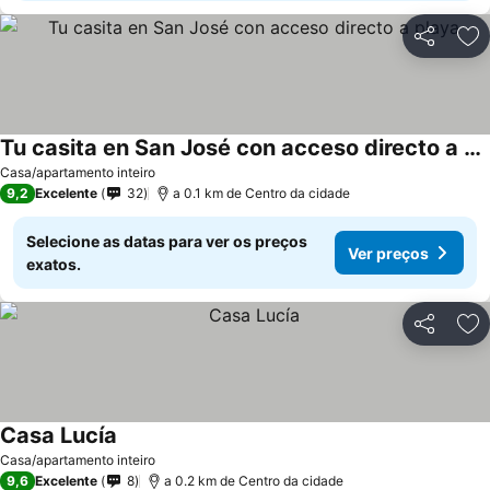
Partilhar
Ad
Tu casita en San José con acceso directo a playa
Casa/apartamento inteiro
9,2
Excelente
32
a 0.1 km de Centro da cidade
Selecione as datas para ver os preços
Ver preços
exatos.
Partilhar
Ad
Casa Lucía
Casa/apartamento inteiro
9,6
Excelente
8
a 0.2 km de Centro da cidade