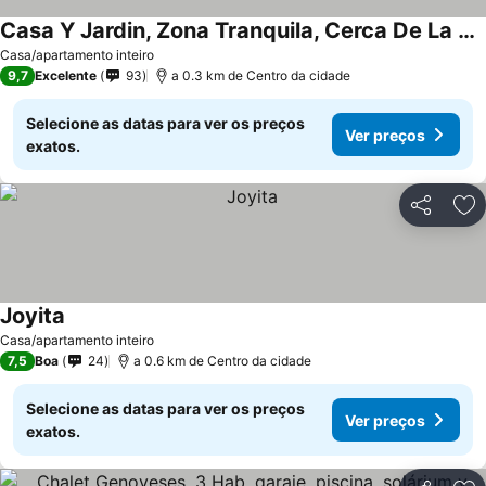
Casa Y Jardin, Zona Tranquila, Cerca De La Playa
Casa/apartamento inteiro
9,7
Excelente
93
a 0.3 km de Centro da cidade
Selecione as datas para ver os preços
Ver preços
exatos.
Partilhar
Ad
Joyita
Casa/apartamento inteiro
7,5
Boa
24
a 0.6 km de Centro da cidade
Selecione as datas para ver os preços
Ver preços
exatos.