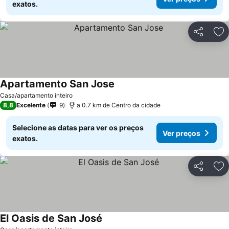
exatos.
Partilhar
Ad
Apartamento San Jose
Casa/apartamento inteiro
8,8
Excelente
9
a 0.7 km de Centro da cidade
Selecione as datas para ver os preços
Ver preços
exatos.
Partilhar
Ad
El Oasis de San José