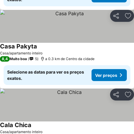
Partilhar
Ad
Casa Pakyta
Casa/apartamento inteiro
8,4
Muito boa
5
a 0.3 km de Centro da cidade
Selecione as datas para ver os preços
Ver preços
exatos.
Partilhar
Ad
Cala Chica
Casa/apartamento inteiro