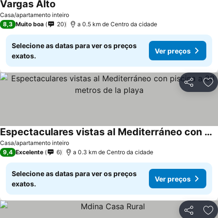
Vargas Alto
Casa/apartamento inteiro
8,3
Muito boa
20
a 0.5 km de Centro da cidade
Selecione as datas para ver os preços
Ver preços
exatos.
Partilhar
Ad
Espectaculares vistas al Mediterráneo con piscina a 80 metros de la playa
Casa/apartamento inteiro
9,4
Excelente
6
a 0.3 km de Centro da cidade
Selecione as datas para ver os preços
Ver preços
exatos.
Partilhar
Ad