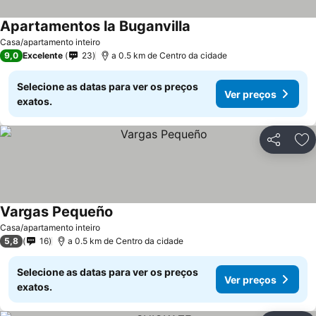
Apartamentos la Buganvilla
Casa/apartamento inteiro
9,0
Excelente
23
a 0.5 km de Centro da cidade
Selecione as datas para ver os preços
Ver preços
exatos.
Partilhar
Ad
Vargas Pequeño
Casa/apartamento inteiro
5,8
16
a 0.5 km de Centro da cidade
Selecione as datas para ver os preços
Ver preços
exatos.