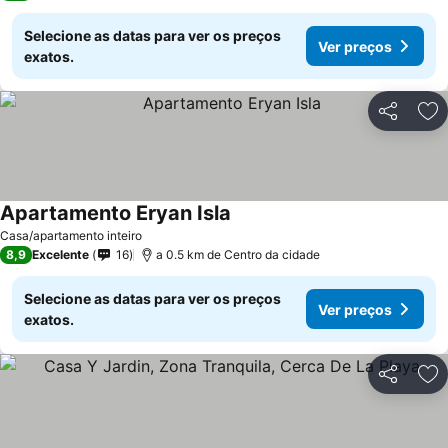
Selecione as datas para ver os preços
Ver preços
exatos.
Partilhar
Ad
Apartamento Eryan Isla
Casa/apartamento inteiro
8,9
Excelente
16
a 0.5 km de Centro da cidade
Selecione as datas para ver os preços
Ver preços
exatos.
Partilhar
Ad