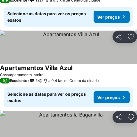
8,9
Excelente
122
a 0.3 km de Centro da cidade
Selecione as datas para ver os preços
Ver preços
exatos.
Partilhar
Ad
Apartamentos Villa Azul
Casa/apartamento inteiro
9,1
Excelente
54
a 0.4 km de Centro da cidade
Selecione as datas para ver os preços
Ver preços
exatos.
Partilhar
Ad