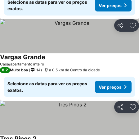
Selecione as datas para ver os preços
Ver preços
exatos.
Partilhar
Ad
Vargas Grande
Casa/apartamento inteiro
8,2
Muito boa
14
a 0.5 km de Centro da cidade
Selecione as datas para ver os preços
Ver preços
exatos.
Partilhar
Ad
Tres Pinos 2