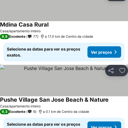
Mdina Casa Rural
Casa/apartamento inteiro
9,9
Excelente
77
a 17.0 km de Centro da cidade
Selecione as datas para ver os preços
Ver preços
exatos.
Partilhar
Ad
Pushe Village San Jose Beach & Nature
Casa/apartamento inteiro
9,3
Excelente
6
a 0.1 km de Centro da cidade
Selecione as datas para ver os preços
Ver preços