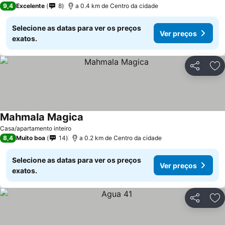
9,4
Excelente
8
a 0.4 km de Centro da cidade
Selecione as datas para ver os preços
Ver preços
exatos.
Partilhar
Ad
Mahmala Magica
Casa/apartamento inteiro
8,4
Muito boa
14
a 0.2 km de Centro da cidade
Selecione as datas para ver os preços
Ver preços
exatos.
Partilhar
Ad