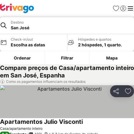
Favoritos
Iniciar
Me
Destino
San José
Check-in/out
Hóspedes e quartos
Escolha as datas
2 hóspedes, 1 quarto.
Ordenar
Filtrar
Mapa
Compare preços de Casa/apartamento inteiro
em San José, Espanha
Como os pagamentos influenciam os resultados
Partilhar
Ad
Apartamentos Julio Visconti
Casa/apartamento inteiro