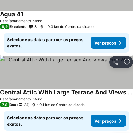
Agua 41
Casa/apartamento inteiro
8,9
Excelente
8
a 0.3 km de Centro da cidade
Selecione as datas para ver os preços
Ver preços
exatos.
Partilhar
Ad
Central Attic With Large Terrace And Views. Free Wifi
Casa/apartamento inteiro
7,8
Boa
24
a 0.1 km de Centro da cidade
Selecione as datas para ver os preços
Ver preços
exatos.