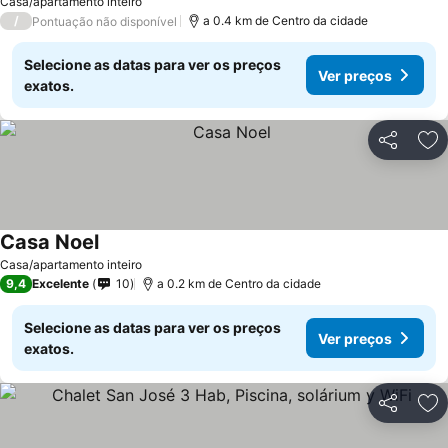
Casa/apartamento inteiro
/
a 0.4 km de Centro da cidade
Pontuação não disponível
Selecione as datas para ver os preços
Ver preços
exatos.
Partilhar
Ad
Casa Noel
Casa/apartamento inteiro
9,4
Excelente
10
a 0.2 km de Centro da cidade
Selecione as datas para ver os preços
Ver preços
exatos.
Partilhar
Ad