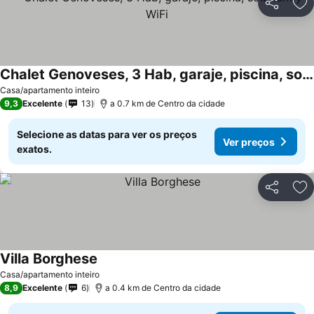
Partilhar
Ad
Chalet Genoveses, 3 Hab, garaje, piscina, solárium y WiFi
Casa/apartamento inteiro
9,3
Excelente
13
a 0.7 km de Centro da cidade
Selecione as datas para ver os preços
Ver preços
exatos.
Partilhar
Ad
Villa Borghese
Casa/apartamento inteiro
8,9
Excelente
6
a 0.4 km de Centro da cidade