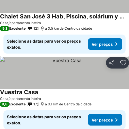
Chalet San José 3 Hab, Piscina, solárium y WiFi
Casa/apartamento inteiro
9,1
Excelente
12
a 0.5 km de Centro da cidade
Selecione as datas para ver os preços
Ver preços
exatos.
Partilhar
Ad
Vuestra Casa
Casa/apartamento inteiro
9,8
Excelente
17
a 0.1 km de Centro da cidade
Selecione as datas para ver os preços
Ver preços
exatos.