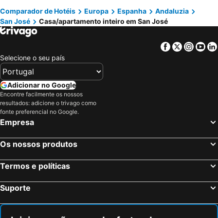
Comparador de Hotéis
Europa
Espanha
Andaluzia
San José
Casa/apartamento inteiro em San José
Facebook
Twitter
Insta
Yo
Selecione o seu país
Adicionar no Google
Encontre facilmente os nossos
resultados: adicione o trivago como
fonte preferencial no Google.
Empresa
Os nossos produtos
Termos e políticas
Suporte