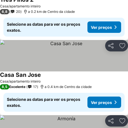
Casa/apartamento inteiro
6,8
20
a 0.2 km de Centro da cidade
Selecione as datas para ver os preços
Ver preços
exatos.
Partilhar
Ad
Casa San Jose
Casa/apartamento inteiro
8,5
Excelente
17
a 0.4 km de Centro da cidade
Selecione as datas para ver os preços
Ver preços
exatos.
Partilhar
Ad