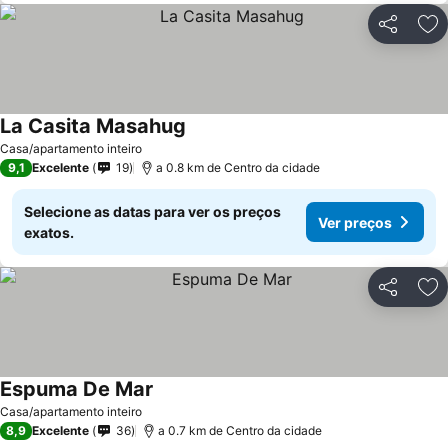
Partilhar
Ad
La Casita Masahug
Casa/apartamento inteiro
9,1
Excelente
19
a 0.8 km de Centro da cidade
Selecione as datas para ver os preços
Ver preços
exatos.
Partilhar
Ad
Espuma De Mar
Casa/apartamento inteiro
8,9
Excelente
36
a 0.7 km de Centro da cidade