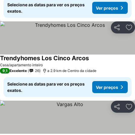
Selecione as datas para ver os preços
Ver preços
exatos.
Partilhar
Ad
Trendyhomes Los Cinco Arcos
Casa/apartamento inteiro
9,1
Excelente
26
a 2.9 km de Centro da cidade
Selecione as datas para ver os preços
Ver preços
exatos.
Partilhar
Ad