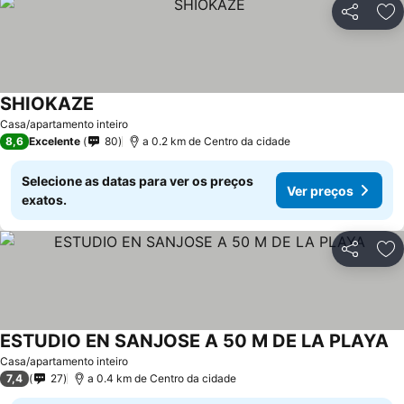
Partilhar
Ad
SHIOKAZE
Casa/apartamento inteiro
8,6
Excelente
80
a 0.2 km de Centro da cidade
Selecione as datas para ver os preços
Ver preços
exatos.
Partilhar
Ad
ESTUDIO EN SANJOSE A 50 M DE LA PLAYA
Casa/apartamento inteiro
7,4
27
a 0.4 km de Centro da cidade