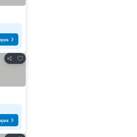
eços
Adicionar aos favoritos
Partilhar
eços