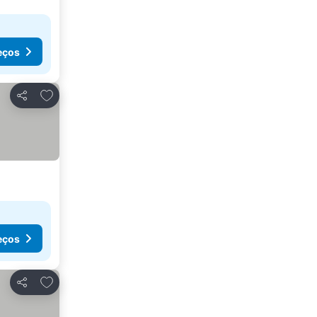
eços
Adicionar aos favoritos
Partilhar
eços
Adicionar aos favoritos
Partilhar