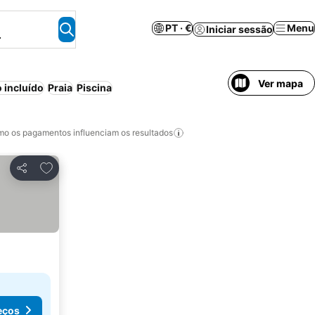
PT · €
Menu
Iniciar sessão
.
Ver mapa
 incluído
Praia
Piscina
o os pagamentos influenciam os resultados
Adicionar aos favoritos
Partilhar
eços