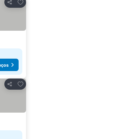
Adicionar aos favoritos
Partilhar
eços
Adicionar aos favoritos
Partilhar