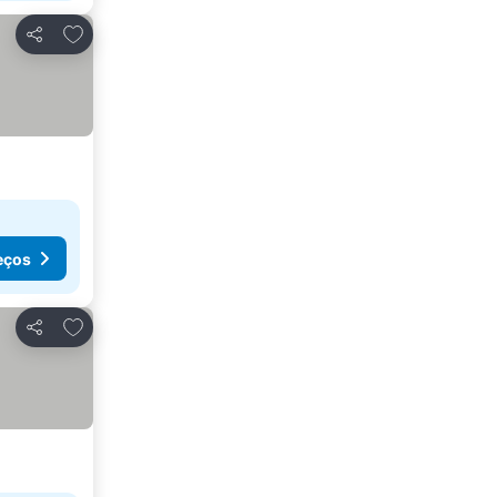
Adicionar aos favoritos
Partilhar
eços
Adicionar aos favoritos
Partilhar