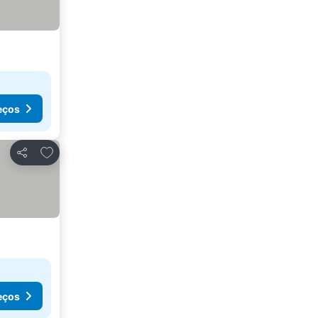
eços
Adicionar aos favoritos
Partilhar
eços