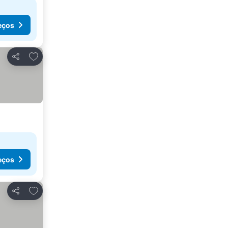
eços
Adicionar aos favoritos
Partilhar
eços
Adicionar aos favoritos
Partilhar