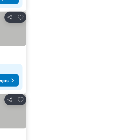
Adicionar aos favoritos
Partilhar
eços
Adicionar aos favoritos
Partilhar