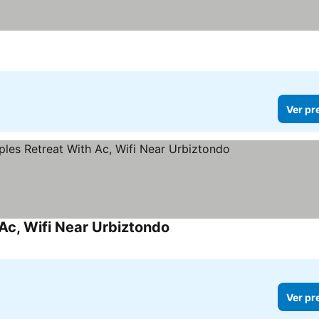
Ver pr
c, Wifi Near Urbiztondo
Ver pr