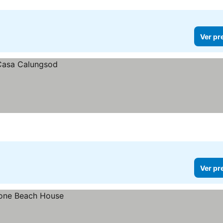
Ver pr
Ver pr