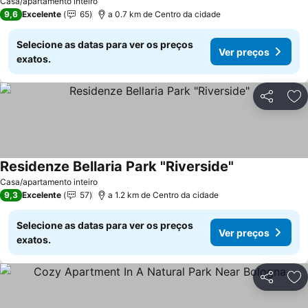
Casa/apartamento inteiro
9,6
Excelente
65
a 0.7 km de Centro da cidade
Selecione as datas para ver os preços
Ver preços
exatos.
Partilhar
Ad
Residenze Bellaria Park "Riverside"
Casa/apartamento inteiro
9,3
Excelente
57
a 1.2 km de Centro da cidade
Selecione as datas para ver os preços
Ver preços
exatos.
Partilhar
Ad