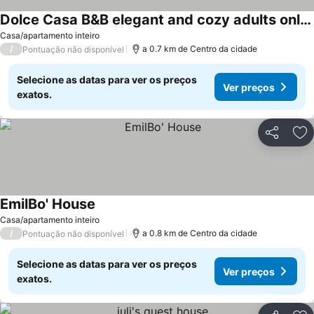
Dolce Casa B&B elegant and cozy adults only 5 minutes from the highway
Casa/apartamento inteiro
/
a 0.7 km de Centro da cidade
Pontuação não disponível
Selecione as datas para ver os preços
Ver preços
exatos.
Partilhar
Ad
EmilBo' House
Casa/apartamento inteiro
/
a 0.8 km de Centro da cidade
Pontuação não disponível
Selecione as datas para ver os preços
Ver preços
exatos.