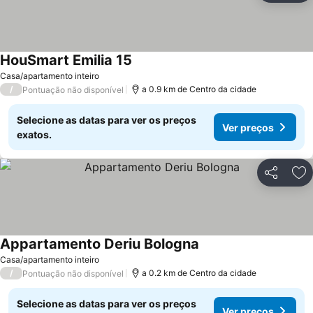
HouSmart Emilia 15
Casa/apartamento inteiro
/
a 0.9 km de Centro da cidade
Pontuação não disponível
Selecione as datas para ver os preços
Ver preços
exatos.
Partilhar
Ad
Appartamento Deriu Bologna
Casa/apartamento inteiro
/
a 0.2 km de Centro da cidade
Pontuação não disponível
Selecione as datas para ver os preços
Ver preços