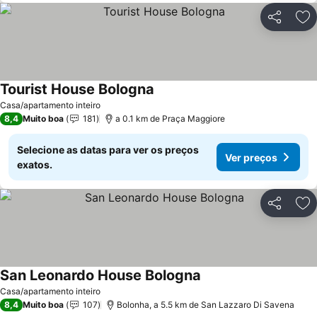
Partilhar
Ad
Tourist House Bologna
Casa/apartamento inteiro
8,4
Muito boa
181
a 0.1 km de Praça Maggiore
Selecione as datas para ver os preços
Ver preços
exatos.
Partilhar
Ad
San Leonardo House Bologna
Casa/apartamento inteiro
8,4
Muito boa
107
Bolonha, a 5.5 km de San Lazzaro Di Savena