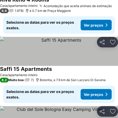
Casa/apartamento inteiro
Acomodação que aceita animais de estimação
6,6
1.978
a 0.7 km de Praça Maggiore
Selecione as datas para ver os preços
Ver preços
exatos.
Partilhar
Ad
Saffi 15 Apartments
Casa/apartamento inteiro
8,2
Muito boa
7
Bolonha, a 7.9 km de San Lazzaro Di Savena
Selecione as datas para ver os preços
Ver preços
exatos.
Partilhar
Ad