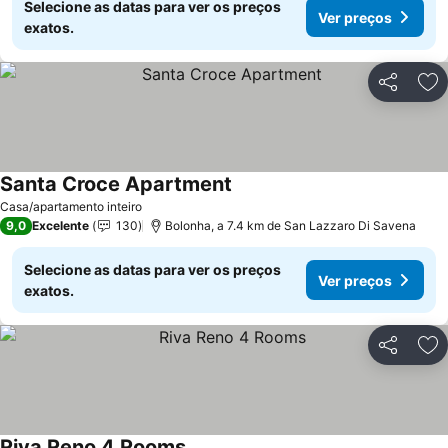
Selecione as datas para ver os preços
Ver preços
exatos.
Partilhar
Ad
Santa Croce Apartment
Casa/apartamento inteiro
9,0
Excelente
130
Bolonha, a 7.4 km de San Lazzaro Di Savena
Selecione as datas para ver os preços
Ver preços
exatos.
Partilhar
Ad
Riva Reno 4 Rooms