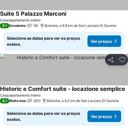
Suite 5 Palazzo Marconi
Casa/apartamento inteiro
9,1
Excelente
16
Bolonha, a 6.9 km de San Lazzaro Di Savena
Selecione as datas para ver os preços
Ver preços
exatos.
Partilhar
Ad
Historic e Comfort suite - locazione semplice
Casa/apartamento inteiro
8,1
Muito boa
291
Bolonha, a 6.2 km de San Lazzaro Di Savena
Selecione as datas para ver os preços
Ver preços
exatos.