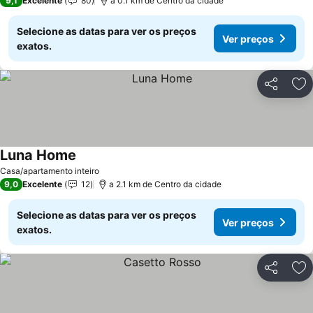
9,1
Excelente
80
a 0.1 km de Centro da cidade
Selecione as datas para ver os preços
Ver preços
exatos.
Partilhar
Ad
Luna Home
Casa/apartamento inteiro
9,0
Excelente
12
a 2.1 km de Centro da cidade
Selecione as datas para ver os preços
Ver preços
exatos.
Partilhar
Ad