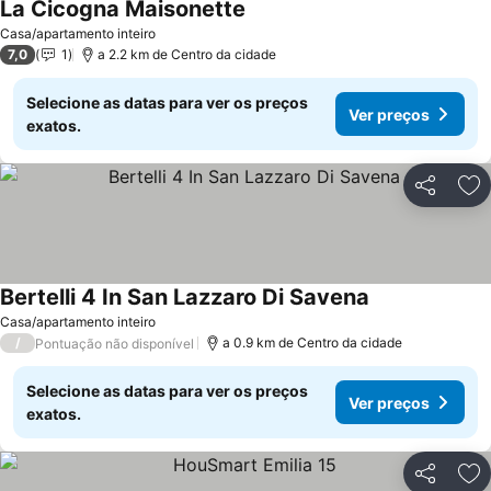
La Cicogna Maisonette
Casa/apartamento inteiro
7,0
1
a 2.2 km de Centro da cidade
Selecione as datas para ver os preços
Ver preços
exatos.
Partilhar
Ad
Bertelli 4 In San Lazzaro Di Savena
Casa/apartamento inteiro
/
a 0.9 km de Centro da cidade
Pontuação não disponível
Selecione as datas para ver os preços
Ver preços
exatos.
Partilhar
Ad