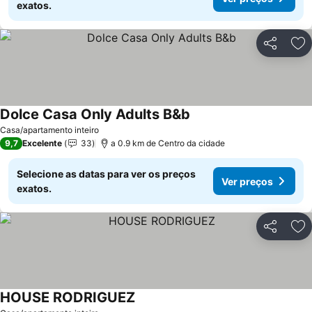
exatos.
Partilhar
Ad
Dolce Casa Only Adults B&b
Casa/apartamento inteiro
9,7
Excelente
33
a 0.9 km de Centro da cidade
Selecione as datas para ver os preços
Ver preços
exatos.
Partilhar
Ad
HOUSE RODRIGUEZ