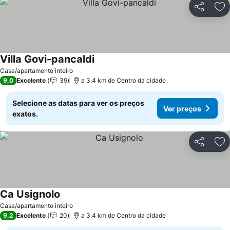
Partilhar
Ad
Villa Govi-pancaldi
Casa/apartamento inteiro
9,0
Excelente
39
a 3.4 km de Centro da cidade
Selecione as datas para ver os preços
Ver preços
exatos.
Partilhar
Ad
Ca Usignolo
Casa/apartamento inteiro
9,2
Excelente
20
a 3.4 km de Centro da cidade