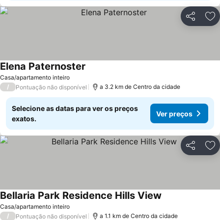
Partilhar
Ad
Elena Paternoster
Casa/apartamento inteiro
/
a 3.2 km de Centro da cidade
Pontuação não disponível
Selecione as datas para ver os preços
Ver preços
exatos.
Partilhar
Ad
Bellaria Park Residence Hills View
Casa/apartamento inteiro
/
a 1.1 km de Centro da cidade
Pontuação não disponível