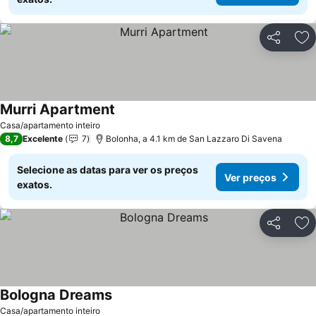
Partilhar
Ad
Murri Apartment
Casa/apartamento inteiro
8,7
Excelente
7
Bolonha, a 4.1 km de San Lazzaro Di Savena
Selecione as datas para ver os preços
Ver preços
exatos.
Partilhar
Ad
Bologna Dreams
Casa/apartamento inteiro