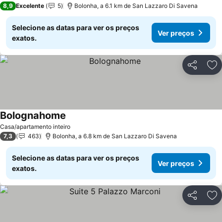
8,9
Excelente
5
Bolonha, a 6.1 km de San Lazzaro Di Savena
Selecione as datas para ver os preços
Ver preços
exatos.
Partilhar
Ad
Bolognahome
Casa/apartamento inteiro
7,3
463
Bolonha, a 6.8 km de San Lazzaro Di Savena
Selecione as datas para ver os preços
Ver preços
exatos.
Partilhar
Ad