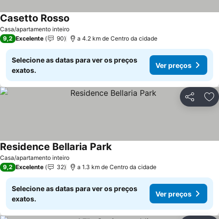
Casetto Rosso
Casa/apartamento inteiro
9,2
Excelente
90
a 4.2 km de Centro da cidade
Selecione as datas para ver os preços
Ver preços
exatos.
Partilhar
Ad
Residence Bellaria Park
Casa/apartamento inteiro
9,2
Excelente
32
a 1.3 km de Centro da cidade
Selecione as datas para ver os preços
Ver preços
exatos.