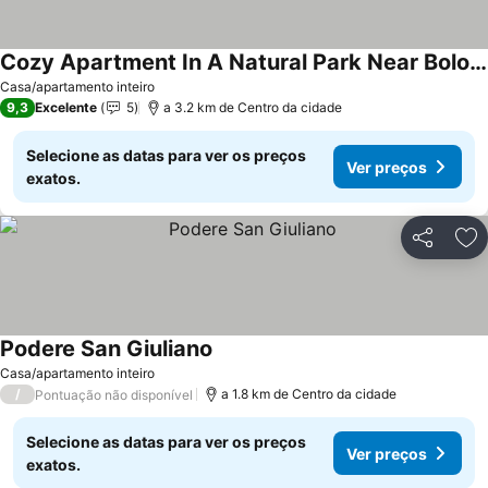
Cozy Apartment In A Natural Park Near Bologna
Casa/apartamento inteiro
9,3
Excelente
5
a 3.2 km de Centro da cidade
Selecione as datas para ver os preços
Ver preços
exatos.
Partilhar
Ad
Podere San Giuliano
Casa/apartamento inteiro
/
a 1.8 km de Centro da cidade
Pontuação não disponível
Selecione as datas para ver os preços
Ver preços
exatos.