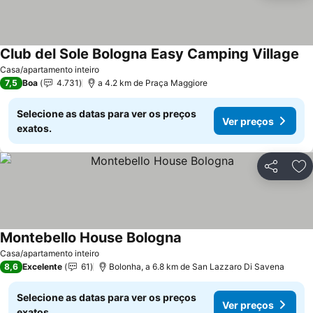
Club del Sole Bologna Easy Camping Village
Casa/apartamento inteiro
7,5
Boa
4.731
a 4.2 km de Praça Maggiore
Selecione as datas para ver os preços
Ver preços
exatos.
Partilhar
Ad
Montebello House Bologna
Casa/apartamento inteiro
8,6
Excelente
61
Bolonha, a 6.8 km de San Lazzaro Di Savena
Selecione as datas para ver os preços
Ver preços
exatos.