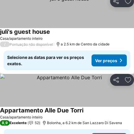
Partilhar
Ad
juli's guest house
Casa/apartamento inteiro
/
a 2.5 km de Centro da cidade
Pontuação não disponível
Selecione as datas para ver os preços
Ver preços
exatos.
Partilhar
Ad
Appartamento Alle Due Torri
Casa/apartamento inteiro
8,9
Excelente
52
Bolonha, a 6.2 km de San Lazzaro Di Savena