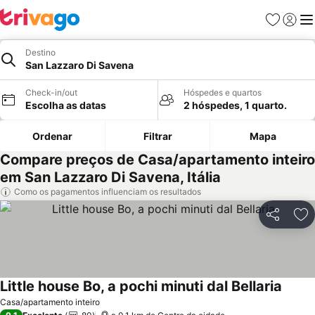
Favoritos
Iniciar
Me
Destino
San Lazzaro Di Savena
Check-in/out
Hóspedes e quartos
Escolha as datas
2 hóspedes, 1 quarto.
Ordenar
Filtrar
Mapa
Compare preços de Casa/apartamento inteiro
em San Lazzaro Di Savena, Itália
Como os pagamentos influenciam os resultados
Partilhar
Ad
Little house Bo, a pochi minuti dal Bellaria
Casa/apartamento inteiro