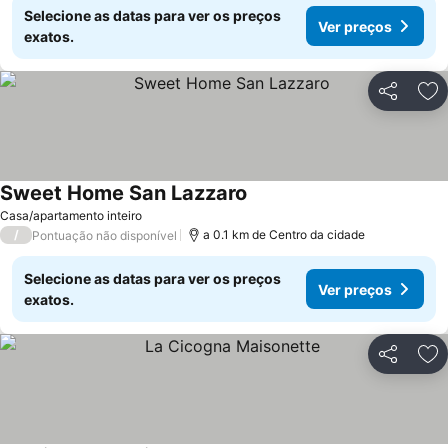
Selecione as datas para ver os preços
Ver preços
exatos.
Partilhar
Ad
Sweet Home San Lazzaro
Casa/apartamento inteiro
/
a 0.1 km de Centro da cidade
Pontuação não disponível
Selecione as datas para ver os preços
Ver preços
exatos.
Partilhar
Ad