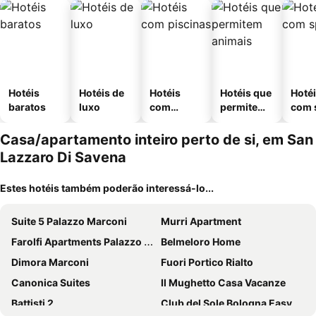
Hotéis
Hotéis de
Hotéis
Hotéis que
Hoté
baratos
luxo
com
permitem
com 
piscinas
animais
Casa/apartamento inteiro perto de si, em San
Lazzaro Di Savena
Estes hotéis também poderão interessá-lo...
Suite 5 Palazzo Marconi
Murri Apartment
Farolfi Apartments Palazzo Bargellini Panzacchi
Belmeloro Home
Dimora Marconi
Fuori Portico Rialto
Canonica Suites
Il Mughetto Casa Vacanze
Battisti 2
Club del Sole Bologna Easy Camping Village