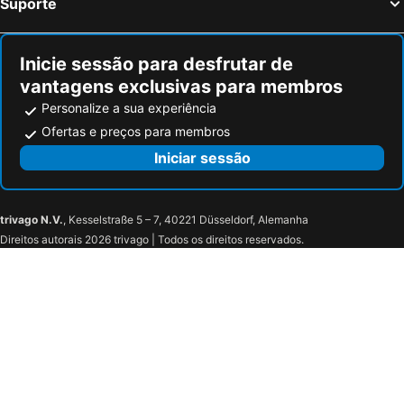
Suporte
Falegnami Suites- One Bedroom Apartment
Turris Apartments, SKYLINE historic center Bologna
No Name Prestige Apartment
La Casa dell'Edera
Inicie sessão para desfrutar de
Nosadella Mezzanine by Wonderful Italy
Galliera62 R&a
vantagens exclusivas para membros
Morgagni Suites
Bologna Flats
Personalize a sua experiência
Ofertas e preços para membros
Iniciar sessão
trivago N.V.
, Kesselstraße 5 – 7, 40221 Düsseldorf, Alemanha
Direitos autorais 2026 trivago | Todos os direitos reservados.