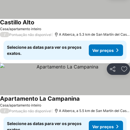
Castillo Alto
Ver preços
Casa/apartamento inteiro
/
A Alberca, a 5.3 km de San Martín del Cast
Pontuação não disponível
Selecione as datas para ver os preços
Ver preços
exatos.
Partilhar
Ad
Apartamento La Campanina
Ver preços
Casa/apartamento inteiro
/
A Alberca, a 5.5 km de San Martín del Casta
Pontuação não disponível
Selecione as datas para ver os preços
Ver preços
exatos.