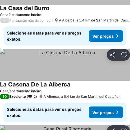
La Casa del Burro
Ver preços
Casa/apartamento inteiro
/
A Alberca, a 5.4 km de San Martín del Cast
Pontuação não disponível
Selecione as datas para ver os preços
Ver preços
exatos.
Partilhar
Ad
La Casona De La Alberca
Ver preços
Casa/apartamento inteiro
10
Excelente
2
A Alberca, a 5.4 km de San Martín del Castañar
Selecione as datas para ver os preços
Ver preços
exatos.