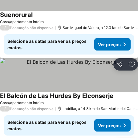
Suenorural
Ver preços
Casa/apartamento inteiro
/
San Miguel de Valero, a 12.3 km de San Mar
Pontuação não disponível
Selecione as datas para ver os preços
Ver preços
exatos.
Partilhar
Ad
El Balcón de Las Hurdes By Elconserje
Ver preço
Casa/apartamento inteiro
/
Ladrillar, a 14.8 km de San Martín del Casta
Pontuação não disponível
Selecione as datas para ver os preços
Ver preços
exatos.