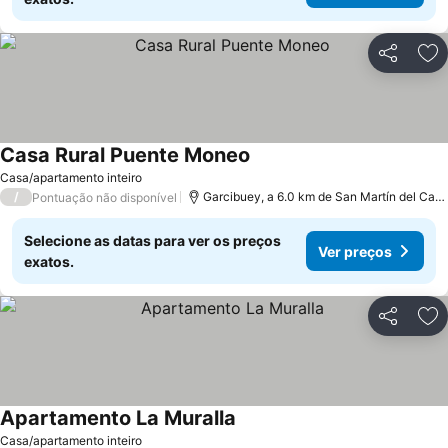
Partilhar
Ad
Casa Rural Puente Moneo
Ver preços
Casa/apartamento inteiro
/
Garcibuey, a 6.0 km de San Martín del Cast
Pontuação não disponível
Selecione as datas para ver os preços
Ver preços
exatos.
Partilhar
Ad
Apartamento La Muralla
Ver preços
Casa/apartamento inteiro