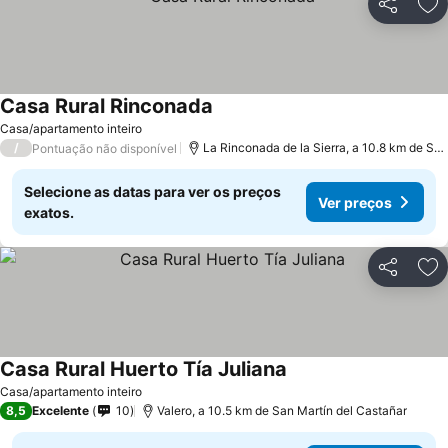
Partilhar
Ad
Casa Rural Rinconada
Ver preços
Casa/apartamento inteiro
/
La Rinconada de la Sierra, a 10.8 km de San
Pontuação não disponível
Selecione as datas para ver os preços
Ver preços
exatos.
Partilhar
Ad
Casa Rural Huerto Tía Juliana
Ver preços
Casa/apartamento inteiro
8,5
Excelente
10
Valero, a 10.5 km de San Martín del Castañar