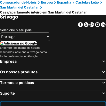
Comparador de Hotéis
Europa
Espanha
Castela e Leão
San Martín del Castañar
Casa/apartamento inteiro em San Martín del Castañar
Facebook
Twitter
Insta
Yo
Selecione o seu país
Adicionar no Google
Encontre facilmente os nossos
resultados: adicione o trivago como
fonte preferencial no Google.
Empresa
Os nossos produtos
Termos e políticas
Suporte