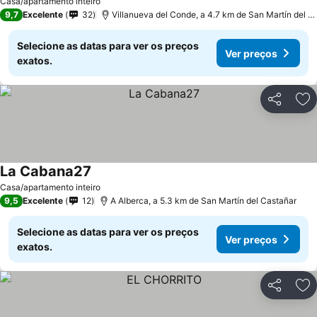
Casa/apartamento inteiro
9,7
Excelente
32
Villanueva del Conde, a 4.7 km de San Martín del C
Selecione as datas para ver os preços
Ver preços
exatos.
Partilhar
Ad
La Cabana27
Ver preços
Casa/apartamento inteiro
9,5
Excelente
12
A Alberca, a 5.3 km de San Martín del Castañar
Selecione as datas para ver os preços
Ver preços
exatos.
Partilhar
Ad