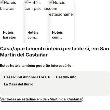
Hotéis
Hotéis
Hotéis
baratos
com
com
piscinas
estaciona
mento
Casa/apartamento inteiro perto de si, em San
Martín del Castañar
Estes hotéis também poderão interessá-lo...
Casa Rural Alborada For 6 People
Castillo Alto
La Casa del Burro
Ver todas as estadias em San Martín del Castañar