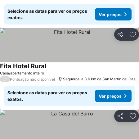
Selecione as datas para ver os preços
Ver preços
exatos.
Partilhar
Ad
Fita Hotel Rural
Ver preços
Casa/apartamento inteiro
/
Sequeros, a 3.6 km de San Martín del Casta
Pontuação não disponível
Selecione as datas para ver os preços
Ver preços
exatos.
Partilhar
Ad