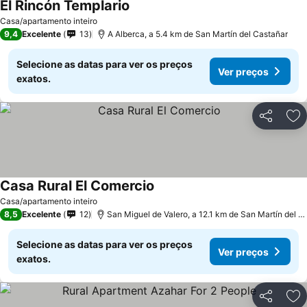
El Rincón Templario
Ver preços
Casa/apartamento inteiro
9,4
Excelente
13
A Alberca, a 5.4 km de San Martín del Castañar
Selecione as datas para ver os preços
Ver preços
exatos.
Partilhar
Ad
Casa Rural El Comercio
Ver preços
Casa/apartamento inteiro
8,5
Excelente
12
San Miguel de Valero, a 12.1 km de San Martín del C
Selecione as datas para ver os preços
Ver preços
exatos.
Partilhar
Ad