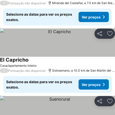
/
Miranda del Castañar, a 7.0 km de San Mart
Pontuação não disponível
Selecione as datas para ver os preços
Ver preços
exatos.
Partilhar
Ad
El Capricho
Ver preços
Casa/apartamento inteiro
/
Sotoserrano, a 10.0 km de San Martín del C
Pontuação não disponível
Selecione as datas para ver os preços
Ver preços
exatos.
Partilhar
Ad