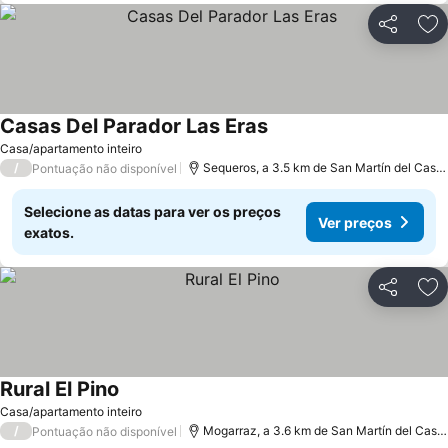
Partilhar
Ad
Casas Del Parador Las Eras
Ver preços
Casa/apartamento inteiro
/
Sequeros, a 3.5 km de San Martín del Casta
Pontuação não disponível
Selecione as datas para ver os preços
Ver preços
exatos.
Partilhar
Ad
Rural El Pino
Ver preços
Casa/apartamento inteiro
/
Mogarraz, a 3.6 km de San Martín del Cast
Pontuação não disponível