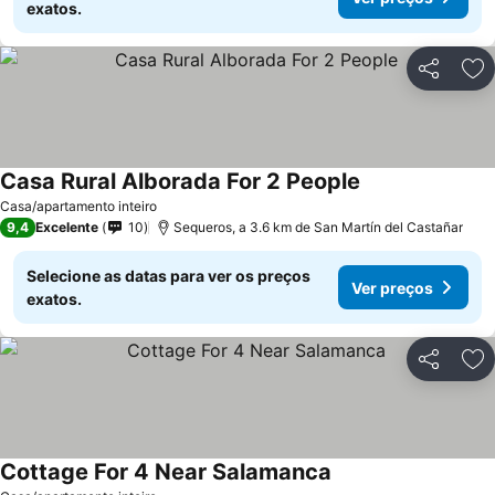
exatos.
Partilhar
Ad
Casa Rural Alborada For 2 People
Ver preços
Casa/apartamento inteiro
9,4
Excelente
10
Sequeros, a 3.6 km de San Martín del Castañar
Selecione as datas para ver os preços
Ver preços
exatos.
Partilhar
Ad
Cottage For 4 Near Salamanca
Ver preços