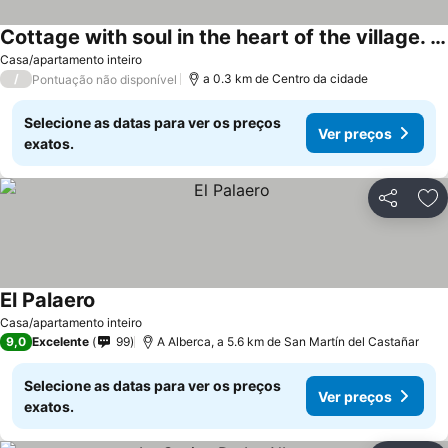
Cottage with soul in the heart of the village. We accept pets
Ver preços
Casa/apartamento inteiro
/
a 0.3 km de Centro da cidade
Pontuação não disponível
Selecione as datas para ver os preços
Ver preços
exatos.
Partilhar
Ad
El Palaero
Ver preços
Casa/apartamento inteiro
9,0
Excelente
99
A Alberca, a 5.6 km de San Martín del Castañar
Selecione as datas para ver os preços
Ver preços
exatos.