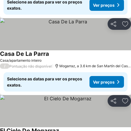
Selecione as datas para ver os preços
Ver preços
exatos.
Partilhar
Ad
Casa De La Parra
Ver preços
Casa/apartamento inteiro
/
Mogarraz, a 3.6 km de San Martín del Cast
Pontuação não disponível
Selecione as datas para ver os preços
Ver preços
exatos.
Partilhar
Ad
El Cielo De Mogarraz