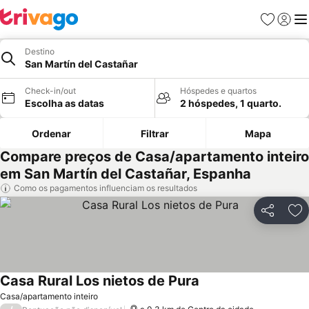
Favoritos
Iniciar
Me
Destino
San Martín del Castañar
Check-in/out
Hóspedes e quartos
Escolha as datas
2 hóspedes, 1 quarto.
Ordenar
Filtrar
Mapa
Compare preços de Casa/apartamento inteiro
em San Martín del Castañar, Espanha
Como os pagamentos influenciam os resultados
Partilhar
Ad
Casa Rural Los nietos de Pura
Ver preços
Casa/apartamento inteiro