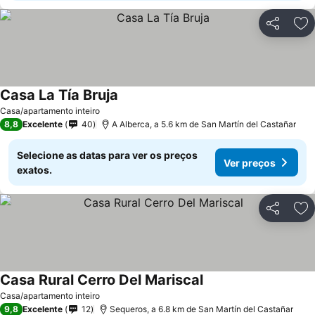
Partilhar
Ad
Casa La Tía Bruja
Ver preços
Casa/apartamento inteiro
8,8
Excelente
40
A Alberca, a 5.6 km de San Martín del Castañar
Selecione as datas para ver os preços
Ver preços
exatos.
Partilhar
Ad
Casa Rural Cerro Del Mariscal
Ver preços
Casa/apartamento inteiro
9,8
Excelente
12
Sequeros, a 6.8 km de San Martín del Castañar