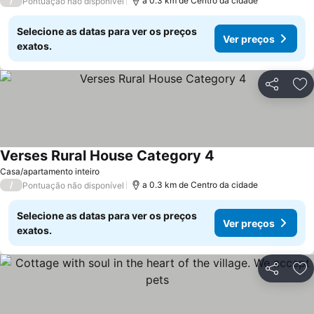
/
a 0.3 km de Centro da cidade
Pontuação não disponível
Selecione as datas para ver os preços
Ver preços
exatos.
Partilhar
Ad
Verses Rural House Category 4
Ver preços
Casa/apartamento inteiro
/
a 0.3 km de Centro da cidade
Pontuação não disponível
Selecione as datas para ver os preços
Ver preços
exatos.
Partilhar
Ad