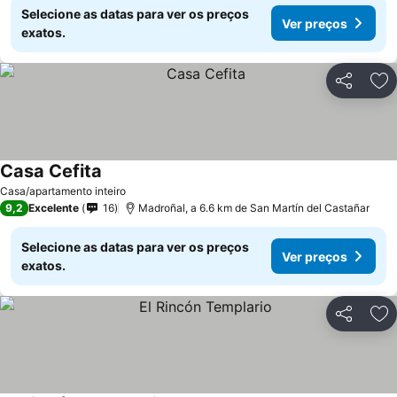
Selecione as datas para ver os preços
Ver preços
exatos.
Partilhar
Ad
Casa Cefita
Ver preços
Casa/apartamento inteiro
9,2
Excelente
16
Madroñal, a 6.6 km de San Martín del Castañar
Selecione as datas para ver os preços
Ver preços
exatos.
Partilhar
Ad