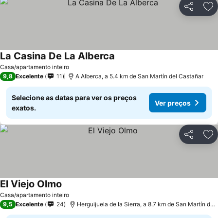
Partilhar
Ad
La Casina De La Alberca
Ver preços
Casa/apartamento inteiro
9,8
Excelente
11
A Alberca, a 5.4 km de San Martín del Castañar
Selecione as datas para ver os preços
Ver preços
exatos.
Partilhar
Ad
El Viejo Olmo
Ver preços
Casa/apartamento inteiro
9,5
Excelente
24
Herguijuela de la Sierra, a 8.7 km de San Martín del