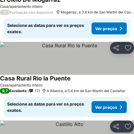
Ver preços
Casa/apartamento inteiro
/
Mogarraz, a 3.6 km de San Martín del Cast
Pontuação não disponível
Selecione as datas para ver os preços
Ver preços
exatos.
Partilhar
Ad
Casa Rural Rio la Puente
Ver preços
Casa/apartamento inteiro
9,7
Excelente
17
A Alberca, a 5.4 km de San Martín del Castañar
Selecione as datas para ver os preços
Ver preços
exatos.
Partilhar
Ad