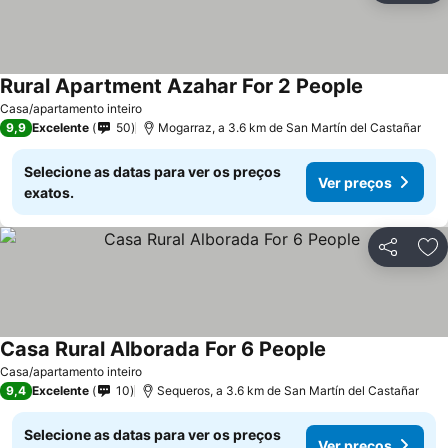
Rural Apartment Azahar For 2 People
Ver preços
Casa/apartamento inteiro
9,9
Excelente
50
Mogarraz, a 3.6 km de San Martín del Castañar
Selecione as datas para ver os preços
Ver preços
exatos.
Partilhar
Ad
Casa Rural Alborada For 6 People
Ver preços
Casa/apartamento inteiro
9,4
Excelente
10
Sequeros, a 3.6 km de San Martín del Castañar
Selecione as datas para ver os preços
Ver preços