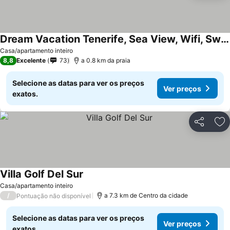
Dream Vacation Tenerife, Sea View, Wifi, Swimming Pool. From 30 Euros Plus Costs
Ver preços
Casa/apartamento inteiro
8,8
Excelente
73
a 0.8 km da praia
Selecione as datas para ver os preços
Ver preços
exatos.
Partilhar
Ad
Villa Golf Del Sur
Ver preços
Casa/apartamento inteiro
/
a 7.3 km de Centro da cidade
Pontuação não disponível
Selecione as datas para ver os preços
Ver preços
exatos.