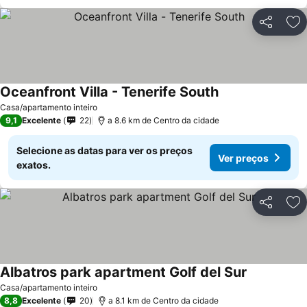
Partilhar
Ad
Oceanfront Villa - Tenerife South
Ver preços
Casa/apartamento inteiro
9,1
Excelente
22
a 8.6 km de Centro da cidade
Selecione as datas para ver os preços
Ver preços
exatos.
Partilhar
Ad
Albatros park apartment Golf del Sur
Ver preços
Casa/apartamento inteiro
8,8
Excelente
20
a 8.1 km de Centro da cidade