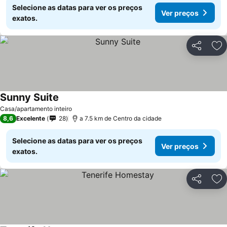
Selecione as datas para ver os preços
Ver preços
exatos.
Partilhar
Ad
Sunny Suite
Ver preços
Casa/apartamento inteiro
8,6
Excelente
28
a 7.5 km de Centro da cidade
Selecione as datas para ver os preços
Ver preços
exatos.
Partilhar
Ad