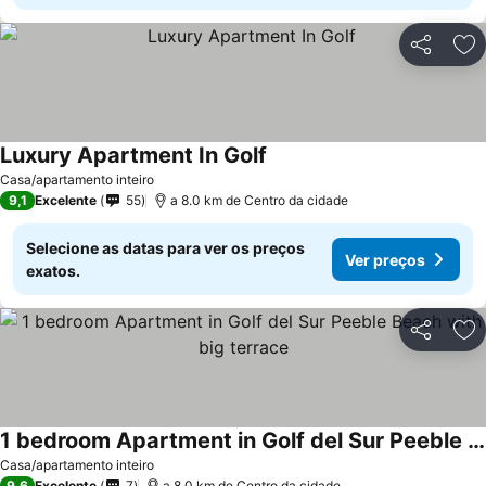
Partilhar
Ad
Luxury Apartment In Golf
Ver preços
Casa/apartamento inteiro
9,1
Excelente
55
a 8.0 km de Centro da cidade
Selecione as datas para ver os preços
Ver preços
exatos.
Partilhar
Ad
1 bedroom Apartment in Golf del Sur Peeble Beach with big terrace
Ver preços
Casa/apartamento inteiro
9,6
Excelente
7
a 8.0 km de Centro da cidade