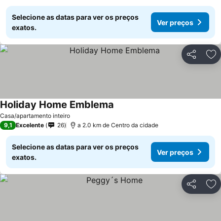
Selecione as datas para ver os preços
Ver preços
exatos.
Partilhar
Ad
Holiday Home Emblema
Ver preços
Casa/apartamento inteiro
9,1
Excelente
26
a 2.0 km de Centro da cidade
Selecione as datas para ver os preços
Ver preços
exatos.
Partilhar
Ad