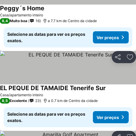
Peggy´s Home
Ver preços
Casa/apartamento inteiro
8,4
Muito boa
16
a 7.7 km de Centro da cidade
Selecione as datas para ver os preços
Ver preços
exatos.
Partilhar
Ad
EL PEQUE DE TAMAIDE Tenerife Sur
Ver preços
Casa/apartamento inteiro
8,5
Excelente
23
a 0.7 km de Centro da cidade
Selecione as datas para ver os preços
Ver preços
exatos.