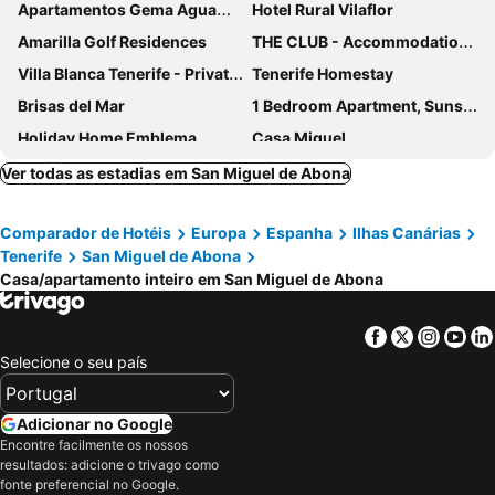
Apartamentos Gema Aguamarina Golf
Hotel Rural Vilaflor
Amarilla Golf Residences
THE CLUB - Accommodation - Dining - Events
Villa Blanca Tenerife - Private rooms - Terrace and BBQ, 5 minutes from the beach and airport
Tenerife Homestay
Brisas del Mar
1 Bedroom Apartment, Sunset View Club
Holiday Home Emblema
Casa Miguel
El Cachorro
Holiday Home 4 Esquinas
Ver todas as estadias em San Miguel de Abona
AMAZING SEASIDE DUPLEX IN THE GREEN SOUTH TENERIFE
Two Bed Two Bath Apt. With Seasonally Heated 10x5pool
Comparador de Hotéis
Europa
Espanha
Ilhas Canárias
Habitación con refrigerador propio cerca del aeropuerto
Fairways Apartments Heated Pool
Tenerife
San Miguel de Abona
Mandarina 326
Los Abrigos Ocean View
Casa/apartamento inteiro em San Miguel de Abona
El Ancla
Facebook
Twitter
Insta
Yo
Selecione o seu país
Adicionar no Google
Encontre facilmente os nossos
resultados: adicione o trivago como
fonte preferencial no Google.