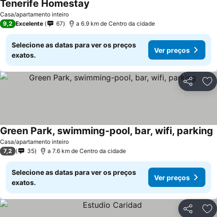
Tenerife Homestay
Ver preços
Casa/apartamento inteiro
9,2
Excelente
67
a 6.9 km de Centro da cidade
Selecione as datas para ver os preços
Ver preços
exatos.
Partilhar
Ad
Green Park, swimming-pool, bar, wifi, parking
V
Casa/apartamento inteiro
7,2
35
a 7.6 km de Centro da cidade
Selecione as datas para ver os preços
Ver preços
exatos.
Partilhar
Ad