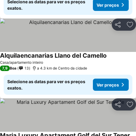
Selecione as datas para ver os preços
Ver preços
exatos.
Partilhar
Ad
Alquilaencanarias Llano del Camello
Ver preços
Casa/apartamento inteiro
7,9
Boa
13
a 4.3 km de Centro da cidade
Selecione as datas para ver os preços
Ver preços
exatos.
Partilhar
Ad
Maria Luxury Apartament Golf del Sur Tenerife