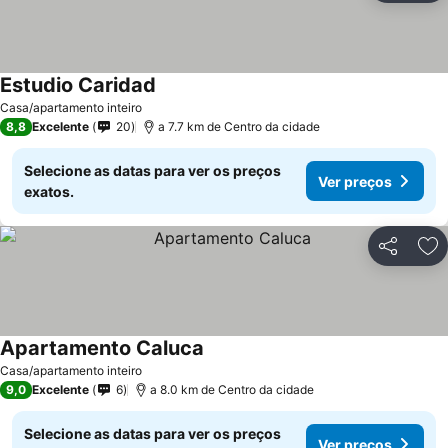
Estudio Caridad
Ver preços
Casa/apartamento inteiro
8,8
Excelente
20
a 7.7 km de Centro da cidade
Selecione as datas para ver os preços
Ver preços
exatos.
Partilhar
Ad
Apartamento Caluca
Ver preços
Casa/apartamento inteiro
9,0
Excelente
6
a 8.0 km de Centro da cidade
Selecione as datas para ver os preços
Ver preços