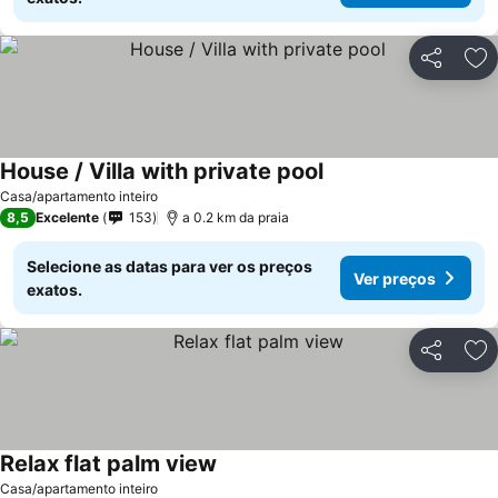
Partilhar
Ad
House / Villa with private pool
Ver preços
Casa/apartamento inteiro
8,5
Excelente
153
a 0.2 km da praia
Selecione as datas para ver os preços
Ver preços
exatos.
Partilhar
Ad
Relax flat palm view
Ver preços
Casa/apartamento inteiro