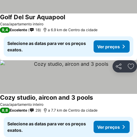
Golf Del Sur Aquapool
Ver preços
Casa/apartamento inteiro
9,4
Excelente
18
a 6.9 km de Centro da cidade
Selecione as datas para ver os preços
Ver preços
exatos.
Partilhar
Ad
Cozy studio, aircon and 3 pools
Ver preços
Casa/apartamento inteiro
8,8
Excelente
29
a 7.7 km de Centro da cidade
Selecione as datas para ver os preços
Ver preços
exatos.