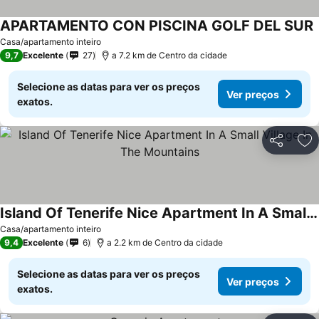
APARTAMENTO CON PISCINA GOLF DEL SUR
V
Casa/apartamento inteiro
9,7
Excelente
27
a 7.2 km de Centro da cidade
Selecione as datas para ver os preços
Ver preços
exatos.
Partilhar
Ad
Island Of Tenerife Nice Apartment In A Small Village In The Mountains
Ver preços
Casa/apartamento inteiro
9,4
Excelente
6
a 2.2 km de Centro da cidade
Selecione as datas para ver os preços
Ver preços
exatos.