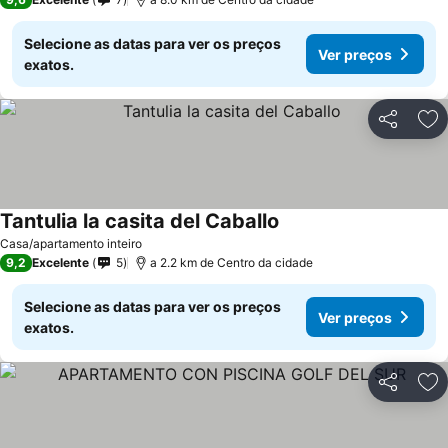
Selecione as datas para ver os preços
Ver preços
exatos.
Partilhar
Ad
Tantulia la casita del Caballo
Ver preços
Casa/apartamento inteiro
9,2
Excelente
5
a 2.2 km de Centro da cidade
Selecione as datas para ver os preços
Ver preços
exatos.
Partilhar
Ad