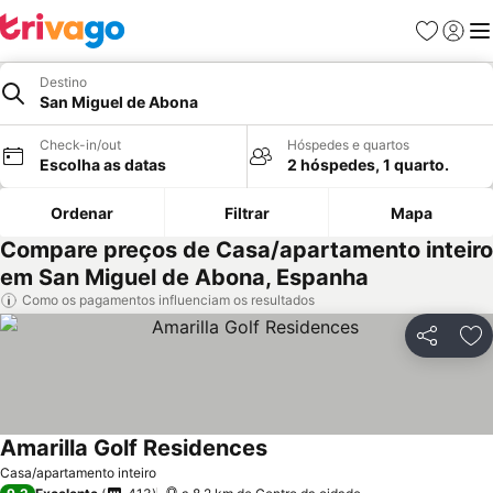
Favoritos
Iniciar
Me
Destino
San Miguel de Abona
Check-in/out
Hóspedes e quartos
Escolha as datas
2 hóspedes, 1 quarto.
Ordenar
Filtrar
Mapa
Compare preços de Casa/apartamento inteiro
em San Miguel de Abona, Espanha
Como os pagamentos influenciam os resultados
Partilhar
Ad
Amarilla Golf Residences
Ver preços
Casa/apartamento inteiro