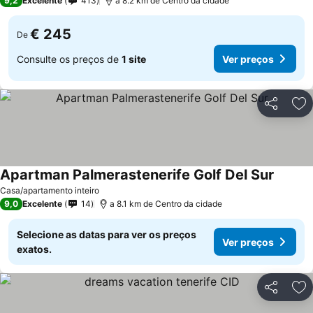
9,2
Excelente
413
a 8.2 km de Centro da cidade
€ 245
De
Consulte os preços de
1 site
Ver preços
Partilhar
Ad
Apartman Palmerastenerife Golf Del Sur
Ver pr
Casa/apartamento inteiro
9,0
Excelente
14
a 8.1 km de Centro da cidade
Selecione as datas para ver os preços
Ver preços
exatos.
Partilhar
Ad