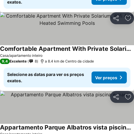
exatos.
Partilhar
Ad
Comfortable Apartment With Private Solarium, Wifi And Heated Swimming Pools
Ver preços
Casa/apartamento inteiro
9,4
Excelente
8
a 8.4 km de Centro da cidade
Selecione as datas para ver os preços
Ver preços
exatos.
Partilhar
Ad
Appartamento Parque Albatros vista piscina e mare