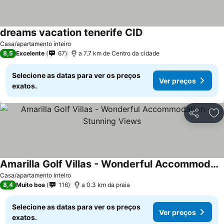
dreams vacation tenerife CID
Ver preços
Casa/apartamento inteiro
8,5
Excelente
67
a 7.7 km de Centro da cidade
Selecione as datas para ver os preços
Ver preços
exatos.
Partilhar
Ad
Amarilla Golf Villas - Wonderful Accommodation - Stunning Views
Ver preços
Casa/apartamento inteiro
8,4
Muito boa
116
a 0.3 km da praia
Selecione as datas para ver os preços
Ver preços
exatos.