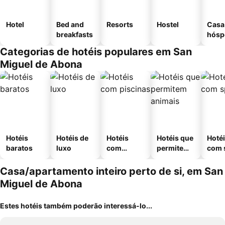
Hotel
Bed and
Resorts
Hostel
Casa
breakfasts
hósp
Categorias de hotéis populares em San
Miguel de Abona
Hotéis
Hotéis de
Hotéis
Hotéis que
Hoté
baratos
luxo
com
permitem
com 
piscinas
animais
Casa/apartamento inteiro perto de si, em San
Miguel de Abona
Estes hotéis também poderão interessá-lo...