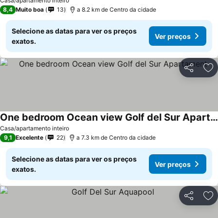
Ver preços
Casa/apartamento inteiro
8,4
Muito boa
13
a 8.2 km de Centro da cidade
Selecione as datas para ver os preços
Ver preços
exatos.
Partilhar
Ad
One bedroom Ocean view Golf del Sur Apartament
Ver preços
Casa/apartamento inteiro
9,1
Excelente
22
a 7.3 km de Centro da cidade
Selecione as datas para ver os preços
Ver preços
exatos.
Partilhar
Ad