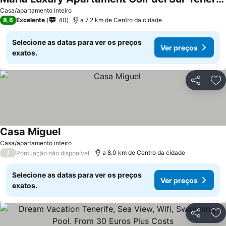
Ver preços
Casa/apartamento inteiro
8,6
Excelente
40
a 7.2 km de Centro da cidade
Selecione as datas para ver os preços
Ver preços
exatos.
Partilhar
Ad
Casa Miguel
Ver preços
Casa/apartamento inteiro
/
a 8.0 km de Centro da cidade
Pontuação não disponível
Selecione as datas para ver os preços
Ver preços
exatos.
Partilhar
Ad