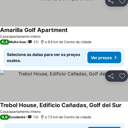
Partilhar
Ad
Amarilla Golf Apartment
Ver preços
Casa/apartamento inteiro
8,4
Muito boa
21
a 8.6 km de Centro da cidade
Selecione as datas para ver os preços
Ver preços
exatos.
Partilhar
Ad
Trebol House, Edificio Cañadas, Golf del Sur
Ve
Casa/apartamento inteiro
9,8
Excelente
13
a 7.5 km de Centro da cidade