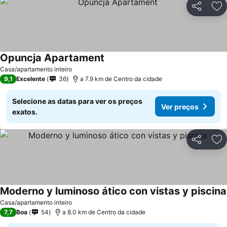
Partilhar
Ad
Opuncja Apartament
Ver preços
Casa/apartamento inteiro
9,1
Excelente
36
a 7.9 km de Centro da cidade
Selecione as datas para ver os preços
Ver preços
exatos.
Partilhar
Ad
Moderno y luminoso ático con vistas y piscina
Casa/apartamento inteiro
7,7
Boa
54
a 8.0 km de Centro da cidade