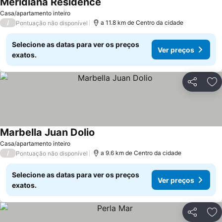
Meridiana Residence
Ver preços
Casa/apartamento inteiro
/
a 11.8 km de Centro da cidade
Pontuação não disponível
Selecione as datas para ver os preços
Ver preços
exatos.
Partilhar
Ad
Marbella Juan Dolio
Ver preços
Casa/apartamento inteiro
/
a 9.6 km de Centro da cidade
Pontuação não disponível
Selecione as datas para ver os preços
Ver preços
exatos.
Partilhar
Ad