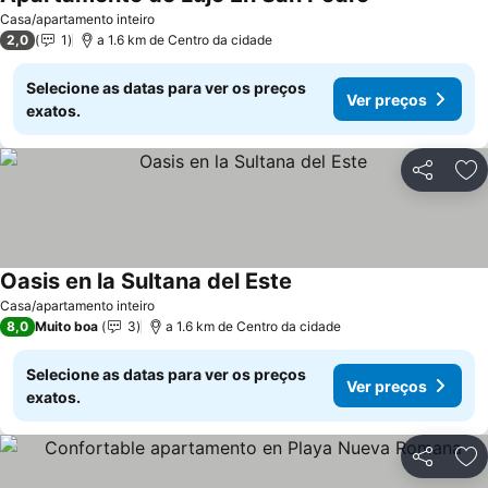
Ver preços
Casa/apartamento inteiro
2,0
1
a 1.6 km de Centro da cidade
Selecione as datas para ver os preços
Ver preços
exatos.
Partilhar
Ad
Oasis en la Sultana del Este
Ver preços
Casa/apartamento inteiro
8,0
Muito boa
3
a 1.6 km de Centro da cidade
Selecione as datas para ver os preços
Ver preços
exatos.
Partilhar
Ad