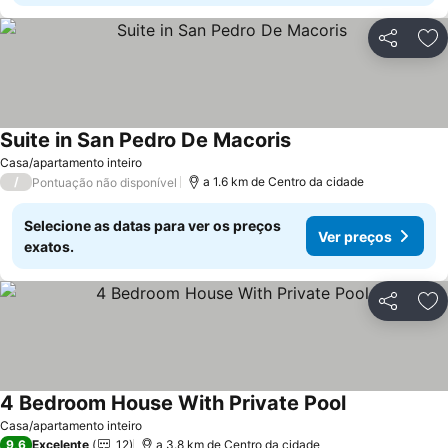
Partilhar
Ad
Suite in San Pedro De Macoris
Ver preços
Casa/apartamento inteiro
/
a 1.6 km de Centro da cidade
Pontuação não disponível
Selecione as datas para ver os preços
Ver preços
exatos.
Partilhar
Ad
4 Bedroom House With Private Pool
Ver preços
Casa/apartamento inteiro
9,6
Excelente
12
a 3.8 km de Centro da cidade