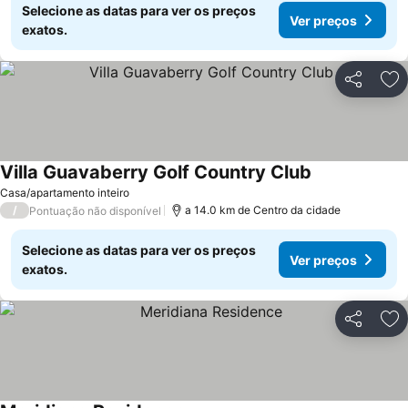
Selecione as datas para ver os preços
Ver preços
exatos.
Partilhar
Ad
Villa Guavaberry Golf Country Club
Ver preços
Casa/apartamento inteiro
/
a 14.0 km de Centro da cidade
Pontuação não disponível
Selecione as datas para ver os preços
Ver preços
exatos.
Partilhar
Ad