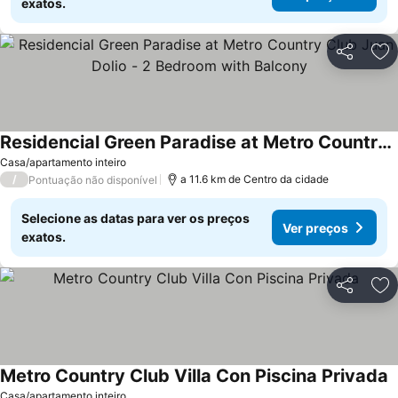
exatos.
Partilhar
Ad
Residencial Green Paradise at Metro Country Club Juan Dolio - 2 Bedroom with Balcony
Ver preços
Casa/apartamento inteiro
/
a 11.6 km de Centro da cidade
Pontuação não disponível
Selecione as datas para ver os preços
Ver preços
exatos.
Partilhar
Ad
Metro Country Club Villa Con Piscina Privada
V
Casa/apartamento inteiro