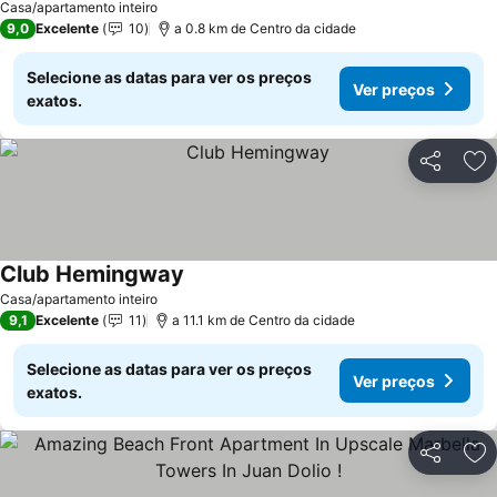
Casa/apartamento inteiro
9,0
Excelente
10
a 0.8 km de Centro da cidade
Selecione as datas para ver os preços
Ver preços
exatos.
Partilhar
Ad
Club Hemingway
Ver preços
Casa/apartamento inteiro
9,1
Excelente
11
a 11.1 km de Centro da cidade
Selecione as datas para ver os preços
Ver preços
exatos.
Partilhar
Ad