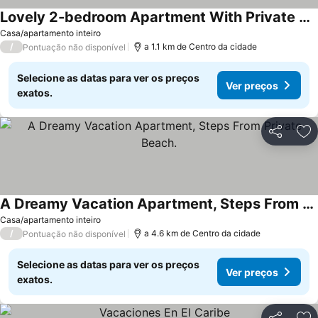
Lovely 2-bedroom Apartment With Private Parking
Ver preços
Casa/apartamento inteiro
/
a 1.1 km de Centro da cidade
Pontuação não disponível
Selecione as datas para ver os preços
Ver preços
exatos.
Partilhar
Ad
A Dreamy Vacation Apartment, Steps From Private Beach.
Ver preços
Casa/apartamento inteiro
/
a 4.6 km de Centro da cidade
Pontuação não disponível
Selecione as datas para ver os preços
Ver preços
exatos.