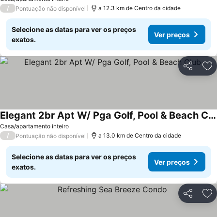
/
a 12.3 km de Centro da cidade
Pontuação não disponível
Selecione as datas para ver os preços
Ver preços
exatos.
Partilhar
Ad
Elegant 2br Apt W/ Pga Golf, Pool & Beach Club
Ver preços
Casa/apartamento inteiro
/
a 13.0 km de Centro da cidade
Pontuação não disponível
Selecione as datas para ver os preços
Ver preços
exatos.
Partilhar
Ad