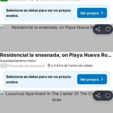
Selecione as datas para ver os preços
Ver preços
exatos.
Partilhar
Ad
Residencial la ensenada, on Playa Nueva Romana
Ver preços
Casa/apartamento inteiro
/
a 0.8 km de Centro da cidade
Pontuação não disponível
Selecione as datas para ver os preços
Ver preços
exatos.
Partilhar
Ad