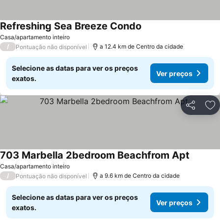
Refreshing Sea Breeze Condo
Ver preços
Casa/apartamento inteiro
/
a 12.4 km de Centro da cidade
Pontuação não disponível
Selecione as datas para ver os preços
Ver preços
exatos.
Partilhar
Ad
703 Marbella 2bedroom Beachfrom Apt
Ver pre
Casa/apartamento inteiro
/
a 9.6 km de Centro da cidade
Pontuação não disponível
Selecione as datas para ver os preços
Ver preços
exatos.