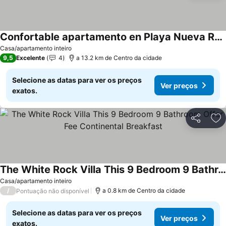
Confortable apartamento en Playa Nueva Romana
Ver preços
Casa/apartamento inteiro
9,5
Excelente
4
a 13.2 km de Centro da cidade
Selecione as datas para ver os preços
Ver preços
exatos.
Partilhar
Ad
The White Rock Villa This 9 Bedroom 9 Bathroom Offer Fee Continental Breakfast
Ver preços
Casa/apartamento inteiro
/
a 0.8 km de Centro da cidade
Pontuação não disponível
Selecione as datas para ver os preços
Ver preços
exatos.