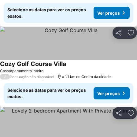
Selecione as datas para ver os preços
Ver preços
exatos.
Partilhar
Ad
Cozy Golf Course Villa
Ver preços
Casa/apartamento inteiro
/
a 1.1 km de Centro da cidade
Pontuação não disponível
Selecione as datas para ver os preços
Ver preços
exatos.
Partilhar
Ad