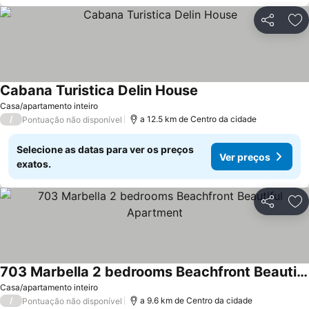
Partilhar
Ad
Cabana Turistica Delin House
Ver preços
Casa/apartamento inteiro
/
a 12.5 km de Centro da cidade
Pontuação não disponível
Selecione as datas para ver os preços
Ver preços
exatos.
Partilhar
Ad
703 Marbella 2 bedrooms Beachfront Beautiful Apartment
Ver preços
Casa/apartamento inteiro
/
a 9.6 km de Centro da cidade
Pontuação não disponível