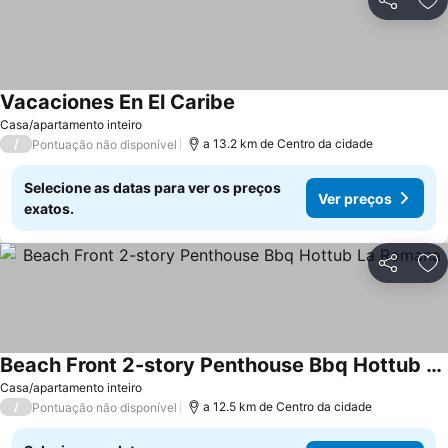
Partilhar
Ad
Vacaciones En El Caribe
Ver preços
Casa/apartamento inteiro
/
a 13.2 km de Centro da cidade
Pontuação não disponível
Selecione as datas para ver os preços
Ver preços
exatos.
Partilhar
Ad
Beach Front 2-story Penthouse Bbq Hottub La Romana
Ver preços
Casa/apartamento inteiro
/
a 12.5 km de Centro da cidade
Pontuação não disponível