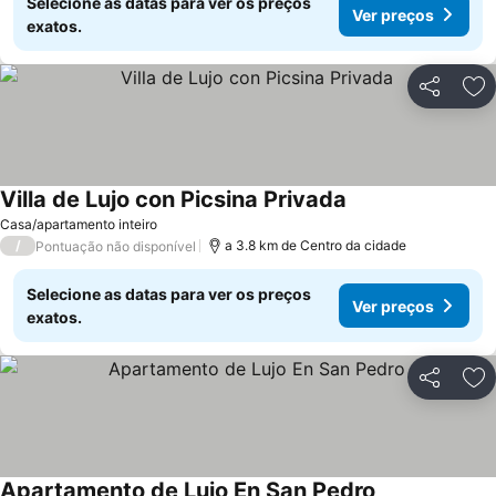
Selecione as datas para ver os preços
Ver preços
exatos.
Partilhar
Ad
Villa de Lujo con Picsina Privada
Ver preços
Casa/apartamento inteiro
/
a 3.8 km de Centro da cidade
Pontuação não disponível
Selecione as datas para ver os preços
Ver preços
exatos.
Partilhar
Ad
Apartamento de Lujo En San Pedro