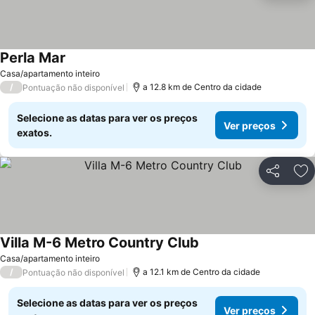
Perla Mar
Ver preços
Casa/apartamento inteiro
/
a 12.8 km de Centro da cidade
Pontuação não disponível
Selecione as datas para ver os preços
Ver preços
exatos.
Partilhar
Ad
Villa M-6 Metro Country Club
Ver preços
Casa/apartamento inteiro
/
a 12.1 km de Centro da cidade
Pontuação não disponível
Selecione as datas para ver os preços
Ver preços