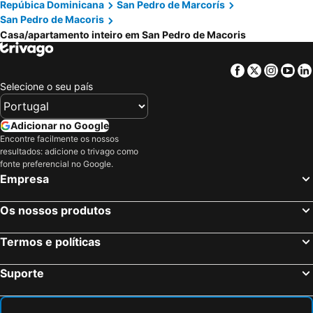
Repúbica Dominicana
San Pedro de Marcorís
San Pedro de Macoris
Casa/apartamento inteiro em San Pedro de Macoris
Facebook
Twitter
Insta
Yo
Selecione o seu país
Adicionar no Google
Encontre facilmente os nossos
resultados: adicione o trivago como
fonte preferencial no Google.
Empresa
Os nossos produtos
Termos e políticas
Suporte