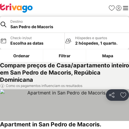
Favoritos
Iniciar
Me
Destino
San Pedro de Macoris
Check-in/out
Hóspedes e quartos
Escolha as datas
2 hóspedes, 1 quarto.
Ordenar
Filtrar
Mapa
Compare preços de Casa/apartamento inteiro
em San Pedro de Macoris, Repúbica
Dominicana
Como os pagamentos influenciam os resultados
Partilhar
Ad
Apartment in San Pedro de Macoris.
Ver preços