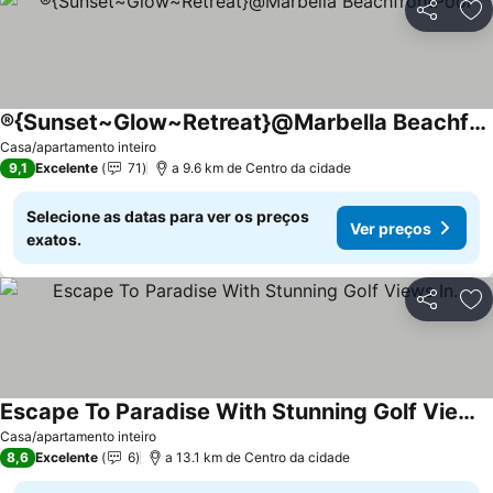
Partilhar
Ad
®{Sunset~Glow~Retreat}@Marbella BeachfrontPool
Ver preços
Casa/apartamento inteiro
9,1
Excelente
71
a 9.6 km de Centro da cidade
Selecione as datas para ver os preços
Ver preços
exatos.
Partilhar
Ad
Escape To Paradise With Stunning Golf Views In.
Ver preços
Casa/apartamento inteiro
8,6
Excelente
6
a 13.1 km de Centro da cidade