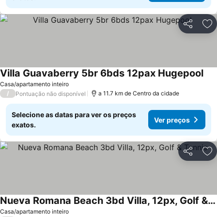
Partilhar
Ad
Villa Guavaberry 5br 6bds 12pax Hugepool
Ver
Casa/apartamento inteiro
/
a 11.7 km de Centro da cidade
Pontuação não disponível
Selecione as datas para ver os preços
Ver preços
exatos.
Partilhar
Ad
Nueva Romana Beach 3bd Villa, 12px, Golf & Tennis
Ver preços
Casa/apartamento inteiro