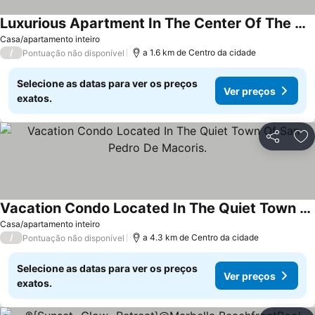
Luxurious Apartment In The Center Of The Commercial Area
Ver preços
Casa/apartamento inteiro
/
a 1.6 km de Centro da cidade
Pontuação não disponível
Selecione as datas para ver os preços
Ver preços
exatos.
Partilhar
Ad
Vacation Condo Located In The Quiet Town Of San Pedro De Macoris.
Ver preços
Casa/apartamento inteiro
/
a 4.3 km de Centro da cidade
Pontuação não disponível
Selecione as datas para ver os preços
Ver preços
exatos.