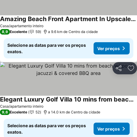
Amazing Beach Front Apartment In Upscale Marbella Towers In Juan Dolio !
Ver preços
Casa/apartamento inteiro
8,9
Excelente
59
a 9.6 km de Centro da cidade
Selecione as datas para ver os preços
Ver preços
exatos.
Partilhar
Ad
Elegant Luxury Golf Villa 10 mins from beach w/ pool, jacuzzi & covered BBQ area
Ver preços
Casa/apartamento inteiro
9,6
Excelente
52
a 14.0 km de Centro da cidade
Selecione as datas para ver os preços
Ver preços
exatos.