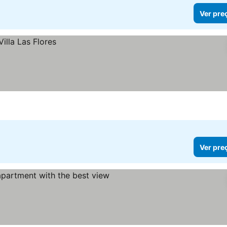
Ver pre
Ver pre