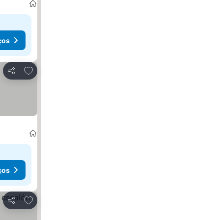
ços
Adicionar aos favoritos
Partilhar
ços
Adicionar aos favoritos
Partilhar