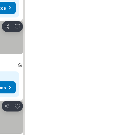
ços
Adicionar aos favoritos
Partilhar
ços
Adicionar aos favoritos
Partilhar