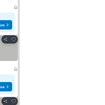
ços
Adicionar aos favoritos
Partilhar
ços
Adicionar aos favoritos
Partilhar