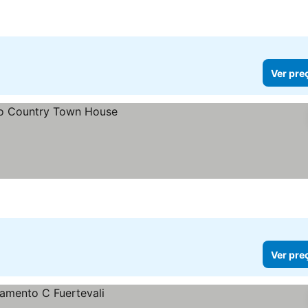
Ver pre
Ver pre