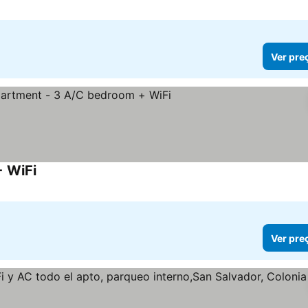
Ver pre
 WiFi
Ver pre