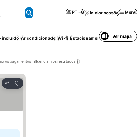
PT · €
Menu
Iniciar sessão
.
Ver mapa
 incluído
Ar condicionado
Wi-fi
Estacionamento
Aparthotel
Pis
o os pagamentos influenciam os resultados
Adicionar aos favoritos
Partilhar