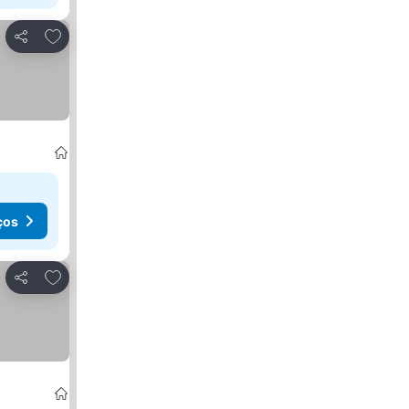
Adicionar aos favoritos
Partilhar
ços
Adicionar aos favoritos
Partilhar