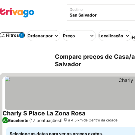
Destino
Filtros
1
Ordenar por
Preço
Localização
H
Compare preços de Casa/ap
Salvador
Charly S Place La Zona Rosa
Excelente
(17 pontuações)
9,7
a 4.5 km de Centro da cidade
Selecione as datas para ver os preços exatos.