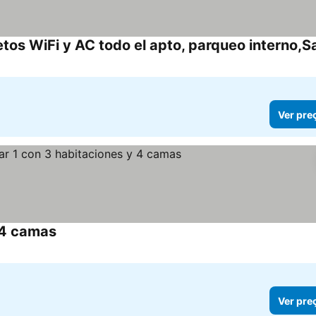
Ver pre
 4 camas
Ver pre