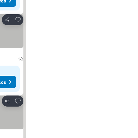
ços
Adicionar aos favoritos
Partilhar
ços
Adicionar aos favoritos
Partilhar