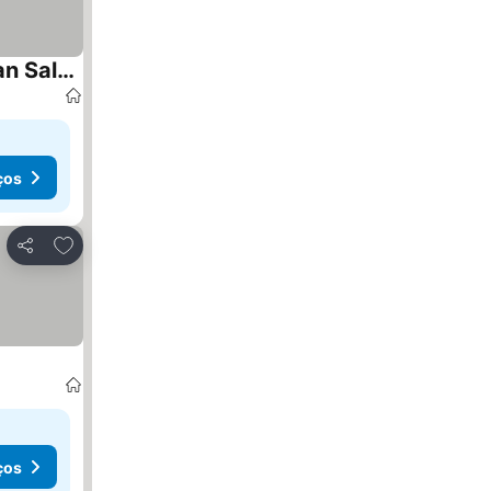
Apartamento dos habitaciones baños completos WiFi y AC todo el apto, parqueo interno,San Salvador, Colonia escalón
ços
Adicionar aos favoritos
Partilhar
ços