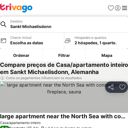
Favoritos
Iniciar
Me
Destino
Sankt Michaelisdonn
Check-in/out
Hóspedes e quartos
Escolha as datas
2 hóspedes, 1 quarto.
Ordenar
Filtrar
Mapa
Compare preços de Casa/apartamento inteiro
em Sankt Michaelisdonn, Alemanha
Como os pagamentos influenciam os resultados
Partilhar
Ad
large apartment near the North Sea with conservatory, fireplace, sauna
Casa/apartamento inteiro