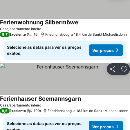
Ferienwohnung Silbermöwe
Casa/apartamento inteiro
9,7
Excelente
16
Friedrichskoog, a 18.4 km de Sankt Michaelisdonn
Selecione as datas para ver os preços
Ver preços
exatos.
Partilhar
Ad
Ferienhauser Seemannsgarn
Casa/apartamento inteiro
8,5
Excelente
109
Friedrichskoog, a 18.1 km de Sankt Michaelisdonn
Selecione as datas para ver os preços
Ver preços
exatos.