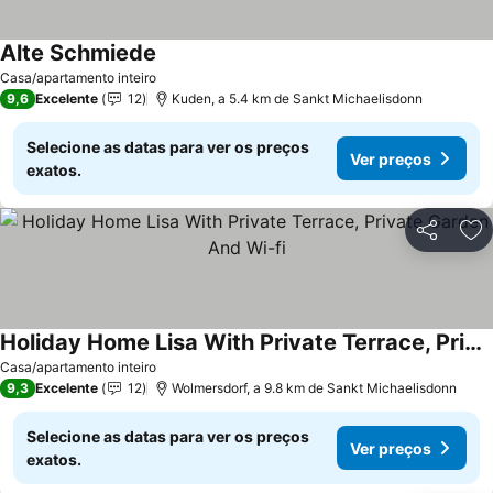
Alte Schmiede
Casa/apartamento inteiro
9,6
Excelente
12
Kuden, a 5.4 km de Sankt Michaelisdonn
Selecione as datas para ver os preços
Ver preços
exatos.
Partilhar
Ad
Holiday Home Lisa With Private Terrace, Private Garden And Wi-fi
Casa/apartamento inteiro
9,3
Excelente
12
Wolmersdorf, a 9.8 km de Sankt Michaelisdonn
Selecione as datas para ver os preços
Ver preços
exatos.