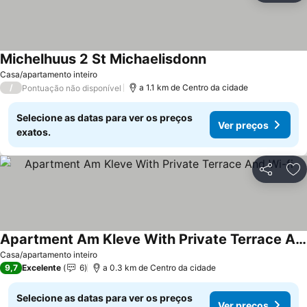
Michelhuus 2 St Michaelisdonn
Casa/apartamento inteiro
/
a 1.1 km de Centro da cidade
Pontuação não disponível
Selecione as datas para ver os preços
Ver preços
exatos.
Partilhar
Ad
Apartment Am Kleve With Private Terrace And Wi-fi
Casa/apartamento inteiro
9,7
Excelente
6
a 0.3 km de Centro da cidade
Selecione as datas para ver os preços
Ver preços