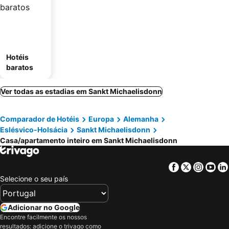
Hotéis
baratos
Ver todas as estadias em Sankt Michaelisdonn
Comparador de Hotéis
Europa
Alemanha
Eslésvico-Holsácia
Sankt Michaelisdonn
Casa/apartamento inteiro em Sankt Michaelisdonn
Facebook
Twitter
Insta
Yo
Selecione o seu país
Adicionar no Google
Encontre facilmente os nossos
resultados: adicione o trivago como