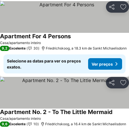
Partilhar
Ad
Apartment For 4 Persons
Casa/apartamento inteiro
9,2
Excelente
30
Friedrichskoog, a 18.3 km de Sankt Michaelisdonn
Selecione as datas para ver os preços
Ver preços
exatos.
Partilhar
Ad
Apartment No. 2 - To The Little Mermaid
Casa/apartamento inteiro
9,6
Excelente
10
Friedrichskoog, a 16.4 km de Sankt Michaelisdonn