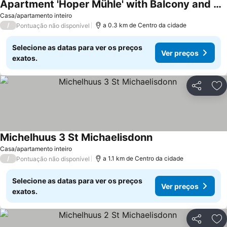
Apartment 'Hoper Mühle' with Balcony and Wi-Fi
Casa/apartamento inteiro
/
a 0.3 km de Centro da cidade
Pontuação não disponível
Selecione as datas para ver os preços
Ver preços
exatos.
Partilhar
Ad
Michelhuus 3 St Michaelisdonn
Casa/apartamento inteiro
/
a 1.1 km de Centro da cidade
Pontuação não disponível
Selecione as datas para ver os preços
Ver preços
exatos.
Partilhar
Ad