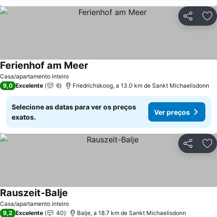
Partilhar
Ad
Ferienhof am Meer
Casa/apartamento inteiro
9,0
Excelente
6
Friedrichskoog, a 13.0 km de Sankt Michaelisdonn
Selecione as datas para ver os preços
Ver preços
exatos.
Partilhar
Ad
Rauszeit-Balje
Casa/apartamento inteiro
9,2
Excelente
40
Balje, a 18.7 km de Sankt Michaelisdonn