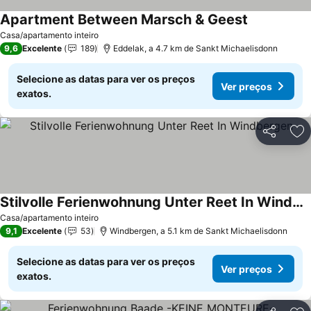
Apartment Between Marsch & Geest
Casa/apartamento inteiro
9,6
Excelente
189
Eddelak, a 4.7 km de Sankt Michaelisdonn
Selecione as datas para ver os preços
Ver preços
exatos.
Partilhar
Ad
Stilvolle Ferienwohnung Unter Reet In Windbergen
Casa/apartamento inteiro
9,1
Excelente
53
Windbergen, a 5.1 km de Sankt Michaelisdonn
Selecione as datas para ver os preços
Ver preços
exatos.