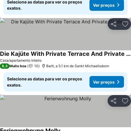
Selecione as datas para ver os preços
Ver preços
exatos.
Partilhar
Ad
Die Kajüte With Private Terrace And Private Garden
Casa/apartamento inteiro
8,3
Muito boa
10
Barlt, a 5.1 km de Sankt Michaelisdonn
Selecione as datas para ver os preços
Ver preços
exatos.
Partilhar
Ad
Ferienwohnung Molly