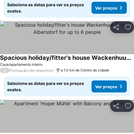
Selecione as datas para ver os preços
Ver preços
exatos.
Partilhar
Ad
Spacious holiday/fitter's house Wackenhuus 6 in Albersdorf for up to 6 people
Casa/apartamento inteiro
/
a 1.0 km de Centro da cidade
Pontuação não disponível
Selecione as datas para ver os preços
Ver preços
exatos.
Partilhar
Ad