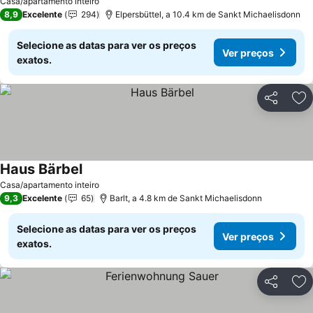
Casa/apartamento inteiro
8,9
Excelente
294
Elpersbüttel, a 10.4 km de Sankt Michaelisdonn
Selecione as datas para ver os preços
Ver preços
exatos.
Partilhar
Ad
Haus Bärbel
Casa/apartamento inteiro
9,3
Excelente
65
Barlt, a 4.8 km de Sankt Michaelisdonn
Selecione as datas para ver os preços
Ver preços
exatos.
Partilhar
Ad