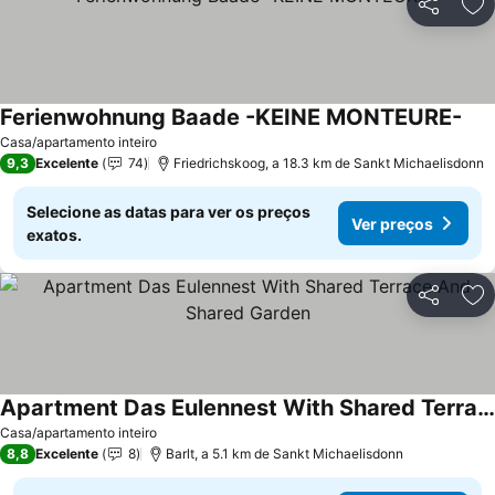
Partilhar
Ad
Ferienwohnung Baade -KEINE MONTEURE-
Casa/apartamento inteiro
9,3
Excelente
74
Friedrichskoog, a 18.3 km de Sankt Michaelisdonn
Selecione as datas para ver os preços
Ver preços
exatos.
Partilhar
Ad
Apartment Das Eulennest With Shared Terrace And Shared Garden
Casa/apartamento inteiro
8,8
Excelente
8
Barlt, a 5.1 km de Sankt Michaelisdonn