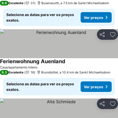
9,6
Excelente
31
Busenwurth, a 7.5 km de Sankt Michaelisdonn
Selecione as datas para ver os preços
Ver preços
exatos.
Partilhar
Ad
Ferienwohnung Auenland
Casa/apartamento inteiro
9,3
Excelente
16
Brunsbüttel, a 10.4 km de Sankt Michaelisdonn
Selecione as datas para ver os preços
Ver preços
exatos.
Partilhar
Ad