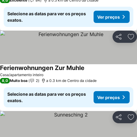
9,0
Excelente
84
a 0.5 km de Centro da cidade
Selecione as datas para ver os preços
Ver preços
exatos.
Partilhar
Ad
Ferienwohnungen Zur Muhle
Casa/apartamento inteiro
8,0
Muito boa
2
a 0.3 km de Centro da cidade
Selecione as datas para ver os preços
Ver preços
exatos.
Partilhar
Ad