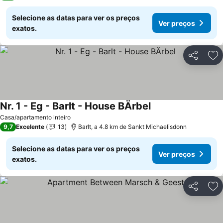
Selecione as datas para ver os preços
Ver preços
exatos.
Partilhar
Ad
Nr. 1 - Eg - Barlt - House BÄrbel
Casa/apartamento inteiro
9,7
Excelente
13
Barlt, a 4.8 km de Sankt Michaelisdonn
Selecione as datas para ver os preços
Ver preços
exatos.
Partilhar
Ad