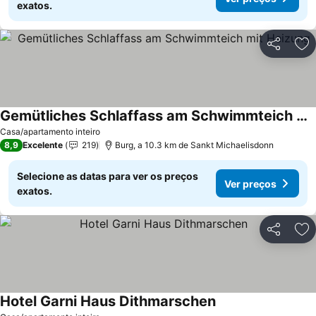
exatos.
Partilhar
Ad
Gemütliches Schlaffass am Schwimmteich mit Heizung
Casa/apartamento inteiro
8,9
Excelente
219
Burg, a 10.3 km de Sankt Michaelisdonn
Selecione as datas para ver os preços
Ver preços
exatos.
Partilhar
Ad
Hotel Garni Haus Dithmarschen