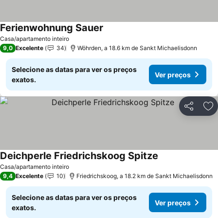
Ferienwohnung Sauer
Casa/apartamento inteiro
9,0
Excelente
34
Wöhrden, a 18.6 km de Sankt Michaelisdonn
Selecione as datas para ver os preços
Ver preços
exatos.
Partilhar
Ad
Deichperle Friedrichskoog Spitze
Casa/apartamento inteiro
9,4
Excelente
10
Friedrichskoog, a 18.2 km de Sankt Michaelisdonn
Selecione as datas para ver os preços
Ver preços
exatos.