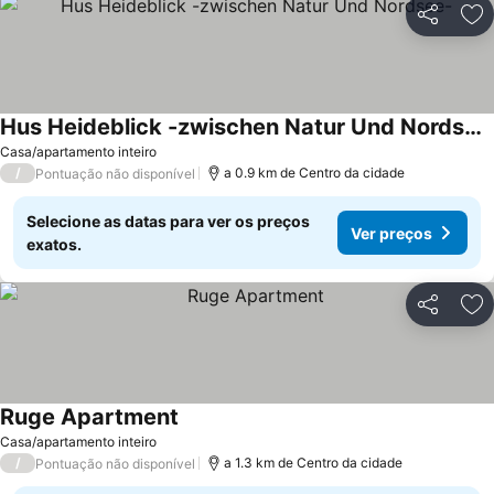
Partilhar
Ad
Hus Heideblick -zwischen Natur Und Nordsee-
Casa/apartamento inteiro
/
a 0.9 km de Centro da cidade
Pontuação não disponível
Selecione as datas para ver os preços
Ver preços
exatos.
Partilhar
Ad
Ruge Apartment
Casa/apartamento inteiro
/
a 1.3 km de Centro da cidade
Pontuação não disponível