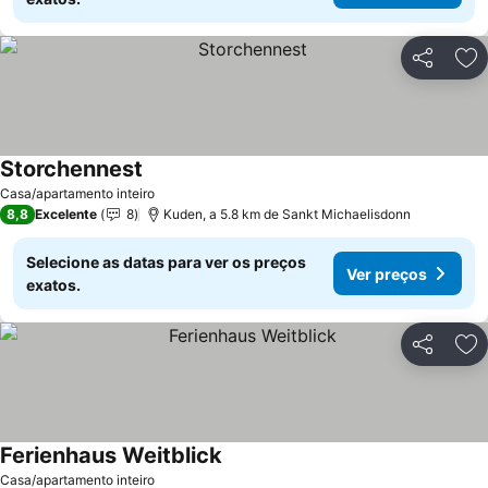
Partilhar
Ad
Storchennest
Casa/apartamento inteiro
8,8
Excelente
8
Kuden, a 5.8 km de Sankt Michaelisdonn
Selecione as datas para ver os preços
Ver preços
exatos.
Partilhar
Ad
Ferienhaus Weitblick
Casa/apartamento inteiro