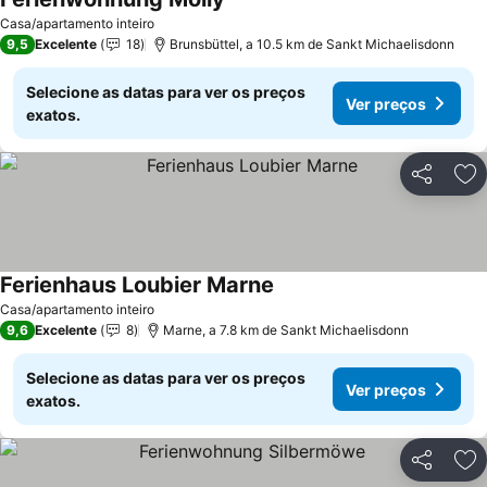
Casa/apartamento inteiro
9,5
Excelente
18
Brunsbüttel, a 10.5 km de Sankt Michaelisdonn
Selecione as datas para ver os preços
Ver preços
exatos.
Partilhar
Ad
Ferienhaus Loubier Marne
Casa/apartamento inteiro
9,6
Excelente
8
Marne, a 7.8 km de Sankt Michaelisdonn
Selecione as datas para ver os preços
Ver preços
exatos.
Partilhar
Ad