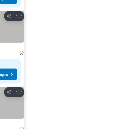
Adicionar aos favoritos
Partilhar
reços
eços
Adicionar aos favoritos
Partilhar