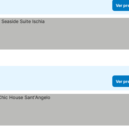
Ver pr
Ver pr