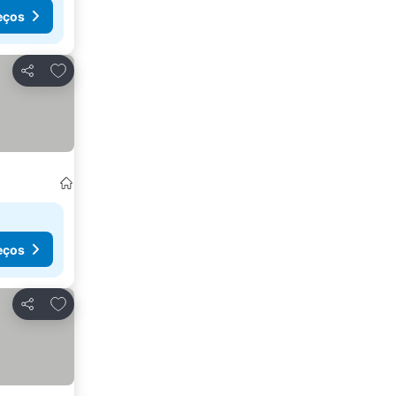
eços
Adicionar aos favoritos
Partilhar
eços
Adicionar aos favoritos
Partilhar