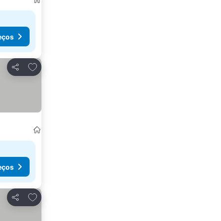
eços
Adicionar aos favoritos
Partilhar
eços
Adicionar aos favoritos
Partilhar