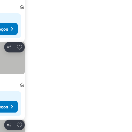
eços
Adicionar aos favoritos
Partilhar
eços
Adicionar aos favoritos
Partilhar