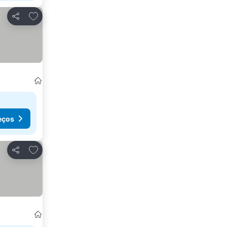
Adicionar aos favoritos
Partilhar
eços
Adicionar aos favoritos
Partilhar