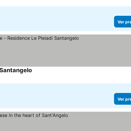
Ver pr
 Santangelo
Ver preços
Ver pr