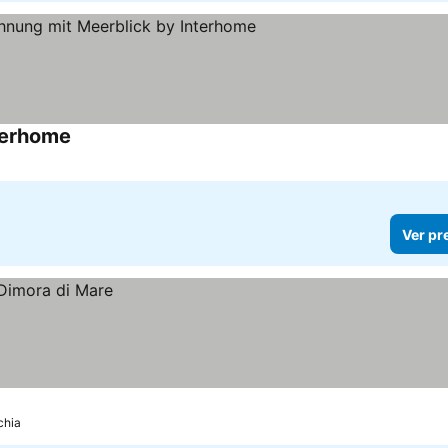
terhome
Ver preços
Ver pr
chia