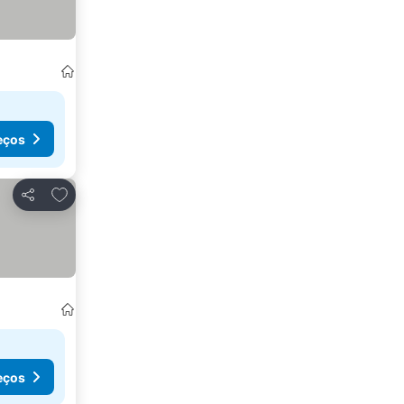
eços
Adicionar aos favoritos
Partilhar
eços