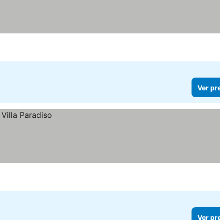
Ver pr
Ver pr