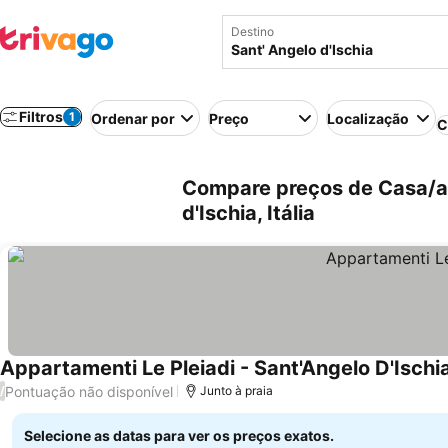
Destino
Filtros
1
Ordenar por
Preço
Localização
C
Compare preços de Casa/ap
d'Ischia, Itália
Appartamenti Le Pleiadi - Sant'Angelo D'Ischi
Pontuação não disponível
/
Junto à praia
Selecione as datas para ver os preços exatos.