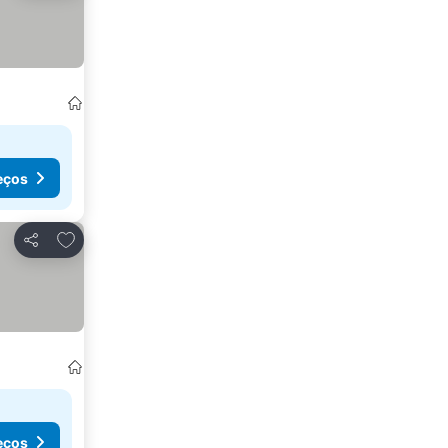
eços
Adicionar aos favoritos
Partilhar
eços