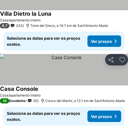
Villa Dietro la Luna
Casa/apartamento inteiro
6,7
243
Torre del Greco, a 16.7 km de Sant'Antonio Abate
Selecione as datas para ver os preços
Ver preços
exatos.
Partilhar
Ad
Casa Console
Casa/apartamento inteiro
10
Excelente
20
Conca dei Marini, a 12.1 km de Sant'Antonio Abate
Selecione as datas para ver os preços
Ver preços
exatos.