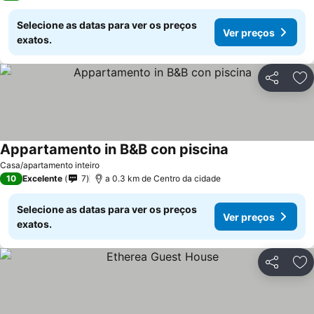
Selecione as datas para ver os preços
Ver preços
exatos.
Partilhar
Ad
Appartamento in B&B con piscina
Casa/apartamento inteiro
10
Excelente
7
a 0.3 km de Centro da cidade
Selecione as datas para ver os preços
Ver preços
exatos.
Partilhar
Ad