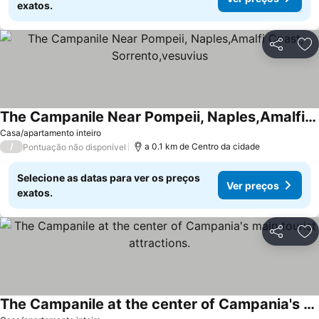
exatos.
Partilhar
Ad
The Campanile Near Pompeii, Naples,Amalfi Coast, Sorrento,vesuvius
Casa/apartamento inteiro
/
a 0.1 km de Centro da cidade
Pontuação não disponível
Selecione as datas para ver os preços
Ver preços
exatos.
Partilhar
Ad
The Campanile at the center of Campania's main tourist attractions.