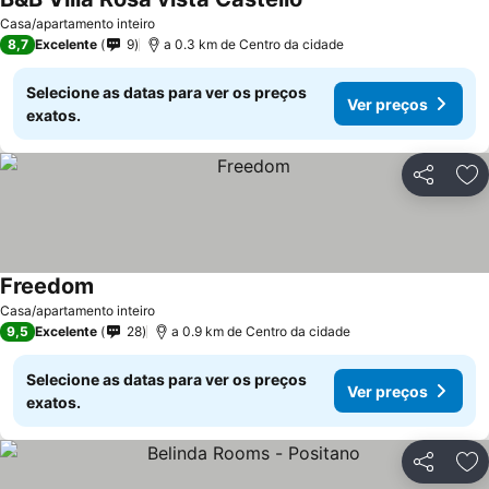
Casa/apartamento inteiro
8,7
Excelente
9
a 0.3 km de Centro da cidade
Selecione as datas para ver os preços
Ver preços
exatos.
Partilhar
Ad
Freedom
Casa/apartamento inteiro
9,5
Excelente
28
a 0.9 km de Centro da cidade
Selecione as datas para ver os preços
Ver preços
exatos.
Partilhar
Ad