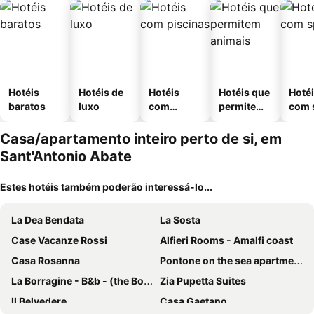
Hotéis
Hotéis de
Hotéis
Hotéis que
Hoté
baratos
luxo
com
permitem
com 
piscinas
animais
Casa/apartamento inteiro perto de si, em
Sant'Antonio Abate
Estes hotéis também poderão interessá-lo...
La Dea Bendata
La Sosta
Case Vacanze Rossi
Alfieri Rooms - Amalfi coast
Casa Rosanna
Pontone on the sea apartment
La Borragine - B&b - (the Borage)
Zia Pupetta Suites
Il Belvedere
Casa Gaetano