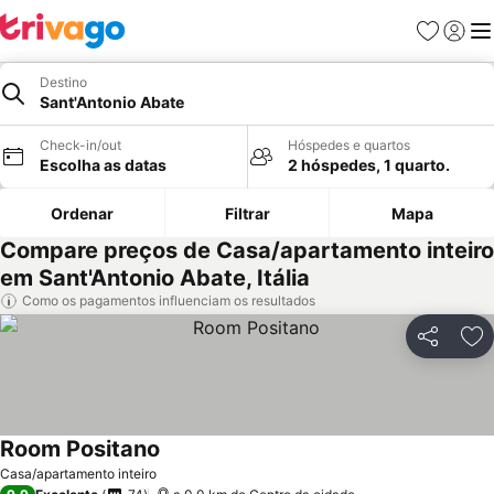
Favoritos
Iniciar
Me
Destino
Sant'Antonio Abate
Check-in/out
Hóspedes e quartos
Escolha as datas
2 hóspedes, 1 quarto.
Ordenar
Filtrar
Mapa
Compare preços de Casa/apartamento inteiro
em Sant'Antonio Abate, Itália
Como os pagamentos influenciam os resultados
Partilhar
Ad
Room Positano
Casa/apartamento inteiro