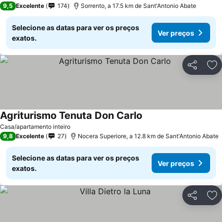
9,5
Excelente
174
Sorrento, a 17.5 km de Sant'Antonio Abate
Selecione as datas para ver os preços
Ver preços
exatos.
Partilhar
Ad
Agriturismo Tenuta Don Carlo
Casa/apartamento inteiro
9,8
Excelente
27
Nocera Superiore, a 12.8 km de Sant'Antonio Abate
Selecione as datas para ver os preços
Ver preços
exatos.
Partilhar
Ad