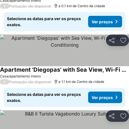
Casa/apartamento inteiro
/
a 0.1 km de Centro da cidade
Pontuação não disponível
Selecione as datas para ver os preços
Ver preços
exatos.
Partilhar
Ad
Apartment 'Diegopas' with Sea View, Wi-Fi and Air Conditioning
Casa/apartamento inteiro
/
a 1.1 km de Centro da cidade
Pontuação não disponível
Selecione as datas para ver os preços
Ver preços
exatos.
Partilhar
Ad