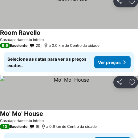
Partilhar
Ad
Room Ravello
Casa/apartamento inteiro
9,6
Excelente
20
a 0.0 km de Centro da cidade
Selecione as datas para ver os preços
Ver preços
exatos.
Partilhar
Ad
Mo' Mo' House
Casa/apartamento inteiro
10
Excelente
9
a 0.6 km de Centro da cidade