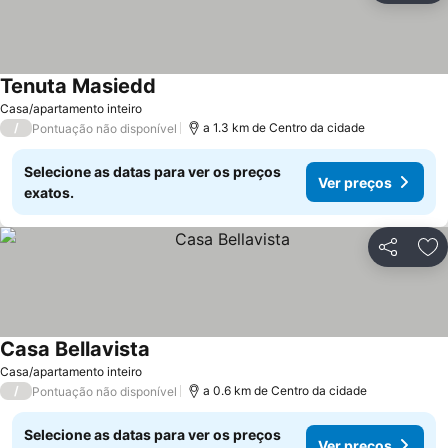
Tenuta Masiedd
Casa/apartamento inteiro
/
a 1.3 km de Centro da cidade
Pontuação não disponível
Selecione as datas para ver os preços
Ver preços
exatos.
Partilhar
Ad
Casa Bellavista
Casa/apartamento inteiro
/
a 0.6 km de Centro da cidade
Pontuação não disponível
Selecione as datas para ver os preços
Ver preços