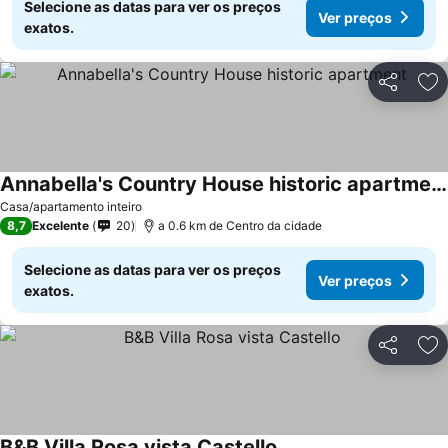
Selecione as datas para ver os preços
Ver preços
exatos.
Partilhar
Ad
Annabella's Country House historic apartment
Casa/apartamento inteiro
8,7
Excelente
20
a 0.6 km de Centro da cidade
Selecione as datas para ver os preços
Ver preços
exatos.
Partilhar
Ad
B&B Villa Rosa vista Castello