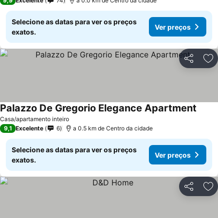
9,9
Excelente
74
a 0.0 km de Centro da cidade
Selecione as datas para ver os preços
Ver preços
exatos.
Partilhar
Ad
Palazzo De Gregorio Elegance Apartment
Casa/apartamento inteiro
9,1
Excelente
6
a 0.5 km de Centro da cidade
Selecione as datas para ver os preços
Ver preços
exatos.
Partilhar
Ad