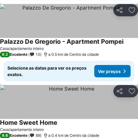
Partilhar
Ad
Palazzo De Gregorio - Apartment Pompei
Casa/apartamento inteiro
9,2
Excelente
13
a 0.5 km de Centro da cidade
Selecione as datas para ver os preços
Ver preços
exatos.
Partilhar
Ad
Home Sweet Home
Casa/apartamento inteiro
9,6
Excelente
89
a 0.4 km de Centro da cidade