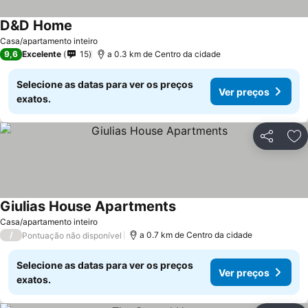
D&D Home
Casa/apartamento inteiro
9,6
Excelente
15
a 0.3 km de Centro da cidade
Selecione as datas para ver os preços
Ver preços
exatos.
Partilhar
Ad
Giulias House Apartments
Casa/apartamento inteiro
/
a 0.7 km de Centro da cidade
Pontuação não disponível
Selecione as datas para ver os preços
Ver preços
exatos.