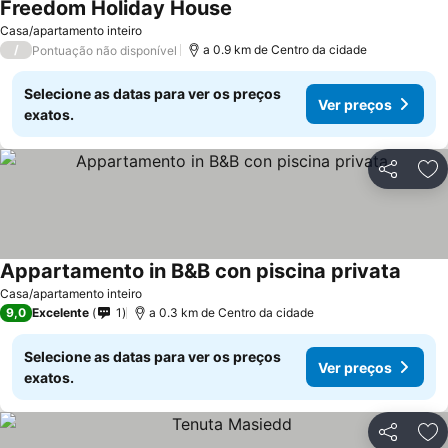
Freedom Holiday House
Casa/apartamento inteiro
/
a 0.9 km de Centro da cidade
Pontuação não disponível
Selecione as datas para ver os preços
Ver preços
exatos.
Partilhar
Ad
Appartamento in B&B con piscina privata
Casa/apartamento inteiro
9,0
Excelente
1
a 0.3 km de Centro da cidade
Selecione as datas para ver os preços
Ver preços
exatos.
Partilhar
Ad