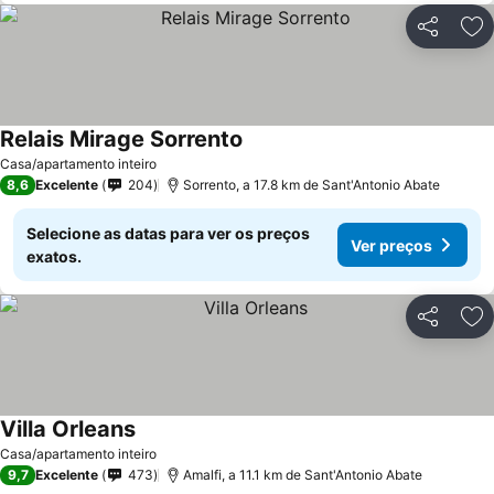
Partilhar
Ad
Relais Mirage Sorrento
Casa/apartamento inteiro
8,6
Excelente
204
Sorrento, a 17.8 km de Sant'Antonio Abate
Selecione as datas para ver os preços
Ver preços
exatos.
Partilhar
Ad
Villa Orleans
Casa/apartamento inteiro
9,7
Excelente
473
Amalfi, a 11.1 km de Sant'Antonio Abate