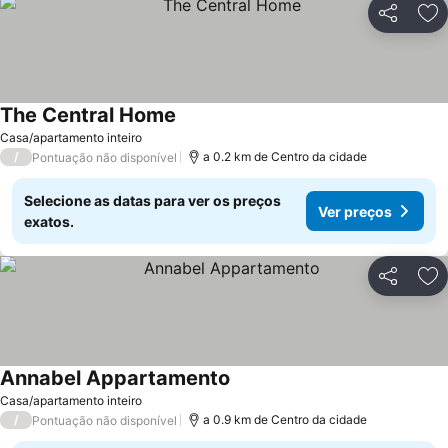
Partilhar
Ad
The Central Home
Casa/apartamento inteiro
/
a 0.2 km de Centro da cidade
Pontuação não disponível
Selecione as datas para ver os preços
Ver preços
exatos.
Partilhar
Ad
Annabel Appartamento
Casa/apartamento inteiro
/
a 0.9 km de Centro da cidade
Pontuação não disponível