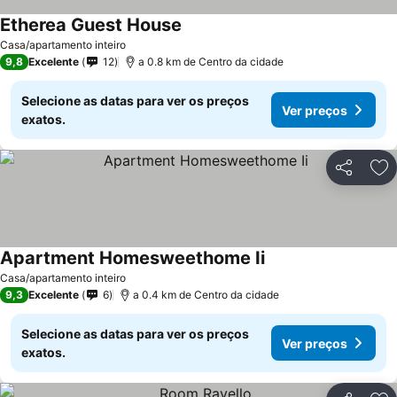
Etherea Guest House
Casa/apartamento inteiro
9,8
Excelente
12
a 0.8 km de Centro da cidade
Selecione as datas para ver os preços
Ver preços
exatos.
Partilhar
Ad
Apartment Homesweethome Ii
Casa/apartamento inteiro
9,3
Excelente
6
a 0.4 km de Centro da cidade
Selecione as datas para ver os preços
Ver preços
exatos.