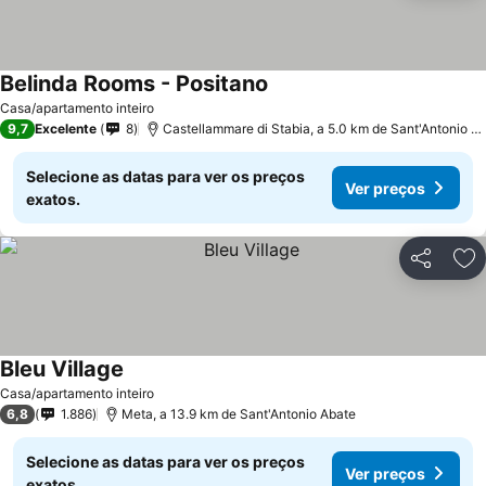
Belinda Rooms - Positano
Casa/apartamento inteiro
9,7
Excelente
8
Castellammare di Stabia, a 5.0 km de Sant'Antonio Abate
Selecione as datas para ver os preços
Ver preços
exatos.
Partilhar
Ad
Bleu Village
Casa/apartamento inteiro
6,8
1.886
Meta, a 13.9 km de Sant'Antonio Abate
Selecione as datas para ver os preços
Ver preços
exatos.