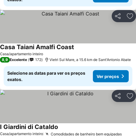
Partilhar
Ad
Casa Taiani Amalfi Coast
Casa/apartamento inteiro
8,9
Excelente
172
Vietri Sul Mare, a 15.6 km de Sant'Antonio Abate
Selecione as datas para ver os preços
Ver preços
exatos.
Partilhar
Ad
I Giardini di Cataldo
Casa/apartamento inteiro
Comodidades de banheiro bem equipadas