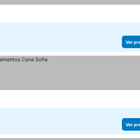
Ver pr
Ver pr