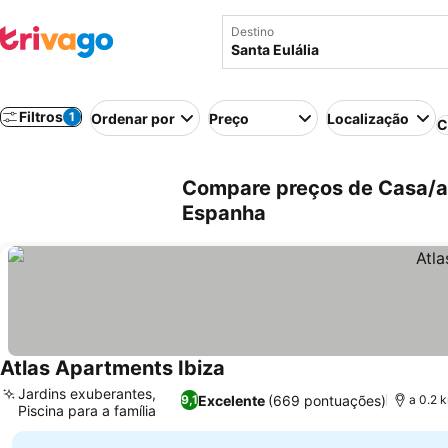
Destino
Filtros
1
Ordenar por
Preço
Localização
C
Compare preços de Casa/ap
Espanha
Atlas Apartments Ibiza
Jardins exuberantes,
Excelente
(669 pontuações)
9,1
a 0.2 
Piscina para a família