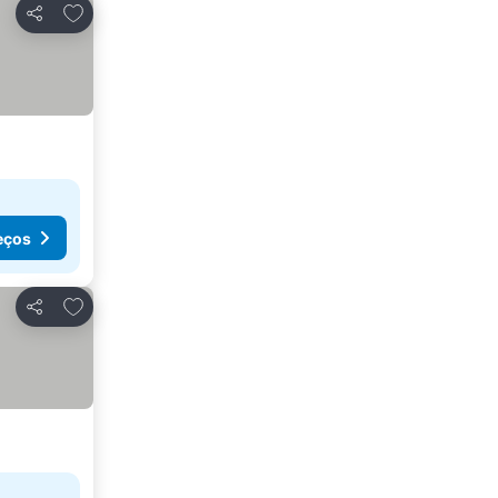
Adicionar aos favoritos
Partilhar
eços
Adicionar aos favoritos
Partilhar