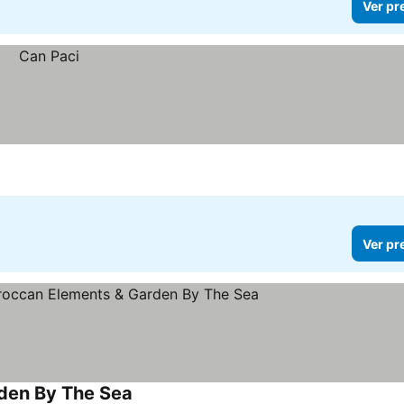
Ver pr
Ver pr
rden By The Sea