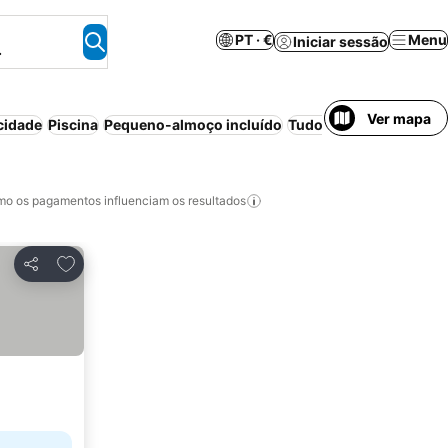
PT · €
Menu
Iniciar sessão
.
Ver mapa
cidade
Piscina
Pequeno-almoço incluído
Tudo incluído
Praia
Me
o os pagamentos influenciam os resultados
Adicionar aos favoritos
Partilhar