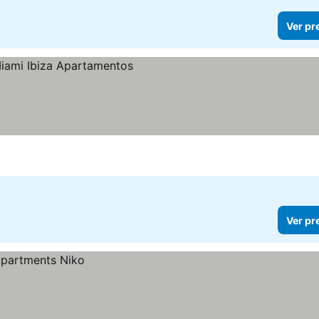
Ver pr
Ver pr