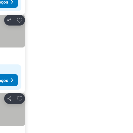
eços
Adicionar aos favoritos
Partilhar
eços
Adicionar aos favoritos
Partilhar