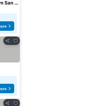
Villa Nieves Is A Beautiful Villa Set In A Rural Location Yet It Is Still Only A 5 Minute Drive From San Antonio And San Rafael
eços
Adicionar aos favoritos
Partilhar
eços
Adicionar aos favoritos
Partilhar