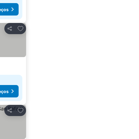
eços
Adicionar aos favoritos
Partilhar
eços
Adicionar aos favoritos
Partilhar