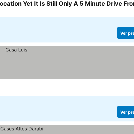
Ver pr
Ver pr