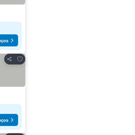
eços
Adicionar aos favoritos
Partilhar
eços