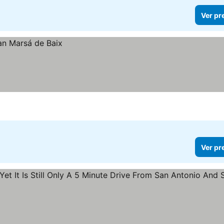
Ver pr
Ver pr