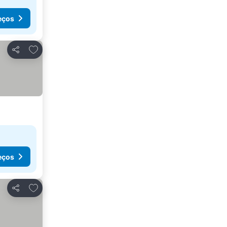
eços
Adicionar aos favoritos
Partilhar
eços
Adicionar aos favoritos
Partilhar