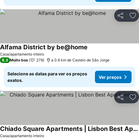
Partilhar
Ad
Alfama District by be@home
Ver preços
Casa/apartamento inteiro
8,3
Muito boa
279
a 0.6 km de Castelo de São Jorge
Selecione as datas para ver os preços
Ver preços
exatos.
Partilhar
Ad
Chiado Square Apartments | Lisbon Best Apartments
Ver preços
Casa/apartamento inteiro