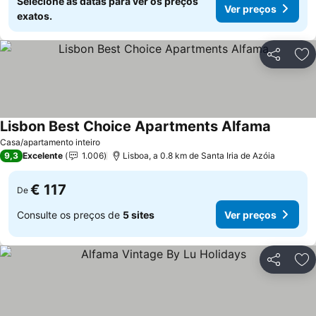
Selecione as datas para ver os preços
Ver preços
exatos.
Partilhar
Ad
Lisbon Best Choice Apartments Alfama
Ver pre
Casa/apartamento inteiro
9,3
Excelente
1.006
Lisboa, a 0.8 km de Santa Iria de Azóia
€ 117
De
Consulte os preços de
5 sites
Ver preços
Partilhar
Ad