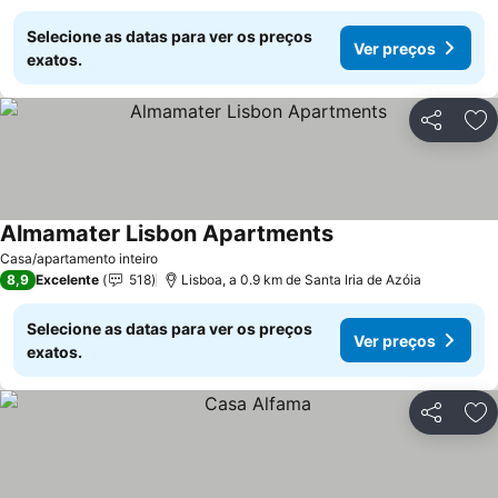
Selecione as datas para ver os preços
Ver preços
exatos.
Partilhar
Ad
Almamater Lisbon Apartments
Ver preços
Casa/apartamento inteiro
8,9
Excelente
518
Lisboa, a 0.9 km de Santa Iria de Azóia
Selecione as datas para ver os preços
Ver preços
exatos.
Partilhar
Ad