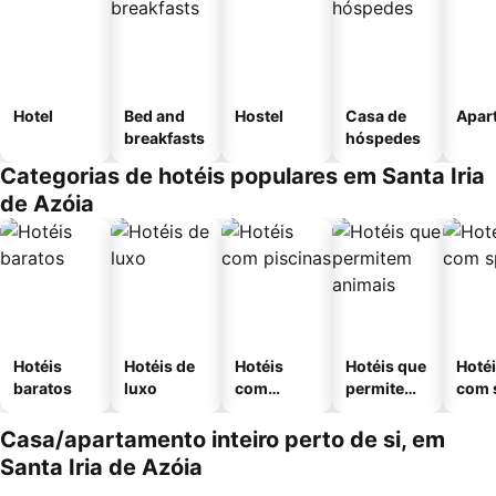
Hotel
Bed and
Hostel
Casa de
Apar
breakfasts
hóspedes
Categorias de hotéis populares em Santa Iria
de Azóia
Hotéis
Hotéis de
Hotéis
Hotéis que
Hoté
baratos
luxo
com
permitem
com 
piscinas
animais
Casa/apartamento inteiro perto de si, em
Santa Iria de Azóia