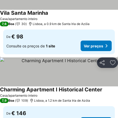
Vila Santa Marinha
Ver preços
Casa/apartamento inteiro
7,6
Boa
30
Lisboa, a 0.9 km de Santa Iria de Azóia
€ 98
De
Consulte os preços de
1 site
Ver preços
Partilhar
Ad
Charming Apartment I Historical Center
Ver pre
Casa/apartamento inteiro
7,9
Boa
109
Lisboa, a 1.2 km de Santa Iria de Azóia
€ 146
De