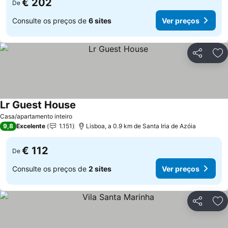
€ 202
De
Consulte os preços de
6 sites
Ver preços
Partilhar
Ad
Lr Guest House
Ver preços
Casa/apartamento inteiro
9,8
Excelente
1.151
Lisboa, a 0.9 km de Santa Iria de Azóia
€ 112
De
Consulte os preços de
2 sites
Ver preços
Partilhar
Ad