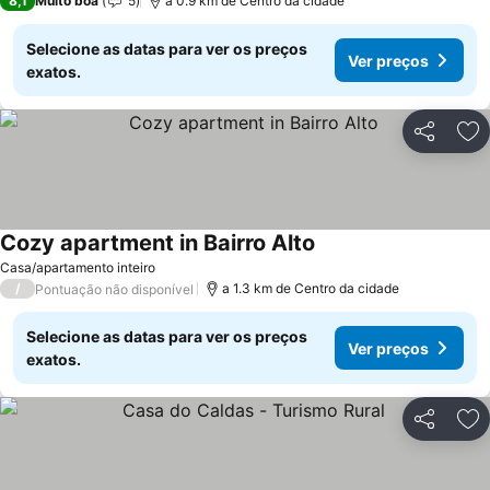
8,1
Muito boa
5
a 0.9 km de Centro da cidade
Selecione as datas para ver os preços
Ver preços
exatos.
Partilhar
Ad
Cozy apartment in Bairro Alto
Ver preços
Casa/apartamento inteiro
/
a 1.3 km de Centro da cidade
Pontuação não disponível
Selecione as datas para ver os preços
Ver preços
exatos.
Partilhar
Ad