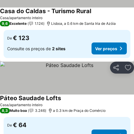
Casa do Caldas - Turismo Rural
Ver preços
Casa/apartamento inteiro
9,6
Excelente
1.124
Lisboa, a 0.6 km de Santa Iria de Azóia
€ 123
De
Consulte os preços de
2 sites
Ver preços
Partilhar
Ad
Páteo Saudade Lofts
Ver preços
Casa/apartamento inteiro
8,3
Muito boa
3.246
a 0.3 km de Praça do Comércio
€ 64
De