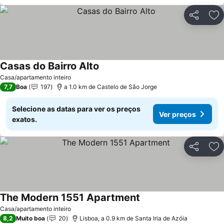
Partilhar
Ad
Casas do Bairro Alto
Ver preços
Casa/apartamento inteiro
7,7
Boa
197
a 1.0 km de Castelo de São Jorge
Selecione as datas para ver os preços
Ver preços
exatos.
Partilhar
Ad
The Modern 1551 Apartment
Ver preços
Casa/apartamento inteiro
8,2
Muito boa
20
Lisboa, a 0.9 km de Santa Iria de Azóia