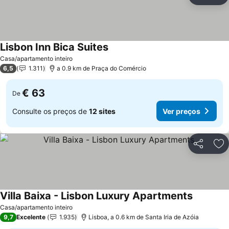
Ad
Lisbon Inn Bica Suites
Ver preços
Casa/apartamento inteiro
6,5
1.311
a 0.9 km de Praça do Comércio
€ 63
De
Consulte os preços de
12 sites
Ver preços
Partilhar
Ad
Villa Baixa - Lisbon Luxury Apartments
Ver preç
Casa/apartamento inteiro
9,7
Excelente
1.935
Lisboa, a 0.6 km de Santa Iria de Azóia