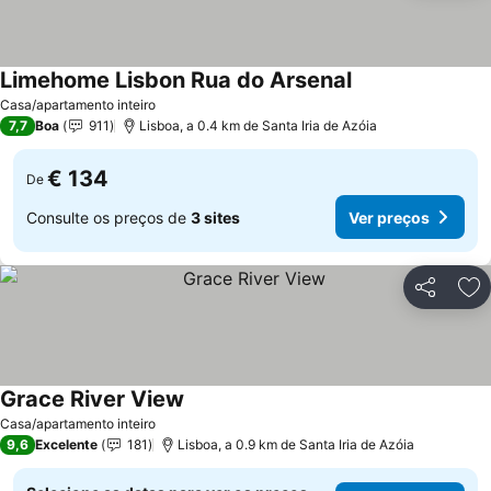
Limehome Lisbon Rua do Arsenal
Ver preços
Casa/apartamento inteiro
7,7
Boa
911
Lisboa, a 0.4 km de Santa Iria de Azóia
€ 134
De
Consulte os preços de
3 sites
Ver preços
Partilhar
Ad
Grace River View
Ver preços
Casa/apartamento inteiro
9,6
Excelente
181
Lisboa, a 0.9 km de Santa Iria de Azóia