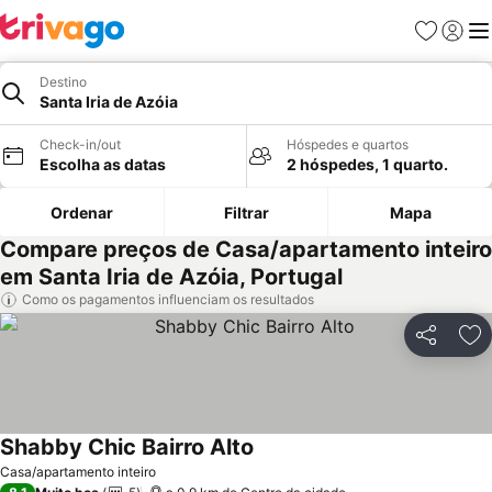
Favoritos
Iniciar
Me
Destino
Santa Iria de Azóia
Check-in/out
Hóspedes e quartos
Escolha as datas
2 hóspedes, 1 quarto.
Ordenar
Filtrar
Mapa
Compare preços de Casa/apartamento inteiro
em Santa Iria de Azóia, Portugal
Como os pagamentos influenciam os resultados
Partilhar
Ad
Shabby Chic Bairro Alto
Ver preços
Casa/apartamento inteiro