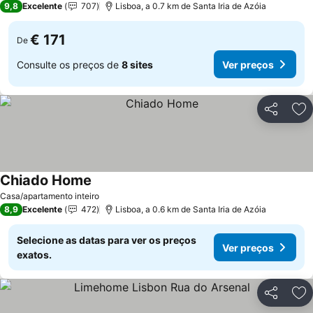
9,8
Excelente
707
Lisboa, a 0.7 km de Santa Iria de Azóia
€ 171
De
Consulte os preços de
8 sites
Ver preços
Partilhar
Ad
Chiado Home
Ver preços
Casa/apartamento inteiro
8,9
Excelente
472
Lisboa, a 0.6 km de Santa Iria de Azóia
Selecione as datas para ver os preços
Ver preços
exatos.
Partilhar
Ad