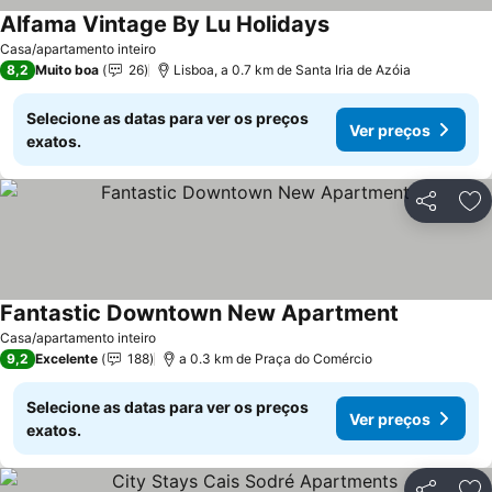
Alfama Vintage By Lu Holidays
Ver preços
Casa/apartamento inteiro
8,2
Muito boa
26
Lisboa, a 0.7 km de Santa Iria de Azóia
Selecione as datas para ver os preços
Ver preços
exatos.
Partilhar
Ad
Fantastic Downtown New Apartment
Ver preços
Casa/apartamento inteiro
9,2
Excelente
188
a 0.3 km de Praça do Comércio
Selecione as datas para ver os preços
Ver preços
exatos.