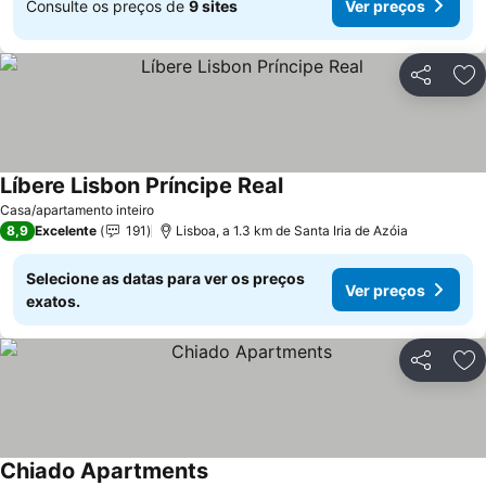
Consulte os preços de
9 sites
Ver preços
Partilhar
Ad
Líbere Lisbon Príncipe Real
Ver preços
Casa/apartamento inteiro
8,9
Excelente
191
Lisboa, a 1.3 km de Santa Iria de Azóia
Selecione as datas para ver os preços
Ver preços
exatos.
Partilhar
Ad
Chiado Apartments
Ver preços