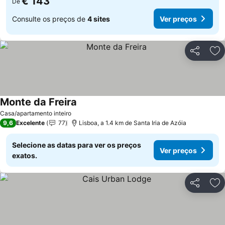
€ 143
De
Consulte os preços de
4 sites
Ver preços
Partilhar
Ad
Monte da Freira
Ver preços
Casa/apartamento inteiro
9,6
Excelente
77
Lisboa, a 1.4 km de Santa Iria de Azóia
Selecione as datas para ver os preços
Ver preços
exatos.
Partilhar
Ad