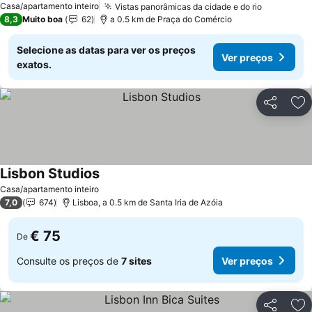
Casa/apartamento inteiro
Vistas panorâmicas da cidade e do rio
Ver preç
8,3
Muito boa
62
a 0.5 km de Praça do Comércio
Selecione as datas para ver os preços
Ver preços
exatos.
Partilhar
Ad
Lisbon Studios
Ver preços
Casa/apartamento inteiro
7,0
674
Lisboa, a 0.5 km de Santa Iria de Azóia
€ 75
De
Consulte os preços de
7 sites
Ver preços
Partilhar