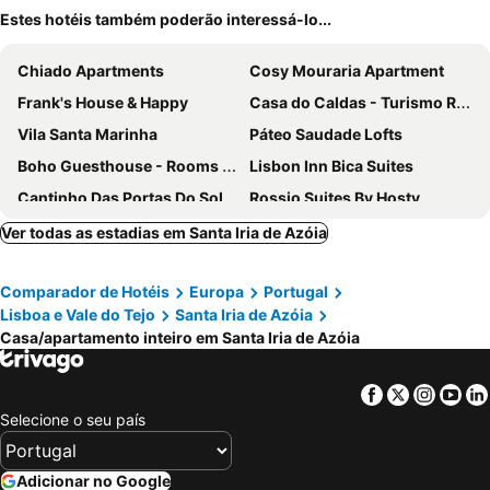
Estes hotéis também poderão interessá-lo...
Chiado Apartments
Cosy Mouraria Apartment
Frank's House & Happy
Casa do Caldas - Turismo Rural
Vila Santa Marinha
Páteo Saudade Lofts
Boho Guesthouse - Rooms & Apartments
Lisbon Inn Bica Suites
Cantinho Das Portas Do Sol
Rossio Suites By Hosty
Lisbon Studios
City Stays Cais Sodré Apartments
Ver todas as estadias em Santa Iria de Azóia
Downtown Experience By Homing
Alfama District by be@home
Comparador de Hotéis
Europa
Portugal
Cais Urban Lodge
Chiado Home
Lisboa e Vale do Tejo
Santa Iria de Azóia
Casa do Pátio
Correeiros Downtown V Apartment Irentexperience
Casa/apartamento inteiro em Santa Iria de Azóia
Villa Baixa - Lisbon Luxury Apartments
New charming flat in the Heart of Lisbon
Lovelystay - Charming Douradoures I
Portas do Ceu Apartments
Facebook
Twitter
Insta
Yo
Selecione o seu país
Alfama Suite By Homing
Flh Casa Carol Mouraria
Carmo 43
Shabby Chic Bairro Alto
Adicionar no Google
Limehome Lisbon Rua do Arsenal
Golden Studio Inside Castle Walls By Homing