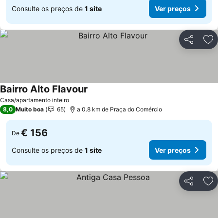
Consulte os preços de
1 site
Ver preços
Partilhar
Ad
Bairro Alto Flavour
Ver preços
Casa/apartamento inteiro
8,0
Muito boa
65
a 0.8 km de Praça do Comércio
€ 156
De
Consulte os preços de
1 site
Ver preços
Partilhar
Ad