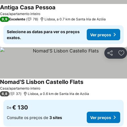
Antiga Casa Pessoa
Ver preços
Casa/apartamento inteiro
9,9
Excelente
78
Lisboa, a 0.7 km de Santa Iria de Azóia
Selecione as datas para ver os preços
Ver preços
exatos.
Partilhar
Ad
Nomad'S Lisbon Castello Flats
Ver preços
Casa/apartamento inteiro
6,8
37
Lisboa, a 0.6 km de Santa Iria de Azóia
€ 130
De
Consulte os preços de
3 sites
Ver preços