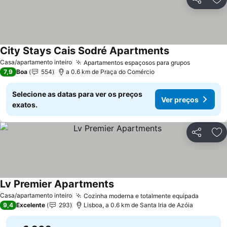
Partilhar
Ad
City Stays Cais Sodré Apartments
Ver preços
Casa/apartamento inteiro
Apartamentos espaçosos para grupos
Ver preço
7,9
Boa
554
a 0.6 km de Praça do Comércio
Selecione as datas para ver os preços
Ver preços
exatos.
Partilhar
Ad
Lv Premier Apartments
Ver preços
Casa/apartamento inteiro
Cozinha moderna e totalmente equipada
Ver pr
9,4
Excelente
293
Lisboa, a 0.6 km de Santa Iria de Azóia