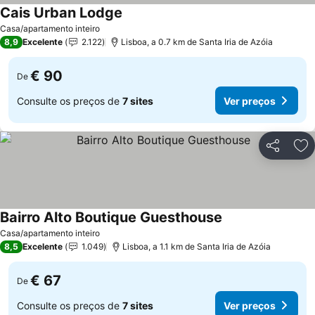
Cais Urban Lodge
Ver preços
Casa/apartamento inteiro
8,9
Excelente
2.122
Lisboa, a 0.7 km de Santa Iria de Azóia
€ 90
De
Consulte os preços de
7 sites
Ver preços
Partilhar
Ad
Bairro Alto Boutique Guesthouse
Ver preços
Casa/apartamento inteiro
8,5
Excelente
1.049
Lisboa, a 1.1 km de Santa Iria de Azóia
€ 67
De
Consulte os preços de
7 sites
Ver preços