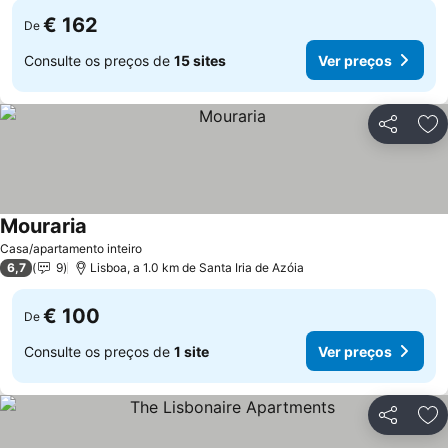
€ 162
De
Consulte os preços de
15 sites
Ver preços
Partilhar
Ad
Mouraria
Ver preços
Casa/apartamento inteiro
6,7
9
Lisboa, a 1.0 km de Santa Iria de Azóia
€ 100
De
Consulte os preços de
1 site
Ver preços
Partilhar
Ad