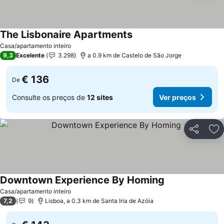
The Lisbonaire Apartments
Ver preços
Casa/apartamento inteiro
9,3
Excelente
3.298
a 0.9 km de Castelo de São Jorge
€ 136
De
Consulte os preços de
12 sites
Ver preços
Partilhar
Ad
Downtown Experience By Homing
Ver preços
Casa/apartamento inteiro
7,2
9
Lisboa, a 0.3 km de Santa Iria de Azóia