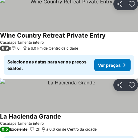
Partilhar
Ad
Wine Country Retreat Private Entry
Casa/apartamento inteiro
6,9
6
a 6.0 km de Centro da cidade
Selecione as datas para ver os preços
Ver preços
exatos.
Partilhar
Ad
La Hacienda Grande
Casa/apartamento inteiro
9,5
Excelente
2
a 0.6 km de Centro da cidade