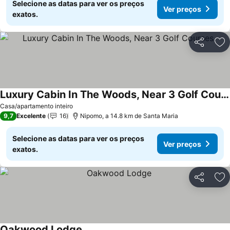
Selecione as datas para ver os preços
Ver preços
exatos.
Partilhar
Ad
Luxury Cabin In The Woods, Near 3 Golf Courses.
Casa/apartamento inteiro
9,7
Excelente
16
Nipomo, a 14.8 km de Santa Maria
Selecione as datas para ver os preços
Ver preços
exatos.
Partilhar
Ad
Oakwood Lodge