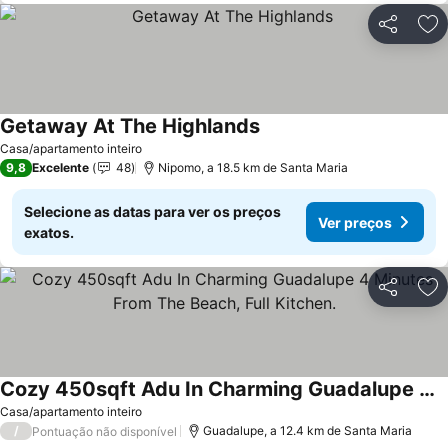
Partilhar
Ad
Getaway At The Highlands
Casa/apartamento inteiro
9,8
Excelente
48
Nipomo, a 18.5 km de Santa Maria
Selecione as datas para ver os preços
Ver preços
exatos.
Partilhar
Ad
Cozy 450sqft Adu In Charming Guadalupe 4 Minutes From The Beach, Full Kitchen.
Casa/apartamento inteiro
/
Guadalupe, a 12.4 km de Santa Maria
Pontuação não disponível