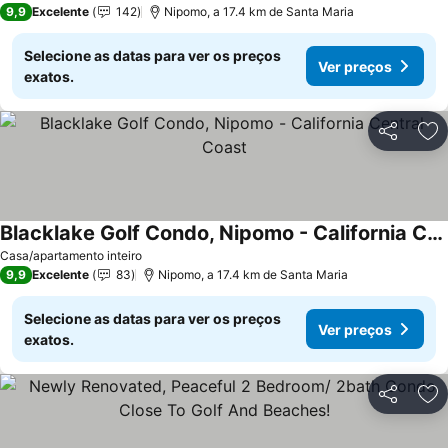
9,9
Excelente
142
Nipomo, a 17.4 km de Santa Maria
Selecione as datas para ver os preços
Ver preços
exatos.
Partilhar
Ad
Blacklake Golf Condo, Nipomo - California Central Coast
Casa/apartamento inteiro
9,9
Excelente
83
Nipomo, a 17.4 km de Santa Maria
Selecione as datas para ver os preços
Ver preços
exatos.
Partilhar
Ad