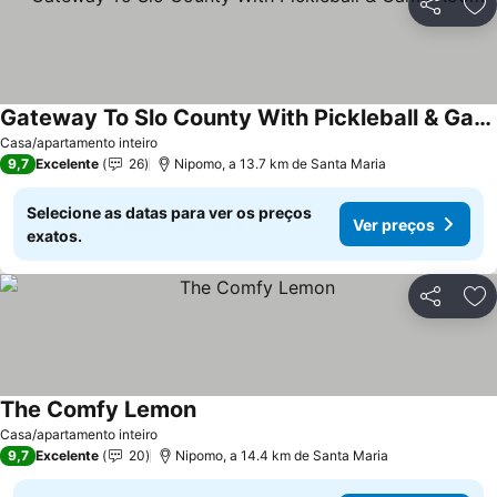
Partilhar
Ad
Gateway To Slo County With Pickleball & Game Room
Casa/apartamento inteiro
9,7
Excelente
26
Nipomo, a 13.7 km de Santa Maria
Selecione as datas para ver os preços
Ver preços
exatos.
Partilhar
Ad
The Comfy Lemon
Casa/apartamento inteiro
9,7
Excelente
20
Nipomo, a 14.4 km de Santa Maria