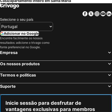
Casa/apartamento inteiro em Santa Maria
Facebook
Twitter
Insta
Yo
Selecione o seu país
Adicionar no Google
Encontre facilmente os nossos
resultados: adicione o trivago como
fonte preferencial no Google.
Empresa
Os nossos produtos
Termos e políticas
Suporte
Inicie sessão para desfrutar de
vantagens exclusivas para membros