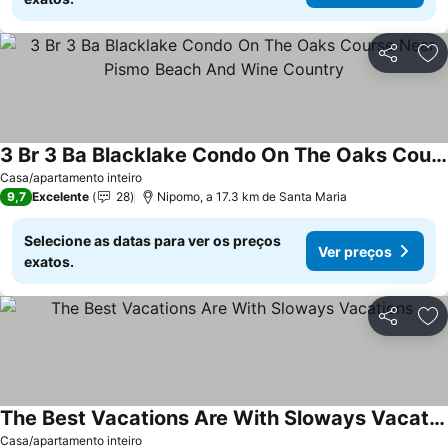
Partilhar
Ad
3 Br 3 Ba Blacklake Condo On The Oaks Course Near Pismo Beach And Wine Country
Casa/apartamento inteiro
9,7
Excelente
28
Nipomo, a 17.3 km de Santa Maria
Selecione as datas para ver os preços
Ver preços
exatos.
Partilhar
Ad
The Best Vacations Are With Sloways Vacations
Casa/apartamento inteiro