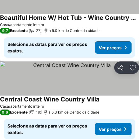
Beautiful Home W/ Hot Tub - Wine Country 30 Night Min Stay
Casa/apartamento inteiro
9,7
Excelente
27
a 5.0 km de Centro da cidade
Selecione as datas para ver os preços
Ver preços
exatos.
Partilhar
Ad
Central Coast Wine Country Villa
Casa/apartamento inteiro
9,6
Excelente
19
a 5.3 km de Centro da cidade
Selecione as datas para ver os preços
Ver preços
exatos.