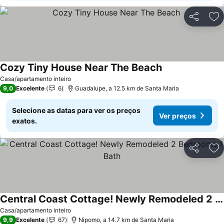
Partilhar
Ad
Cozy Tiny House Near The Beach
Casa/apartamento inteiro
9,0
Excelente
6
Guadalupe, a 12.5 km de Santa Maria
Selecione as datas para ver os preços
Ver preços
exatos.
Partilhar
Ad
Central Coast Cottage! Newly Remodeled 2 Bedrooms 1 Bath
Casa/apartamento inteiro
9,9
Excelente
67
Nipomo, a 14.7 km de Santa Maria