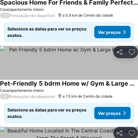
Spacious Home For Friends & Family Perfectly Located. Pet Friendly! Ev Charger!
Casa/apartamento inteiro
/
a 0.8 km de Centro da cidade
Pontuação não disponível
Selecione as datas para ver os preços
Ver preços
exatos.
Partilhar
Ad
Pet-Friendly 5 bdrm Home w/ Gym & Large Backyard
Casa/apartamento inteiro
/
a 7.5 km de Centro da cidade
Pontuação não disponível
Selecione as datas para ver os preços
Ver preços
exatos.
Partilhar
Ad