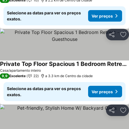
9,1
Excelente
10
a 2.2 km de Centro da cidade
Selecione as datas para ver os preços
Ver preços
exatos.
Partilhar
Ad
Private Top Floor Spacious 1 Bedroom Retreat - Guesthouse
Casa/apartamento inteiro
9,9
Excelente
22
a 3.3 km de Centro da cidade
Selecione as datas para ver os preços
Ver preços
exatos.
Partilhar
Ad