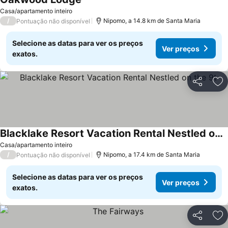
Casa/apartamento inteiro
/
Nipomo, a 14.8 km de Santa Maria
Pontuação não disponível
Selecione as datas para ver os preços
Ver preços
exatos.
Partilhar
Ad
Blacklake Resort Vacation Rental Nestled on the 9t
Casa/apartamento inteiro
/
Nipomo, a 17.4 km de Santa Maria
Pontuação não disponível
Selecione as datas para ver os preços
Ver preços
exatos.
Partilhar
Ad