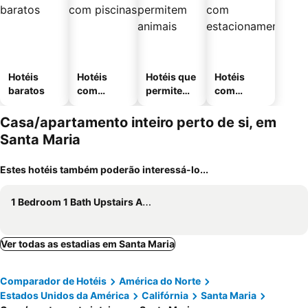
Hotéis
Hotéis
Hotéis que
Hotéis
baratos
com
permitem
com
piscinas
animais
estaciona
mento
Casa/apartamento inteiro perto de si, em
Santa Maria
Estes hotéis também poderão interessá-lo...
1 Bedroom 1 Bath Upstairs Apartment
Ver todas as estadias em Santa Maria
Comparador de Hotéis
América do Norte
Estados Unidos da América
Califórnia
Santa Maria