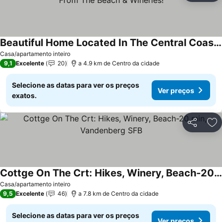
Beautiful Home Located In The Central Coast!! Minutes From The Beach & Wineries!
Casa/apartamento inteiro
9,1
Excelente
20
a 4.9 km de Centro da cidade
Selecione as datas para ver os preços
Ver preços
exatos.
Partilhar
Ad
Cottge On The Crt: Hikes, Winery, Beach-20 min, Vandenberg SFB
Casa/apartamento inteiro
9,5
Excelente
46
a 7.8 km de Centro da cidade
Selecione as datas para ver os preços
Ver preços