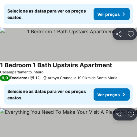
Selecione as datas para ver os preços
Ver preços
exatos.
Partilhar
Ad
1 Bedroom 1 Bath Upstairs Apartment
Casa/apartamento inteiro
9,9
Excelente
12
Arroyo Grande, a 19.9 km de Santa Maria
Selecione as datas para ver os preços
Ver preços
exatos.
Partilhar
Ad