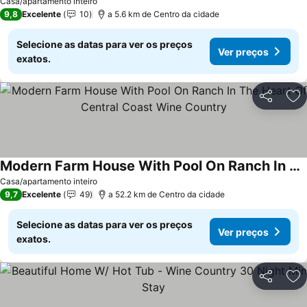
Casa/apartamento inteiro
9,8
Excelente
10
a 5.6 km de Centro da cidade
Selecione as datas para ver os preços
Ver preços
exatos.
Partilhar
Ad
Modern Farm House With Pool On Ranch In The Heart Of Central Coast Wine Country
Casa/apartamento inteiro
9,7
Excelente
49
a 52.2 km de Centro da cidade
Selecione as datas para ver os preços
Ver preços
exatos.
Partilhar
Ad