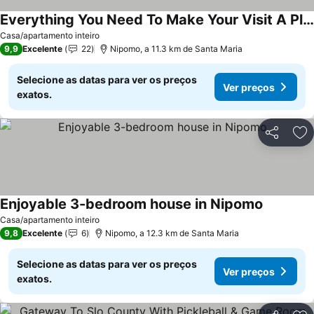
Everything You Need To Make Your Visit A Pleasant One!
Casa/apartamento inteiro
9,9
Excelente
22
Nipomo, a 11.3 km de Santa Maria
Selecione as datas para ver os preços
Ver preços
exatos.
Partilhar
Ad
Enjoyable 3-bedroom house in Nipomo
Casa/apartamento inteiro
9,8
Excelente
6
Nipomo, a 12.3 km de Santa Maria
Selecione as datas para ver os preços
Ver preços
exatos.