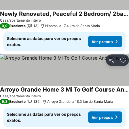
Newly Renovated, Peaceful 2 Bedroom/ 2bath Condo Close To Golf And Beaches!
Casa/apartamento inteiro
9,9
Excelente
13
Nipomo, a 17.4 km de Santa Maria
Selecione as datas para ver os preços
Ver preços
exatos.
Partilhar
Ad
Arroyo Grande Home 3 Mi To Golf Course And Wineries!
Casa/apartamento inteiro
9,8
Excelente
132
Arroyo Grande, a 18.3 km de Santa Maria
Selecione as datas para ver os preços
Ver preços
exatos.