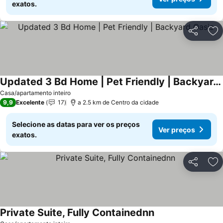
exatos.
Partilhar
Ad
Updated 3 Bd Home | Pet Friendly | Backyard Oasis
Casa/apartamento inteiro
9,9
Excelente
17
a 2.5 km de Centro da cidade
Selecione as datas para ver os preços
Ver preços
exatos.
Partilhar
Ad
Private Suite, Fully Containednn