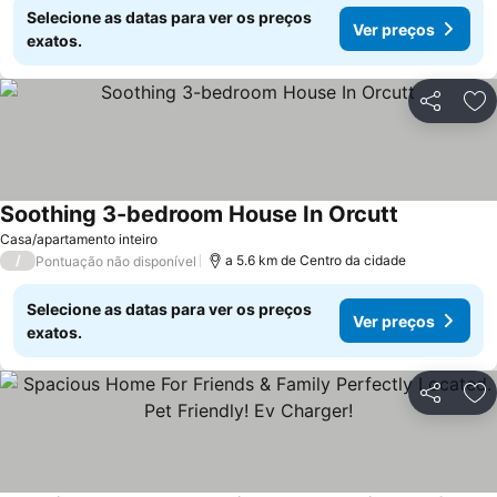
Selecione as datas para ver os preços
Ver preços
exatos.
Partilhar
Ad
Soothing 3-bedroom House In Orcutt
Casa/apartamento inteiro
/
a 5.6 km de Centro da cidade
Pontuação não disponível
Selecione as datas para ver os preços
Ver preços
exatos.
Partilhar
Ad