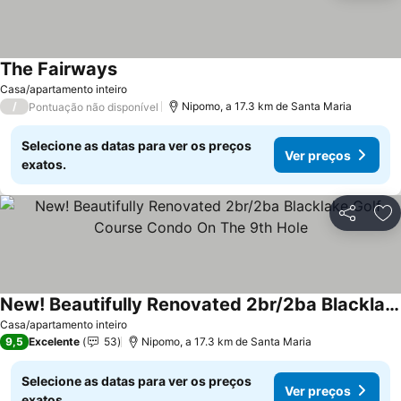
The Fairways
Casa/apartamento inteiro
/
Nipomo, a 17.3 km de Santa Maria
Pontuação não disponível
Selecione as datas para ver os preços
Ver preços
exatos.
Partilhar
Ad
New! Beautifully Renovated 2br/2ba Blacklake Golf Course Condo On The 9th Hole
Casa/apartamento inteiro
9,5
Excelente
53
Nipomo, a 17.3 km de Santa Maria
Selecione as datas para ver os preços
Ver preços
exatos.