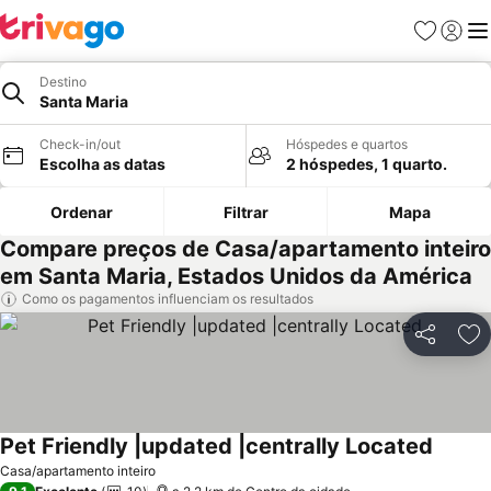
Favoritos
Iniciar
Me
Destino
Santa Maria
Check-in/out
Hóspedes e quartos
Escolha as datas
2 hóspedes, 1 quarto.
Ordenar
Filtrar
Mapa
Compare preços de Casa/apartamento inteiro
em Santa Maria, Estados Unidos da América
Como os pagamentos influenciam os resultados
Partilhar
Ad
Pet Friendly |updated |centrally Located
Casa/apartamento inteiro