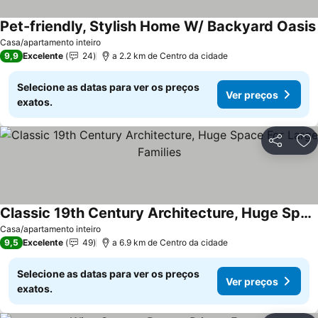
Pet-friendly, Stylish Home W/ Backyard Oasis
Casa/apartamento inteiro
9,9
Excelente
24
a 2.2 km de Centro da cidade
Selecione as datas para ver os preços
Ver preços
exatos.
Partilhar
Ad
Classic 19th Century Architecture, Huge Space For Large Families
Casa/apartamento inteiro
9,5
Excelente
49
a 6.9 km de Centro da cidade
Selecione as datas para ver os preços
Ver preços
exatos.