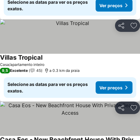
Selecione as datas para ver os preços
Ver preços
exatos.
Partilhar
Ad
Villas Tropical
Casa/apartamento inteiro
9,5
Excelente
45
a 0.3 km da praia
Selecione as datas para ver os preços
Ver preços
exatos.
Partilhar
Ad
Casa Eos - New Beachfront House With Private Beach Access