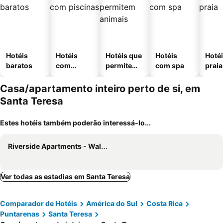
Hotéis
Hotéis
Hotéis que
Hotéis
Hotéi
baratos
com
permitem
com spa
praia
piscinas
animais
Casa/apartamento inteiro perto de si, em
Santa Teresa
Estes hotéis também poderão interessá-lo...
Riverside Apartments - Walk to the Beach! Just Renovated!
Ver todas as estadias em Santa Teresa
Comparador de Hotéis
América do Sul
Costa Rica
Puntarenas
Santa Teresa