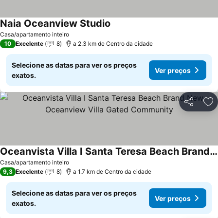
Naia Oceanview Studio
Casa/apartamento inteiro
10
Excelente
8
a 2.3 km de Centro da cidade
Selecione as datas para ver os preços
Ver preços
exatos.
Partilhar
Ad
Oceanvista Villa I Santa Teresa Beach Brand New Oceanview Villa Gated Community
Casa/apartamento inteiro
9,3
Excelente
8
a 1.7 km de Centro da cidade
Selecione as datas para ver os preços
Ver preços
exatos.