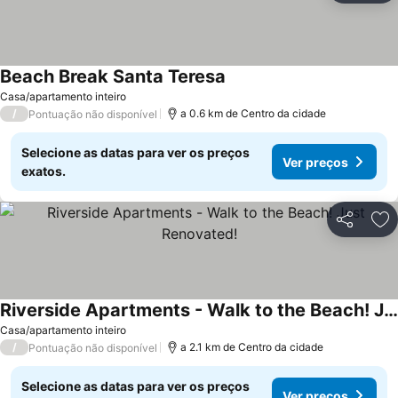
Beach Break Santa Teresa
Casa/apartamento inteiro
/
a 0.6 km de Centro da cidade
Pontuação não disponível
Selecione as datas para ver os preços
Ver preços
exatos.
Partilhar
Ad
Riverside Apartments - Walk to the Beach! Just Renovated!
Casa/apartamento inteiro
/
a 2.1 km de Centro da cidade
Pontuação não disponível
Selecione as datas para ver os preços
Ver preços