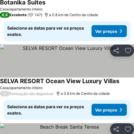
Botanika Suites
Casa/apartamento inteiro
8,8
Excelente
147
a 0.8 km de Centro da cidade
Selecione as datas para ver os preços
Ver preços
exatos.
Partilhar
Ad
SELVA RESORT Ocean View Luxury Villas
Casa/apartamento inteiro
/
a 0.8 km de Centro da cidade
Pontuação não disponível
Selecione as datas para ver os preços
Ver preços
exatos.
Partilhar
Ad