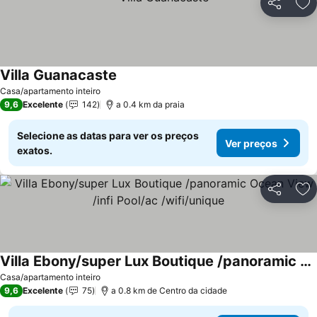
Partilhar
Ad
Villa Guanacaste
Casa/apartamento inteiro
9,6
Excelente
142
a 0.4 km da praia
Selecione as datas para ver os preços
Ver preços
exatos.
Partilhar
Ad
Villa Ebony/super Lux Boutique /panoramic Ocean View /infi Pool/ac /wifi/unique
Casa/apartamento inteiro
9,6
Excelente
75
a 0.8 km de Centro da cidade