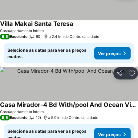
Villa Makai Santa Teresa
Casa/apartamento inteiro
9,5
Excelente
60
a 2.4 km de Centro da cidade
Selecione as datas para ver os preços
Ver preços
exatos.
Partilhar
Ad
Casa Mirador-4 Bd With/pool And Ocean View
Casa/apartamento inteiro
9,5
Excelente
12
a 5.9 km de Centro da cidade
Selecione as datas para ver os preços
Ver preços
exatos.