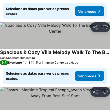
Selecione as datas para ver os preços
Ver preços
exatos.
Partilhar
Ad
Spacious & Cozy Villa Melody Walk To The Beach Town Center
Casa/apartamento inteiro
9,7
Excelente
34
a 1.1 km de Centro da cidade
Selecione as datas para ver os preços
Ver preços
exatos.
Partilhar
Ad