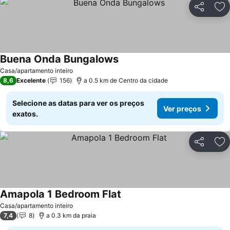
Partilhar
Ad
Buena Onda Bungalows
Casa/apartamento inteiro
8,6
Excelente
156
a 0.5 km de Centro da cidade
Selecione as datas para ver os preços
Ver preços
exatos.
Partilhar
Ad
Amapola 1 Bedroom Flat
Casa/apartamento inteiro
7,4
8
a 0.3 km da praia