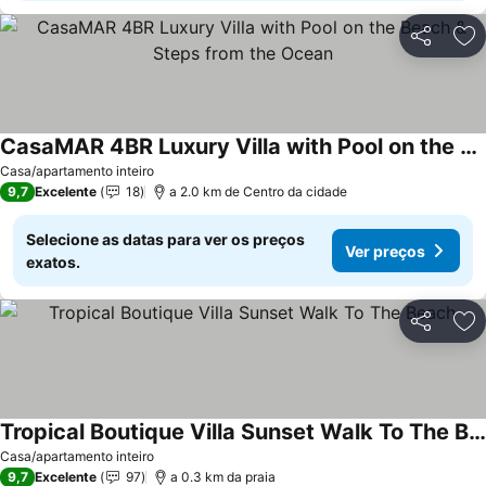
Partilhar
Ad
CasaMAR 4BR Luxury Villa with Pool on the Beach & Steps from the Ocean
Casa/apartamento inteiro
9,7
Excelente
18
a 2.0 km de Centro da cidade
Selecione as datas para ver os preços
Ver preços
exatos.
Partilhar
Ad
Tropical Boutique Villa Sunset Walk To The Beach
Casa/apartamento inteiro
9,7
Excelente
97
a 0.3 km da praia