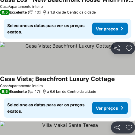
Casa/apartamento inteiro
9,5
Excelente
10
a 1.8 km de Centro da cidade
Selecione as datas para ver os preços
Ver preços
exatos.
Partilhar
Ad
Casa Vista; Beachfront Luxury Cottage
Casa/apartamento inteiro
9,5
Excelente
17
a 6.6 km de Centro da cidade
Selecione as datas para ver os preços
Ver preços
exatos.
Partilhar
Ad