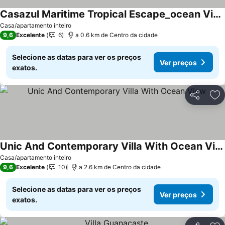
Casazul Maritime Tropical Escape_ocean Views / Steps Away From Best Surf Spot
Casa/apartamento inteiro
9,6
Excelente
6
a 0.6 km de Centro da cidade
Selecione as datas para ver os preços
Ver preços
exatos.
Partilhar
Ad
Unic And Contemporary Villa With Ocean View
Casa/apartamento inteiro
9,6
Excelente
10
a 2.6 km de Centro da cidade
Selecione as datas para ver os preços
Ver preços
exatos.