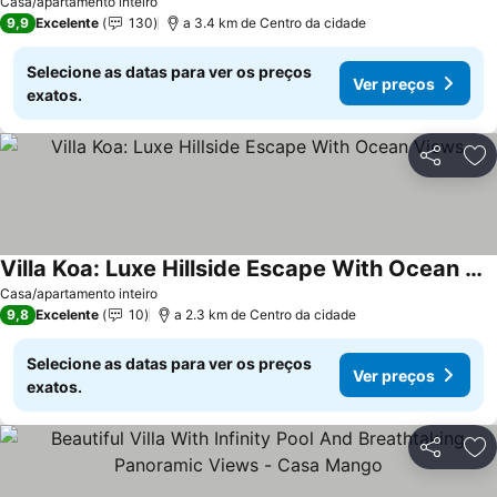
Casa/apartamento inteiro
9,9
Excelente
130
a 3.4 km de Centro da cidade
Selecione as datas para ver os preços
Ver preços
exatos.
Partilhar
Ad
Villa Koa: Luxe Hillside Escape With Ocean Views
Casa/apartamento inteiro
9,8
Excelente
10
a 2.3 km de Centro da cidade
Selecione as datas para ver os preços
Ver preços
exatos.
Partilhar
Ad