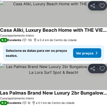
Partilhar
Ad
Casa Aliki, Luxury Beach Home with THE VIEW
Casa/apartamento inteiro
9,3
Excelente
16
a 0.4 km de Centro da cidade
Selecione as datas para ver os preços
Ver preços
exatos.
Partilhar
Ad
Las Palmas Brand New Luxury 2br Bungalow. 100m To La Lora Surf Spot & Beach!
Casa/apartamento inteiro
9,3
Excelente
9
a 0.1 km de Centro da cidade