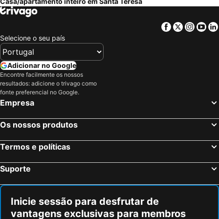
Casa/apartamento inteiro em Santa Teresa
Facebook
Twitter
Insta
Yo
Selecione o seu país
Adicionar no Google
Encontre facilmente os nossos
resultados: adicione o trivago como
fonte preferencial no Google.
Empresa
Os nossos produtos
Termos e políticas
Suporte
Inicie sessão para desfrutar de
vantagens exclusivas para membros