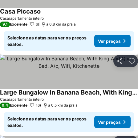
Casa Piccaso
Casa/apartamento inteiro
9,1
Excelente
6
a 0.8 km da praia
Selecione as datas para ver os preços
Ver preços
exatos.
Partilhar
Ad
Large Bungalow In Banana Beach, With King And Queen Bed. A/c, Wifi, Kitchenette
Casa/apartamento inteiro
9,4
Excelente
16
a 0.5 km da praia
Selecione as datas para ver os preços
Ver preços
exatos.