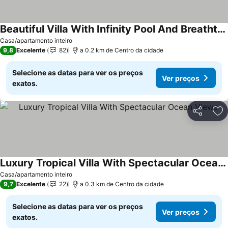
Beautiful Villa With Infinity Pool And Breathtaking Panoramic Views - Casa Mango
Casa/apartamento inteiro
9,8
Excelente
82
a 0.2 km de Centro da cidade
Selecione as datas para ver os preços
Ver preços
exatos.
Partilhar
Ad
Luxury Tropical Villa With Spectacular Ocean Views
Casa/apartamento inteiro
9,7
Excelente
22
a 0.3 km de Centro da cidade
Selecione as datas para ver os preços
Ver preços
exatos.