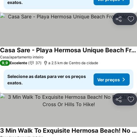
exatos.
Partilhar
Ad
Casa Sare - Playa Hermosa Unique Beach Front Home
Casa/apartamento inteiro
9,9
Excelente
37
a 2.5 km de Centro da cidade
Selecione as datas para ver os preços
Ver preços
exatos.
Partilhar
Ad
3 Min Walk To Exquisite Hermosa Beach! No Roads To Cross Or Hills To Hike!