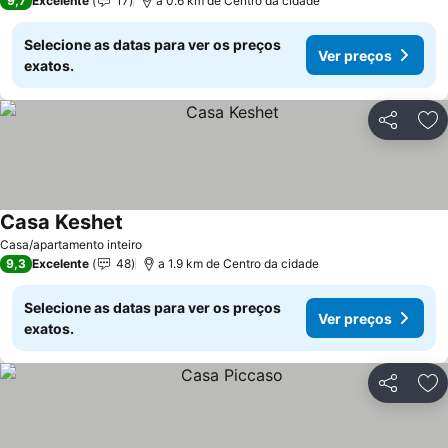
9,7
Excelente
17
a 0.6 km de Centro da cidade
Selecione as datas para ver os preços
Ver preços
exatos.
Partilhar
Ad
Casa Keshet
Casa/apartamento inteiro
9,3
Excelente
48
a 1.9 km de Centro da cidade
Selecione as datas para ver os preços
Ver preços
exatos.
Partilhar
Ad