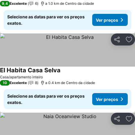
9,4
Excelente
6
a 1.0 km de Centro da cidade
Selecione as datas para ver os preços
Ver preços
exatos.
Partilhar
Ad
El Habita Casa Selva
Casa/apartamento inteiro
10
Excelente
8
a 0.4 km de Centro da cidade
Selecione as datas para ver os preços
Ver preços
exatos.
Partilhar
Ad