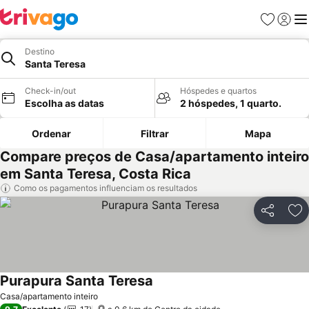
Favoritos
Iniciar
Me
Destino
Santa Teresa
Check-in/out
Hóspedes e quartos
Escolha as datas
2 hóspedes, 1 quarto.
Ordenar
Filtrar
Mapa
Compare preços de Casa/apartamento inteiro
em Santa Teresa, Costa Rica
Como os pagamentos influenciam os resultados
Partilhar
Ad
Purapura Santa Teresa
Casa/apartamento inteiro