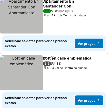
Apartamento En
Partilhar
Adicionar aos favoritos
Santander Con
Aparcamiento
Ver preços
8,0
Muito boa
6
a 1.4 km de Centro da cidade
Selecione as datas para ver os preços
Ver preços
exatos.
Loft en calle emblemática
Partilhar
Adicionar aos favoritos
5,9
83
a 0.4 km de Centro da cidade
Selecione as datas para ver os preços
Ver preços
exatos.