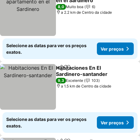
en el Sardinero
Ver preços
8,0
Muito boa
6
a 2.2 km de Centro da cidade
Selecione as datas para ver os preços
Ver preços
exatos.
Habitaciones En El
Partilhar
Adicionar aos favoritos
Sardinero-santander
Ver preços
9,3
Excelente
103
a 1.5 km de Centro da cidade
Selecione as datas para ver os preços
Ver preços
exatos.