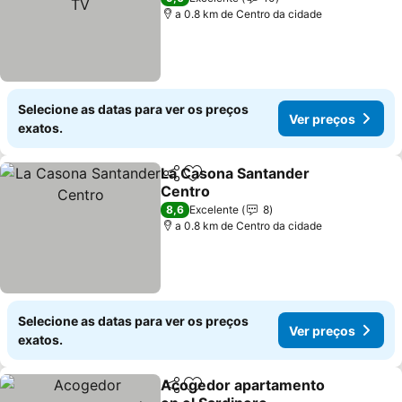
a 0.8 km de Centro da cidade
Selecione as datas para ver os preços
Ver preços
exatos.
La Casona Santander
Partilhar
Adicionar aos favoritos
Centro
Ver preços
8,6
Excelente
8
a 0.8 km de Centro da cidade
Selecione as datas para ver os preços
Ver preços
exatos.
Acogedor apartamento
Partilhar
Adicionar aos favoritos