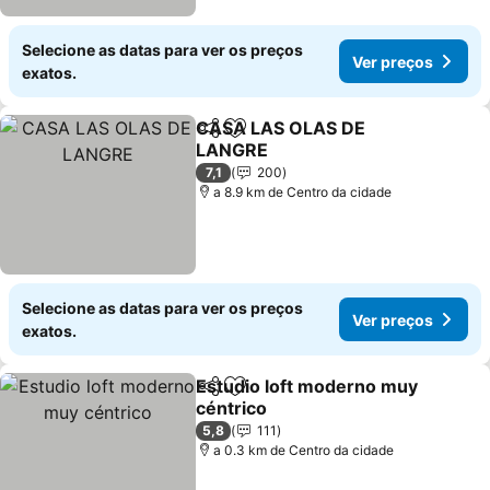
Selecione as datas para ver os preços
Ver preços
exatos.
CASA LAS OLAS DE
Partilhar
Adicionar aos favoritos
LANGRE
Ver preços
7,1
200
a 8.9 km de Centro da cidade
Selecione as datas para ver os preços
Ver preços
exatos.
Estudio loft moderno muy
Partilhar
Adicionar aos favoritos
céntrico
Ver preços
5,8
111
a 0.3 km de Centro da cidade