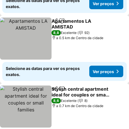
Selecione as datas para ver os preços
Ver preços
exatos.
Apartamentos LA
Partilhar
Adicionar aos favoritos
AMISTAD
Ver preços
8,8
Excelente
92
a 0.5 km de Centro da cidade
Selecione as datas para ver os preços
Ver preços
exatos.
Stylish central apartment
Partilhar
Adicionar aos favoritos
ideal for couples or small
families
Ver preços
8,6
Excelente
8
a 0.7 km de Centro da cidade