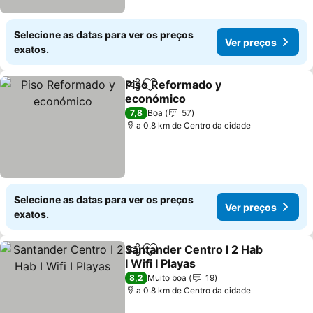
Selecione as datas para ver os preços
Ver preços
exatos.
Piso Reformado y
Partilhar
Adicionar aos favoritos
económico
Ver preços
7,8
Boa
57
a 0.8 km de Centro da cidade
Selecione as datas para ver os preços
Ver preços
exatos.
Santander Centro I 2 Hab
Partilhar
Adicionar aos favoritos
I Wifi I Playas
Ver preços
8,2
Muito boa
19
a 0.8 km de Centro da cidade