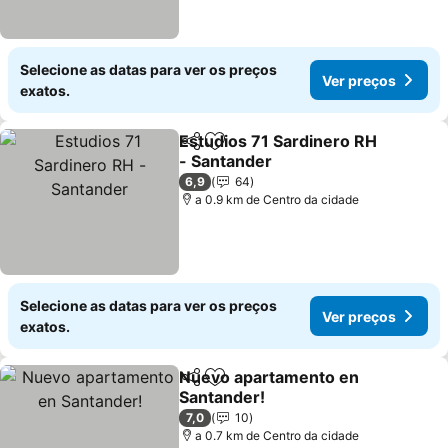
Selecione as datas para ver os preços
Ver preços
exatos.
Estudios 71 Sardinero RH
Partilhar
Adicionar aos favoritos
- Santander
Ver preços
6,9
64
a 0.9 km de Centro da cidade
Selecione as datas para ver os preços
Ver preços
exatos.
Nuevo apartamento en
Partilhar
Adicionar aos favoritos
Santander!
Ver preços
7,0
10
a 0.7 km de Centro da cidade