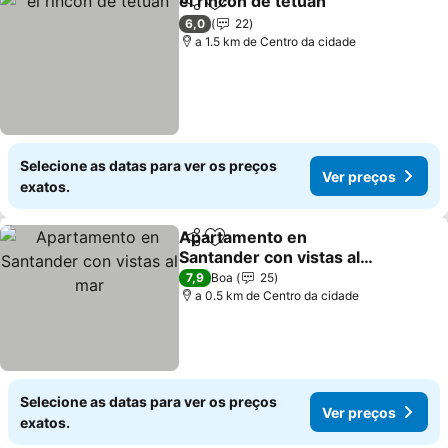
el rincon de tetuan
Partilhar
Adicionar aos favoritos
Ver pre
6,0
22
a 1.5 km de Centro da cidade
Selecione as datas para ver os preços
Ver preços
exatos.
Apartamento en
Partilhar
Adicionar aos favoritos
Santander con vistas al
mar
Ver preços
7,9
Boa
25
a 0.5 km de Centro da cidade
Selecione as datas para ver os preços
Ver preços
exatos.