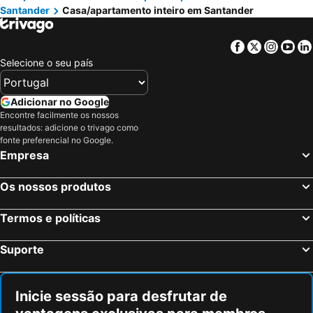
Santander
Casa/apartamento inteiro em Santander
Vacare azul mar y cielo
Estudios Blanmart
Romántico apartamento en el centro
Apartamento Valdenoja Playa Sardinero
Facebook
Twitter
Insta
Yo
Residencia Universitaria Alto de Miranda - RESISANTANDER
Raices Somo I
Selecione o seu país
Adicionar no Google
Encontre facilmente os nossos
resultados: adicione o trivago como
fonte preferencial no Google.
Empresa
Os nossos produtos
Termos e políticas
Suporte
Inicie sessão para desfrutar de