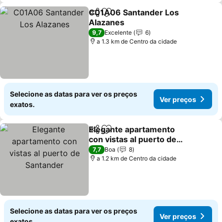
C01A06 Santander Los
Partilhar
Adicionar aos favoritos
Alazanes
Ver preços
9,7
Excelente
6
a 1.3 km de Centro da cidade
Selecione as datas para ver os preços
Ver preços
exatos.
Elegante apartamento
Partilhar
Adicionar aos favoritos
con vistas al puerto de
Santander
Ver preços
7,7
Boa
8
a 1.2 km de Centro da cidade
Selecione as datas para ver os preços
Ver preços
exatos.