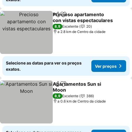
Precioso apartamento
Partilhar
Adicionar aos favoritos
con vistas espectaculares
Ver preços
8,9
Excelente
20
a 2.8 km de Centro da cidade
Selecione as datas para ver os preços
Ver preços
exatos.
Apartamentos Sun si
Partilhar
Adicionar aos favoritos
Moon
Ver preços
8,9
Excelente
386
a 0.6 km de Centro da cidade