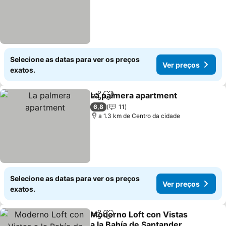
Selecione as datas para ver os preços
Ver preços
exatos.
La palmera apartment
Partilhar
Adicionar aos favoritos
Ver 
6,8
11
a 1.3 km de Centro da cidade
Selecione as datas para ver os preços
Ver preços
exatos.
Moderno Loft con Vistas
Partilhar
Adicionar aos favoritos
a la Bahía de Santander