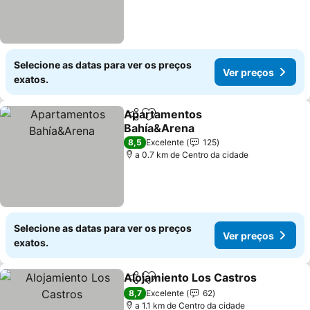
Selecione as datas para ver os preços
Ver preços
exatos.
Apartamentos
Partilhar
Adicionar aos favoritos
Bahía&Arena
Ver preços
8,5
Excelente
125
a 0.7 km de Centro da cidade
Selecione as datas para ver os preços
Ver preços
exatos.
Alojamiento Los Castros
Partilhar
Adicionar aos favoritos
V
8,7
Excelente
62
a 1.1 km de Centro da cidade