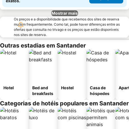
exatos.
Mostrar mais
Os preços e a disponibilidade que recebemos dos sites de reserva
mudam frequentemente. Como tal, pode haver diferenças entre as
ofertas que consulta no trivago e os preços que estão disponíveis
nos sites de reserva.
Outras estadias em Santander
Hotel
Bed and
Hostel
Casa de
Apar
breakfasts
hóspedes
Categorias de hotéis populares em Santander