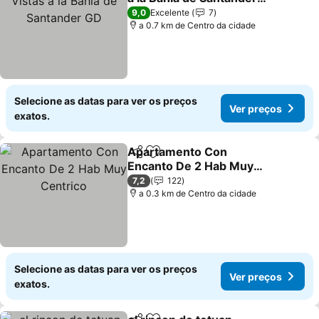
GD
Ver preços
9,0
Excelente
7
a 0.7 km de Centro da cidade
Selecione as datas para ver os preços
Ver preços
exatos.
Apartamento Con
Partilhar
Adicionar aos favoritos
Encanto De 2 Hab Muy
Centrico
Ver preços
7,2
122
a 0.3 km de Centro da cidade
Selecione as datas para ver os preços
Ver preços
exatos.