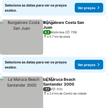
Selecione as datas para ver os preços
Ver preços
exatos.
Bungalows Costa San
Partilhar
Adicionar aos favoritos
Juan
Ver preços
8,2
Muito boa
759
a 0.7 km da praia
Selecione as datas para ver os preços
Ver preços
exatos.
La Maruca Beach
Partilhar
Adicionar aos favoritos
Santander 3000
Ver preços
7,1
512
a 2.4 km de Centro da cidade