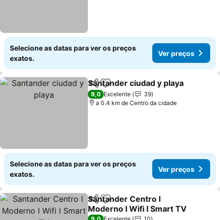
Selecione as datas para ver os preços
Ver preços
exatos.
Santander ciudad y playa
Partilhar
Adicionar aos favoritos
V
9,0
Excelente
39
a 0.4 km de Centro da cidade
Selecione as datas para ver os preços
Ver preços
exatos.
Santander Centro I
Partilhar
Adicionar aos favoritos
Moderno I Wifi I Smart TV
Ver preços
9,0
Excelente
10