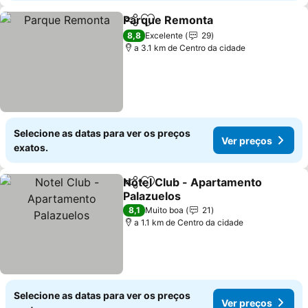
Parque Remonta
Partilhar
Adicionar aos favoritos
Ver preço
8,8
Excelente
29
a 3.1 km de Centro da cidade
Selecione as datas para ver os preços
Ver preços
exatos.
Notel Club - Apartamento
Partilhar
Adicionar aos favoritos
Palazuelos
Ver preços
8,1
Muito boa
21
a 1.1 km de Centro da cidade
Selecione as datas para ver os preços
Ver preços