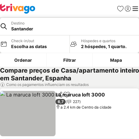
Favoritos
Iniciar
Me
Destino
Santander
Check-in/out
Hóspedes e quartos
Escolha as datas
2 hóspedes, 1 quarto.
Ordenar
Filtrar
Mapa
Compare preços de Casa/apartamento inteiro
em Santander, Espanha
Como os pagamentos influenciam os resultados
La maruca loft 3000
Partilhar
Adicionar aos favoritos
Ver p
6,7
227
a 2.4 km de Centro da cidade