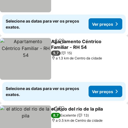
Selecione as datas para ver os preços
Ver preços
exatos.
Apartamento Céntrico
Partilhar
Adicionar aos favoritos
Familiar - RH 54
Ver preços
5,7
15
a 1.3 km de Centro da cidade
Selecione as datas para ver os preços
Ver preços
exatos.
el atico del rio de la pila
Partilhar
Adicionar aos favoritos
Ver
8,7
Excelente
13
a 0.5 km de Centro da cidade