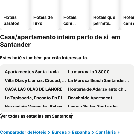
Hotéis
Hotéis de
Hotéis
Hotéis que
Hoté
baratos
luxo
com
permitem
com 
piscinas
animais
Casa/apartamento inteiro perto de si, em
Santander
Estes hotéis também poderão interessá-lo...
Apartamentos Santa Lucia
La maruca loft 3000
Villa Olas y Llamas. Ciudad, mar y naturaleza.
La Maruca Beach Santander 3000
CASA LAS OLAS DE LANGRE
Hostería de Adarzo auto check
La Tapisserie, Encanto En El Corazon De Santander
Beachside Apartment
Hospedaje Menendez Pelayo
Lemon Suites Santander
Hostal Mimosa
Casa Canalejas
Ver todas as estadias em Santander
Bungalows Costa San Juan
Habitaciones En El Sardinero-santander
Comparador de Hotéis
Europa
Espanha
Cantábria
Guest House A-Madrid
San Roman apartment with private parking