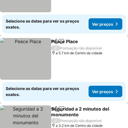
Selecione as datas para ver os preços
Ver preços
exatos.
Peace Place
Partilhar
Adicionar aos favoritos
Ver preços
/
Pontuação não disponível
a 5.7 km de Centro da cidade
Selecione as datas para ver os preços
Ver preços
exatos.
Seguridad a 2 minutos del
Partilhar
Adicionar aos favoritos
monumento
Ver preços
/
Pontuação não disponível
a 3.2 km de Centro da cidade