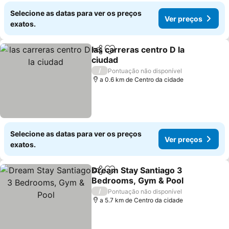
Selecione as datas para ver os preços
Ver preços
exatos.
las carreras centro D la
Partilhar
Adicionar aos favoritos
ciudad
Ver preços
/
Pontuação não disponível
a 0.6 km de Centro da cidade
Selecione as datas para ver os preços
Ver preços
exatos.
Dream Stay Santiago 3
Partilhar
Adicionar aos favoritos
Bedrooms, Gym & Pool
Ver preços
/
Pontuação não disponível
a 5.7 km de Centro da cidade