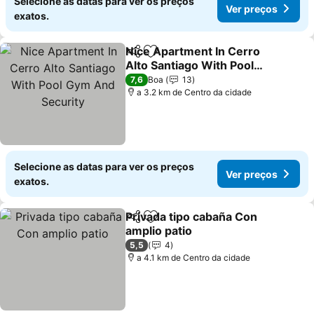
Selecione as datas para ver os preços
Ver preços
exatos.
Nice Apartment In Cerro
Partilhar
Adicionar aos favoritos
Alto Santiago With Pool
Gym And Security
Ver preços
7,6
Boa
13
a 3.2 km de Centro da cidade
Selecione as datas para ver os preços
Ver preços
exatos.
Privada tipo cabaña Con
Partilhar
Adicionar aos favoritos
amplio patio
Ver preços
5,5
4
a 4.1 km de Centro da cidade