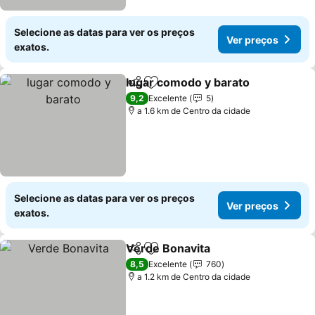
Selecione as datas para ver os preços
Ver preços
exatos.
lugar comodo y barato
Partilhar
Adicionar aos favoritos
Ver
9,2
Excelente
5
a 1.6 km de Centro da cidade
Selecione as datas para ver os preços
Ver preços
exatos.
Verde Bonavita
Partilhar
Adicionar aos favoritos
Ver preços
8,5
Excelente
760
a 1.2 km de Centro da cidade