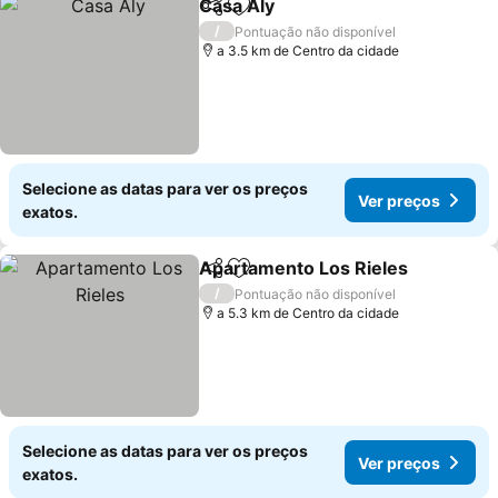
Casa Aly
Partilhar
Adicionar aos favoritos
Ver preços
/
Pontuação não disponível
a 3.5 km de Centro da cidade
Selecione as datas para ver os preços
Ver preços
exatos.
Apartamento Los Rieles
Partilhar
Adicionar aos favoritos
Ve
/
Pontuação não disponível
a 5.3 km de Centro da cidade
Selecione as datas para ver os preços
Ver preços
exatos.