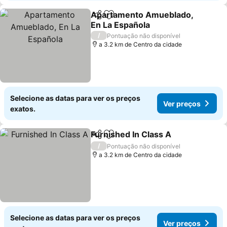
Apartamento Amueblado,
Partilhar
Adicionar aos favoritos
En La Española
Ver preços
/
Pontuação não disponível
a 3.2 km de Centro da cidade
Selecione as datas para ver os preços
Ver preços
exatos.
Furnished In Class A
Partilhar
Adicionar aos favoritos
Ver p
/
Pontuação não disponível
a 3.2 km de Centro da cidade
Selecione as datas para ver os preços
Ver preços