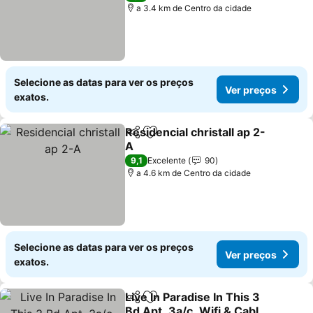
a 3.4 km de Centro da cidade
Selecione as datas para ver os preços
Ver preços
exatos.
Residencial christall ap 2-
Partilhar
Adicionar aos favoritos
A
Ver preços
9,1
Excelente
90
a 4.6 km de Centro da cidade
Selecione as datas para ver os preços
Ver preços
exatos.
Live In Paradise In This 3
Partilhar
Adicionar aos favoritos
Bd Apt, 3a/c, Wifi & Cable