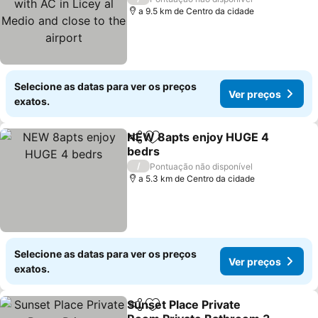
to the airport
a 9.5 km de Centro da cidade
Selecione as datas para ver os preços
Ver preços
exatos.
NEW 8apts enjoy HUGE 4
Partilhar
Adicionar aos favoritos
bedrs
Ver preços
/
Pontuação não disponível
a 5.3 km de Centro da cidade
Selecione as datas para ver os preços
Ver preços
exatos.
Sunset Place Private
Partilhar
Adicionar aos favoritos