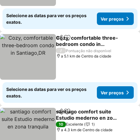
Selecione as datas para ver os preços
Ver preços
exatos.
Cozy, comfortable three-
Partilhar
Adicionar aos favoritos
bedroom condo in
Santiago,DR
Ver preços
/
Pontuação não disponível
a 5.1 km de Centro da cidade
Selecione as datas para ver os preços
Ver preços
exatos.
santiago comfort suite
Partilhar
Adicionar aos favoritos
Estudio mederno en zona
tranquila
Ver preços
10
Excelente
1
a 4.3 km de Centro da cidade