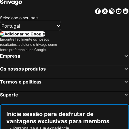
Facebook
Twitter
Insta
Yo
Selecione o seu país
Adicionar no Google
Encontre facilmente os nossos
resultados: adicione o trivago como
fonte preferencial no Google.
Empresa
Os nossos produtos
Termos e políticas
Suporte
Inicie sessão para desfrutar de
vantagens exclusivas para membros
Personalize a sua experiência