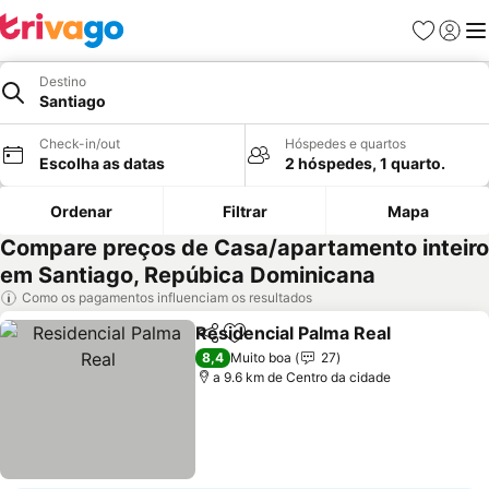
Favoritos
Iniciar
Me
Destino
Santiago
Check-in/out
Hóspedes e quartos
Escolha as datas
2 hóspedes, 1 quarto.
Ordenar
Filtrar
Mapa
Compare preços de Casa/apartamento inteiro
em Santiago, Repúbica Dominicana
Como os pagamentos influenciam os resultados
Residencial Palma Real
Partilhar
Adicionar aos favoritos
Ver
8,4
Muito boa
27
a 9.6 km de Centro da cidade