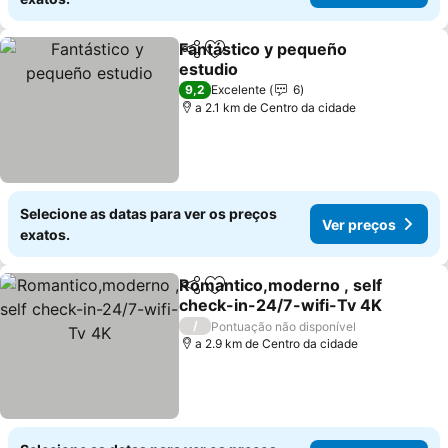
Fantástico y pequeño
Partilhar
Adicionar aos favoritos
estudio
Ver preços
9,2
Excelente
6
a 2.1 km de Centro da cidade
Selecione as datas para ver os preços
Ver preços
exatos.
Romantico,moderno , self
Partilhar
Adicionar aos favoritos
check-in-24/7-wifi-Tv 4K
Ver preços
/
Pontuação não disponível
a 2.9 km de Centro da cidade