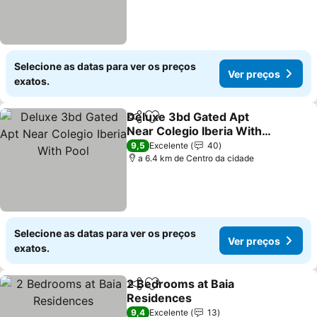
Selecione as datas para ver os preços
Ver preços
exatos.
Deluxe 3bd Gated Apt
Partilhar
Adicionar aos favoritos
Near Colegio Iberia With
Pool
Ver preços
9,5
Excelente
40
a 6.4 km de Centro da cidade
Selecione as datas para ver os preços
Ver preços
exatos.
2 Bedrooms at Baia
Partilhar
Adicionar aos favoritos
Residences
Ver preços
9,4
Excelente
13