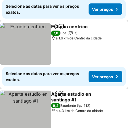
Selecione as datas para ver os preços
Ver preços
exatos.
Estudio centrico
Partilhar
Adicionar aos favoritos
Ver preço
7,8
Boa
7
a 1.6 km de Centro da cidade
Selecione as datas para ver os preços
Ver preços
exatos.
Aparta estudio en
Partilhar
Adicionar aos favoritos
santiago #1
Ver preços
9,2
Excelente
112
a 4.3 km de Centro da cidade