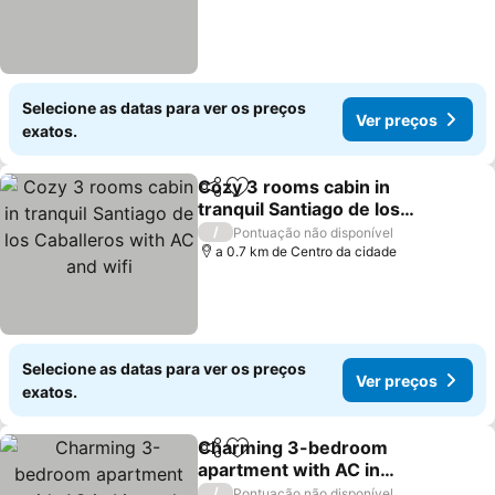
Selecione as datas para ver os preços
Ver preços
exatos.
Cozy 3 rooms cabin in
Partilhar
Adicionar aos favoritos
tranquil Santiago de los
Caballeros with AC and
Ver preços
/
Pontuação não disponível
wifi
a 0.7 km de Centro da cidade
Selecione as datas para ver os preços
Ver preços
exatos.
Charming 3-bedroom
Partilhar
Adicionar aos favoritos
apartment with AC in
Licey al Medio and close
Ver preços
/
Pontuação não disponível