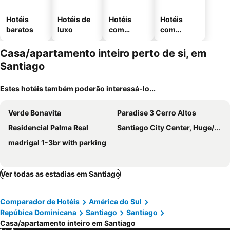
Hotéis
Hotéis de
Hotéis
Hotéis
baratos
luxo
com
com
piscinas
estaciona
mento
Casa/apartamento inteiro perto de si, em
Santiago
Estes hotéis também poderão interessá-lo...
Verde Bonavita
Paradise 3 Cerro Altos
Residencial Palma Real
Santiago City Center, Huge/nice Apt To Stay Rooftop To Enjoy The City View
madrigal 1-3br with parking
Ver todas as estadias em Santiago
Comparador de Hotéis
América do Sul
Repúbica Dominicana
Santiago
Santiago
Casa/apartamento inteiro em Santiago