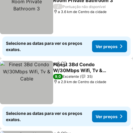
Room Private Bathroom 3
Ver preços
/
Pontuação não disponível
a 3.6 km de Centro da cidade
Selecione as datas para ver os preços
Ver preços
exatos.
Finest 3Bd Condo
Partilhar
Adicionar aos favoritos
W/30Mbps Wifi, Tv &
Cable
Ver preços
9,0
Excelente
35
a 2.9 km de Centro da cidade
Selecione as datas para ver os preços
Ver preços
exatos.