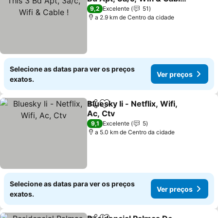
!
Ver preços
9,2
Excelente
51
a 2.9 km de Centro da cidade
Selecione as datas para ver os preços
Ver preços
exatos.
Bluesky Ii - Netflix, Wifi,
Partilhar
Adicionar aos favoritos
Ac, Ctv
Ver preços
9,1
Excelente
5
a 5.0 km de Centro da cidade
Selecione as datas para ver os preços
Ver preços
exatos.