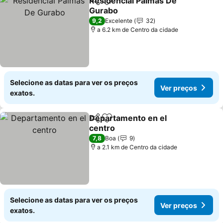
Residencial Palmas De
Partilhar
Adicionar aos favoritos
Gurabo
Ver preços
9,2
Excelente
32
a 6.2 km de Centro da cidade
Selecione as datas para ver os preços
Ver preços
exatos.
Departamento en el
Partilhar
Adicionar aos favoritos
centro
Ver preços
7,8
Boa
9
a 2.1 km de Centro da cidade
Selecione as datas para ver os preços
Ver preços
exatos.