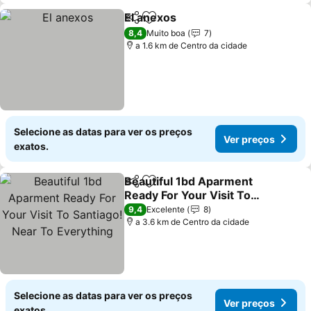
El anexos
Partilhar
Adicionar aos favoritos
Ver preços
8,4
Muito boa
7
a 1.6 km de Centro da cidade
Selecione as datas para ver os preços
Ver preços
exatos.
Beautiful 1bd Aparment
Partilhar
Adicionar aos favoritos
Ready For Your Visit To
Santiago! Near To
Ver preços
9,4
Excelente
8
Everything
a 3.6 km de Centro da cidade
Selecione as datas para ver os preços
Ver preços
exatos.