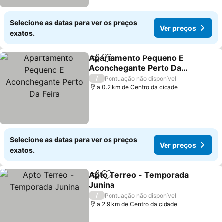
Selecione as datas para ver os preços
Ver preços
exatos.
Apartamento Pequeno E
Partilhar
Adicionar aos favoritos
Aconchegante Perto Da
Feira
/
Pontuação não disponível
a 0.2 km de Centro da cidade
Selecione as datas para ver os preços
Ver preços
exatos.
Apto Terreo - Temporada
Partilhar
Adicionar aos favoritos
Junina
/
Pontuação não disponível
a 2.9 km de Centro da cidade