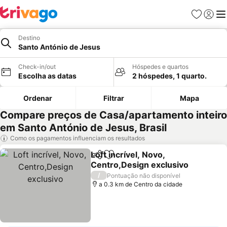
Favoritos
Iniciar
Me
Destino
Santo António de Jesus
Check-in/out
Hóspedes e quartos
Escolha as datas
2 hóspedes, 1 quarto.
Ordenar
Filtrar
Mapa
Compare preços de Casa/apartamento inteiro
em Santo António de Jesus, Brasil
Como os pagamentos influenciam os resultados
Loft incrível, Novo,
Partilhar
Adicionar aos favoritos
Centro,Design exclusivo
/
Pontuação não disponível
a 0.3 km de Centro da cidade