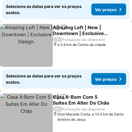
Selecione as datas para ver os preços
Ver preços
exatos.
Amazing Loft | New |
Partilhar
Adicionar aos favoritos
Downtown | Exclusive
Design.
/
Pontuação não disponível
a 0.6 km de Centro da cidade
Selecione as datas para ver os preços
Ver preços
exatos.
Casa X-Bom Com 5
Partilhar
Adicionar aos favoritos
Suítes Em Alter Do Chão
/
Pontuação não disponível
Dom Macedo Costa, a 10.4 km de Santo
António de Jesus