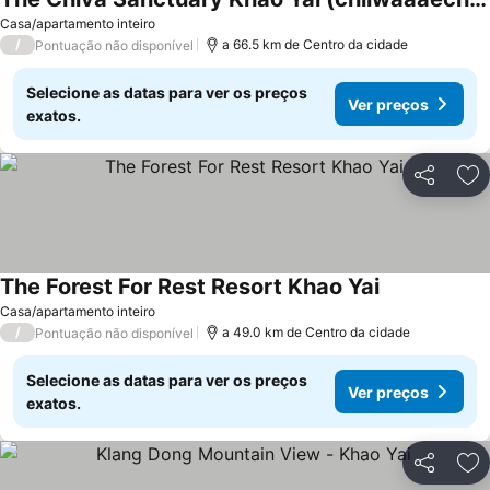
Casa/apartamento inteiro
/
a 66.5 km de Centro da cidade
Pontuação não disponível
Selecione as datas para ver os preços
Ver preços
exatos.
Partilhar
Ad
The Forest For Rest Resort Khao Yai
Casa/apartamento inteiro
/
a 49.0 km de Centro da cidade
Pontuação não disponível
Selecione as datas para ver os preços
Ver preços
exatos.
Partilhar
Ad