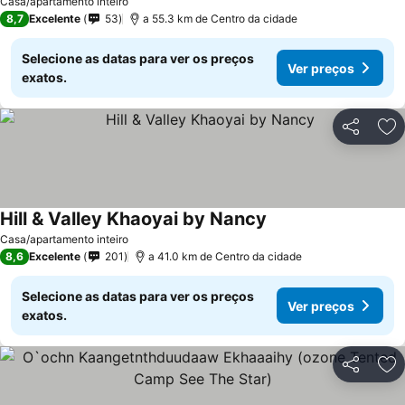
Casa/apartamento inteiro
8,7
Excelente
53
a 55.3 km de Centro da cidade
Selecione as datas para ver os preços
Ver preços
exatos.
Partilhar
Ad
Hill & Valley Khaoyai by Nancy
Casa/apartamento inteiro
8,6
Excelente
201
a 41.0 km de Centro da cidade
Selecione as datas para ver os preços
Ver preços
exatos.
Partilhar
Ad