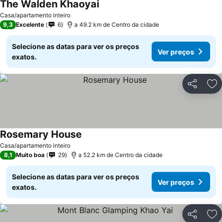
The Walden Khaoyai
Casa/apartamento inteiro
9,3
Excelente
6
a 49.2 km de Centro da cidade
Selecione as datas para ver os preços
Ver preços
exatos.
Partilhar
Ad
Rosemary House
Casa/apartamento inteiro
8,1
Muito boa
29
a 52.2 km de Centro da cidade
Selecione as datas para ver os preços
Ver preços
exatos.
Partilhar
Ad