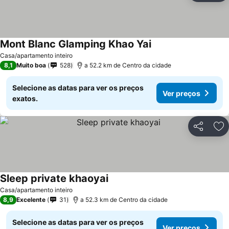
Mont Blanc Glamping Khao Yai
Casa/apartamento inteiro
8,1
Muito boa
528
a 52.2 km de Centro da cidade
Selecione as datas para ver os preços
Ver preços
exatos.
Partilhar
Ad
Sleep private khaoyai
Casa/apartamento inteiro
8,9
Excelente
31
a 52.3 km de Centro da cidade
Selecione as datas para ver os preços
Ver preços