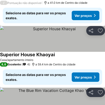
/
a 41.0 km de Centro da cidade
Pontuação não disponível
Selecione as datas para ver os preços
Ver preços
exatos.
Partilhar
Ad
Superior House Khaoyai
Casa/apartamento inteiro
8,8
Excelente
4
a 59.4 km de Centro da cidade
Selecione as datas para ver os preços
Ver preços
exatos.
Partilhar
Ad