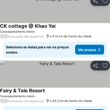
Partilhar
Ad
CK cottage @ Khao Yai
Casa/apartamento inteiro
/
a 41.0 km de Centro da cidade
Pontuação não disponível
Selecione as datas para ver os preços
Ver preços
exatos.
Partilhar
Ad
Fairy & Tale Resort
Casa/apartamento inteiro
/
a 49.3 km de Centro da cidade
Pontuação não disponível