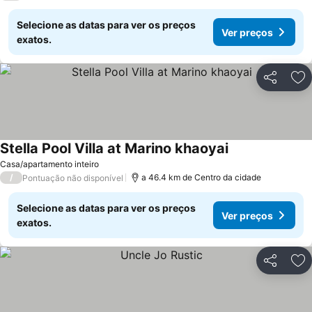
Selecione as datas para ver os preços
Ver preços
exatos.
Partilhar
Ad
Stella Pool Villa at Marino khaoyai
Casa/apartamento inteiro
/
a 46.4 km de Centro da cidade
Pontuação não disponível
Selecione as datas para ver os preços
Ver preços
exatos.
Partilhar
Ad