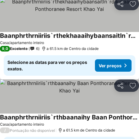
Partilhar
Ad
Baanphrthrniiriis`rthekhaaaihybaansaitln`rdik-baan Ponthoranee Resort Khao Yai
Casa/apartamento inteiro
9,0
Excelente
6
a 61.5 km de Centro da cidade
Selecione as datas para ver os preços
Ver preços
exatos.
Partilhar
Ad
Baanphrthrniiriis`rthbaanaihy Baan Ponthoranee Resort Khao Yai
Casa/apartamento inteiro
/
a 61.5 km de Centro da cidade
Pontuação não disponível