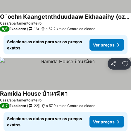
O`ochn Kaangetnthduudaaw Ekhaaaihy (ozone Tented Camp See The Star)
Casa/apartamento inteiro
8,6
Excelente
16
a 52.2 km de Centro da cidade
Selecione as datas para ver os preços
Ver preços
exatos.
Partilhar
Ad
Ramida House บ้านรมิดา
Casa/apartamento inteiro
8,7
Excelente
22
a 57.9 km de Centro da cidade
Selecione as datas para ver os preços
Ver preços
exatos.