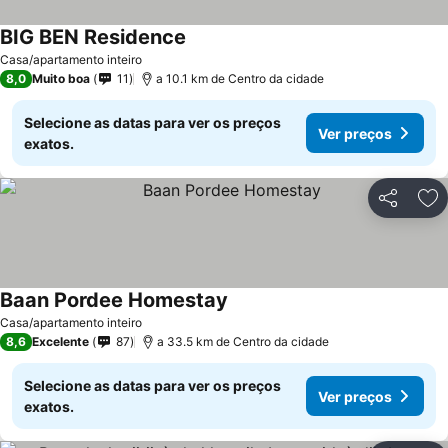
BIG BEN Residence
Casa/apartamento inteiro
8,0
Muito boa
11
a 10.1 km de Centro da cidade
Selecione as datas para ver os preços
Ver preços
exatos.
Partilhar
Ad
Baan Pordee Homestay
Casa/apartamento inteiro
8,6
Excelente
87
a 33.5 km de Centro da cidade
Selecione as datas para ver os preços
Ver preços
exatos.