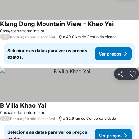
Klang Dong Mountain View - Khao Yai
Casa/apartamento inteiro
/
a 40.0 km de Centro da cidade
Pontuação não disponível
Selecione as datas para ver os preços
Ver preços
exatos.
Partilhar
Ad
B Villa Khao Yai
Casa/apartamento inteiro
/
a 32.9 km de Centro da cidade
Pontuação não disponível
Selecione as datas para ver os preços
Ver preços
exatos.