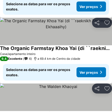
Selecione as datas para ver os preços
Ver preços
exatos.
Partilhar
Ad
The Organic Farmstay Khoa Yai (di ``raeknikh Faarmsety Ekhaaaihy)
Casa/apartamento inteiro
9,4
Excelente
6
a 69.4 km de Centro da cidade
Selecione as datas para ver os preços
Ver preços
exatos.
Partilhar
Ad