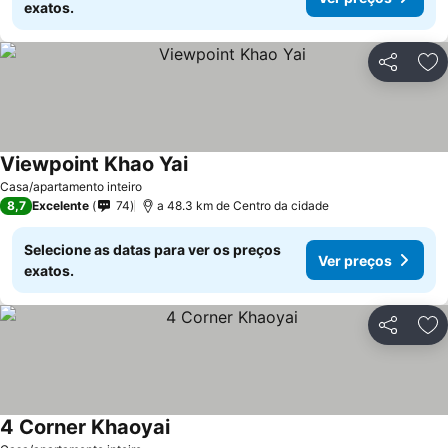
exatos.
Partilhar
Ad
Viewpoint Khao Yai
Casa/apartamento inteiro
8,7
Excelente
74
a 48.3 km de Centro da cidade
Selecione as datas para ver os preços
Ver preços
exatos.
Partilhar
Ad
4 Corner Khaoyai