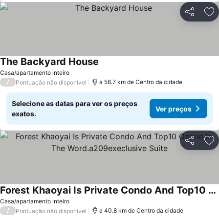
Partilhar
Ad
The Backyard House
Casa/apartamento inteiro
/
a 58.7 km de Centro da cidade
Pontuação não disponível
Selecione as datas para ver os preços
Ver preços
exatos.
Partilhar
Ad
Forest Khaoyai Is Private Condo And Top10 Ozone In The Word.a209execlusive Suite
Casa/apartamento inteiro
/
a 40.8 km de Centro da cidade
Pontuação não disponível