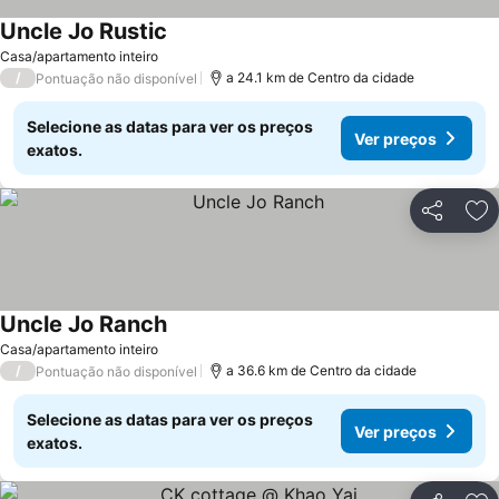
Uncle Jo Rustic
Casa/apartamento inteiro
/
a 24.1 km de Centro da cidade
Pontuação não disponível
Selecione as datas para ver os preços
Ver preços
exatos.
Partilhar
Ad
Uncle Jo Ranch
Casa/apartamento inteiro
/
a 36.6 km de Centro da cidade
Pontuação não disponível
Selecione as datas para ver os preços
Ver preços
exatos.