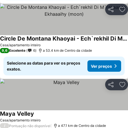
Partilhar
Ad
Circle De Montana Khaoyai - Ech`rekhil Di M`nthaanaa Ekhaaaihy (moon)
Casa/apartamento inteiro
9,6
Excelente
6
a 53.4 km de Centro da cidade
Selecione as datas para ver os preços
Ver preços
exatos.
Partilhar
Ad
Maya Velley
Casa/apartamento inteiro
/
a 47.1 km de Centro da cidade
Pontuação não disponível