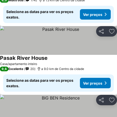
8,0
Muito boa
174
a 1.5 km de Centro da cidade
Selecione as datas para ver os preços
Ver preços
exatos.
Partilhar
Ad
Pasak River House
Casa/apartamento inteiro
9,6
Excelente
20
a 9.0 km de Centro da cidade
Selecione as datas para ver os preços
Ver preços
exatos.
Partilhar
Ad