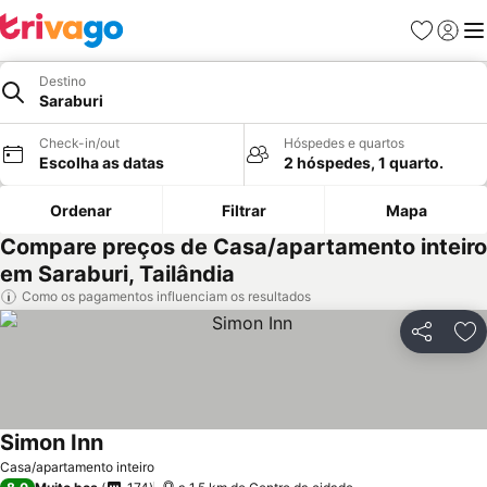
Favoritos
Iniciar
Me
Destino
Saraburi
Check-in/out
Hóspedes e quartos
Escolha as datas
2 hóspedes, 1 quarto.
Ordenar
Filtrar
Mapa
Compare preços de Casa/apartamento inteiro
em Saraburi, Tailândia
Como os pagamentos influenciam os resultados
Partilhar
Ad
Simon Inn
Casa/apartamento inteiro