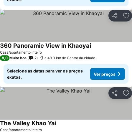
Partilhar
Ad
360 Panoramic View in Khaoyai
Casa/apartamento inteiro
8,0
Muito boa
2
a 49.3 km de Centro da cidade
Selecione as datas para ver os preços
Ver preços
exatos.
Partilhar
Ad
The Valley Khao Yai
Casa/apartamento inteiro