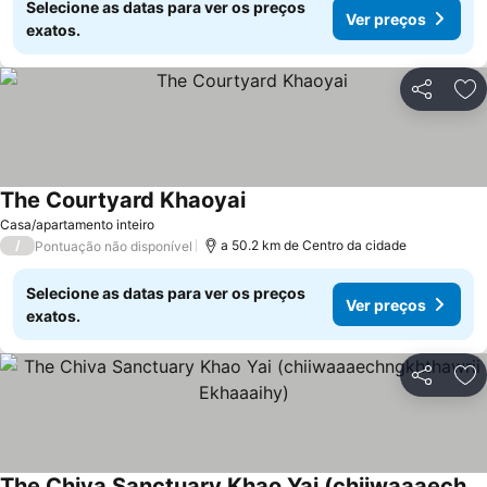
Selecione as datas para ver os preços
Ver preços
exatos.
Partilhar
Ad
The Courtyard Khaoyai
Casa/apartamento inteiro
/
a 50.2 km de Centro da cidade
Pontuação não disponível
Selecione as datas para ver os preços
Ver preços
exatos.
Partilhar
Ad
The Chiva Sanctuary Khao Yai (chiiwaaaechngkhthawrii Ekhaaaihy)