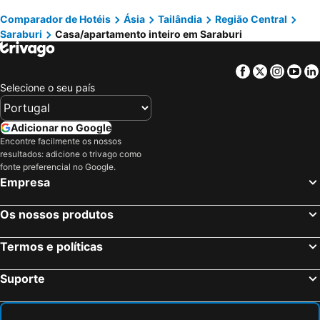
Comparador de Hotéis
Ásia
Tailândia
Região Central
Saraburi
Casa/apartamento inteiro em Saraburi
Facebook
Twitter
Insta
Yo
Selecione o seu país
Adicionar no Google
Encontre facilmente os nossos
resultados: adicione o trivago como
fonte preferencial no Google.
Empresa
Os nossos produtos
Termos e políticas
Suporte