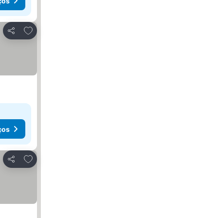
ços
Adicionar aos favoritos
Partilhar
ços
Adicionar aos favoritos
Partilhar