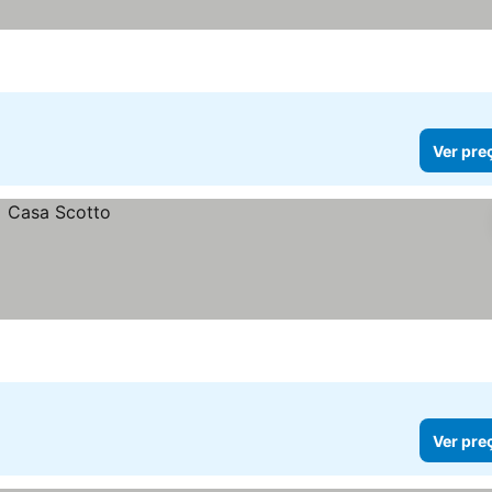
Ver pre
Ver pre