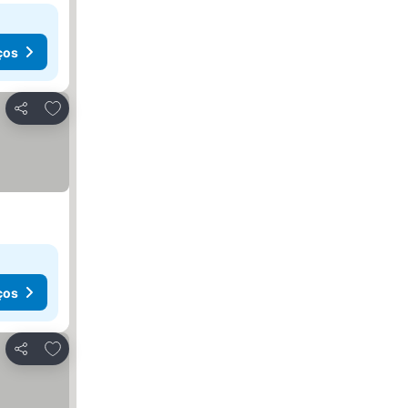
ços
Adicionar aos favoritos
Partilhar
ços
Adicionar aos favoritos
Partilhar