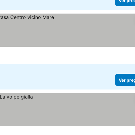
Ver pre
Ver pre