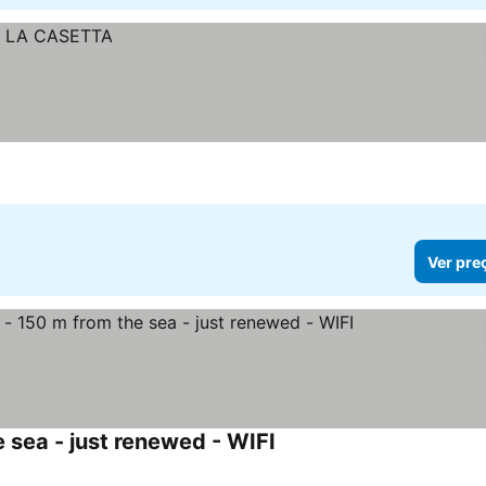
Ver pre
sea - just renewed - WIFI