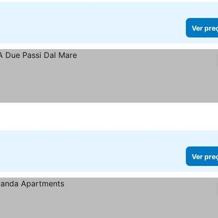
Ver pre
Ver pre