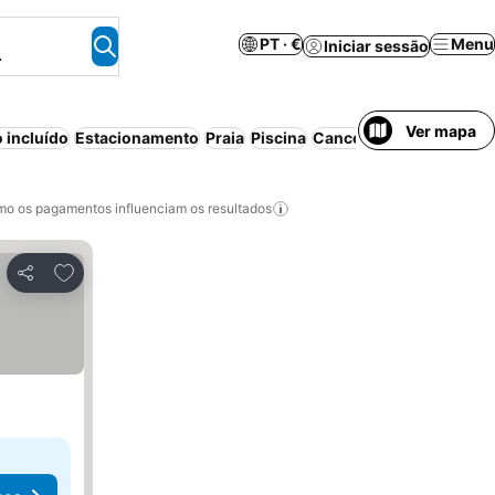
PT · €
Menu
Iniciar sessão
.
Ver mapa
 incluído
Estacionamento
Praia
Piscina
Cancelamento gratuito
o os pagamentos influenciam os resultados
Adicionar aos favoritos
Partilhar