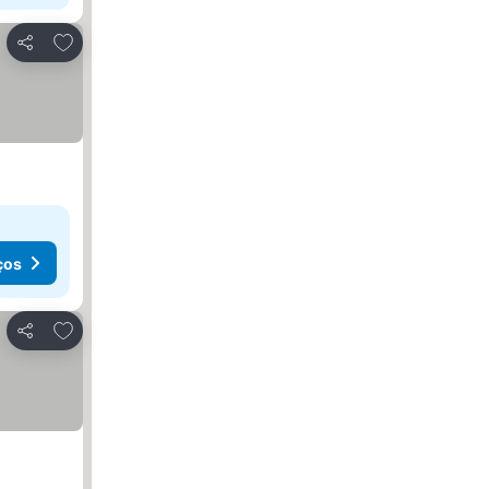
Adicionar aos favoritos
Partilhar
ços
Adicionar aos favoritos
Partilhar