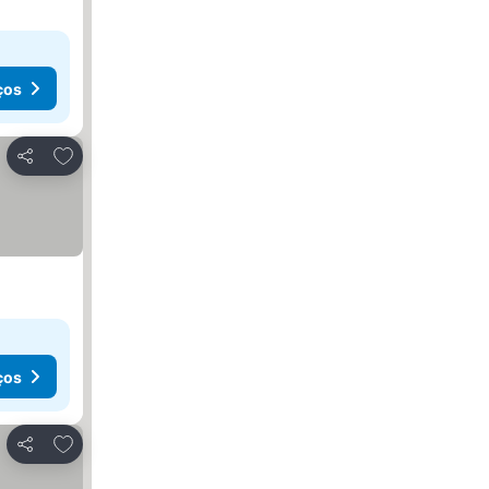
ços
Adicionar aos favoritos
Partilhar
ços
Adicionar aos favoritos
Partilhar