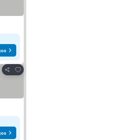
ços
Adicionar aos favoritos
Partilhar
ços