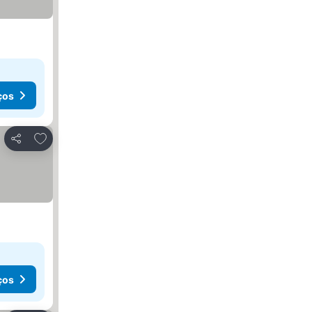
ços
Adicionar aos favoritos
Partilhar
ços