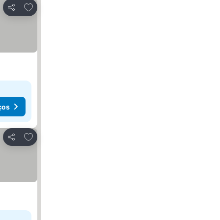
Adicionar aos favoritos
Partilhar
ços
Adicionar aos favoritos
Partilhar