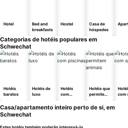
Hotel
Bed and
Hostel
Casa de
Apar
breakfasts
hóspedes
Categorias de hotéis populares em
Schwechat
Hotéis
Hotéis de
Hotéis
Hotéis que
Hoté
baratos
luxo
com
permitem
com 
piscinas
animais
Casa/apartamento inteiro perto de si, em
Schwechat
Estes hotéis também poderão interessá-lo...