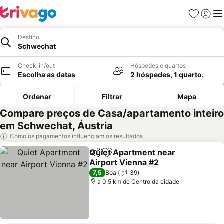
Favoritos
Iniciar
Me
Destino
Schwechat
Check-in/out
Hóspedes e quartos
Escolha as datas
2 hóspedes, 1 quarto.
Ordenar
Filtrar
Mapa
Compare preços de Casa/apartamento inteiro
em Schwechat, Áustria
Como os pagamentos influenciam os resultados
Quiet Apartment near
Partilhar
Adicionar aos favoritos
Airport Vienna #2
7,5
Boa
39
a 0.5 km de Centro da cidade