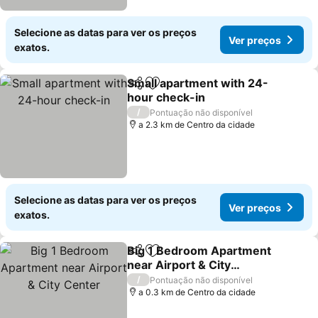
Selecione as datas para ver os preços
Ver preços
exatos.
Small apartment with 24-
Partilhar
Adicionar aos favoritos
hour check-in
/
Pontuação não disponível
a 2.3 km de Centro da cidade
Selecione as datas para ver os preços
Ver preços
exatos.
Big 1 Bedroom Apartment
Partilhar
Adicionar aos favoritos
near Airport & City
Center
/
Pontuação não disponível
a 0.3 km de Centro da cidade