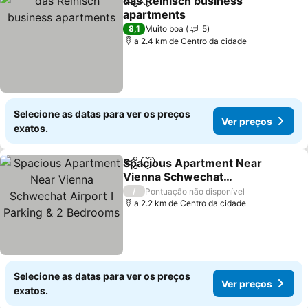
das Reinisch business
Partilhar
Adicionar aos favoritos
apartments
8,1
Muito boa
5
a 2.4 km de Centro da cidade
Selecione as datas para ver os preços
Ver preços
exatos.
Spacious Apartment Near
Partilhar
Adicionar aos favoritos
Vienna Schwechat
Airport I Parking & 2
/
Pontuação não disponível
Bedrooms
a 2.2 km de Centro da cidade
Selecione as datas para ver os preços
Ver preços
exatos.