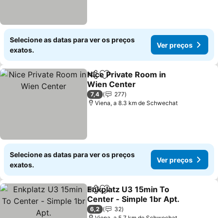
Selecione as datas para ver os preços
Ver preços
exatos.
Nice Private Room in
Partilhar
Adicionar aos favoritos
Wien Center
7,4
277
Viena, a 8.3 km de Schwechat
Selecione as datas para ver os preços
Ver preços
exatos.
Enkplatz U3 15min To
Partilhar
Adicionar aos favoritos
Center - Simple 1br Apt.
6,2
32
Viena, a 5.7 km de Schwechat