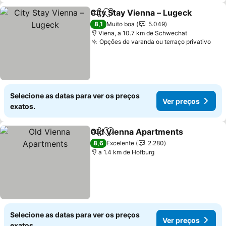
City Stay Vienna – Lugeck
Partilhar
Adicionar aos favoritos
8,1
Muito boa
5.049
Viena, a 10.7 km de Schwechat
Opções de varanda ou terraço privativo
Selecione as datas para ver os preços
Ver preços
exatos.
Old Vienna Apartments
Partilhar
Adicionar aos favoritos
8,6
Excelente
2.280
a 1.4 km de Hofburg
Selecione as datas para ver os preços
Ver preços
exatos.