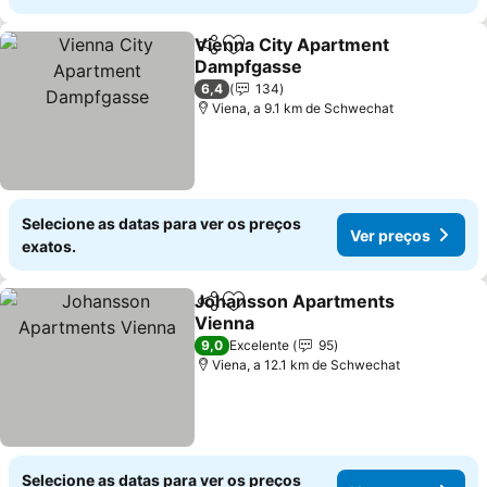
Vienna City Apartment
Partilhar
Adicionar aos favoritos
Dampfgasse
6,4
134
Viena, a 9.1 km de Schwechat
Selecione as datas para ver os preços
Ver preços
exatos.
Johansson Apartments
Partilhar
Adicionar aos favoritos
Vienna
9,0
Excelente
95
Viena, a 12.1 km de Schwechat
Selecione as datas para ver os preços