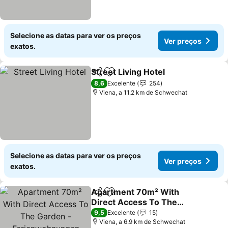
Selecione as datas para ver os preços
Ver preços
exatos.
Street Living Hotel
Partilhar
Adicionar aos favoritos
8,6
Excelente
254
Viena, a 11.2 km de Schwechat
Selecione as datas para ver os preços
Ver preços
exatos.
Apartment 70m² With
Partilhar
Adicionar aos favoritos
Direct Access To The
Garden -
9,5
Excelente
15
Ferienwohnungen
Viena, a 6.9 km de Schwechat