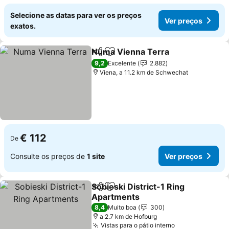
Selecione as datas para ver os preços
Ver preços
exatos.
Numa Vienna Terra
Partilhar
Adicionar aos favoritos
9,2
Excelente
2.882
Viena, a 11.2 km de Schwechat
€ 112
De
Consulte os preços de
1 site
Ver preços
Sobieski District-1 Ring
Partilhar
Adicionar aos favoritos
Apartments
8,4
Muito boa
300
a 2.7 km de Hofburg
Vistas para o pátio interno