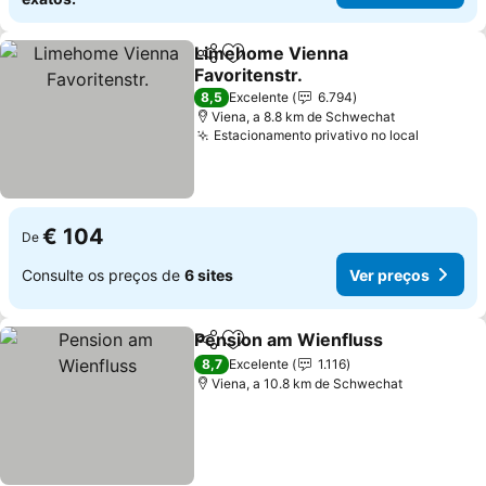
Limehome Vienna
Partilhar
Adicionar aos favoritos
Favoritenstr.
8,5
Excelente
6.794
Viena, a 8.8 km de Schwechat
Estacionamento privativo no local
€ 104
De
Consulte os preços de
6 sites
Ver preços
Pension am Wienfluss
Partilhar
Adicionar aos favoritos
8,7
Excelente
1.116
Viena, a 10.8 km de Schwechat