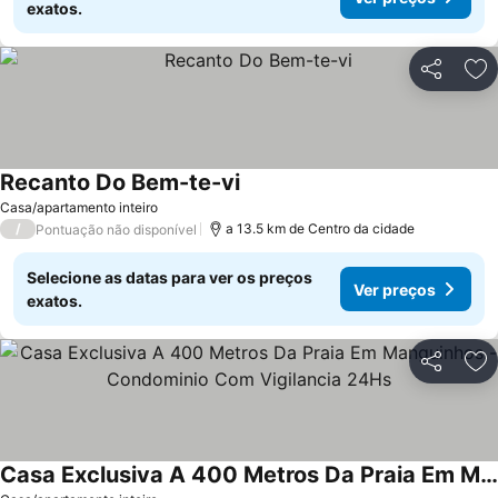
exatos.
Partilhar
Ad
Recanto Do Bem-te-vi
Casa/apartamento inteiro
/
a 13.5 km de Centro da cidade
Pontuação não disponível
Selecione as datas para ver os preços
Ver preços
exatos.
Partilhar
Ad
Casa Exclusiva A 400 Metros Da Praia Em Manguinhos - Condominio Com Vigilancia 24Hs