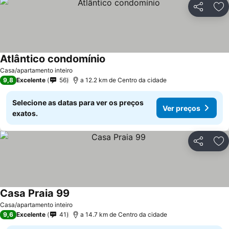
Partilhar
Ad
Atlântico condomínio
Casa/apartamento inteiro
9,8
Excelente
56
a 12.2 km de Centro da cidade
Selecione as datas para ver os preços
Ver preços
exatos.
Partilhar
Ad
Casa Praia 99
Casa/apartamento inteiro
9,6
Excelente
41
a 14.7 km de Centro da cidade