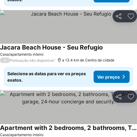
Partilhar
Ad
Jacara Beach House - Seu Refugio
Casa/apartamento inteiro
/
a 13.4 km de Centro da cidade
Pontuação não disponível
Selecione as datas para ver os preços
Ver preços
exatos.
Partilhar
Ad
Apartment with 2 bedrooms, 2 bathrooms, TV, Wi-Fi, garage, 24-hour concierge and security.
Casa/apartamento inteiro