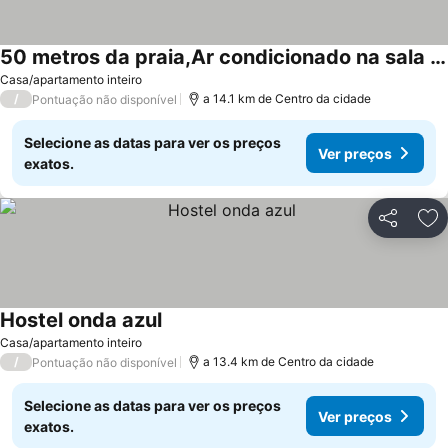
50 metros da praia,Ar condicionado na sala de estar e suíte, Área Gourmet
Casa/apartamento inteiro
/
a 14.1 km de Centro da cidade
Pontuação não disponível
Selecione as datas para ver os preços
Ver preços
exatos.
Partilhar
Ad
Hostel onda azul
Casa/apartamento inteiro
/
a 13.4 km de Centro da cidade
Pontuação não disponível
Selecione as datas para ver os preços
Ver preços
exatos.