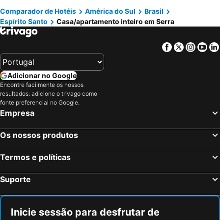
Comparador de Hotéis
América do Sul
Brasil
Espírito Santo
Casa/apartamento inteiro em Serra
Facebook
Twitter
Insta
Yo
Adicionar no Google
Encontre facilmente os nossos
resultados: adicione o trivago como
fonte preferencial no Google.
Empresa
Os nossos produtos
Termos e políticas
Suporte
Inicie sessão para desfrutar de