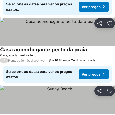
Selecione as datas para ver os preços
Ver preços
exatos.
Partilhar
Ad
Casa aconchegante perto da praia
Casa/apartamento inteiro
/
a 16.8 km de Centro da cidade
Pontuação não disponível
Selecione as datas para ver os preços
Ver preços
exatos.
Partilhar
Ad