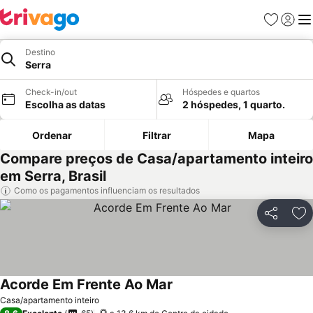
Favoritos
Iniciar
Me
Destino
Serra
Check-in/out
Hóspedes e quartos
Escolha as datas
2 hóspedes, 1 quarto.
Ordenar
Filtrar
Mapa
Compare preços de Casa/apartamento inteiro
em Serra, Brasil
Como os pagamentos influenciam os resultados
Partilhar
Ad
Acorde Em Frente Ao Mar
Casa/apartamento inteiro