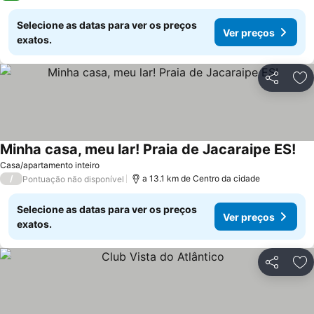
Selecione as datas para ver os preços
Ver preços
exatos.
Partilhar
Ad
Minha casa, meu lar! Praia de Jacaraipe ES!
Casa/apartamento inteiro
/
a 13.1 km de Centro da cidade
Pontuação não disponível
Selecione as datas para ver os preços
Ver preços
exatos.
Partilhar
Ad