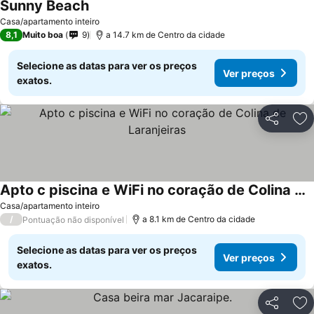
Sunny Beach
Casa/apartamento inteiro
8,1
Muito boa
9
a 14.7 km de Centro da cidade
Selecione as datas para ver os preços
Ver preços
exatos.
Partilhar
Ad
Apto c piscina e WiFi no coração de Colina de Laranjeiras
Casa/apartamento inteiro
/
a 8.1 km de Centro da cidade
Pontuação não disponível
Selecione as datas para ver os preços
Ver preços
exatos.
Partilhar
Ad