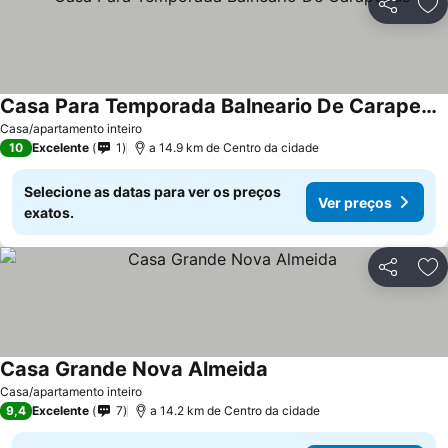
Partilhar
Ad
Casa Para Temporada Balneario De Carapebus
Casa/apartamento inteiro
10
Excelente
1
a 14.9 km de Centro da cidade
Selecione as datas para ver os preços
Ver preços
exatos.
Partilhar
Ad
Casa Grande Nova Almeida
Casa/apartamento inteiro
9,4
Excelente
7
a 14.2 km de Centro da cidade