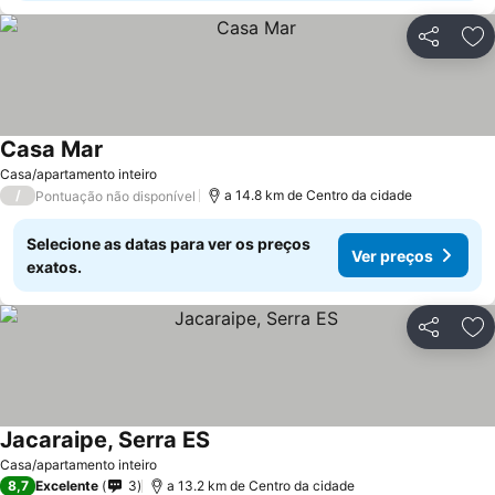
Partilhar
Ad
Casa Mar
Casa/apartamento inteiro
/
a 14.8 km de Centro da cidade
Pontuação não disponível
Selecione as datas para ver os preços
Ver preços
exatos.
Partilhar
Ad
Jacaraipe, Serra ES
Casa/apartamento inteiro
8,7
Excelente
3
a 13.2 km de Centro da cidade