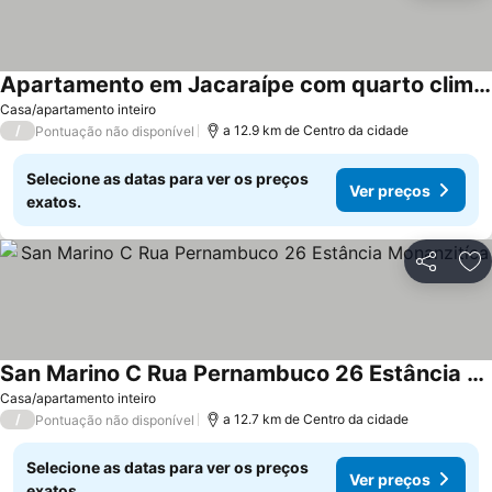
Apartamento em Jacaraípe com quarto climatizado
Casa/apartamento inteiro
/
a 12.9 km de Centro da cidade
Pontuação não disponível
Selecione as datas para ver os preços
Ver preços
exatos.
Partilhar
Ad
San Marino C Rua Pernambuco 26 Estância Monanzitíca
Casa/apartamento inteiro
/
a 12.7 km de Centro da cidade
Pontuação não disponível
Selecione as datas para ver os preços
Ver preços
exatos.