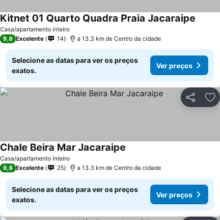
Kitnet 01 Quarto Quadra Praia Jacaraipe
Casa/apartamento inteiro
9,6
Excelente
14
a 13.3 km de Centro da cidade
Selecione as datas para ver os preços
Ver preços
exatos.
Partilhar
Ad
Chale Beira Mar Jacaraipe
Casa/apartamento inteiro
9,8
Excelente
25
a 13.3 km de Centro da cidade
Selecione as datas para ver os preços
Ver preços
exatos.