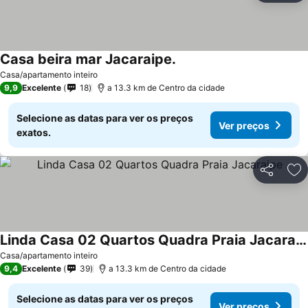
Casa beira mar Jacaraipe.
Casa/apartamento inteiro
9,9
Excelente
18
a 13.3 km de Centro da cidade
Selecione as datas para ver os preços
Ver preços
exatos.
Partilhar
Ad
Linda Casa 02 Quartos Quadra Praia Jacaraipe
Casa/apartamento inteiro
9,4
Excelente
39
a 13.3 km de Centro da cidade
Selecione as datas para ver os preços
Ver preços