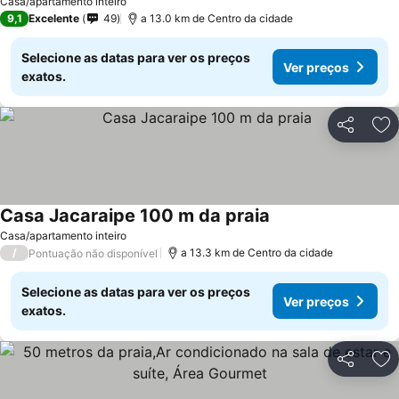
Casa/apartamento inteiro
9,1
Excelente
49
a 13.0 km de Centro da cidade
Selecione as datas para ver os preços
Ver preços
exatos.
Partilhar
Ad
Casa Jacaraipe 100 m da praia
Casa/apartamento inteiro
/
a 13.3 km de Centro da cidade
Pontuação não disponível
Selecione as datas para ver os preços
Ver preços
exatos.
Partilhar
Ad