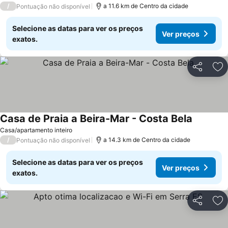
/
a 11.6 km de Centro da cidade
Pontuação não disponível
Selecione as datas para ver os preços
Ver preços
exatos.
Partilhar
Ad
Casa de Praia a Beira-Mar - Costa Bela
Casa/apartamento inteiro
/
a 14.3 km de Centro da cidade
Pontuação não disponível
Selecione as datas para ver os preços
Ver preços
exatos.
Partilhar
Ad