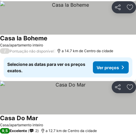
Partilhar
Ad
Casa la Boheme
Casa/apartamento inteiro
/
a 14.7 km de Centro da cidade
Pontuação não disponível
Selecione as datas para ver os preços
Ver preços
exatos.
Partilhar
Ad
Casa Do Mar
Casa/apartamento inteiro
9,5
Excelente
2
a 12.7 km de Centro da cidade