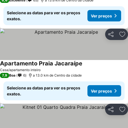
8,6
Excelente
65
a 13.6 km de Centro da cidade
Selecione as datas para ver os preços
Ver preços
exatos.
Partilhar
Ad
Apartamento Praia Jacaraípe
Casa/apartamento inteiro
7,9
Boa
6
a 13.0 km de Centro da cidade
Selecione as datas para ver os preços
Ver preços
exatos.
Partilhar
Ad