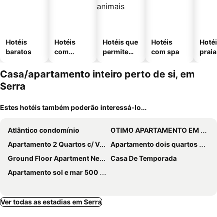
Hotéis
Hotéis
Hotéis que
Hotéis
Hotéi
baratos
com
permitem
com spa
praia
piscinas
animais
Casa/apartamento inteiro perto de si, em
Serra
Estes hotéis também poderão interessá-lo...
Atlântico condomínio
OTIMO APARTAMENTO EM JACARAIPE ES !
Apartamento 2 Quartos c/ Vaga de Estacionamento
Apartamento dois quartos perto da praia em Jardim Camburi
Ground Floor Apartment Next To Reis Magos River
Casa De Temporada
Apartamento sol e mar 500 metros da praia
Ver todas as estadias em Serra