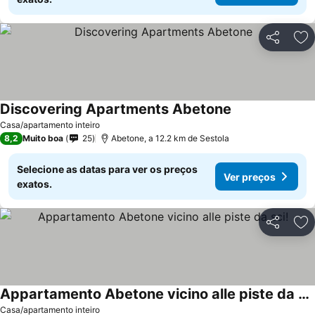
Partilhar
Ad
Discovering Apartments Abetone
Casa/apartamento inteiro
8,2
Muito boa
25
Abetone, a 12.2 km de Sestola
Selecione as datas para ver os preços
Ver preços
exatos.
Partilhar
Ad
Appartamento Abetone vicino alle piste da sci!
Casa/apartamento inteiro