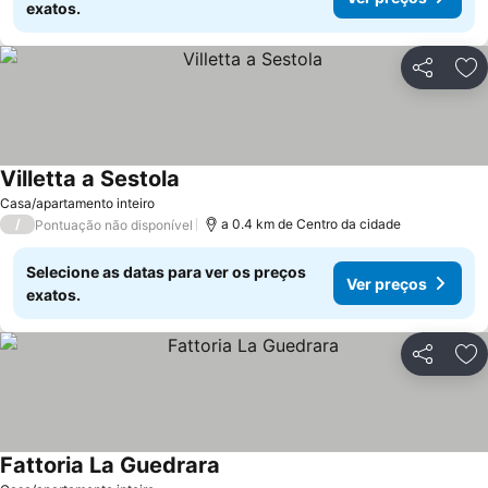
exatos.
Partilhar
Ad
Villetta a Sestola
Casa/apartamento inteiro
/
a 0.4 km de Centro da cidade
Pontuação não disponível
Selecione as datas para ver os preços
Ver preços
exatos.
Partilhar
Ad
Fattoria La Guedrara