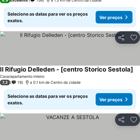
8,9
Excelente
156
a 1.3 km de Centro da cidade
Selecione as datas para ver os preços
Ver preços
exatos.
Partilhar
Ad
Il Rifugio Delleden - [centro Storico Sestola]
Casa/apartamento inteiro
7,2
19
a 0.1 km de Centro da cidade
Selecione as datas para ver os preços
Ver preços
exatos.
Partilhar
Ad