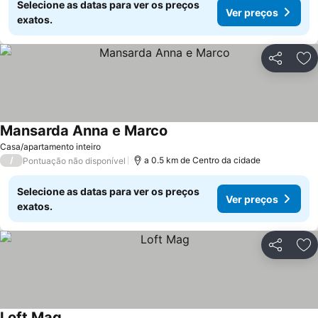
Selecione as datas para ver os preços
Ver preços
exatos.
Partilhar
Ad
Mansarda Anna e Marco
Casa/apartamento inteiro
/
a 0.5 km de Centro da cidade
Pontuação não disponível
Selecione as datas para ver os preços
Ver preços
exatos.
Partilhar
Ad
Loft Mag