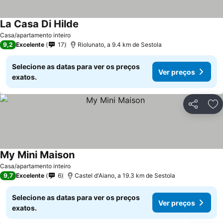
La Casa Di Hilde
Casa/apartamento inteiro
9,2
Excelente
17
Riolunato, a 9.4 km de Sestola
Selecione as datas para ver os preços
Ver preços
exatos.
Partilhar
Ad
My Mini Maison
Casa/apartamento inteiro
9,7
Excelente
6
Castel d'Aiano, a 19.3 km de Sestola
Selecione as datas para ver os preços
Ver preços
exatos.