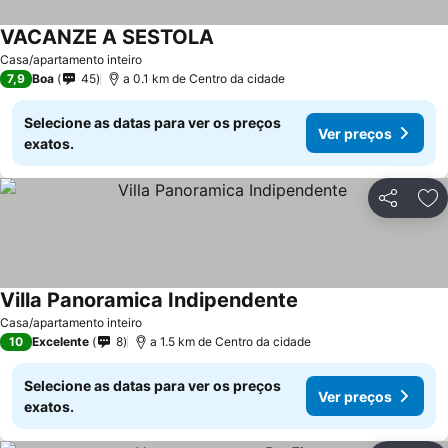
VACANZE A SESTOLA
Casa/apartamento inteiro
7,9
Boa
45
a 0.1 km de Centro da cidade
Selecione as datas para ver os preços
Ver preços
exatos.
Partilhar
Ad
Villa Panoramica Indipendente
Casa/apartamento inteiro
10
Excelente
8
a 1.5 km de Centro da cidade
Selecione as datas para ver os preços
Ver preços
exatos.