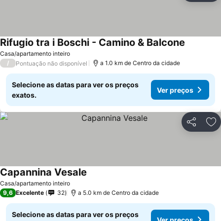
Rifugio tra i Boschi - Camino & Balcone
Casa/apartamento inteiro
/
a 1.0 km de Centro da cidade
Pontuação não disponível
Selecione as datas para ver os preços
Ver preços
exatos.
Partilhar
Ad
Capannina Vesale
Casa/apartamento inteiro
9,6
Excelente
32
a 5.0 km de Centro da cidade
Selecione as datas para ver os preços
Ver preços