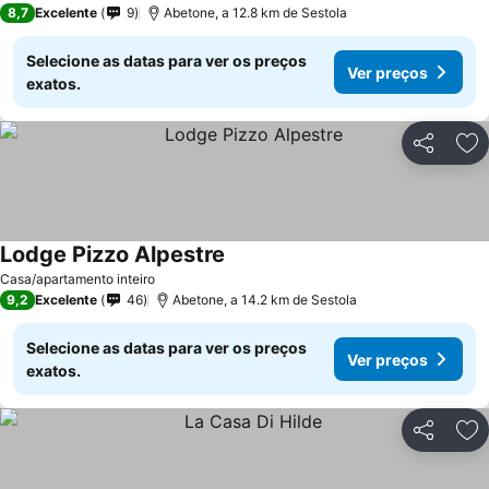
8,7
Excelente
9
Abetone, a 12.8 km de Sestola
Selecione as datas para ver os preços
Ver preços
exatos.
Partilhar
Ad
Lodge Pizzo Alpestre
Casa/apartamento inteiro
9,2
Excelente
46
Abetone, a 14.2 km de Sestola
Selecione as datas para ver os preços
Ver preços
exatos.
Partilhar
Ad