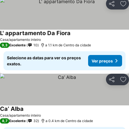
Partilhar
Ad
L' appartamento Da Fiora
Casa/apartamento inteiro
9,3
Excelente
10
a 1.1 km de Centro da cidade
Selecione as datas para ver os preços
Ver preços
exatos.
Partilhar
Ad
Ca’ Alba
Casa/apartamento inteiro
8,7
Excelente
32
a 0.4 km de Centro da cidade