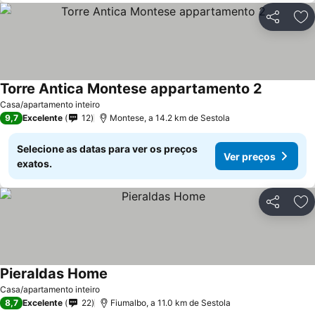
Partilhar
Ad
Torre Antica Montese appartamento 2
Casa/apartamento inteiro
9,7
Excelente
12
Montese, a 14.2 km de Sestola
Selecione as datas para ver os preços
Ver preços
exatos.
Partilhar
Ad
Pieraldas Home
Casa/apartamento inteiro
8,7
Excelente
22
Fiumalbo, a 11.0 km de Sestola