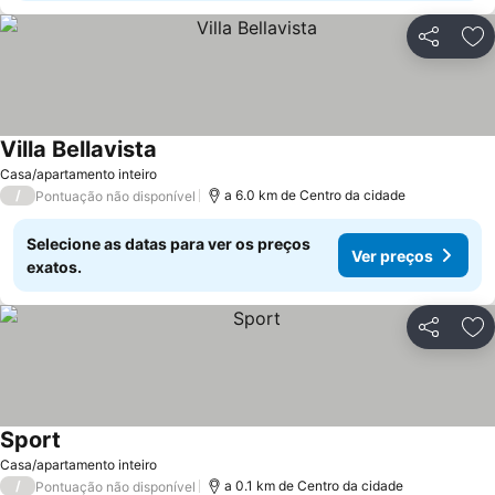
Partilhar
Ad
Villa Bellavista
Casa/apartamento inteiro
/
a 6.0 km de Centro da cidade
Pontuação não disponível
Selecione as datas para ver os preços
Ver preços
exatos.
Partilhar
Ad
Sport
Casa/apartamento inteiro
/
a 0.1 km de Centro da cidade
Pontuação não disponível