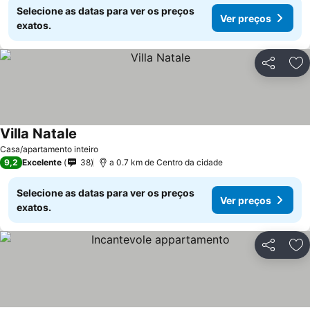
Selecione as datas para ver os preços
Ver preços
exatos.
Partilhar
Ad
Villa Natale
Casa/apartamento inteiro
9,2
Excelente
38
a 0.7 km de Centro da cidade
Selecione as datas para ver os preços
Ver preços
exatos.
Partilhar
Ad