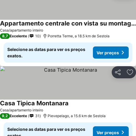
Appartamento centrale con vista su montagna
Casa/apartamento inteiro
8,7
Excelente
10
Porretta Terme, a 18.5 km de Sestola
Selecione as datas para ver os preços
Ver preços
exatos.
Partilhar
Ad
Casa Tipica Montanara
Casa/apartamento inteiro
9,2
Excelente
31
Pievepelago, a 15.6 km de Sestola
Selecione as datas para ver os preços
Ver preços
exatos.