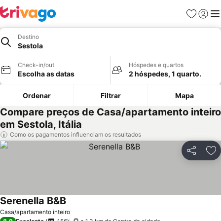
Favoritos
Iniciar
Me
Destino
Sestola
Check-in/out
Hóspedes e quartos
Escolha as datas
2 hóspedes, 1 quarto.
Ordenar
Filtrar
Mapa
Compare preços de Casa/apartamento inteiro
em Sestola, Itália
Como os pagamentos influenciam os resultados
Partilhar
Ad
Serenella B&B
Casa/apartamento inteiro