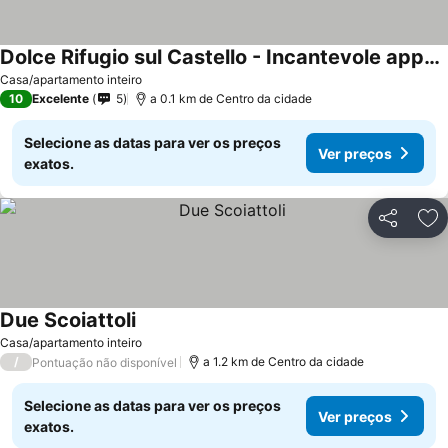
Dolce Rifugio sul Castello - Incantevole appartamento a due passi dal centro con Garage
Casa/apartamento inteiro
10
Excelente
5
a 0.1 km de Centro da cidade
Selecione as datas para ver os preços
Ver preços
exatos.
Partilhar
Ad
Due Scoiattoli
Casa/apartamento inteiro
/
a 1.2 km de Centro da cidade
Pontuação não disponível
Selecione as datas para ver os preços
Ver preços
exatos.