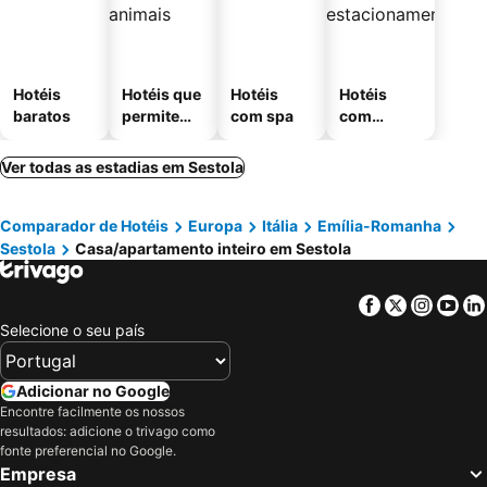
Hotéis
Hotéis que
Hotéis
Hotéis
baratos
permitem
com spa
com
animais
estaciona
mento
Ver todas as estadias em Sestola
Comparador de Hotéis
Europa
Itália
Emília-Romanha
Sestola
Casa/apartamento inteiro em Sestola
Facebook
Twitter
Insta
Yo
Selecione o seu país
Adicionar no Google
Encontre facilmente os nossos
resultados: adicione o trivago como
fonte preferencial no Google.
Empresa