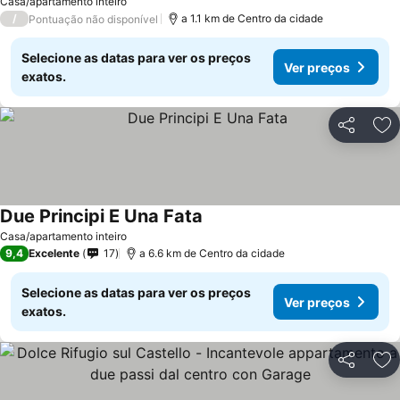
Casa/apartamento inteiro
/
a 1.1 km de Centro da cidade
Pontuação não disponível
Selecione as datas para ver os preços
Ver preços
exatos.
Partilhar
Ad
Due Principi E Una Fata
Casa/apartamento inteiro
9,4
Excelente
17
a 6.6 km de Centro da cidade
Selecione as datas para ver os preços
Ver preços
exatos.
Partilhar
Ad