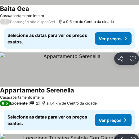
Baita Gea
Casa/apartamento inteiro
/
a 0.6 km de Centro da cidade
Pontuação não disponível
Selecione as datas para ver os preços
Ver preços
exatos.
Partilhar
Ad
Appartamento Serenella
Casa/apartamento inteiro
8,5
Excelente
2
a 1.4 km de Centro da cidade
Selecione as datas para ver os preços
Ver preços
exatos.