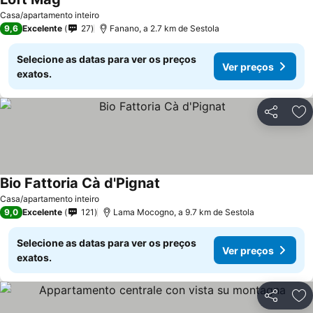
Casa/apartamento inteiro
9,6
Excelente
27
Fanano, a 2.7 km de Sestola
Selecione as datas para ver os preços
Ver preços
exatos.
Partilhar
Ad
Bio Fattoria Cà d'Pignat
Casa/apartamento inteiro
9,0
Excelente
121
Lama Mocogno, a 9.7 km de Sestola
Selecione as datas para ver os preços
Ver preços
exatos.
Partilhar
Ad