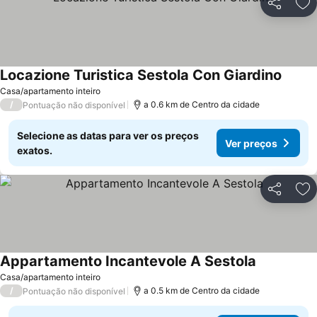
Partilhar
Ad
Locazione Turistica Sestola Con Giardino
Casa/apartamento inteiro
/
a 0.6 km de Centro da cidade
Pontuação não disponível
Selecione as datas para ver os preços
Ver preços
exatos.
Partilhar
Ad
Appartamento Incantevole A Sestola
Casa/apartamento inteiro
/
a 0.5 km de Centro da cidade
Pontuação não disponível