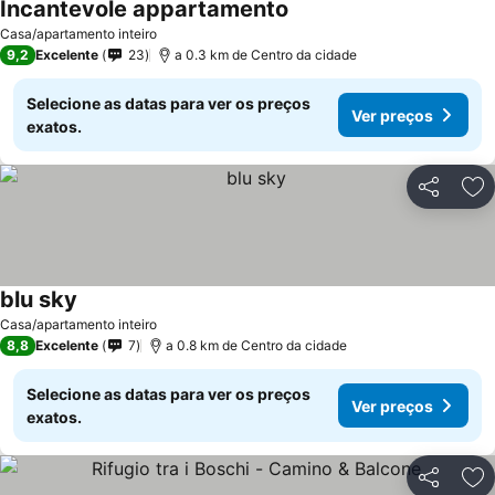
Incantevole appartamento
Casa/apartamento inteiro
9,2
Excelente
23
a 0.3 km de Centro da cidade
Selecione as datas para ver os preços
Ver preços
exatos.
Partilhar
Ad
blu sky
Casa/apartamento inteiro
8,8
Excelente
7
a 0.8 km de Centro da cidade
Selecione as datas para ver os preços
Ver preços
exatos.
Partilhar
Ad