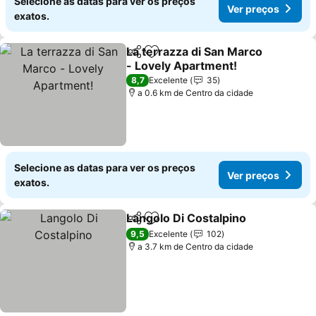
Selecione as datas para ver os preços
Ver preços
exatos.
La terrazza di San Marco
Partilhar
Adicionar aos favoritos
- Lovely Apartment!
8,7
Excelente
35
a 0.6 km de Centro da cidade
Selecione as datas para ver os preços
Ver preços
exatos.
Langolo Di Costalpino
Partilhar
Adicionar aos favoritos
9,5
Excelente
102
a 3.7 km de Centro da cidade