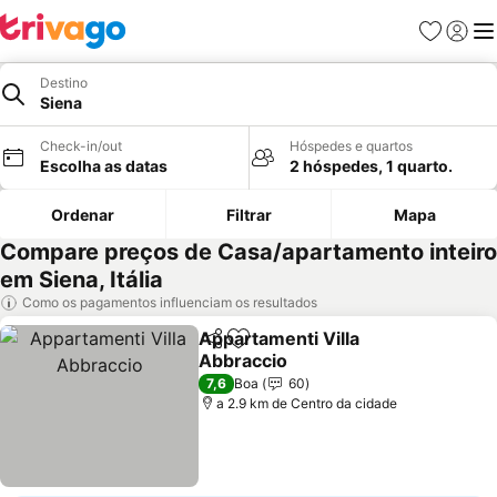
Favoritos
Iniciar
Me
Destino
Siena
Check-in/out
Hóspedes e quartos
Escolha as datas
2 hóspedes, 1 quarto.
Ordenar
Filtrar
Mapa
Compare preços de Casa/apartamento inteiro
em Siena, Itália
Como os pagamentos influenciam os resultados
Appartamenti Villa
Partilhar
Adicionar aos favoritos
Abbraccio
7,6
Boa
60
a 2.9 km de Centro da cidade