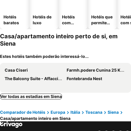
Hotéis
Hotéis de
Hotéis
Hotéis que
Hoté
baratos
luxo
com
permitem
com 
piscinas
animais
Casa/apartamento inteiro perto de si, em
Siena
Estes hotéis também poderão interessá-lo...
Casa Ciseri
Farmh.podere Cunina 25 Km South Siena/ Montalcino Taking Cooking Class
The Balcony Suite - Affaccio Su Piazza Del Campo
Fontebranda Nest
Ver todas as estadias em Siena
Comparador de Hotéis
Europa
Itália
Toscana
Siena
Casa/apartamento inteiro em Siena