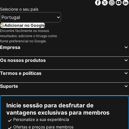
Facebook
Twitter
Insta
Yo
Selecione o seu país
Adicionar no Google
Encontre facilmente os nossos
resultados: adicione o trivago como
fonte preferencial no Google.
Empresa
Os nossos produtos
Termos e políticas
Suporte
Inicie sessão para desfrutar de
vantagens exclusivas para membros
Personalize a sua experiência
Ofertas e preços para membros