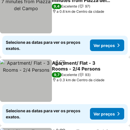
minutes from Piazza del
Campo
9,4
Excelente
97
a 0.6 km de Centro da cidade
Selecione as datas para ver os preços
Ver preços
exatos.
Apartment/ Flat - 3
Partilhar
Adicionar aos favoritos
Rooms - 2/4 Persons
9,7
Excelente
93
a 0.3 km de Centro da cidade
Selecione as datas para ver os preços
Ver preços
exatos.