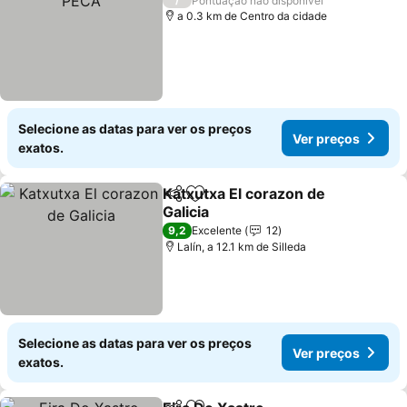
Pontuação não disponível
a 0.3 km de Centro da cidade
Selecione as datas para ver os preços
Ver preços
exatos.
Katxutxa El corazon de
Partilhar
Adicionar aos favoritos
Galicia
Ver preços
9,2
Excelente
12
Lalín, a 12.1 km de Silleda
Selecione as datas para ver os preços
Ver preços
exatos.