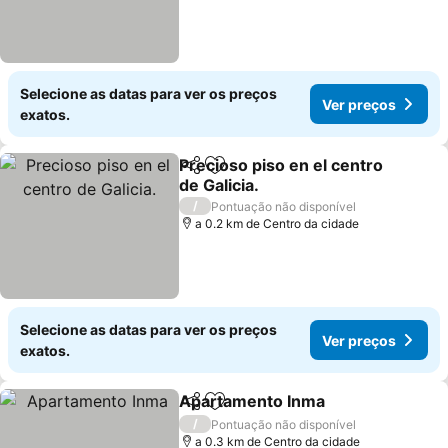
Selecione as datas para ver os preços
Ver preços
exatos.
Precioso piso en el centro
Partilhar
Adicionar aos favoritos
de Galicia.
Ver preços
/
Pontuação não disponível
a 0.2 km de Centro da cidade
Selecione as datas para ver os preços
Ver preços
exatos.
Apartamento Inma
Partilhar
Adicionar aos favoritos
Ver pre
/
Pontuação não disponível
a 0.3 km de Centro da cidade