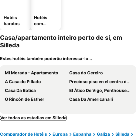
Hotéis
Hotéis
baratos
com
estaciona
mento
Casa/apartamento inteiro perto de si, em
Silleda
Estes hotéis também poderão interessá-lo...
Mi Morada - Apartamento
Casa do Cereiro
A Casa do Pillado
Precioso piso en el centro de Galicia.
Casa Da Botica
El Ático De Vigo, Penthouse In The Heart Of Vigo With Terrace and Sea Views
O Rincón de Esther
Casa Da Americana Ii
Ver todas as estadias em Silleda
Comparador de Hotéis
Europa
Espanha
Galiza
Silleda