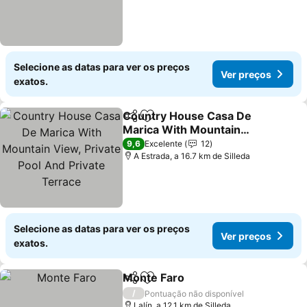
Selecione as datas para ver os preços
Ver preços
exatos.
Country House Casa De
Partilhar
Adicionar aos favoritos
Marica With Mountain
View, Private Pool And
Ver preços
9,6
Excelente
12
Private Terrace
A Estrada, a 16.7 km de Silleda
Selecione as datas para ver os preços
Ver preços
exatos.
Monte Faro
Partilhar
Adicionar aos favoritos
Ver preços
/
Pontuação não disponível
Lalín, a 12.1 km de Silleda