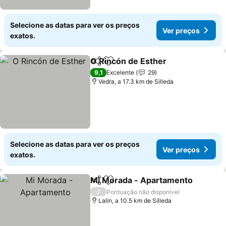
Selecione as datas para ver os preços
Ver preços
exatos.
O Rincón de Esther
Partilhar
Adicionar aos favoritos
Ver pr
9,1
Excelente
29
Vedra, a 17.3 km de Silleda
Selecione as datas para ver os preços
Ver preços
exatos.
Mi Morada - Apartamento
Partilhar
Adicionar aos favoritos
/
Pontuação não disponível
Lalín, a 10.5 km de Silleda