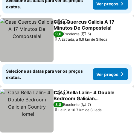
Selecione as datas para ver os preços
Ver preços
exatos.
Casa Quercus Galicia A 17
Partilhar
Adicionar aos favoritos
Minutos De Compostela!
Ver preços
9,0
Excelente
5
A Estrada, a 9.9 km de Silleda
Selecione as datas para ver os preços
Ver preços
exatos.
Casa Bella Lalin- 4 Double
Partilhar
Adicionar aos favoritos
Bedroom Galician
Country Home!
Ver preços
8,8
Excelente
7
Lalín, a 10.7 km de Silleda