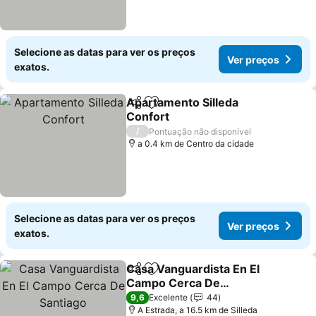
Selecione as datas para ver os preços
Ver preços
exatos.
Apartamento Silleda
Partilhar
Adicionar aos favoritos
Confort
Ver preços
/
Pontuação não disponível
a 0.4 km de Centro da cidade
Selecione as datas para ver os preços
Ver preços
exatos.
Casa Vanguardista En El
Partilhar
Adicionar aos favoritos
Campo Cerca De
Santiago
Ver preços
9,6
Excelente
44
A Estrada, a 16.5 km de Silleda