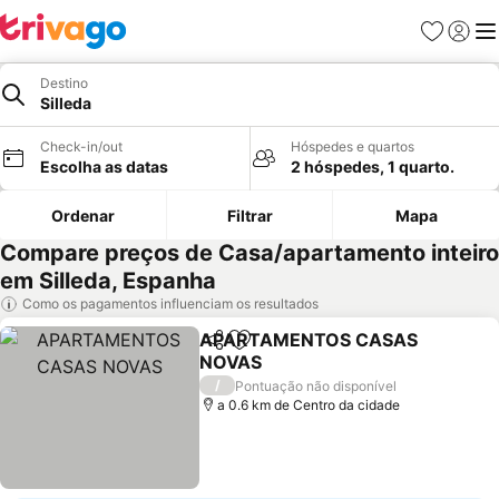
Favoritos
Iniciar
Me
Destino
Silleda
Check-in/out
Hóspedes e quartos
Escolha as datas
2 hóspedes, 1 quarto.
Ordenar
Filtrar
Mapa
Compare preços de Casa/apartamento inteiro
em Silleda, Espanha
Como os pagamentos influenciam os resultados
APARTAMENTOS CASAS
Partilhar
Adicionar aos favoritos
NOVAS
Ver preços
/
Pontuação não disponível
a 0.6 km de Centro da cidade