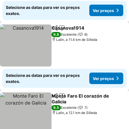
Selecione as datas para ver os preços
Ver preços
exatos.
Casanova1914
Partilhar
Adicionar aos favoritos
Ver preços
9,8
Excelente
6
Lalín, a 11.4 km de Silleda
Selecione as datas para ver os preços
Ver preços
exatos.
Monte Faro El corazón de
Partilhar
Adicionar aos favoritos
Galicia
Ver preços
9,5
Excelente
7
Lalín, a 12.1 km de Silleda