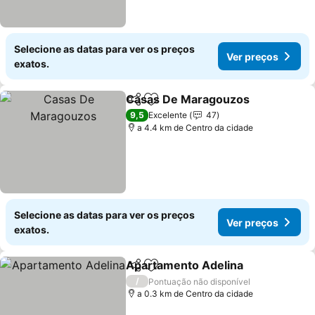
Selecione as datas para ver os preços
Ver preços
exatos.
Casas De Maragouzos
Partilhar
Adicionar aos favoritos
Ver
9,5
Excelente
47
a 4.4 km de Centro da cidade
Selecione as datas para ver os preços
Ver preços
exatos.
Apartamento Adelina
Partilhar
Adicionar aos favoritos
Ver 
/
Pontuação não disponível
a 0.3 km de Centro da cidade