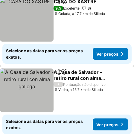
CASA DO XASTRE
Partilhar
Adicionar aos favoritos
Ver pre
9,5
Excelente
8
Golada, a 17.7 km de Silleda
Selecione as datas para ver os preços
Ver preços
exatos.
A Casa de Salvador -
Partilhar
Adicionar aos favoritos
retiro rural con alma
gallega
Ver preços
/
Pontuação não disponível
Vedra, a 15.7 km de Silleda
Selecione as datas para ver os preços
Ver preços
exatos.