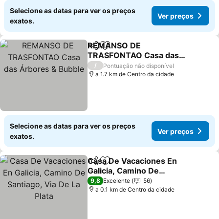
Selecione as datas para ver os preços
Ver preços
exatos.
REMANSO DE
Partilhar
Adicionar aos favoritos
TRASFONTAO Casa das
Árbores & Bubble
Ver preços
/
Pontuação não disponível
a 1.7 km de Centro da cidade
Selecione as datas para ver os preços
Ver preços
exatos.
Casa De Vacaciones En
Partilhar
Adicionar aos favoritos
Galicia, Camino De
Santiago, Via De La Plata
Ver preços
9,8
Excelente
56
a 0.1 km de Centro da cidade