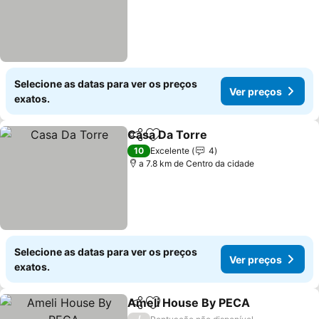
Selecione as datas para ver os preços
Ver preços
exatos.
Casa Da Torre
Partilhar
Adicionar aos favoritos
Ver preços
10
Excelente
4
a 7.8 km de Centro da cidade
Selecione as datas para ver os preços
Ver preços
exatos.
Ameli House By PECA
Partilhar
Adicionar aos favoritos
Ver 
/