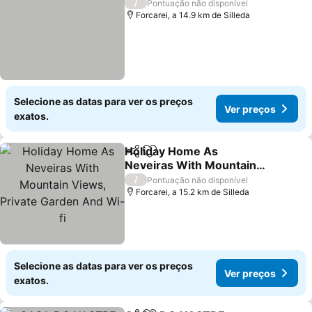
/
Pontuação não disponível
Forcarei, a 14.9 km de Silleda
Selecione as datas para ver os preços
Ver preços
exatos.
Holiday Home As
Partilhar
Adicionar aos favoritos
Neveiras With Mountain
Views, Private Garden
Ver preços
/
Pontuação não disponível
And Wi-fi
Forcarei, a 15.2 km de Silleda
Selecione as datas para ver os preços
Ver preços
exatos.