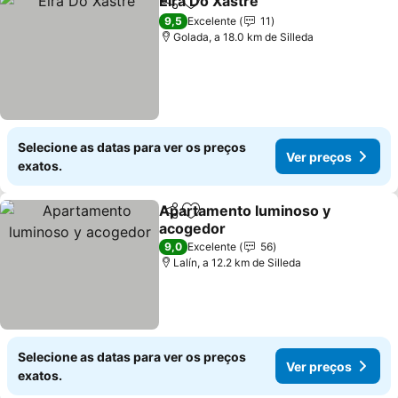
Eira Do Xastre
Partilhar
Adicionar aos favoritos
Ver preços
9,5
Excelente
11
Golada, a 18.0 km de Silleda
Selecione as datas para ver os preços
Ver preços
exatos.
Apartamento luminoso y
Partilhar
Adicionar aos favoritos
acogedor
Ver preços
9,0
Excelente
56
Lalín, a 12.2 km de Silleda
Selecione as datas para ver os preços
Ver preços
exatos.