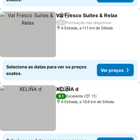
Val Fresco Suites & Relax
Partilhar
Adicionar aos favoritos
V
/
Pontuação não disponível
A Estrada, a 11.1 km de Silleda
Selecione as datas para ver os preços
Ver preços
exatos.
XELIÑA d
Partilhar
Adicionar aos favoritos
Ver preços
9,1
Excelente
11
A Estrada, a 19.6 km de Silleda