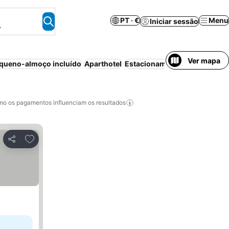
PT · €
Menu
Iniciar sessão
.
Ver mapa
queno-almoço incluído
Aparthotel
Estacionamento
Animais per
o os pagamentos influenciam os resultados
Adicionar aos favoritos
Partilhar