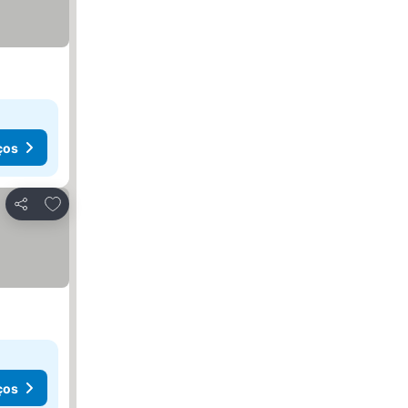
ços
Adicionar aos favoritos
Partilhar
ços