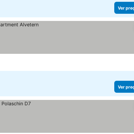
Ver pre
Ver pre