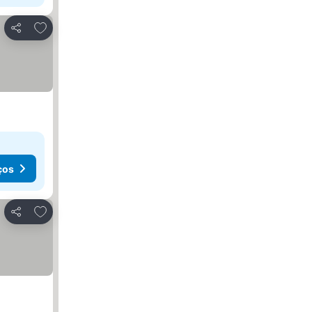
Adicionar aos favoritos
Partilhar
ços
Adicionar aos favoritos
Partilhar