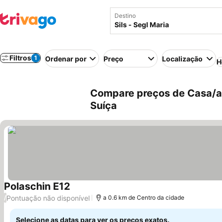
Destino
Filtros
1
Ordenar por
Preço
Localização
H
Compare preços de Casa/apa
Suíça
Polaschin E12
Ver preços
Pontuação não disponível
/
a 0.6 km de Centro da cidade
Selecione as datas para ver os preços exatos.