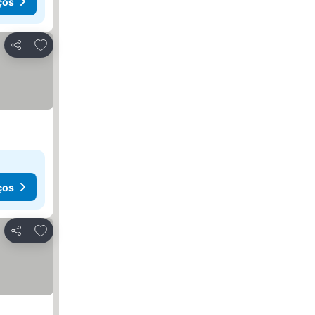
ços
Adicionar aos favoritos
Partilhar
ços
Adicionar aos favoritos
Partilhar