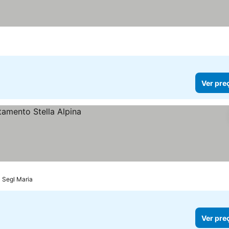
Ver pre
- Segl Maria
Ver pre