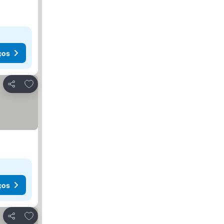
ços
Adicionar aos favoritos
Partilhar
ços
Adicionar aos favoritos
Partilhar