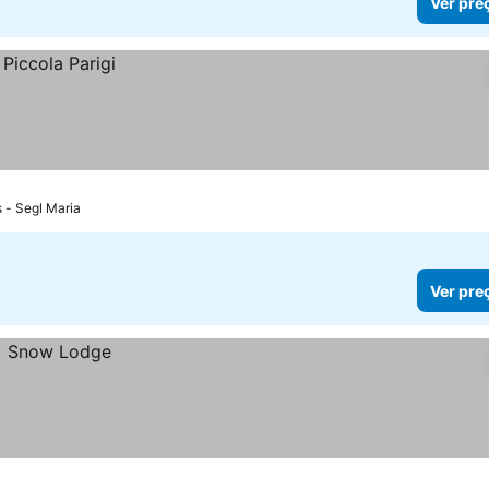
Ver pre
s - Segl Maria
Ver pre