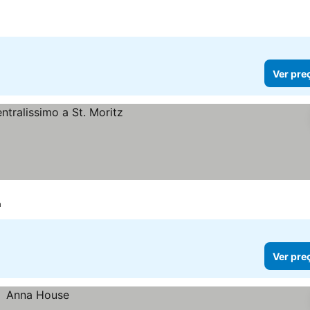
Ver pre
a
Ver pre