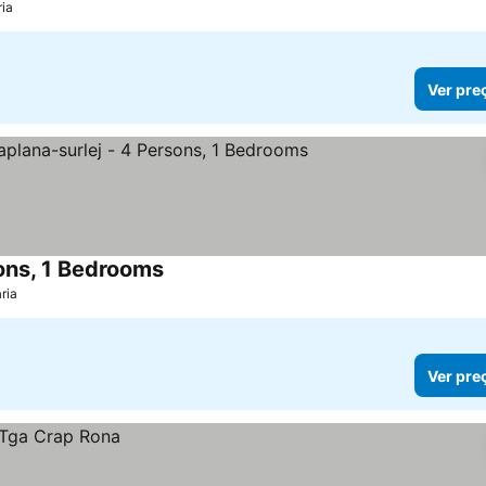
ria
Ver pre
sons, 1 Bedrooms
Ver preços
ria
Ver pre