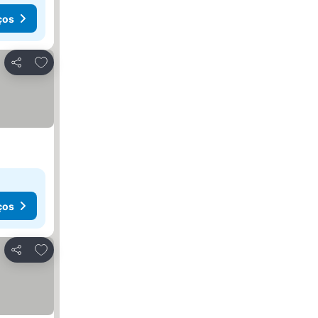
ços
Adicionar aos favoritos
Partilhar
ços
Adicionar aos favoritos
Partilhar