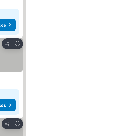
ços
Adicionar aos favoritos
Partilhar
ços
Adicionar aos favoritos
Partilhar