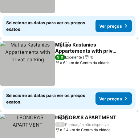
Selecione as datas para ver os preços
Ver preços
exatos.
Matias Kastanies
Partilhar
Adicionar aos favoritos
Appartements with privat
parking
9,0
Excelente
1
a 6.1 km de Centro da cidade
Selecione as datas para ver os preços
Ver preços
exatos.
LEONORA’S APARTMENT
Partilhar
Adicionar aos favoritos
/
Pontuação não disponível
a 2.4 km de Centro da cidade