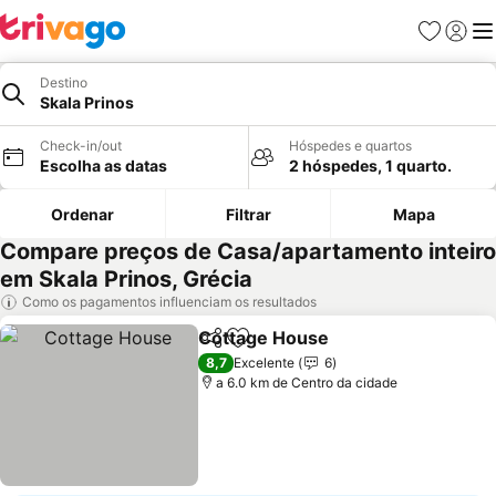
Favoritos
Iniciar
Me
Destino
Skala Prinos
Check-in/out
Hóspedes e quartos
Escolha as datas
2 hóspedes, 1 quarto.
Ordenar
Filtrar
Mapa
Compare preços de Casa/apartamento inteiro
em Skala Prinos, Grécia
Como os pagamentos influenciam os resultados
Cottage House
Partilhar
Adicionar aos favoritos
8,7
Excelente
6
a 6.0 km de Centro da cidade