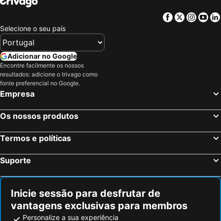
Facebook
Twitter
Insta
Yo
Selecione o seu país
Adicionar no Google
Encontre facilmente os nossos
resultados: adicione o trivago como
fonte preferencial no Google.
Empresa
Os nossos produtos
Termos e políticas
Suporte
Inicie sessão para desfrutar de
vantagens exclusivas para membros
Personalize a sua experiência