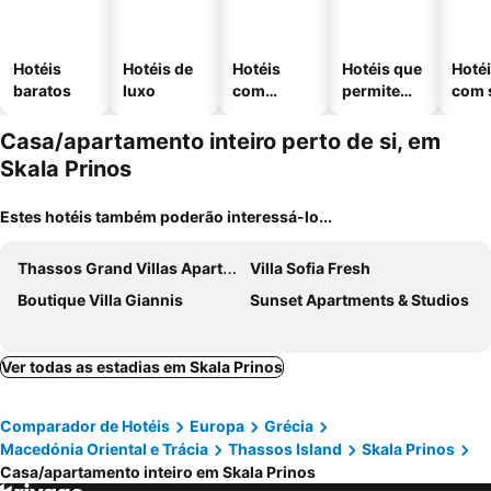
Hotéis
Hotéis de
Hotéis
Hotéis que
Hoté
baratos
luxo
com
permitem
com 
piscinas
animais
Casa/apartamento inteiro perto de si, em
Skala Prinos
Estes hotéis também poderão interessá-lo...
Thassos Grand Villas Apartments & Studios
Villa Sofia Fresh
Boutique Villa Giannis
Sunset Apartments & Studios
Ver todas as estadias em Skala Prinos
Comparador de Hotéis
Europa
Grécia
Macedónia Oriental e Trácia
Thassos Island
Skala Prinos
Casa/apartamento inteiro em Skala Prinos