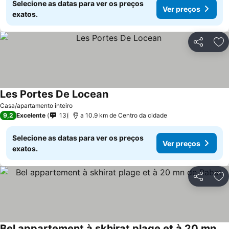
Selecione as datas para ver os preços
Ver preços
exatos.
Partilhar
Ad
Les Portes De Locean
Ver preços
Casa/apartamento inteiro
9,2
Excelente
13
a 10.9 km de Centro da cidade
Selecione as datas para ver os preços
Ver preços
exatos.
Partilhar
Ad
Bel appartement à skhirat plage et à 20 mn de Rabat