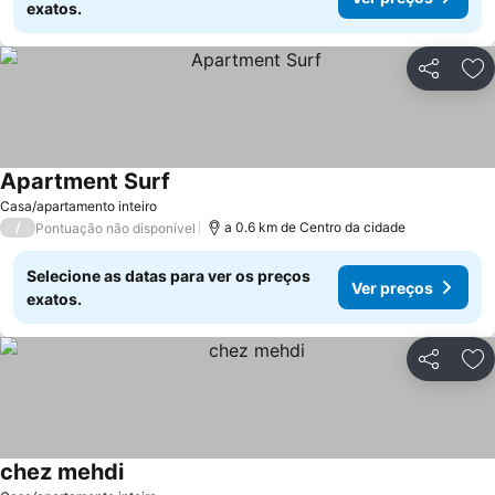
exatos.
Partilhar
Ad
Apartment Surf
Ver preços
Casa/apartamento inteiro
/
a 0.6 km de Centro da cidade
Pontuação não disponível
Selecione as datas para ver os preços
Ver preços
exatos.
Partilhar
Ad
chez mehdi
Ver preços