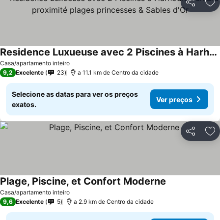
Partilhar
Ad
Residence Luxueuse avec 2 Piscines à Harhoura Temara proximité plages princesses & Sables d'Or
Ver preços
Casa/apartamento inteiro
9,2
Excelente
23
a 11.1 km de Centro da cidade
Selecione as datas para ver os preços
Ver preços
exatos.
Partilhar
Ad
Plage, Piscine, et Confort Moderne
Ver preços
Casa/apartamento inteiro
9,6
Excelente
5
a 2.9 km de Centro da cidade