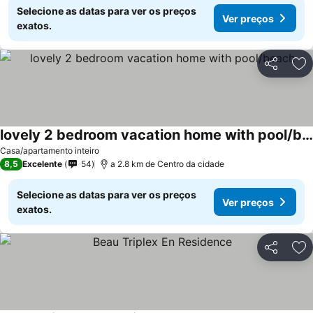
Selecione as datas para ver os preços
Ver preços
exatos.
Partilhar
Ad
lovely 2 bedroom vacation home with pool/beach
Ver preços
Casa/apartamento inteiro
8,5
Excelente
54
a 2.8 km de Centro da cidade
Selecione as datas para ver os preços
Ver preços
exatos.
Partilhar
Ad