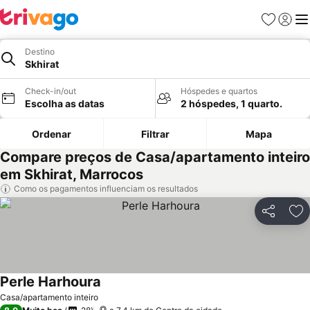
Favoritos
Iniciar
Me
Destino
Skhirat
Check-in/out
Hóspedes e quartos
Escolha as datas
2 hóspedes, 1 quarto.
Ordenar
Filtrar
Mapa
Compare preços de Casa/apartamento inteiro
em Skhirat, Marrocos
Como os pagamentos influenciam os resultados
Partilhar
Ad
Perle Harhoura
Ver preços
Casa/apartamento inteiro