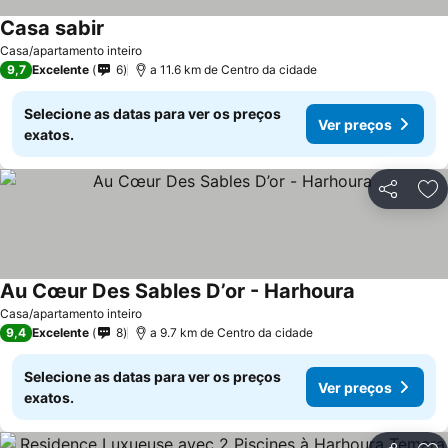
Casa sabir
Ver preços
Casa/apartamento inteiro
9,7
Excelente
6
a 11.6 km de Centro da cidade
Selecione as datas para ver os preços
Ver preços
exatos.
Partilhar
Ad
Au Cœur Des Sables D’or - Harhoura
Ver preços
Casa/apartamento inteiro
9,4
Excelente
8
a 9.7 km de Centro da cidade
Selecione as datas para ver os preços
Ver preços
exatos.