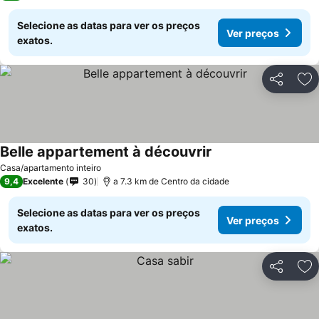
Selecione as datas para ver os preços
Ver preços
exatos.
Partilhar
Ad
Belle appartement à découvrir
Ver preços
Casa/apartamento inteiro
9,4
Excelente
30
a 7.3 km de Centro da cidade
Selecione as datas para ver os preços
Ver preços
exatos.
Partilhar
Ad