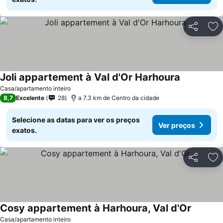
Partilhar
Ad
Joli appartement à Val d'Or Harhoura
Ver preços
Casa/apartamento inteiro
8,7
Excelente
28
a 7.3 km de Centro da cidade
Selecione as datas para ver os preços
Ver preços
exatos.
Partilhar
Ad
Cosy appartement à Harhoura, Val d'Or
Ver pre
Casa/apartamento inteiro