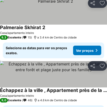
Partilhar
Ad
Palmeraie Skhirat 2
Ver preços
Casa/apartamento inteiro
9,3
Excelente
15
a 3.4 km de Centro da cidade
Selecione as datas para ver os preços
Ver preços
exatos.
Partilhar
Ad
Échappez à la ville , Appartement près de la nature, entre forêt et plage juste pour les familles
Ver preços
Casa/apartamento inteiro
9,0
Excelente
46
a 4.6 km de Centro da cidade