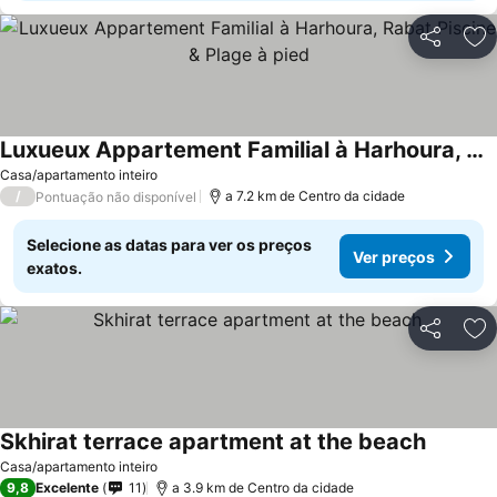
Partilhar
Ad
Luxueux Appartement Familial à Harhoura, Rabat Piscine & Plage à pied
Ver preços
Casa/apartamento inteiro
/
a 7.2 km de Centro da cidade
Pontuação não disponível
Selecione as datas para ver os preços
Ver preços
exatos.
Partilhar
Ad
Skhirat terrace apartment at the beach
Ver pre
Casa/apartamento inteiro
9,8
Excelente
11
a 3.9 km de Centro da cidade