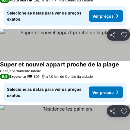
8,0
Muito boa
28
a 7.4 km de Centro da cidade
Selecione as datas para ver os preços
Ver preços
exatos.
Partilhar
Ad
Super et nouvel appart proche de la plage
Ver 
Casa/apartamento inteiro
9,5
Excelente
80
a 1.0 km de Centro da cidade
Selecione as datas para ver os preços
Ver preços
exatos.
Partilhar
Ad