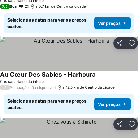
Casa/apartamento inteiro
7,5
Boa
2
a 0.7 km de Centro da cidade
Selecione as datas para ver os preços
Ver preços
exatos.
Partilhar
Ad
Au Cœur Des Sables - Harhoura
Ver preços
Casa/apartamento inteiro
/
a 12.5 km de Centro da cidade
Pontuação não disponível
Selecione as datas para ver os preços
Ver preços
exatos.
Partilhar
Ad