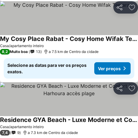
Partilhar
Ad
My Cosy Place Rabat - Cosy Home Wifak Temara
Ver preços
Casa/apartamento inteiro
8,2
Muito boa
13
a 7.5 km de Centro da cidade
Selecione as datas para ver os preços
Ver preços
exatos.
Partilhar
Ad
Residence GYA Beach - Luxe Moderne et Confort à Harhoura accès plage
Ver preços
Casa/apartamento inteiro
7,4
9
a 7.3 km de Centro da cidade