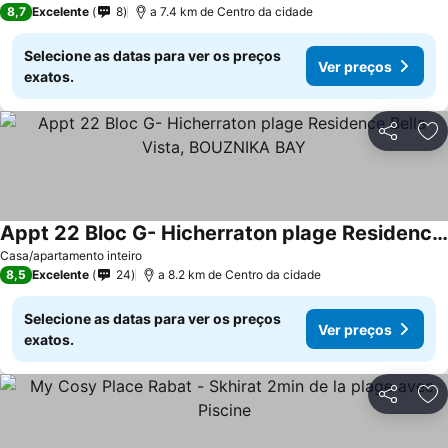
8,7
Excelente
8
a 7.4 km de Centro da cidade
Selecione as datas para ver os preços
Ver preços
exatos.
Partilhar
Ad
Appt 22 Bloc G- Hicherraton plage Residence Bella Vista, BOUZNIKA BAY
Ver preços
Casa/apartamento inteiro
8,5
Excelente
24
a 8.2 km de Centro da cidade
Selecione as datas para ver os preços
Ver preços
exatos.
Partilhar
Ad