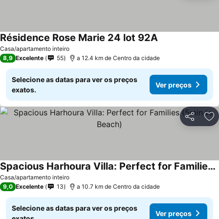
Résidence Rose Marie 24 lot 92A
Ver preços
Casa/apartamento inteiro
8,9
Excelente
55
a 12.4 km de Centro da cidade
Selecione as datas para ver os preços
Ver preços
exatos.
Partilhar
Ad
Spacious Harhoura Villa: Perfect for Families (5min to Beach)
Ver preços
Casa/apartamento inteiro
9,0
Excelente
13
a 10.7 km de Centro da cidade
Selecione as datas para ver os preços
Ver preços
exatos.