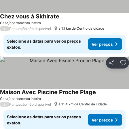
Chez vous à Skhirate
Ver preços
Casa/apartamento inteiro
/
a 1.1 km de Centro da cidade
Pontuação não disponível
Selecione as datas para ver os preços
Ver preços
exatos.
Partilhar
Ad
Maison Avec Piscine Proche Plage
Ver preços
Casa/apartamento inteiro
/
a 11.4 km de Centro da cidade
Pontuação não disponível
Selecione as datas para ver os preços
Ver preços
exatos.