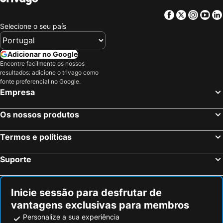
Facebook
Twitter
Insta
Yo
Selecione o seu país
Adicionar no Google
Encontre facilmente os nossos
resultados: adicione o trivago como
fonte preferencial no Google.
Empresa
Os nossos produtos
Termos e políticas
Suporte
Inicie sessão para desfrutar de
vantagens exclusivas para membros
Personalize a sua experiência