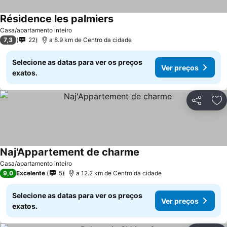
Résidence les palmiers
Ver preços
Casa/apartamento inteiro
7,3
22
a 8.9 km de Centro da cidade
Selecione as datas para ver os preços
Ver preços
exatos.
Partilhar
Ad
Naj'Appartement de charme
Ver preços
Casa/apartamento inteiro
9,0
Excelente
5
a 12.2 km de Centro da cidade
Selecione as datas para ver os preços
Ver preços
exatos.