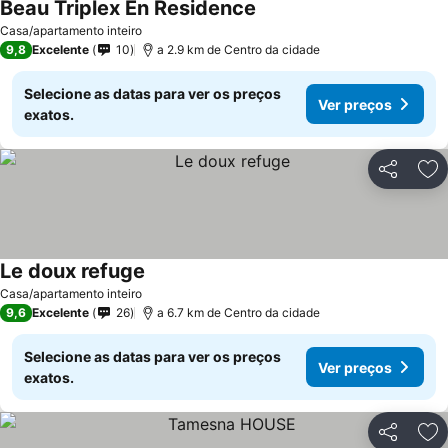
Beau Triplex En Residence
Ver preços
Casa/apartamento inteiro
9,8
Excelente
10
a 2.9 km de Centro da cidade
Selecione as datas para ver os preços
Ver preços
exatos.
Partilhar
Ad
Le doux refuge
Ver preços
Casa/apartamento inteiro
9,6
Excelente
26
a 6.7 km de Centro da cidade
Selecione as datas para ver os preços
Ver preços
exatos.
Partilhar
Ad