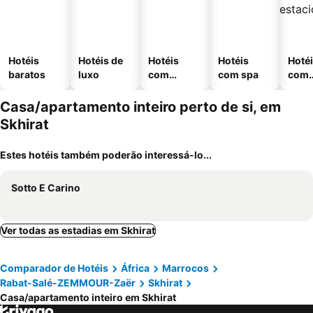
Hotéis
Hotéis de
Hotéis
Hotéis
Hoté
baratos
luxo
com
com spa
com
piscinas
esta
ment
Casa/apartamento inteiro perto de si, em
Skhirat
Estes hotéis também poderão interessá-lo...
Sotto E Carino
Ver todas as estadias em Skhirat
Comparador de Hotéis
África
Marrocos
Rabat-Salé-ZEMMOUR-Zaër
Skhirat
Casa/apartamento inteiro em Skhirat