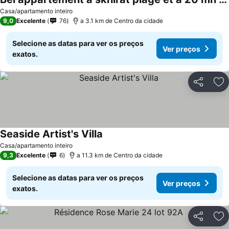
Ver preços
Casa/apartamento inteiro
9,0
Excelente
76
a 3.1 km de Centro da cidade
Selecione as datas para ver os preços
Ver preços
exatos.
Partilhar
Ad
Seaside Artist's Villa
Ver preços
Casa/apartamento inteiro
9,3
Excelente
6
a 11.3 km de Centro da cidade
Selecione as datas para ver os preços
Ver preços
exatos.
Partilhar
Ad