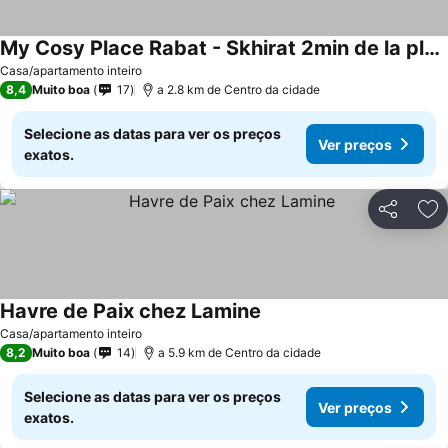
My Cosy Place Rabat - Skhirat 2min de la plage avec Piscine
Ver preços
Casa/apartamento inteiro
8,4
Muito boa
17
a 2.8 km de Centro da cidade
Selecione as datas para ver os preços
Ver preços
exatos.
Partilhar
Ad
Havre de Paix chez Lamine
Ver preços
Casa/apartamento inteiro
8,2
Muito boa
14
a 5.9 km de Centro da cidade
Selecione as datas para ver os preços
Ver preços
exatos.