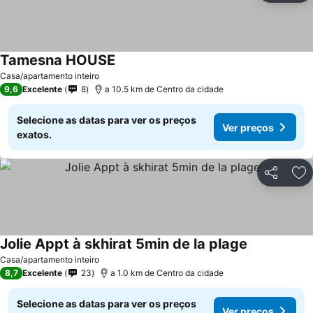
Tamesna HOUSE
Ver preços
Casa/apartamento inteiro
9,6
Excelente
8
a 10.5 km de Centro da cidade
Selecione as datas para ver os preços
Ver preços
exatos.
Partilhar
Ad
Jolie Appt à skhirat 5min de la plage
Ver preços
Casa/apartamento inteiro
8,7
Excelente
23
a 1.0 km de Centro da cidade
Selecione as datas para ver os preços
Ver preços