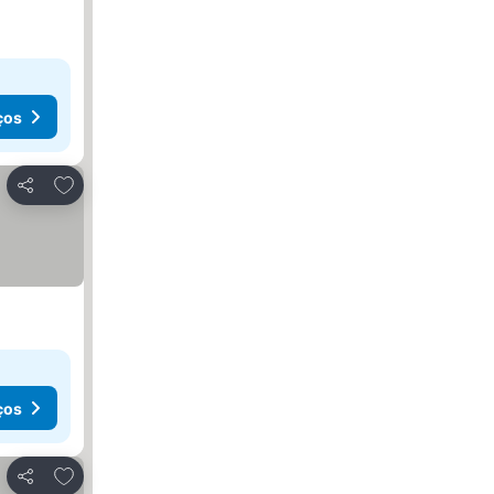
ços
Adicionar aos favoritos
Partilhar
ços
Adicionar aos favoritos
Partilhar