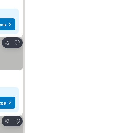
ços
Adicionar aos favoritos
Partilhar
ços
Adicionar aos favoritos
Partilhar