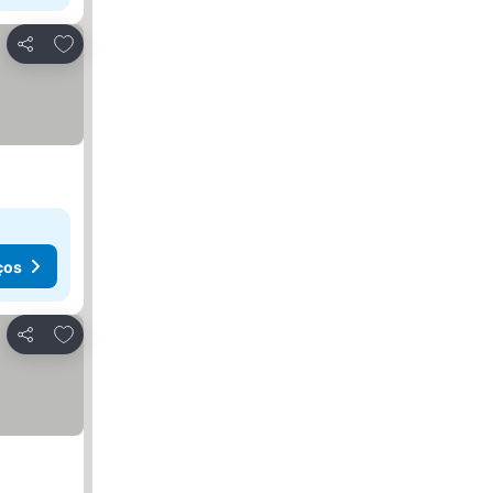
Adicionar aos favoritos
Partilhar
ços
Adicionar aos favoritos
Partilhar