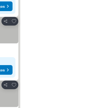
ços
Adicionar aos favoritos
Partilhar
ços
Adicionar aos favoritos
Partilhar