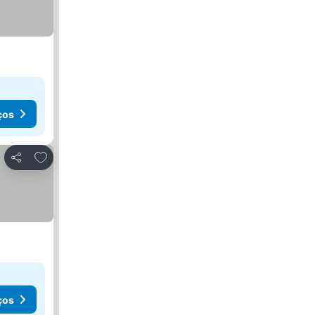
ços
Adicionar aos favoritos
Partilhar
ços