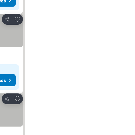
ços
Adicionar aos favoritos
Partilhar
ços
Adicionar aos favoritos
Partilhar