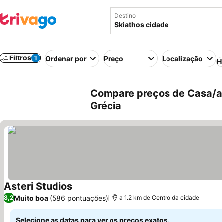
Destino
Filtros
1
Ordenar por
Preço
Localização
H
Compare preços de Casa/ap
Grécia
Asteri Studios
Muito boa
(586 pontuações)
8,2
a 1.2 km de Centro da cidade
Selecione as datas para ver os preços exatos.