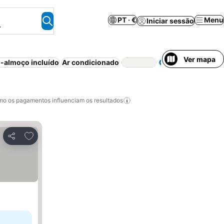
PT · €
Menu
Iniciar sessão
.
Ver mapa
-almoço incluído
Ar condicionado
Casa/apartamento 
o os pagamentos influenciam os resultados
Adicionar aos favoritos
Partilhar