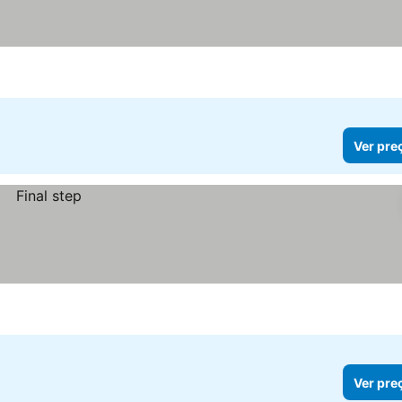
Ver pre
Ver pre