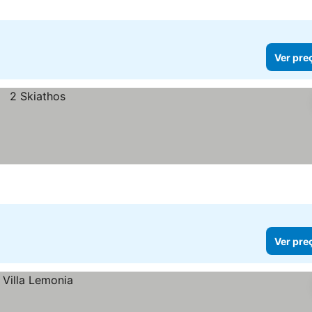
Ver pre
Ver pre