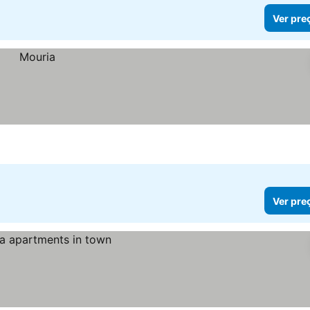
Ver pre
Ver pre