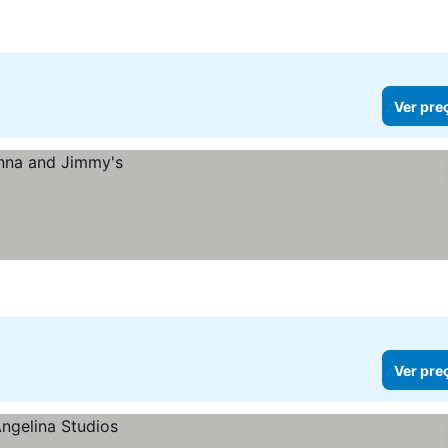
Ver pre
Ver pre