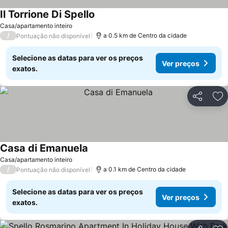
Il Torrione Di Spello
Casa/apartamento inteiro
/
a 0.5 km de Centro da cidade
Pontuação não disponível
Selecione as datas para ver os preços
Ver preços
exatos.
Partilhar
Ad
Casa di Emanuela
Casa/apartamento inteiro
/
a 0.1 km de Centro da cidade
Pontuação não disponível
Selecione as datas para ver os preços
Ver preços
exatos.