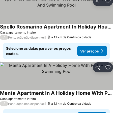
Partilhar
Ad
Spello Rosmarino Apartment In Holiday House With Park And Swimming Pool
Casa/apartamento inteiro
/
a 1.1 km de Centro da cidade
Pontuação não disponível
Selecione as datas para ver os preços
Ver preços
exatos.
Partilhar
Ad
Menta Apartment In A Holiday Home With Park And Swimming Pool
Casa/apartamento inteiro
/
a 1.1 km de Centro da cidade
Pontuação não disponível