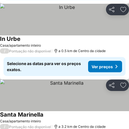
Partilhar
Ad
In Urbe
Casa/apartamento inteiro
/
a 0.5 km de Centro da cidade
Pontuação não disponível
Selecione as datas para ver os preços
Ver preços
exatos.
Partilhar
Ad
Santa Marinella
Casa/apartamento inteiro
/
a 3.2 km de Centro da cidade
Pontuação não disponível