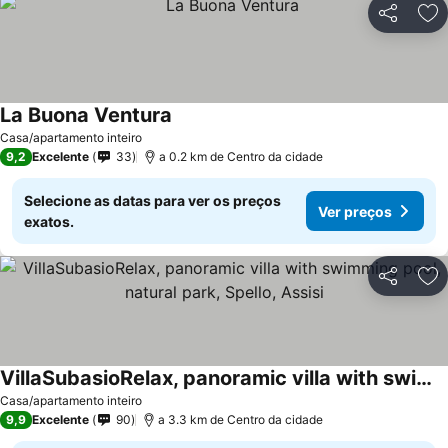
Partilhar
Ad
La Buona Ventura
Casa/apartamento inteiro
9,2
Excelente
33
a 0.2 km de Centro da cidade
Selecione as datas para ver os preços
Ver preços
exatos.
Partilhar
Ad
VillaSubasioRelax, panoramic villa with swimming pool, natural park, Spello, Assisi
Casa/apartamento inteiro
9,9
Excelente
90
a 3.3 km de Centro da cidade