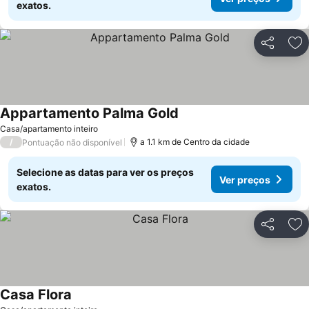
exatos.
Partilhar
Ad
Appartamento Palma Gold
Casa/apartamento inteiro
/
a 1.1 km de Centro da cidade
Pontuação não disponível
Selecione as datas para ver os preços
Ver preços
exatos.
Partilhar
Ad
Casa Flora