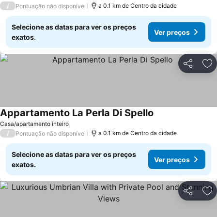
/
a 0.1 km de Centro da cidade
Pontuação não disponível
Selecione as datas para ver os preços
Ver preços
exatos.
Partilhar
Ad
Appartamento La Perla Di Spello
Casa/apartamento inteiro
/
a 0.1 km de Centro da cidade
Pontuação não disponível
Selecione as datas para ver os preços
Ver preços
exatos.
Partilhar
Ad