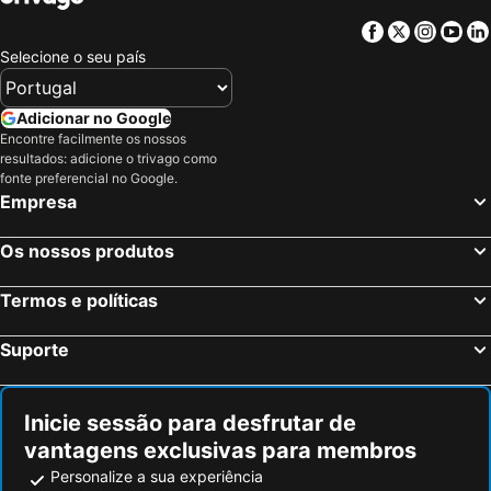
Facebook
Twitter
Insta
Yo
Selecione o seu país
Adicionar no Google
Encontre facilmente os nossos
resultados: adicione o trivago como
fonte preferencial no Google.
Empresa
Os nossos produtos
Termos e políticas
Suporte
Inicie sessão para desfrutar de
vantagens exclusivas para membros
Personalize a sua experiência