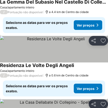
La Gemma Del Subasio Nel Castello Di Collepino - Spello
Casa/apartamento inteiro
/
a 4.4 km de Centro da cidade
Pontuação não disponível
Selecione as datas para ver os preços
Ver preços
exatos.
Partilhar
Ad
Residenza Le Volte Degli Angeli
Casa/apartamento inteiro
/
a 0.6 km de Centro da cidade
Pontuação não disponível
Selecione as datas para ver os preços
Ver preços
exatos.
Partilhar
Ad