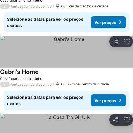
Casa/apartamento inteiro
/
a 0.1 km de Centro da cidade
Pontuação não disponível
Selecione as datas para ver os preços
Ver preços
exatos.
Partilhar
Ad
Gabri's Home
Casa/apartamento inteiro
/
a 0.6 km de Centro da cidade
Pontuação não disponível
Selecione as datas para ver os preços
Ver preços
exatos.
Partilhar
Ad