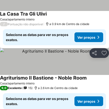
La Casa Tra Gli Ulivi
Casa/apartamento inteiro
/
a 0.9 km de Centro da cidade
Pontuação não disponível
Selecione as datas para ver os preços
Ver preços
exatos.
Partilhar
Ad
Agriturismo Il Bastione - Noble Room
Casa/apartamento inteiro
9,0
Excelente
15
a 2.6 km de Centro da cidade
Selecione as datas para ver os preços
Ver preços
exatos.