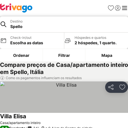
Favoritos
Iniciar
Me
Destino
Spello
Check-in/out
Hóspedes e quartos
Escolha as datas
2 hóspedes, 1 quarto.
Ordenar
Filtrar
Mapa
Compare preços de Casa/apartamento inteiro
em Spello, Itália
Como os pagamentos influenciam os resultados
Partilhar
Ad
Villa Elisa
Casa/apartamento inteiro