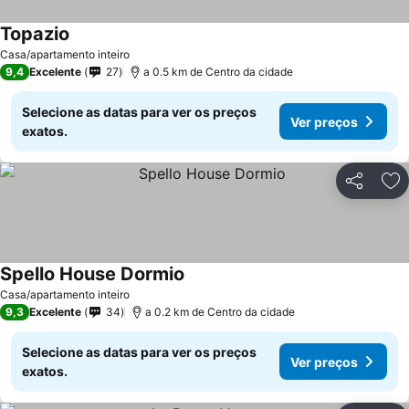
Topazio
Casa/apartamento inteiro
9,4
Excelente
27
a 0.5 km de Centro da cidade
Selecione as datas para ver os preços
Ver preços
exatos.
Partilhar
Ad
Spello House Dormio
Casa/apartamento inteiro
9,3
Excelente
34
a 0.2 km de Centro da cidade
Selecione as datas para ver os preços
Ver preços
exatos.