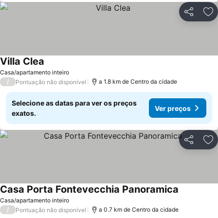
Partilhar
Ad
Villa Clea
Casa/apartamento inteiro
/
a 1.8 km de Centro da cidade
Pontuação não disponível
Selecione as datas para ver os preços
Ver preços
exatos.
Partilhar
Ad
Casa Porta Fontevecchia Panoramica
Casa/apartamento inteiro
/
a 0.7 km de Centro da cidade
Pontuação não disponível