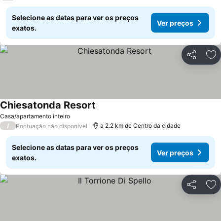
Selecione as datas para ver os preços
Ver preços
exatos.
Partilhar
Ad
Chiesatonda Resort
Casa/apartamento inteiro
/
a 2.2 km de Centro da cidade
Pontuação não disponível
Selecione as datas para ver os preços
Ver preços
exatos.
Partilhar
Ad