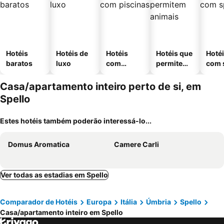
Hotéis
Hotéis de
Hotéis
Hotéis que
Hoté
baratos
luxo
com
permitem
com 
piscinas
animais
Casa/apartamento inteiro perto de si, em
Spello
Estes hotéis também poderão interessá-lo...
Domus Aromatica
Camere Carli
Ver todas as estadias em Spello
Comparador de Hotéis
Europa
Itália
Úmbria
Spello
Casa/apartamento inteiro em Spello