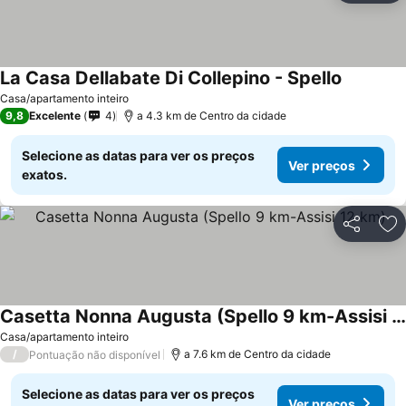
La Casa Dellabate Di Collepino - Spello
Casa/apartamento inteiro
9,8
Excelente
4
a 4.3 km de Centro da cidade
Selecione as datas para ver os preços
Ver preços
exatos.
Partilhar
Ad
Casetta Nonna Augusta (Spello 9 km-Assisi 12 km)
Casa/apartamento inteiro
/
a 7.6 km de Centro da cidade
Pontuação não disponível
Selecione as datas para ver os preços
Ver preços