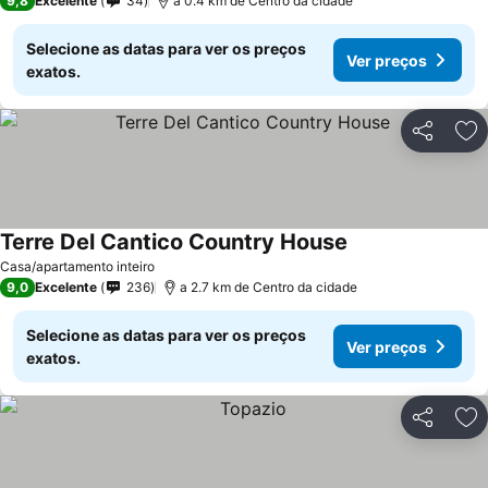
9,8
Excelente
34
a 0.4 km de Centro da cidade
Selecione as datas para ver os preços
Ver preços
exatos.
Partilhar
Ad
Terre Del Cantico Country House
Casa/apartamento inteiro
9,0
Excelente
236
a 2.7 km de Centro da cidade
Selecione as datas para ver os preços
Ver preços
exatos.
Partilhar
Ad