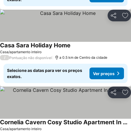
Partilhar
Ad
Casa Sara Holiday Home
Casa/apartamento inteiro
/
a 0.5 km de Centro da cidade
Pontuação não disponível
Selecione as datas para ver os preços
Ver preços
exatos.
Partilhar
Ad
Cornelia Cavern Cosy Studio Apartment In Spello
Casa/apartamento inteiro