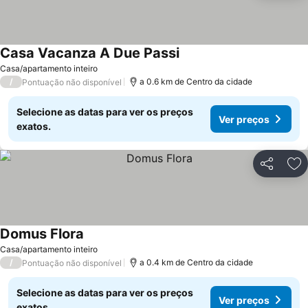
Casa Vacanza A Due Passi
Casa/apartamento inteiro
/
a 0.6 km de Centro da cidade
Pontuação não disponível
Selecione as datas para ver os preços
Ver preços
exatos.
Partilhar
Ad
Domus Flora
Casa/apartamento inteiro
/
a 0.4 km de Centro da cidade
Pontuação não disponível
Selecione as datas para ver os preços
Ver preços
exatos.