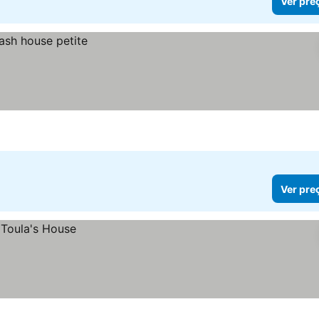
Ver pre
Ver pre