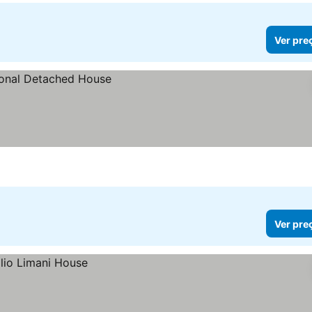
Ver pre
Ver pre