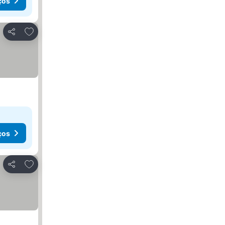
ços
Adicionar aos favoritos
Partilhar
ços
Adicionar aos favoritos
Partilhar