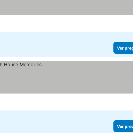
Ver pre
Ver pre