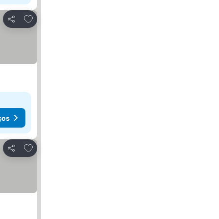
Adicionar aos favoritos
Partilhar
ços
Adicionar aos favoritos
Partilhar