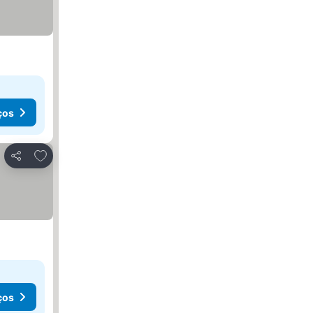
ços
Adicionar aos favoritos
Partilhar
ços