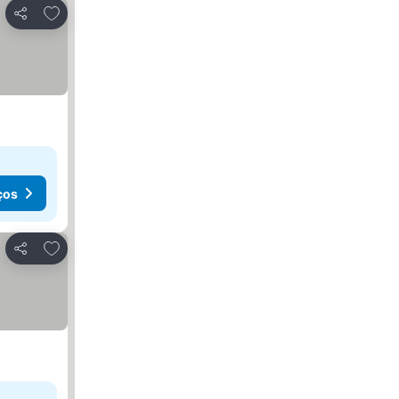
Adicionar aos favoritos
Partilhar
ços
Adicionar aos favoritos
Partilhar