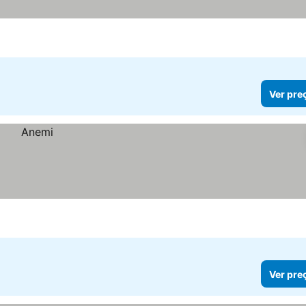
Ver pre
Ver pre