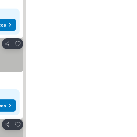
ços
Adicionar aos favoritos
Partilhar
ços
Adicionar aos favoritos
Partilhar