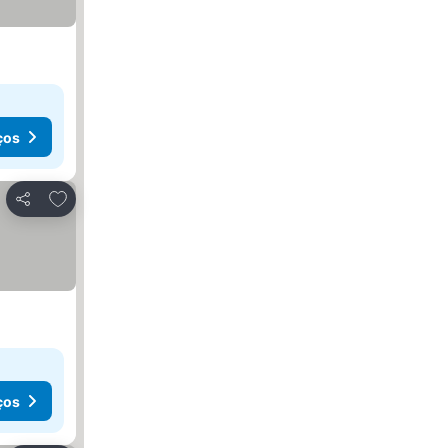
ços
Adicionar aos favoritos
Partilhar
ços