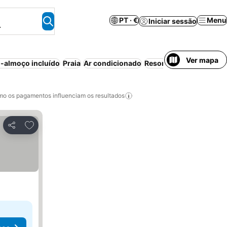
PT · €
Menu
Iniciar sessão
.
Ver mapa
-almoço incluído
Praia
Ar condicionado
Resort
Meia-pensão
Ac
o os pagamentos influenciam os resultados
Adicionar aos favoritos
Partilhar