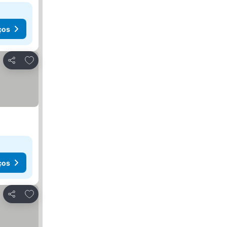
ços
Adicionar aos favoritos
Partilhar
ços
Adicionar aos favoritos
Partilhar