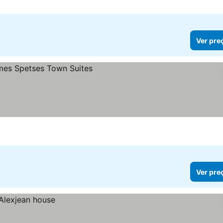
Ver pre
Ver pre