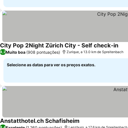
City Pop 2Night Zürich City - Self check-in
Ver 
Muito boa
(908 pontuações)
8,2
Zurique, a 13.0 km de Spreitenbach
Selecione as datas para ver os preços exatos.
Anstatthotel.ch Schafisheim
Ver preços
Excelente
(1.260 pontuações)
8,4
Lenzburg, a 17.6 km de Spreitenbach