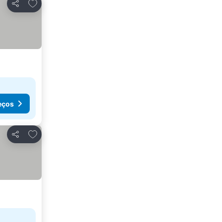
Adicionar aos favoritos
Partilhar
eços
Adicionar aos favoritos
Partilhar