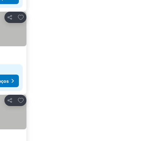
Adicionar aos favoritos
Partilhar
eços
Adicionar aos favoritos
Partilhar