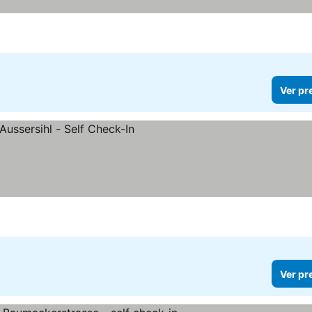
preços
Ver pr
Ver pr