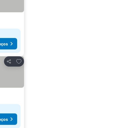
eços
Adicionar aos favoritos
Partilhar
eços