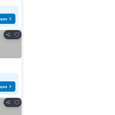
eços
Adicionar aos favoritos
Partilhar
eços
Adicionar aos favoritos
Partilhar