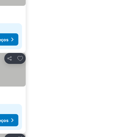
eços
Adicionar aos favoritos
Partilhar
eços