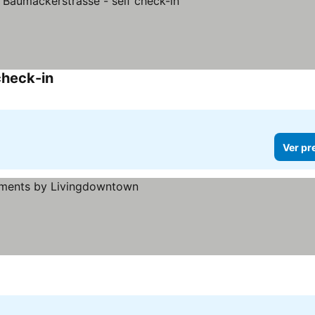
check-in
Ver preços
Ver pr
s