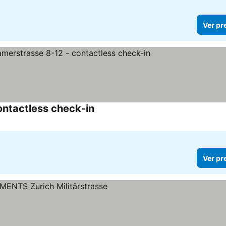
Ver pr
ntactless check-in
Ver preços
Ver pr