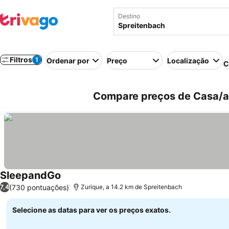
Destino
Filtros
1
Ordenar por
Preço
Localização
C
Compare preços de Casa/ap
SleepandGo
Ver preços
(730 pontuações)
7,4
Zurique, a 14.2 km de Spreitenbach
Selecione as datas para ver os preços exatos.