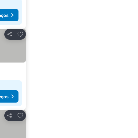
eços
Adicionar aos favoritos
Partilhar
eços
Adicionar aos favoritos
Partilhar