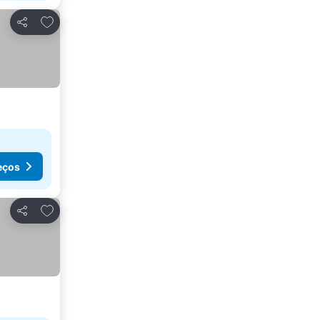
Adicionar aos favoritos
Partilhar
eços
Adicionar aos favoritos
Partilhar