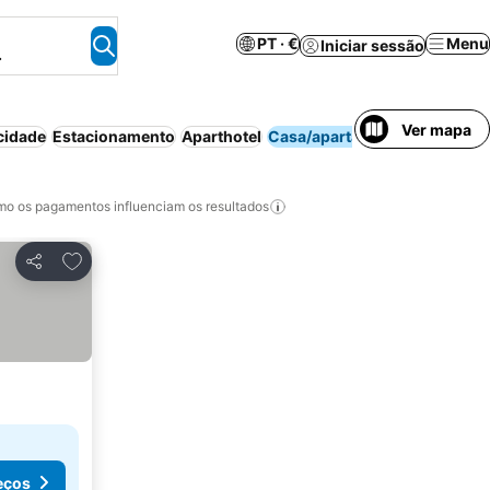
PT · €
Menu
Iniciar sessão
.
Ver mapa
cidade
Estacionamento
Aparthotel
Casa/apartamento inteiro
o os pagamentos influenciam os resultados
Adicionar aos favoritos
Partilhar
eços