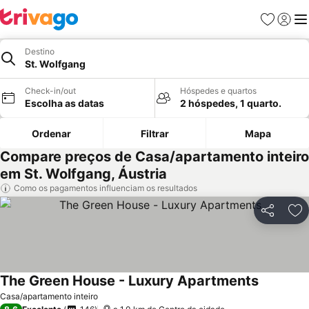
Favoritos
Iniciar
Me
Destino
St. Wolfgang
Check-in/out
Hóspedes e quartos
Escolha as datas
2 hóspedes, 1 quarto.
Ordenar
Filtrar
Mapa
Compare preços de Casa/apartamento inteiro
em St. Wolfgang, Áustria
Como os pagamentos influenciam os resultados
Partilhar
Ad
The Green House - Luxury Apartments
Casa/apartamento inteiro