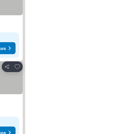
ços
Adicionar aos favoritos
Partilhar
ços