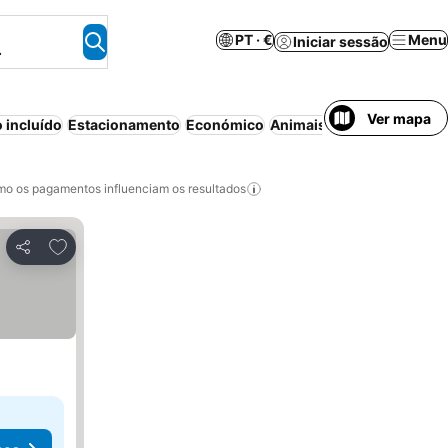
PT · €
Menu
Iniciar sessão
.
Ver mapa
 incluído
Estacionamento
Económico
Animais permitidos
Servi
o os pagamentos influenciam os resultados
Adicionar aos favoritos
Partilhar