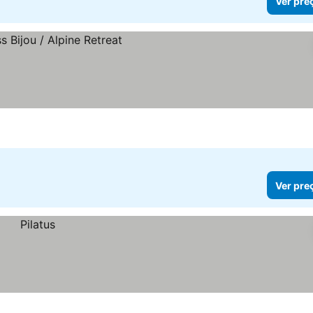
Ver pre
Ver pre