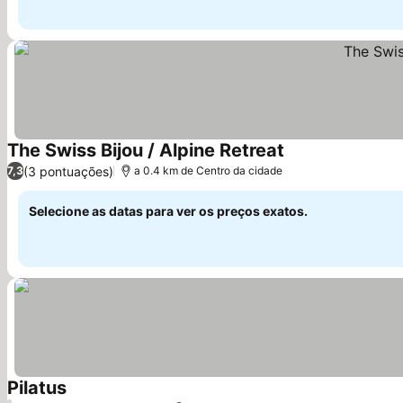
The Swiss Bijou / Alpine Retreat
Ver preços
(3 pontuações)
7,3
a 0.4 km de Centro da cidade
Selecione as datas para ver os preços exatos.
Pilatus
Ver preços