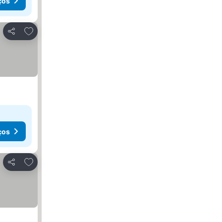
ços
Adicionar aos favoritos
Partilhar
ços
Adicionar aos favoritos
Partilhar