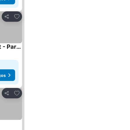
Adicionar aos favoritos
Partilhar
COMFORT HOMES - Premium Apartments - 15' Lucerne - Washer & Dryer - Public Transport - Parking
ços
Adicionar aos favoritos
Partilhar