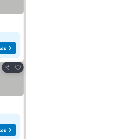
reços
ços
Adicionar aos favoritos
Partilhar
ços