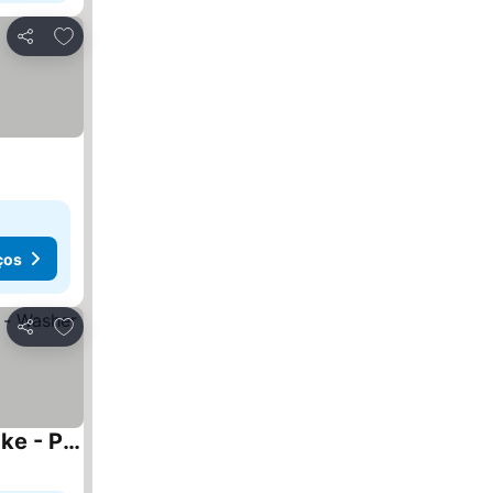
Adicionar aos favoritos
Partilhar
ços
Adicionar aos favoritos
Partilhar
STAYY Rigi Suites - Self-check-in Premium Apartments - 20min to Lucern - 7min Walk to Lake - Public Transport - Washer Dryer