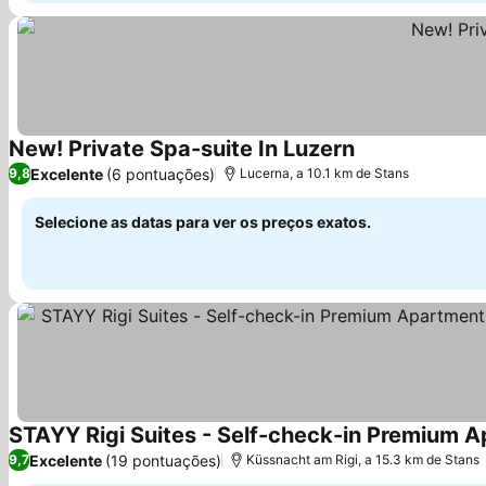
New! Private Spa-suite In Luzern
Ver preços
Excelente
(6 pontuações)
9,8
Lucerna, a 10.1 km de Stans
Selecione as datas para ver os preços exatos.
Ver preços
Excelente
(19 pontuações)
9,7
Küssnacht am Rigi, a 15.3 km de Stans