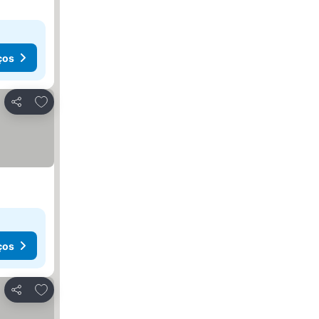
ços
Adicionar aos favoritos
Partilhar
ços
Adicionar aos favoritos
Partilhar