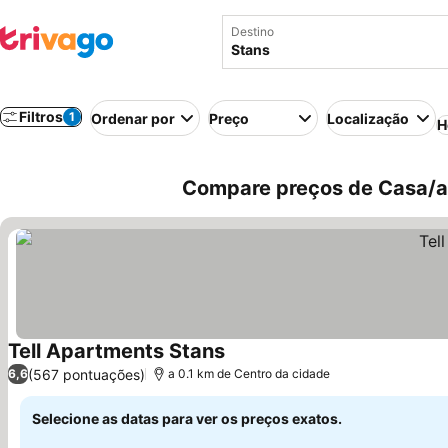
Destino
Filtros
1
Ordenar por
Preço
Localização
H
Compare preços de Casa/ap
Tell Apartments Stans
Ver preços
(567 pontuações)
6,6
a 0.1 km de Centro da cidade
Selecione as datas para ver os preços exatos.