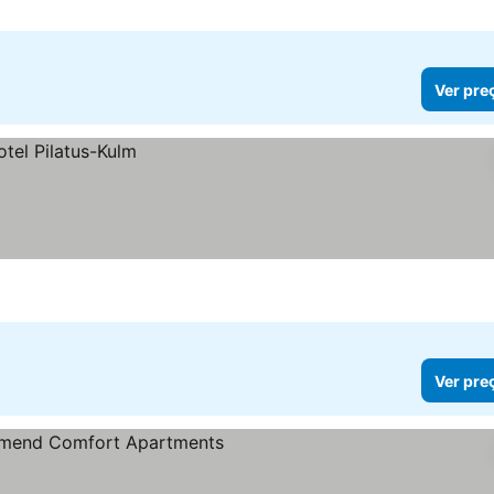
Ver pre
Ver pre