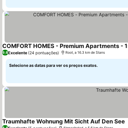
Ver preços
Excelente
(24 pontuações)
9,6
Root, a 16.3 km de Stans
Selecione as datas para ver os preços exatos.
Traumhafte Wohnung Mit Sicht Auf Den See
V
8,8
Alpnachstad, a 5.6 km de Stans