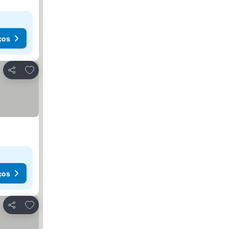
ços
Adicionar aos favoritos
Partilhar
ços
Adicionar aos favoritos
Partilhar