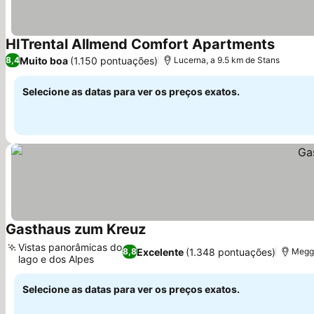
HITrental Allmend Comfort Apartments
Ver pr
Muito boa
(1.150 pontuações)
8,4
Lucerna, a 9.5 km de Stans
Selecione as datas para ver os preços exatos.
Gasthaus zum Kreuz
Ver preços
Vistas panorâmicas do
Excelente
(1.348 pontuações)
8,8
Megge
lago e dos Alpes
Ver preços
Selecione as datas para ver os preços exatos.