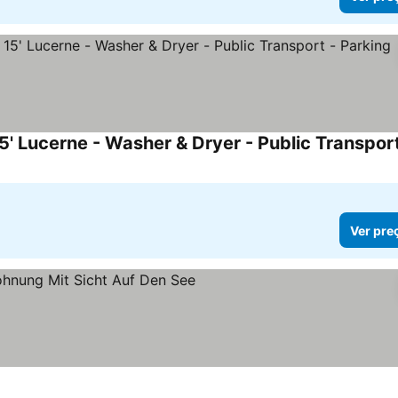
Ver pre
er preços