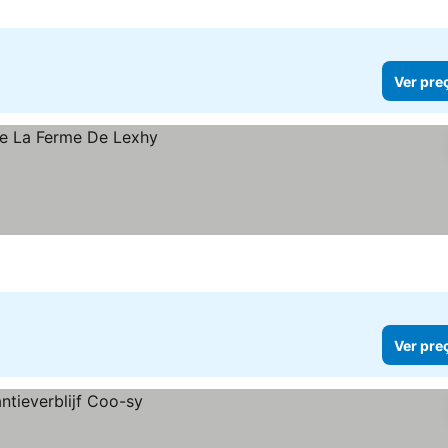
Ver pre
Ver pre