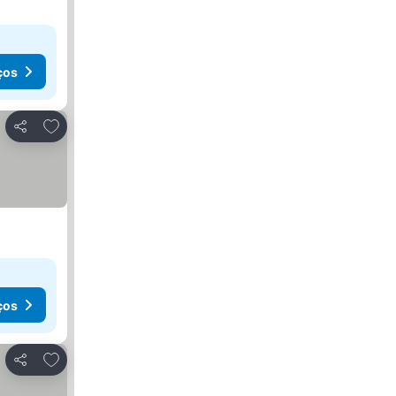
ços
Adicionar aos favoritos
Partilhar
ços
Adicionar aos favoritos
Partilhar