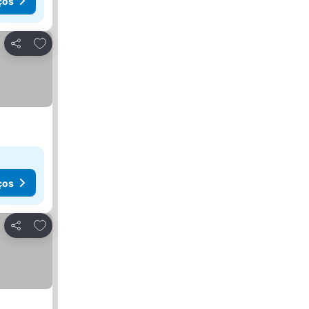
ços
Adicionar aos favoritos
Partilhar
ços
Adicionar aos favoritos
Partilhar