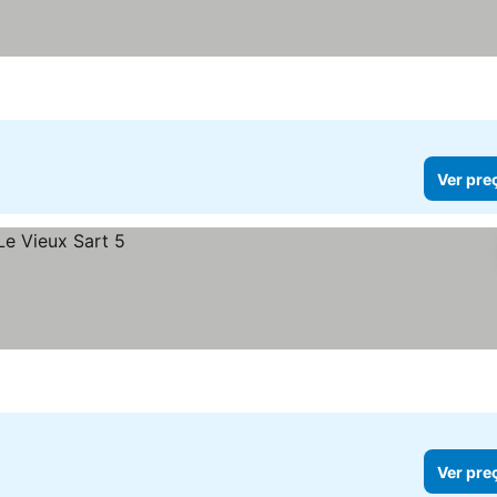
Ver pre
Ver pre