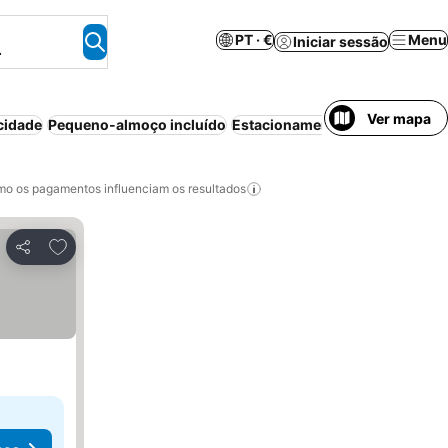
PT · €
Menu
Iniciar sessão
.
Ver mapa
cidade
Pequeno-almoço incluído
Estacionamento
Bed & Breakfa
o os pagamentos influenciam os resultados
Adicionar aos favoritos
Partilhar