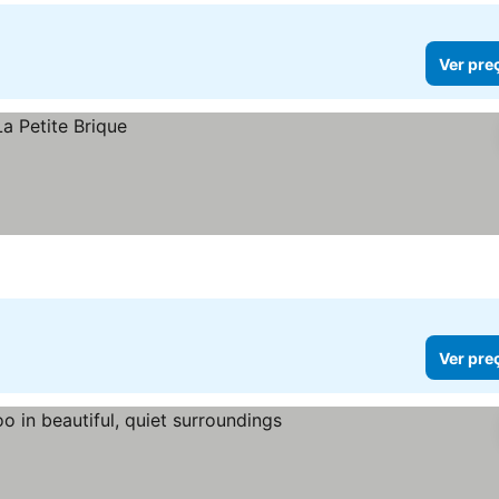
Ver pre
Ver pre