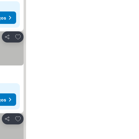
ços
Adicionar aos favoritos
Partilhar
ços
Adicionar aos favoritos
Partilhar