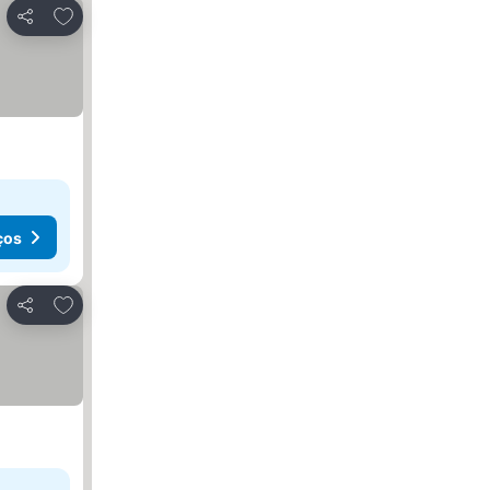
Adicionar aos favoritos
Partilhar
ços
Adicionar aos favoritos
Partilhar