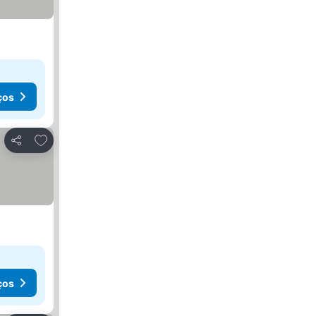
ços
Adicionar aos favoritos
Partilhar
ços