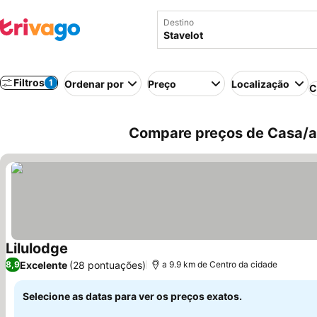
Destino
Filtros
1
Ordenar por
Preço
Localização
C
Compare preços de Casa/ap
Lilulodge
Excelente
(28 pontuações)
8,9
a 9.9 km de Centro da cidade
Selecione as datas para ver os preços exatos.