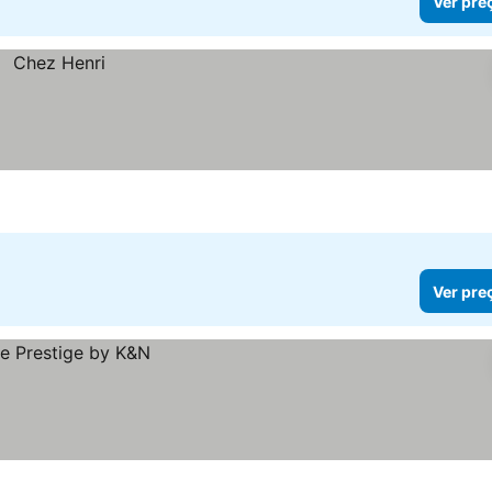
Ver pre
Ver pre