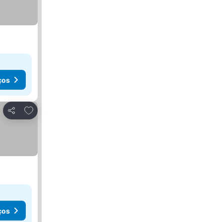
ços
Adicionar aos favoritos
Partilhar
ços