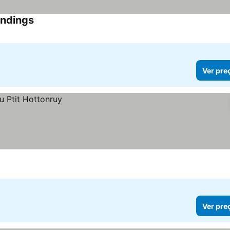
undings
Ver pre
Ver pre