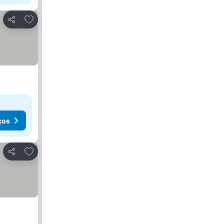
Adicionar aos favoritos
Partilhar
ços
Adicionar aos favoritos
Partilhar