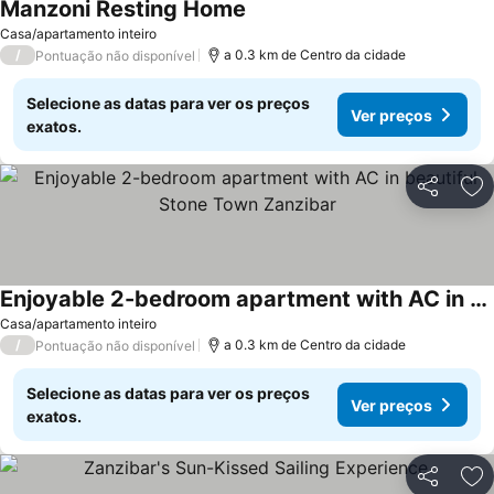
Manzoni Resting Home
Casa/apartamento inteiro
/
a 0.3 km de Centro da cidade
Pontuação não disponível
Selecione as datas para ver os preços
Ver preços
exatos.
Partilhar
Ad
Enjoyable 2-bedroom apartment with AC in beautiful Stone Town Zanzibar
Casa/apartamento inteiro
/
a 0.3 km de Centro da cidade
Pontuação não disponível
Selecione as datas para ver os preços
Ver preços
exatos.
Partilhar
Ad