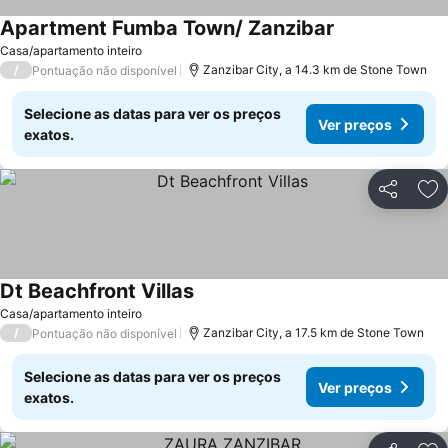
Apartment Fumba Town/ Zanzibar
Casa/apartamento inteiro
/
Zanzibar City, a 14.3 km de Stone Town
Pontuação não disponível
Selecione as datas para ver os preços
Ver preços
exatos.
Partilhar
Ad
Dt Beachfront Villas
Casa/apartamento inteiro
/
Zanzibar City, a 17.5 km de Stone Town
Pontuação não disponível
Selecione as datas para ver os preços
Ver preços
exatos.