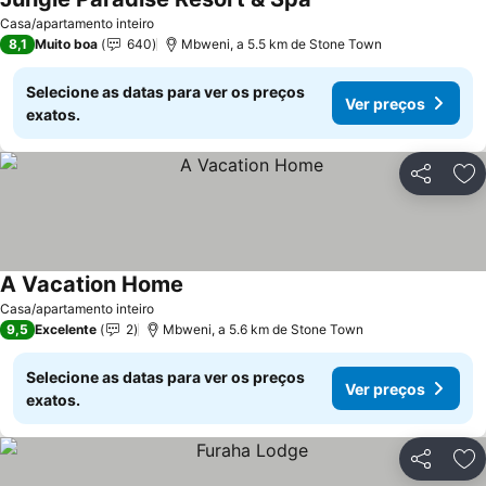
Casa/apartamento inteiro
8,1
Muito boa
640
Mbweni, a 5.5 km de Stone Town
Selecione as datas para ver os preços
Ver preços
exatos.
Partilhar
Ad
A Vacation Home
Casa/apartamento inteiro
9,5
Excelente
2
Mbweni, a 5.6 km de Stone Town
Selecione as datas para ver os preços
Ver preços
exatos.
Partilhar
Ad