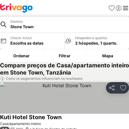
Favoritos
Iniciar
Me
Destino
Stone Town
Check-in/out
Hóspedes e quartos
Escolha as datas
2 hóspedes, 1 quarto.
Ordenar
Filtrar
Mapa
Compare preços de Casa/apartamento inteiro
em Stone Town, Tanzânia
Como os pagamentos influenciam os resultados
Partilhar
Ad
Kuti Hotel Stone Town
Casa/apartamento inteiro