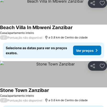
Partilhar
Ad
Beach Villa In Mbweni Zanzibar
Casa/apartamento inteiro
/
a 0.8 km de Centro da cidade
Pontuação não disponível
Selecione as datas para ver os preços
Ver preços
exatos.
Partilhar
Ad
Stone Town Zanzibar
Casa/apartamento inteiro
/
a 0.6 km de Centro da cidade
Pontuação não disponível