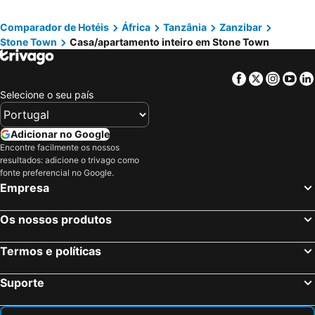
Comparador de Hotéis
África
Tanzânia
Zanzibar
Stone Town
Casa/apartamento inteiro em Stone Town
Facebook
Twitter
Insta
Yo
Selecione o seu país
Adicionar no Google
Encontre facilmente os nossos
resultados: adicione o trivago como
fonte preferencial no Google.
Empresa
Os nossos produtos
Termos e políticas
Suporte