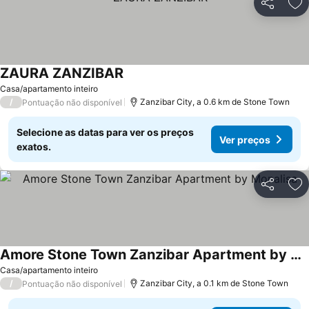
Partilhar
Ad
ZAURA ZANZIBAR
Casa/apartamento inteiro
/
Zanzibar City, a 0.6 km de Stone Town
Pontuação não disponível
Selecione as datas para ver os preços
Ver preços
exatos.
Partilhar
Ad
Amore Stone Town Zanzibar Apartment by Monalisa
Casa/apartamento inteiro
/
Zanzibar City, a 0.1 km de Stone Town
Pontuação não disponível