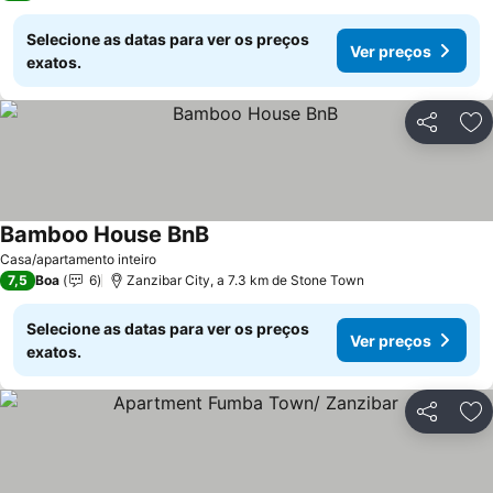
Selecione as datas para ver os preços
Ver preços
exatos.
Partilhar
Ad
Bamboo House BnB
Casa/apartamento inteiro
7,5
Boa
6
Zanzibar City, a 7.3 km de Stone Town
Selecione as datas para ver os preços
Ver preços
exatos.
Partilhar
Ad