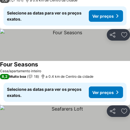
7,0
101
a 0.6 km de Centro da cidade
Selecione as datas para ver os preços
Ver preços
exatos.
Partilhar
Ad
Four Seasons
Casa/apartamento inteiro
8,2
Muito boa
18
a 0.4 km de Centro da cidade
Selecione as datas para ver os preços
Ver preços
exatos.
Partilhar
Ad