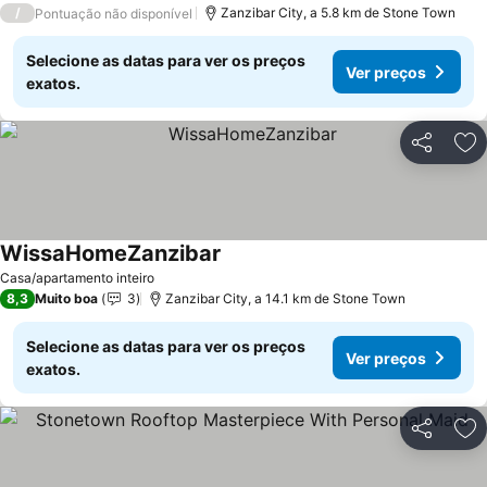
/
Zanzibar City, a 5.8 km de Stone Town
Pontuação não disponível
Selecione as datas para ver os preços
Ver preços
exatos.
Partilhar
Ad
WissaHomeZanzibar
Casa/apartamento inteiro
8,3
Muito boa
3
Zanzibar City, a 14.1 km de Stone Town
Selecione as datas para ver os preços
Ver preços
exatos.
Partilhar
Ad