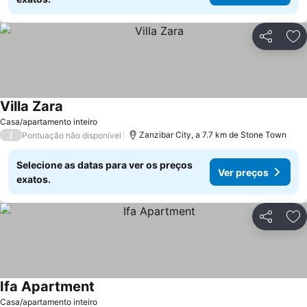
Partilhar
Ad
Villa Zara
Casa/apartamento inteiro
/
Zanzibar City, a 7.7 km de Stone Town
Pontuação não disponível
Selecione as datas para ver os preços
Ver preços
exatos.
Partilhar
Ad
Ifa Apartment
Casa/apartamento inteiro