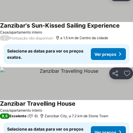
Zanzibar's Sun-Kissed Sailing Experience
Casa/apartamento inteiro
/
a 1.5 km de Centro da cidade
Pontuação não disponível
Selecione as datas para ver os preços
Ver preços
exatos.
Partilhar
Ad
Zanzibar Travelling House
Casa/apartamento inteiro
8,5
Excelente
6
Zanzibar City, a 7.2 km de Stone Town
Selecione as datas para ver os preços
Ver preços