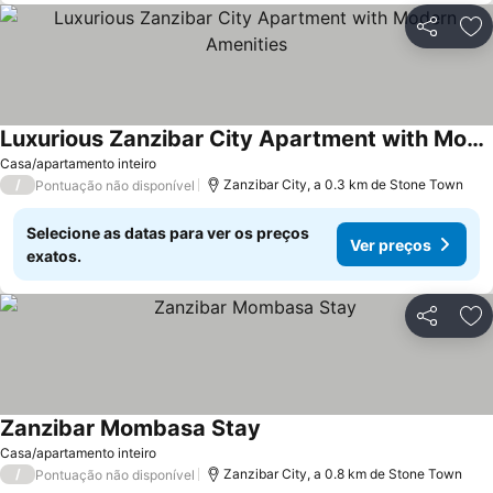
Partilhar
Ad
Luxurious Zanzibar City Apartment with Modern Amenities
Casa/apartamento inteiro
/
Zanzibar City, a 0.3 km de Stone Town
Pontuação não disponível
Selecione as datas para ver os preços
Ver preços
exatos.
Partilhar
Ad
Zanzibar Mombasa Stay
Casa/apartamento inteiro
/
Zanzibar City, a 0.8 km de Stone Town
Pontuação não disponível