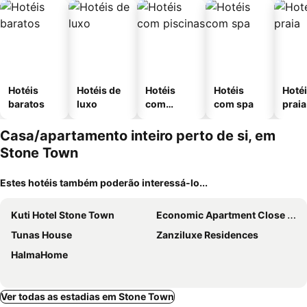
Hotéis
Hotéis de
Hotéis
Hotéis
Hotéi
baratos
luxo
com
com spa
praia
piscinas
Casa/apartamento inteiro perto de si, em
Stone Town
Estes hotéis também poderão interessá-lo...
Kuti Hotel Stone Town
Economic Apartment Close To The Market
Tunas House
Zanziluxe Residences
HalmaHome
Ver todas as estadias em Stone Town