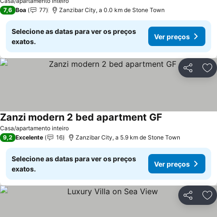
Casa/apartamento inteiro
7,6
Boa
77
Zanzibar City, a 0.0 km de Stone Town
Selecione as datas para ver os preços
Ver preços
exatos.
Partilhar
Ad
Zanzi modern 2 bed apartment GF
Casa/apartamento inteiro
9,2
Excelente
16
Zanzibar City, a 5.9 km de Stone Town
Selecione as datas para ver os preços
Ver preços
exatos.
Partilhar
Ad