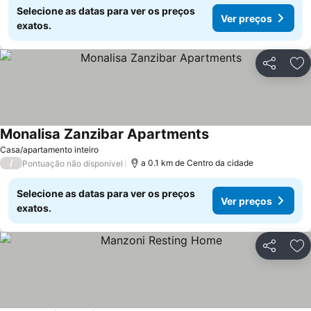
Selecione as datas para ver os preços
Ver preços
exatos.
Partilhar
Ad
Monalisa Zanzibar Apartments
Casa/apartamento inteiro
/
a 0.1 km de Centro da cidade
Pontuação não disponível
Selecione as datas para ver os preços
Ver preços
exatos.
Partilhar
Ad