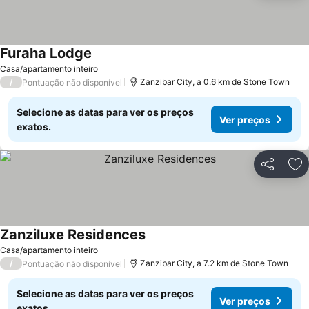
Furaha Lodge
Casa/apartamento inteiro
/
Zanzibar City, a 0.6 km de Stone Town
Pontuação não disponível
Selecione as datas para ver os preços
Ver preços
exatos.
Partilhar
Ad
Zanziluxe Residences
Casa/apartamento inteiro
/
Zanzibar City, a 7.2 km de Stone Town
Pontuação não disponível
Selecione as datas para ver os preços
Ver preços
exatos.