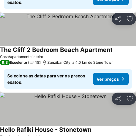
exatos.
Partilhar
Ad
The Cliff 2 Bedroom Beach Apartment
Casa/apartamento inteiro
9,3
Excelente
18
Zanzibar City, a 4.0 km de Stone Town
Selecione as datas para ver os preços
Ver preços
exatos.
Partilhar
Ad
Hello Rafiki House - Stonetown