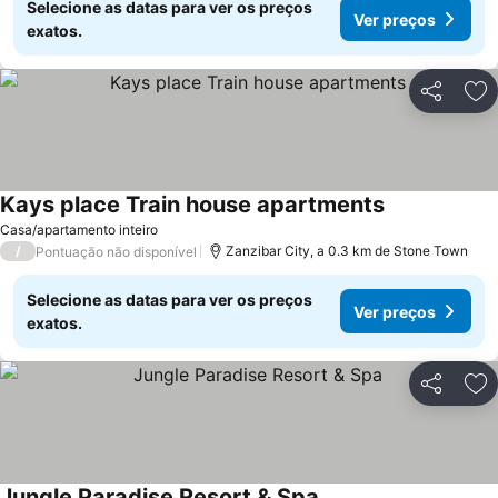
Selecione as datas para ver os preços
Ver preços
exatos.
Partilhar
Ad
Kays place Train house apartments
Casa/apartamento inteiro
/
Zanzibar City, a 0.3 km de Stone Town
Pontuação não disponível
Selecione as datas para ver os preços
Ver preços
exatos.
Partilhar
Ad
Jungle Paradise Resort & Spa