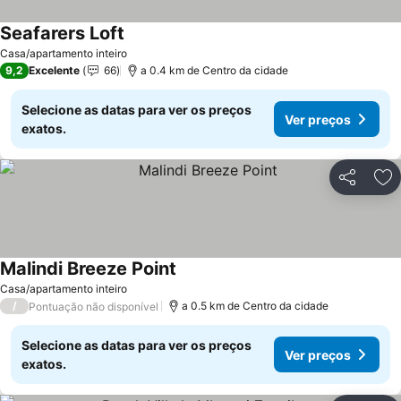
Seafarers Loft
Casa/apartamento inteiro
9,2
Excelente
66
a 0.4 km de Centro da cidade
Selecione as datas para ver os preços
Ver preços
exatos.
Partilhar
Ad
Malindi Breeze Point
Casa/apartamento inteiro
/
a 0.5 km de Centro da cidade
Pontuação não disponível
Selecione as datas para ver os preços
Ver preços
exatos.