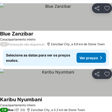
Partilhar
Ad
Blue Zanzibar
Casa/apartamento inteiro
/
Zanzibar City, a 6.6 km de Stone Town
Pontuação não disponível
Selecione as datas para ver os preços
Ver preços
exatos.
Partilhar
Ad
Karibu Nyumbani
Casa/apartamento inteiro
7,8
Boa
23
Zanzibar City, a 0.2 km de Stone Town