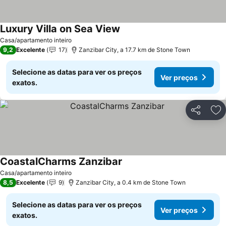
Luxury Villa on Sea View
Casa/apartamento inteiro
9,2
Excelente
17
Zanzibar City, a 17.7 km de Stone Town
Selecione as datas para ver os preços
Ver preços
exatos.
Partilhar
Ad
CoastalCharms Zanzibar
Casa/apartamento inteiro
8,5
Excelente
9
Zanzibar City, a 0.4 km de Stone Town
Selecione as datas para ver os preços
Ver preços
exatos.