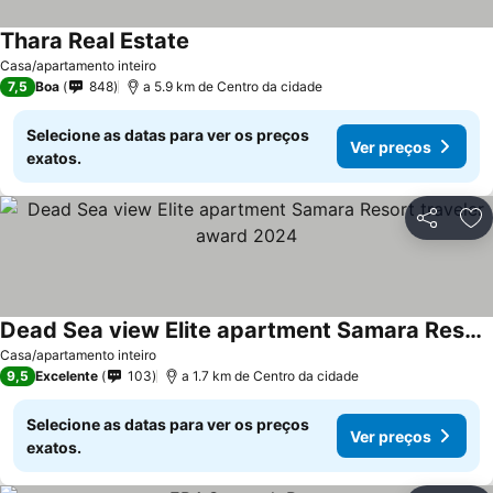
Thara Real Estate
Casa/apartamento inteiro
7,5
Boa
848
a 5.9 km de Centro da cidade
Selecione as datas para ver os preços
Ver preços
exatos.
Partilhar
Ad
Dead Sea view Elite apartment Samara Resort traveler award 2024
Casa/apartamento inteiro
9,5
Excelente
103
a 1.7 km de Centro da cidade
Selecione as datas para ver os preços
Ver preços
exatos.