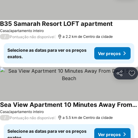
B35 Samarah Resort LOFT apartment
Casa/apartamento inteiro
/
a 2.2 km de Centro da cidade
Pontuação não disponível
Selecione as datas para ver os preços
Ver preços
exatos.
Partilhar
Ad
Sea View Apartment 10 Minutes Away From Dead Sea Beach
Casa/apartamento inteiro
/
a 5.5 km de Centro da cidade
Pontuação não disponível
Selecione as datas para ver os preços
Ver preços
exatos.