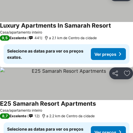
Luxury Apartments In Samarah Resort
Casa/apartamento inteiro
9,5
Excelente
441
a 2.1 km de Centro da cidade
Selecione as datas para ver os preços
Ver preços
exatos.
Partilhar
Ad
E25 Samarah Resort Apartments
Casa/apartamento inteiro
8,7
Excelente
12
a 2.2 km de Centro da cidade
Selecione as datas para ver os preços
Ver preços