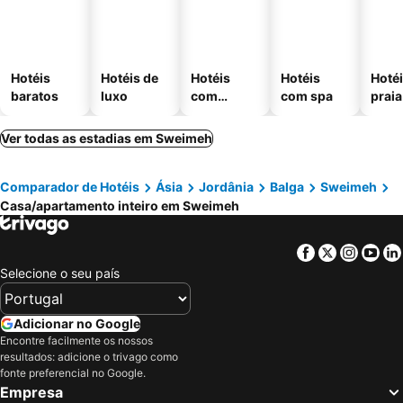
Hotéis
Hotéis de
Hotéis
Hotéis
Hotéi
baratos
luxo
com
com spa
praia
piscinas
Ver todas as estadias em Sweimeh
Comparador de Hotéis
Ásia
Jordânia
Balga
Sweimeh
Casa/apartamento inteiro em Sweimeh
Facebook
Twitter
Insta
Yo
Selecione o seu país
Adicionar no Google
Encontre facilmente os nossos
resultados: adicione o trivago como
fonte preferencial no Google.
Empresa