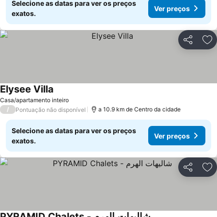
Selecione as datas para ver os preços
Ver preços
exatos.
Partilhar
Ad
Elysee Villa
Casa/apartamento inteiro
/
a 10.9 km de Centro da cidade
Pontuação não disponível
Selecione as datas para ver os preços
Ver preços
exatos.
Partilhar
Ad
PYRAMID Chalets - شاليهات الهرم