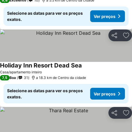
8,8
Excelente
10
a 5.5 km de Centro da cidade
Selecione as datas para ver os preços
Ver preços
exatos.
Partilhar
Ad
Holiday Inn Resort Dead Sea
Casa/apartamento inteiro
7,5
Boa
31
a 18.3 km de Centro da cidade
Selecione as datas para ver os preços
Ver preços
exatos.
Partilhar
Ad