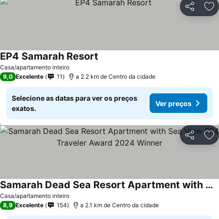
Partilhar
Ad
EP4 Samarah Resort
Casa/apartamento inteiro
9,0
Excelente
11
a 2.2 km de Centro da cidade
Selecione as datas para ver os preços
Ver preços
exatos.
Partilhar
Ad
Samarah Dead Sea Resort Apartment with Sea View FP4 Traveler Award 2024 Winner
Casa/apartamento inteiro
8,9
Excelente
154
a 2.1 km de Centro da cidade