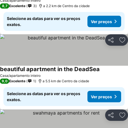
Casa/apartamento inteiro
8,7
Excelente
3
a 2.2 km de Centro da cidade
Selecione as datas para ver os preços
Ver preços
exatos.
Partilhar
Ad
beautiful apartment in the DeadSea
Casa/apartamento inteiro
9,0
Excelente
1
a 5.5 km de Centro da cidade
Selecione as datas para ver os preços
Ver preços
exatos.
Partilhar
Ad