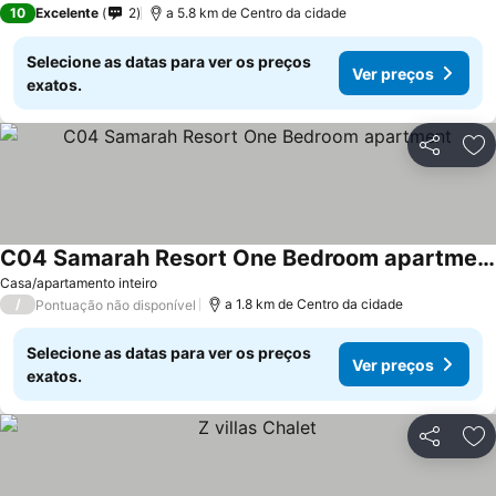
10
Excelente
2
a 5.8 km de Centro da cidade
Selecione as datas para ver os preços
Ver preços
exatos.
Partilhar
Ad
C04 Samarah Resort One Bedroom apartment
Casa/apartamento inteiro
/
a 1.8 km de Centro da cidade
Pontuação não disponível
Selecione as datas para ver os preços
Ver preços
exatos.
Partilhar
Ad