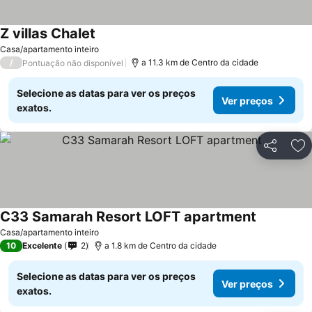
Z villas Chalet
Casa/apartamento inteiro
/
a 11.3 km de Centro da cidade
Pontuação não disponível
Selecione as datas para ver os preços
Ver preços
exatos.
Partilhar
Ad
C33 Samarah Resort LOFT apartment
Casa/apartamento inteiro
10
Excelente
2
a 1.8 km de Centro da cidade
Selecione as datas para ver os preços
Ver preços
exatos.