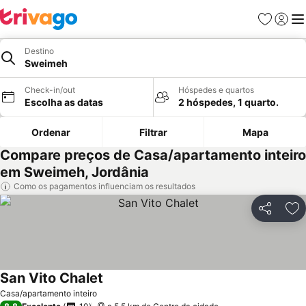
Favoritos
Iniciar
Me
Destino
Sweimeh
Check-in/out
Hóspedes e quartos
Escolha as datas
2 hóspedes, 1 quarto.
Ordenar
Filtrar
Mapa
Compare preços de Casa/apartamento inteiro
em Sweimeh, Jordânia
Como os pagamentos influenciam os resultados
Partilhar
Ad
San Vito Chalet
Casa/apartamento inteiro