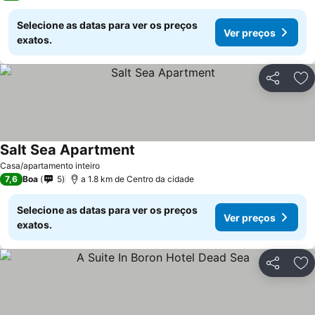
Selecione as datas para ver os preços
Ver preços
exatos.
Partilhar
Ad
Salt Sea Apartment
Casa/apartamento inteiro
7,6
Boa
5
a 1.8 km de Centro da cidade
Selecione as datas para ver os preços
Ver preços
exatos.
Partilhar
Ad