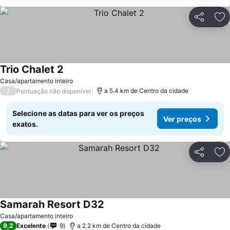
Partilhar
Ad
Trio Chalet 2
Casa/apartamento inteiro
/
a 5.4 km de Centro da cidade
Pontuação não disponível
Selecione as datas para ver os preços
Ver preços
exatos.
Partilhar
Ad
Samarah Resort D32
Casa/apartamento inteiro
9,2
Excelente
9
a 2.2 km de Centro da cidade