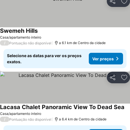
Partilhar
Ad
Swemeh Hills
Casa/apartamento inteiro
/
a 6.1 km de Centro da cidade
Pontuação não disponível
Selecione as datas para ver os preços
Ver preços
exatos.
Partilhar
Ad
Lacasa Chalet Panoramic View To Dead Sea
Casa/apartamento inteiro
/
a 6.4 km de Centro da cidade
Pontuação não disponível