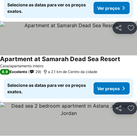
Selecione as datas para ver os preços
Ver preços
exatos.
Partilhar
Ad
Apartment at Samarah Dead Sea Resort
Casa/apartamento inteiro
8,9
Excelente
29
a 2.1 km de Centro da cidade
Selecione as datas para ver os preços
Ver preços
exatos.
Partilhar
Ad