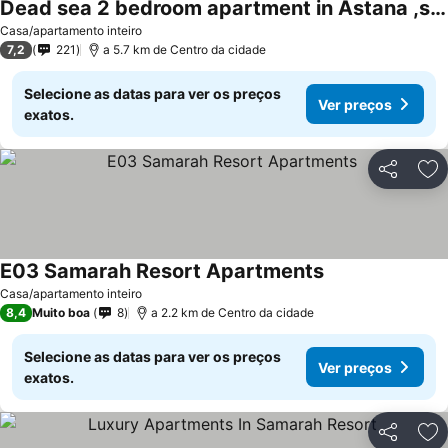
Dead sea 2 bedroom apartment in Astana ,swemeh Jordan
Casa/apartamento inteiro
7,2
221
a 5.7 km de Centro da cidade
Selecione as datas para ver os preços
Ver preços
exatos.
Partilhar
Ad
E03 Samarah Resort Apartments
Casa/apartamento inteiro
8,4
Muito boa
8
a 2.2 km de Centro da cidade
Selecione as datas para ver os preços
Ver preços
exatos.
Partilhar
Ad