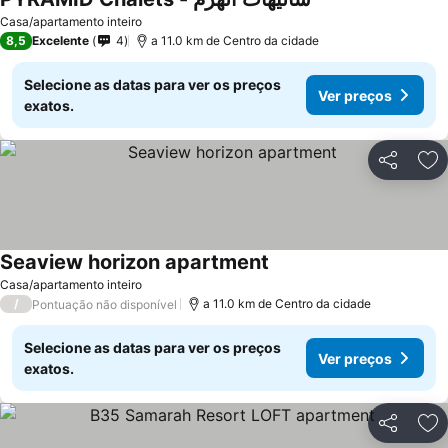
Casa/apartamento inteiro
8,5
Excelente
4
a 11.0 km de Centro da cidade
Selecione as datas para ver os preços
Ver preços
exatos.
Partilhar
Ad
Seaview horizon apartment
Casa/apartamento inteiro
/
a 11.0 km de Centro da cidade
Pontuação não disponível
Selecione as datas para ver os preços
Ver preços
exatos.
Partilhar
Ad