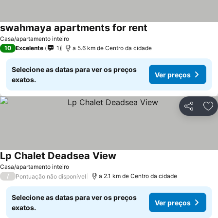
swahmaya apartments for rent
Casa/apartamento inteiro
10
Excelente
1
a 5.6 km de Centro da cidade
Selecione as datas para ver os preços
Ver preços
exatos.
Partilhar
Ad
Lp Chalet Deadsea View
Casa/apartamento inteiro
/
a 2.1 km de Centro da cidade
Pontuação não disponível
Selecione as datas para ver os preços
Ver preços
exatos.