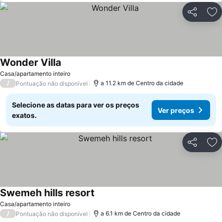
Partilhar
Ad
Wonder Villa
Casa/apartamento inteiro
/
a 11.2 km de Centro da cidade
Pontuação não disponível
Selecione as datas para ver os preços
Ver preços
exatos.
Partilhar
Ad
Swemeh hills resort
Casa/apartamento inteiro
/
a 6.1 km de Centro da cidade
Pontuação não disponível