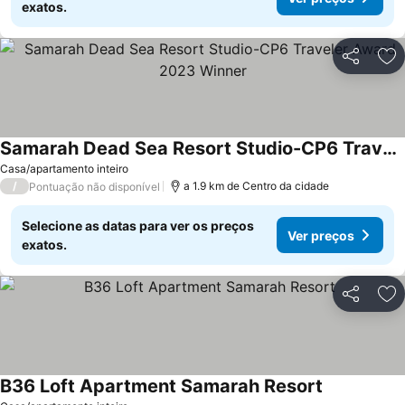
exatos.
Partilhar
Ad
Samarah Dead Sea Resort Studio-CP6 Traveler Award 2023 Winner
Casa/apartamento inteiro
/
a 1.9 km de Centro da cidade
Pontuação não disponível
Selecione as datas para ver os preços
Ver preços
exatos.
Partilhar
Ad
B36 Loft Apartment Samarah Resort