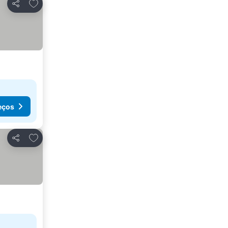
Adicionar aos favoritos
Partilhar
eços
Adicionar aos favoritos
Partilhar