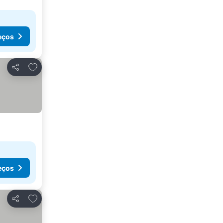
eços
Adicionar aos favoritos
Partilhar
eços
Adicionar aos favoritos
Partilhar