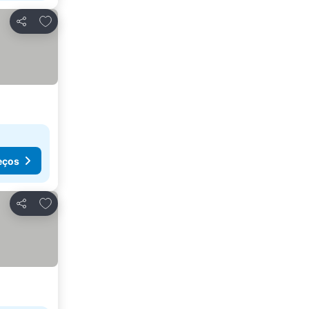
Adicionar aos favoritos
Partilhar
eços
Adicionar aos favoritos
Partilhar