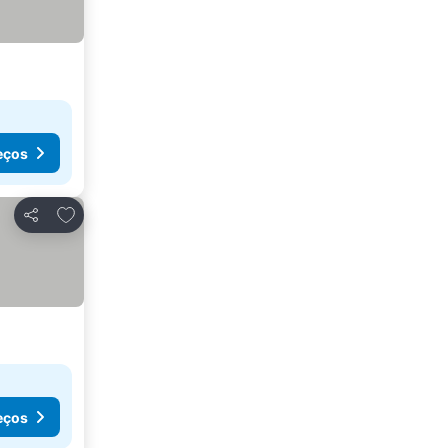
eços
Adicionar aos favoritos
Partilhar
eços