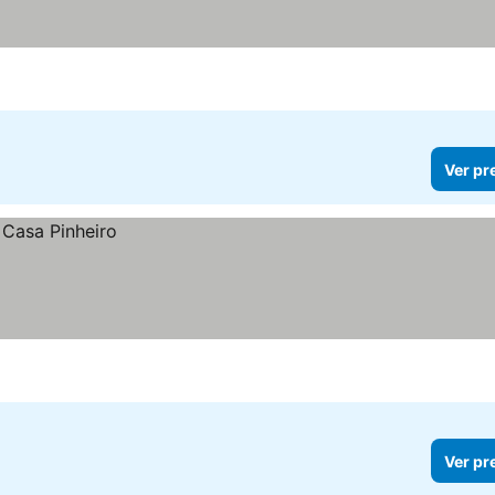
Ver pr
Ver pr