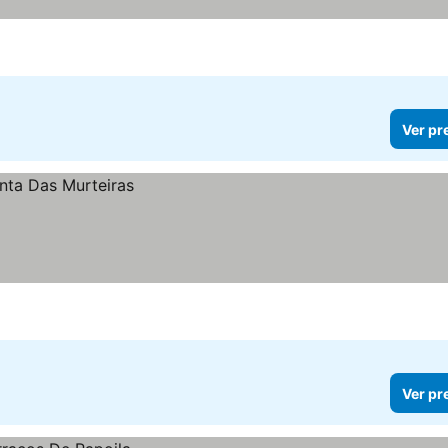
Ver pr
Ver pr