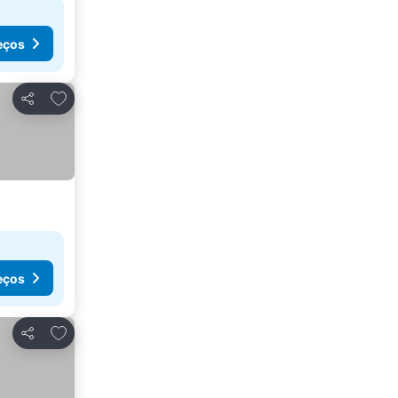
eços
Adicionar aos favoritos
Partilhar
eços
Adicionar aos favoritos
Partilhar