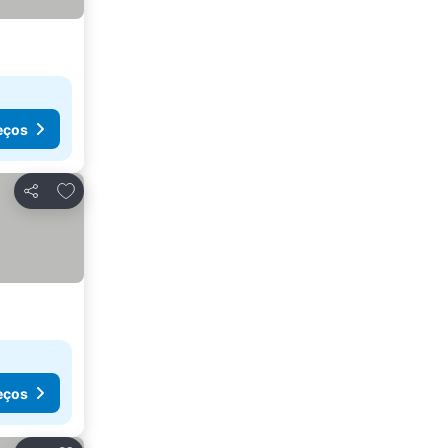
eços
Adicionar aos favoritos
Partilhar
eços