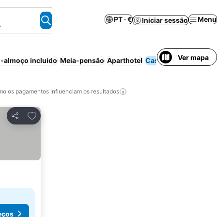
PT · €
Menu
Iniciar sessão
.
Ver mapa
-almoço incluído
Meia-pensão
Aparthotel
Casa/apartamento int
o os pagamentos influenciam os resultados
Adicionar aos favoritos
Partilhar
eços