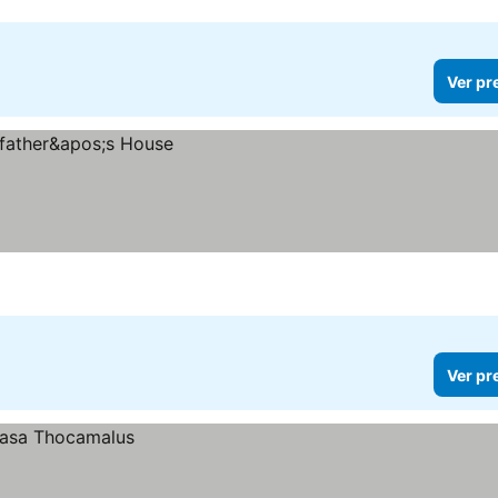
Ver pr
Ver pr