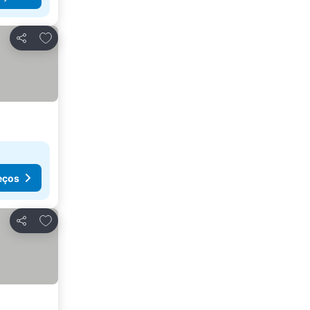
Adicionar aos favoritos
Partilhar
eços
Adicionar aos favoritos
Partilhar