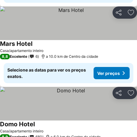
Partilhar
Ad
Mars Hotel
Casa/apartamento inteiro
8,8
Excelente
6
a 10.0 km de Centro da cidade
Selecione as datas para ver os preços
Ver preços
exatos.
Partilhar
Ad
Domo Hotel
Casa/apartamento inteiro
8,9
Excelente
680
a 6.0 km de Centro da cidade