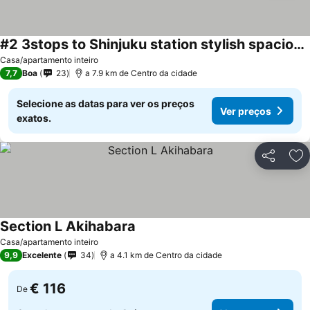
#2 3stops to Shinjuku station stylish spacious studio apartment
Casa/apartamento inteiro
7,7
Boa
23
a 7.9 km de Centro da cidade
Selecione as datas para ver os preços
Ver preços
exatos.
Partilhar
Ad
Section L Akihabara
Casa/apartamento inteiro
9,9
Excelente
34
a 4.1 km de Centro da cidade
€ 116
De