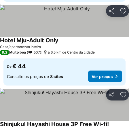
Partilhar
Ad
Hotel Mju-Adult Only
Casa/apartamento inteiro
8,2
Muito boa
507
a 6.5 km de Centro da cidade
€ 44
De
Consulte os preços de
8 sites
Ver preços
Partilhar
Ad
Shinjuku! Hayashi House 3P Free Wi-fi!