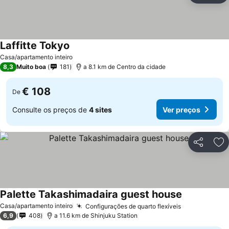
Laffitte Tokyo
Casa/apartamento inteiro
8,3
Muito boa
181
a 8.1 km de Centro da cidade
€ 108
De
Consulte os preços de
4 sites
Ver preços
Partilhar
Ad
Palette Takashimadaira guest house
Casa/apartamento inteiro
Configurações de quarto flexíveis
6,9
408
a 11.6 km de Shinjuku Station