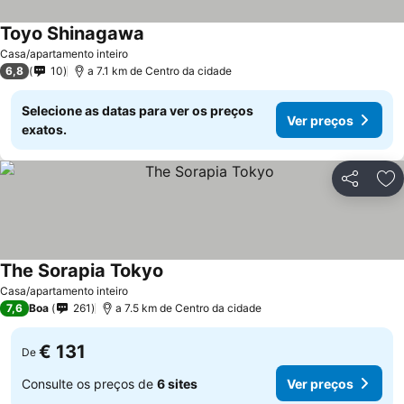
Toyo Shinagawa
Casa/apartamento inteiro
6,8
10
a 7.1 km de Centro da cidade
Selecione as datas para ver os preços
Ver preços
exatos.
Partilhar
Ad
The Sorapia Tokyo
Casa/apartamento inteiro
7,6
Boa
261
a 7.5 km de Centro da cidade
€ 131
De
Consulte os preços de
6 sites
Ver preços