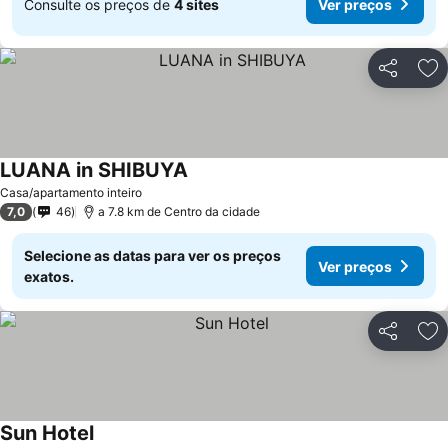
Consulte os preços de
4 sites
Ver preços
Partilhar
Ad
LUANA in SHIBUYA
Casa/apartamento inteiro
7,0
46
a 7.8 km de Centro da cidade
Selecione as datas para ver os preços
Ver preços
exatos.
Partilhar
Ad
Sun Hotel