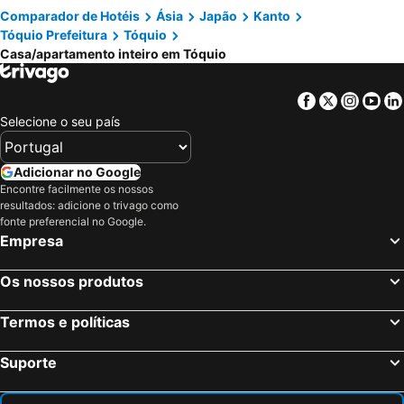
Comparador de Hotéis
Ásia
Japão
Kanto
Vintage Design Kagurazaka
Yushima Okachimachi Hotel
Tóquio Prefeitura
Tóquio
Shinjuku Downtown 1min walk to metro Cozy APT
LARK OKUBO Free wifi
Casa/apartamento inteiro em Tóquio
HIZ HOTEL Ginza
Domo Hotel
HANANOSATO板橋中丸町a
nestay apartment tokyo otsuka
Facebook
Twitter
Insta
Yo
Selecione o seu país
Seaside Tamachi
Kiki HouseH --Self Check-in -- Room Number & Password is in the following email
PRISM Inn Ogu
Recorrido Yoyogi
Adicionar no Google
Jing House Akihabara Ryokan
Nestay Suite Tokyo Tabata
Encontre facilmente os nossos
Shimbashi Hotel Sho
Mi-HOTEL UENO
resultados: adicione o trivago como
fonte preferencial no Google.
テルヌファビュル亀戸 - Tokyo Urban APT in a Japanese Local Shopping Street, with Direct Access to Shinjuku & Akihabara
Hotel KinRin
Empresa
Matsui Building
Calm Asakusa Kaminarimon Gate CLx
East Toranomon Is The Central Tokyo
Guesthouse Akasaka - Hostel
Os nossos produtos
板橋 RCアネックス Rc207
Sumida DIAS
Termos e políticas
Wellsquareism Otsuka
HJ PLACE SHIBUYA
nestay inn tokyo tsukiji
Ohayo
Suporte
AinoWuhoteruChiDai
YIAN-Nishiwaseda