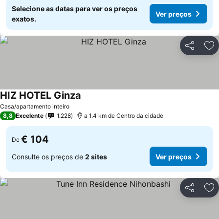
Selecione as datas para ver os preços
Ver preços
exatos.
Partilhar
Ad
HIZ HOTEL Ginza
Casa/apartamento inteiro
8,8
Excelente
1.228
a 1.4 km de Centro da cidade
€ 104
De
Consulte os preços de
2 sites
Ver preços
Partilhar
Ad