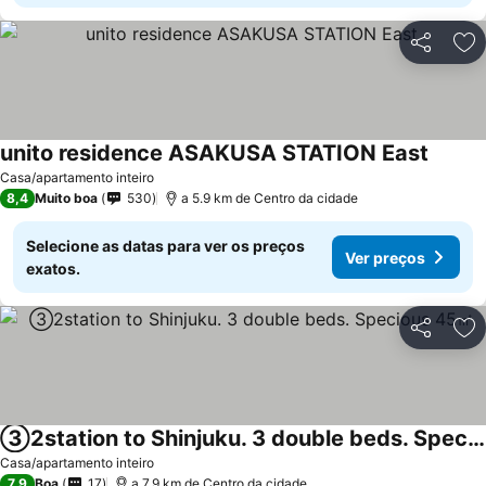
Partilhar
Ad
unito residence ASAKUSA STATION East
Casa/apartamento inteiro
8,4
Muito boa
530
a 5.9 km de Centro da cidade
Selecione as datas para ver os preços
Ver preços
exatos.
Partilhar
Ad
③2station to Shinjuku. 3 double beds. Specious 45㎡
Casa/apartamento inteiro
7,9
Boa
17
a 7.9 km de Centro da cidade