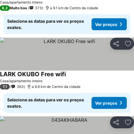
Casa/apartamento inteiro
8,2
Muito boa
373
a 9.1 km de Centro da cidade
Selecione as datas para ver os preços
Ver preços
exatos.
Partilhar
Ad
LARK OKUBO Free wifi
Casa/apartamento inteiro
7,1
363
a 6.6 km de Centro da cidade
Selecione as datas para ver os preços
Ver preços
exatos.
Partilhar
Ad