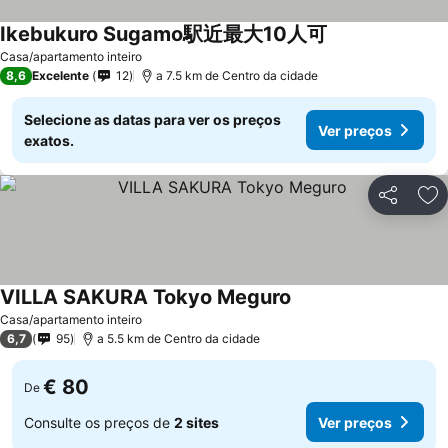
Ikebukuro Sugamo駅近最大10人可
Casa/apartamento inteiro
8,6
Excelente
12
a 7.5 km de Centro da cidade
Selecione as datas para ver os preços
Ver preços
exatos.
Partilhar
Ad
VILLA SAKURA Tokyo Meguro
Casa/apartamento inteiro
6,7
95
a 5.5 km de Centro da cidade
€ 80
De
Consulte os preços de
2 sites
Ver preços