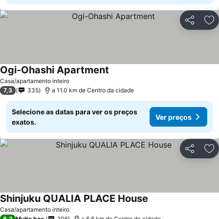
Partilhar
Ad
Ogi-Ohashi Apartment
Casa/apartamento inteiro
7,3
335
a 11.0 km de Centro da cidade
Selecione as datas para ver os preços
Ver preços
exatos.
Partilhar
Ad
Shinjuku QUALIA PLACE House
Casa/apartamento inteiro
8,2
Muito boa
206
a 6.6 km de Centro da cidade