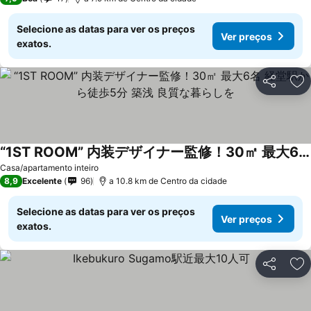
Selecione as datas para ver os preços
Ver preços
exatos.
Partilhar
Ad
“1ST ROOM” 内装デザイナー監修！30㎡ 最大6名 経堂駅から徒歩5分 築浅 良質な暮らしを
Casa/apartamento inteiro
8,9
Excelente
96
a 10.8 km de Centro da cidade
Selecione as datas para ver os preços
Ver preços
exatos.
Partilhar
Ad