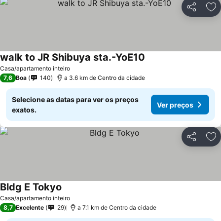
Partilhar
Ad
walk to JR Shibuya sta.-YoE10
Casa/apartamento inteiro
7,6
Boa
140
a 3.6 km de Centro da cidade
Selecione as datas para ver os preços
Ver preços
exatos.
Partilhar
Ad
Bldg E Tokyo
Casa/apartamento inteiro
8,7
Excelente
29
a 7.1 km de Centro da cidade