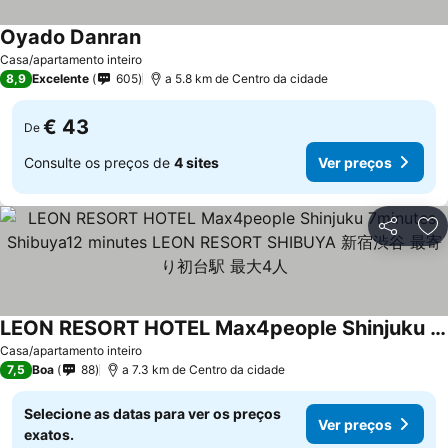
Oyado Danran
Casa/apartamento inteiro
8,9
Excelente
605
a 5.8 km de Centro da cidade
€ 43
De
Consulte os preços de
4 sites
Ver preços
Partilhar
Ad
LEON RESORT HOTEL Max4people Shinjuku 7minutes Shibuya12 minutes LEON RESORT SHIBUYA 新宿渋谷 最寄り初台駅 最大4人
Casa/apartamento inteiro
7,5
Boa
88
a 7.3 km de Centro da cidade
Selecione as datas para ver os preços
Ver preços
exatos.