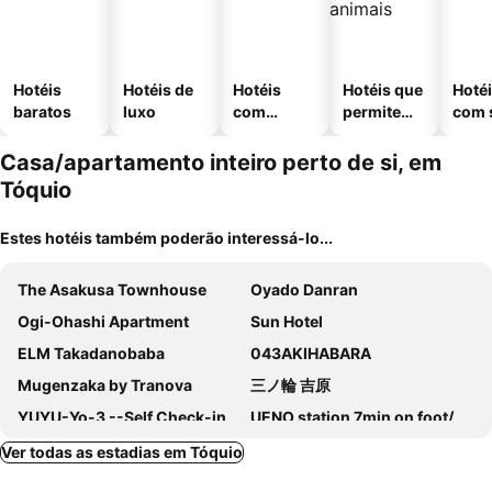
Hotéis
Hotéis de
Hotéis
Hotéis que
Hoté
baratos
luxo
com
permitem
com 
piscinas
animais
Casa/apartamento inteiro perto de si, em
Tóquio
Estes hotéis também poderão interessá-lo...
The Asakusa Townhouse
Oyado Danran
Ogi-Ohashi Apartment
Sun Hotel
ELM Takadanobaba
043AKIHABARA
Mugenzaka by Tranova
三ノ輪 吉原
YUYU-Yo-3 --Self Check-in -- Room Number & Password is in the following email
UENO station 7min on foot/Cozy Apartment/Convenient location
MAT Shinjuku West
E JOY INN-West Shinjuku Branch
Ver todas as estadias em Tóquio
Palette Takashimadaira guest house
Mars Hotel