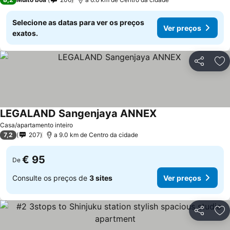
Selecione as datas para ver os preços
Ver preços
exatos.
Partilhar
Ad
LEGALAND Sangenjaya ANNEX
Casa/apartamento inteiro
7,2
207
a 9.0 km de Centro da cidade
€ 95
De
Consulte os preços de
3 sites
Ver preços
Partilhar
Ad