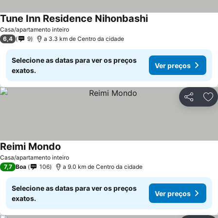
Tune Inn Residence Nihonbashi
Casa/apartamento inteiro
6,4
9
a 3.3 km de Centro da cidade
Selecione as datas para ver os preços
Ver preços
exatos.
Partilhar
Ad
Reimi Mondo
Casa/apartamento inteiro
7,7
Boa
106
a 9.0 km de Centro da cidade
Selecione as datas para ver os preços
Ver preços
exatos.