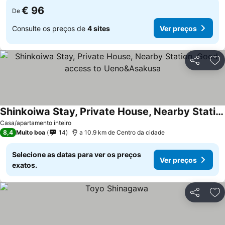
€ 96
De
Consulte os preços de
4 sites
Ver preços
Partilhar
Ad
Shinkoiwa Stay, Private House, Nearby Station, Good access to Ueno&Asakusa
Casa/apartamento inteiro
8,4
Muito boa
14
a 10.9 km de Centro da cidade
Selecione as datas para ver os preços
Ver preços
exatos.
Partilhar
Ad