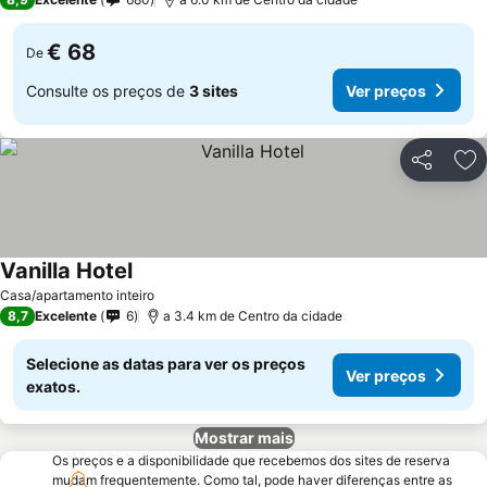
€ 68
De
Consulte os preços de
3 sites
Ver preços
Partilhar
Ad
Vanilla Hotel
Casa/apartamento inteiro
8,7
Excelente
6
a 3.4 km de Centro da cidade
Selecione as datas para ver os preços
Ver preços
exatos.
Mostrar mais
Os preços e a disponibilidade que recebemos dos sites de reserva
mudam frequentemente. Como tal, pode haver diferenças entre as