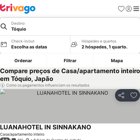
Favoritos
Iniciar
Me
Destino
Tóquio
Check-in/out
Hóspedes e quartos
Escolha as datas
2 hóspedes, 1 quarto.
Ordenar
Filtrar
Mapa
Compare preços de Casa/apartamento inteiro
em Tóquio, Japão
Como os pagamentos influenciam os resultados
Partilhar
Ad
LUANAHOTEL IN SINNAKANO
Casa/apartamento inteiro