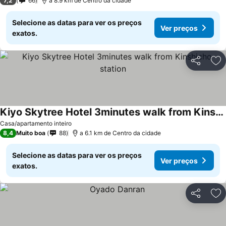
7,2
66
a 8.9 km de Centro da cidade
Selecione as datas para ver os preços
Ver preços
exatos.
Partilhar
Ad
Kiyo Skytree Hotel 3minutes walk from Kinshicho station
Casa/apartamento inteiro
8,4
Muito boa
88
a 6.1 km de Centro da cidade
Selecione as datas para ver os preços
Ver preços
exatos.
Partilhar
Ad