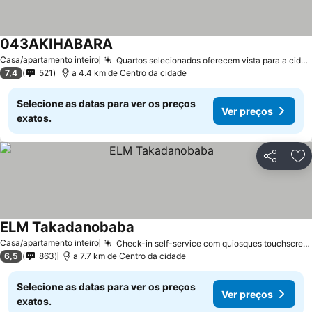
043AKIHABARA
Casa/apartamento inteiro
Quartos selecionados oferecem vista para a cidade
7,4
521
a 4.4 km de Centro da cidade
Selecione as datas para ver os preços
Ver preços
exatos.
Partilhar
Ad
ELM Takadanobaba
Casa/apartamento inteiro
Check-in self-service com quiosques touchscreen
6,5
863
a 7.7 km de Centro da cidade
Selecione as datas para ver os preços
Ver preços
exatos.