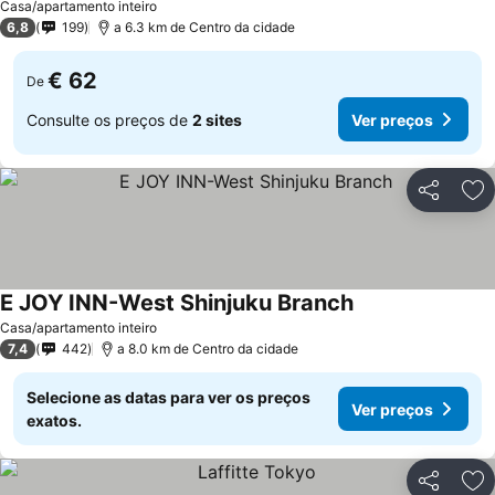
Casa/apartamento inteiro
6,8
199
a 6.3 km de Centro da cidade
€ 62
De
Consulte os preços de
2 sites
Ver preços
Partilhar
Ad
E JOY INN-West Shinjuku Branch
Casa/apartamento inteiro
7,4
442
a 8.0 km de Centro da cidade
Selecione as datas para ver os preços
Ver preços
exatos.
Partilhar
Ad