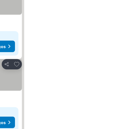
ços
Adicionar aos favoritos
Partilhar
ços