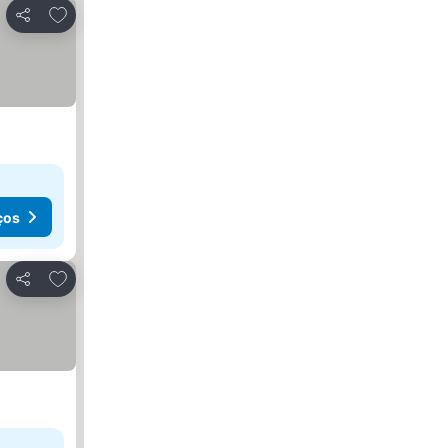
Adicionar aos favoritos
Partilhar
ços
Adicionar aos favoritos
Partilhar