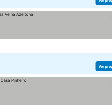
Ver pre
Ver pre