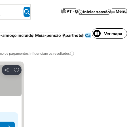
PT · €
Menu
Iniciar sessão
.
Ver mapa
-almoço incluído
Meia-pensão
Aparthotel
Casa/apartamento int
o os pagamentos influenciam os resultados
Adicionar aos favoritos
Partilhar