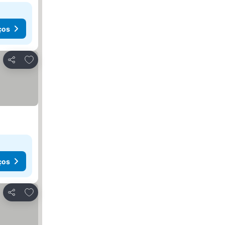
ços
Adicionar aos favoritos
Partilhar
ços
Adicionar aos favoritos
Partilhar