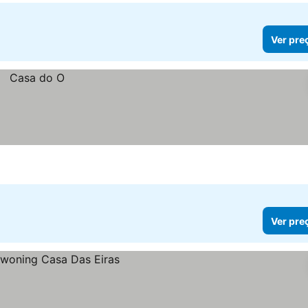
Ver pre
Ver pre