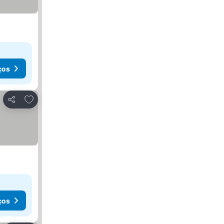
ços
Adicionar aos favoritos
Partilhar
ços