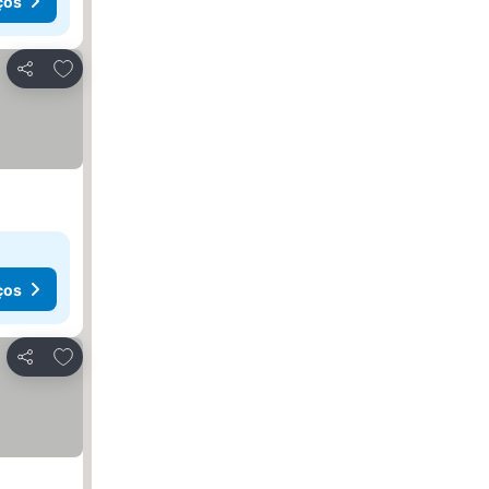
ços
Adicionar aos favoritos
Partilhar
ços
Adicionar aos favoritos
Partilhar