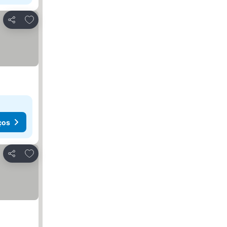
Adicionar aos favoritos
Partilhar
ços
Adicionar aos favoritos
Partilhar