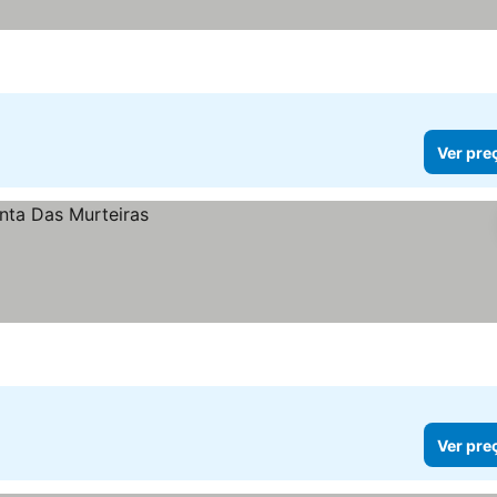
Ver pre
Ver pre