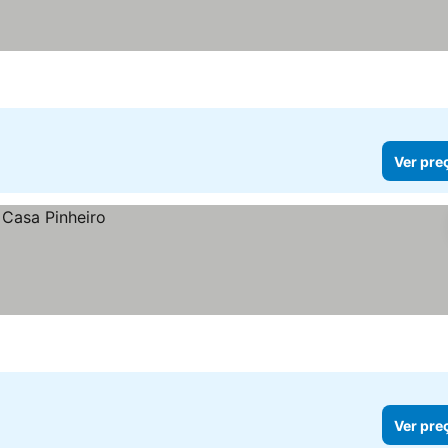
Ver pre
Ver pre