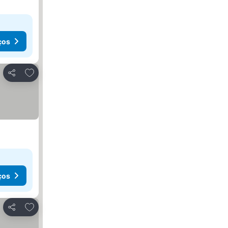
ços
Adicionar aos favoritos
Partilhar
ços
Adicionar aos favoritos
Partilhar