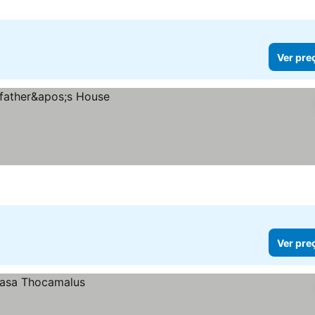
Ver pre
Ver pre