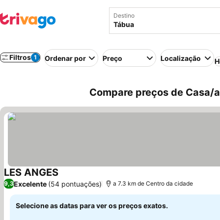
Destino
Filtros
1
Ordenar por
Preço
Localização
H
Compare preços de Casa/ap
LES ANGES
Ver preços
Excelente
(54 pontuações)
9,3
a 7.3 km de Centro da cidade
Selecione as datas para ver os preços exatos.