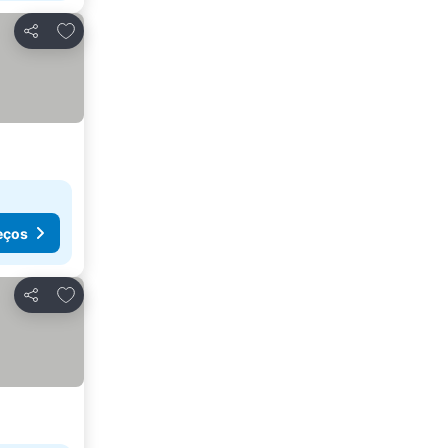
Adicionar aos favoritos
Partilhar
eços
Adicionar aos favoritos
Partilhar