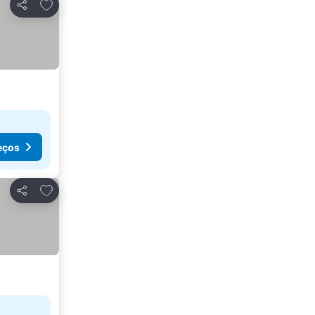
Adicionar aos favoritos
Partilhar
eços
Adicionar aos favoritos
Partilhar