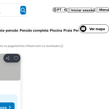
PT · €
Menu
Iniciar sessão
.
Ver mapa
eia-pensão
Pensão completa
Piscina
Praia
Pequeno-almoço inc
o os pagamentos influenciam os resultados
Adicionar aos favoritos
Partilhar
eços