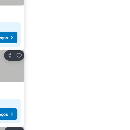
eços
Adicionar aos favoritos
Partilhar
eços