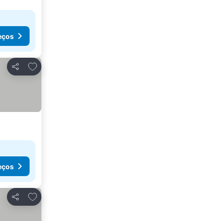
eços
Adicionar aos favoritos
Partilhar
eços
Adicionar aos favoritos
Partilhar