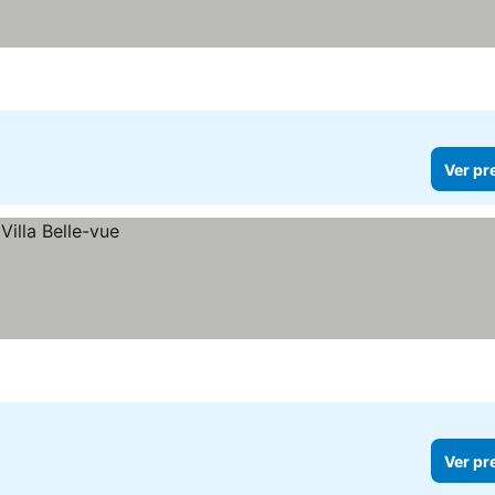
Ver pr
Ver pr