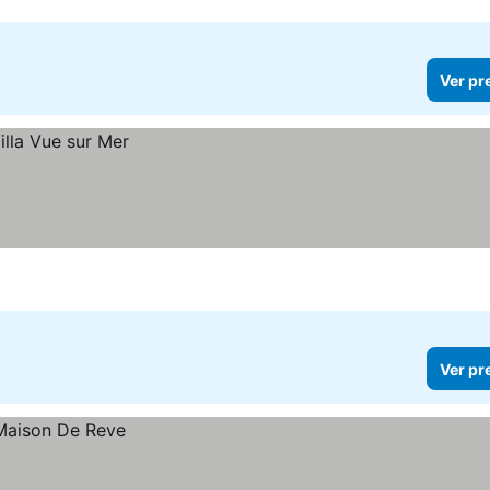
Ver pr
Ver pr