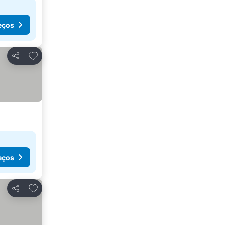
eços
Adicionar aos favoritos
Partilhar
eços
Adicionar aos favoritos
Partilhar