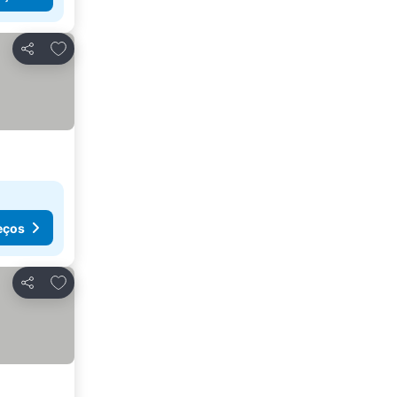
Adicionar aos favoritos
Partilhar
eços
Adicionar aos favoritos
Partilhar