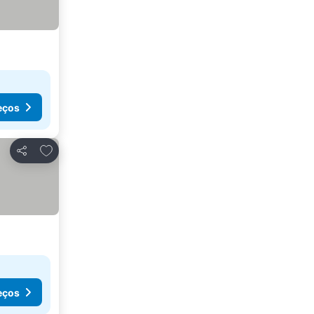
eços
Adicionar aos favoritos
Partilhar
eços