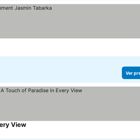
Ver pr
very View