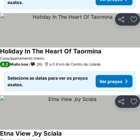
exatos.
Partilhar
Ad
Holiday In The Heart Of Taormina
Ver preços
Casa/apartamento inteiro
8,2
Muito boa
26
a 0.6 km de Centro da cidade
Selecione as datas para ver os preços
Ver preços
exatos.
Partilhar
Ad
Etna View ,by Sciala
Ver preços