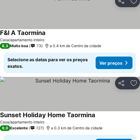
Partilhar
Ad
F&l A Taormina
Ver preços
Casa/apartamento inteiro
8,3
Muito boa
73
a 0.4 km de Centro da cidade
Selecione as datas para ver os preços
Ver preços
exatos.
Partilhar
Ad
Sunset Holiday Home Taormina
Ver preços
Casa/apartamento inteiro
9,0
Excelente
127
a 0.3 km de Centro da cidade