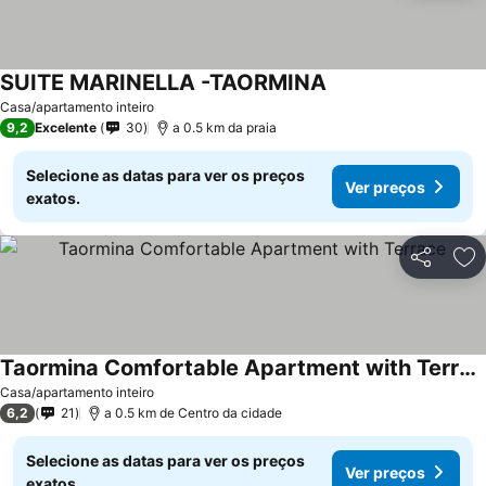
SUITE MARINELLA -TAORMINA
Ver preços
Casa/apartamento inteiro
9,2
Excelente
30
a 0.5 km da praia
Selecione as datas para ver os preços
Ver preços
exatos.
Partilhar
Ad
Taormina Comfortable Apartment with Terrace
Ver preços
Casa/apartamento inteiro
6,2
21
a 0.5 km de Centro da cidade
Selecione as datas para ver os preços
Ver preços
exatos.