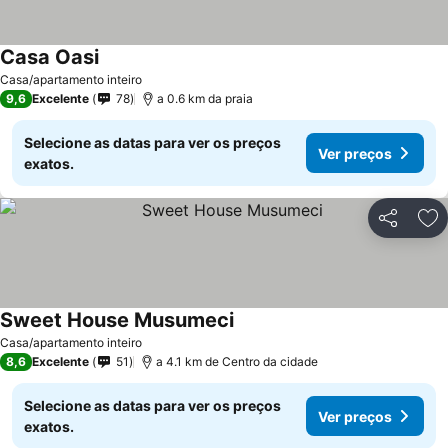
Casa Oasi
Ver preços
Casa/apartamento inteiro
9,6
Excelente
78
a 0.6 km da praia
Selecione as datas para ver os preços
Ver preços
exatos.
Partilhar
Ad
Sweet House Musumeci
Ver preços
Casa/apartamento inteiro
8,6
Excelente
51
a 4.1 km de Centro da cidade
Selecione as datas para ver os preços
Ver preços
exatos.