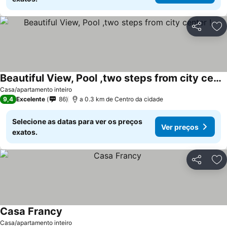
Partilhar
Ad
Beautiful View, Pool ,two steps from city center !
Ver preços
Casa/apartamento inteiro
9,4
Excelente
86
a 0.3 km de Centro da cidade
Selecione as datas para ver os preços
Ver preços
exatos.
Partilhar
Ad
Casa Francy
Ver preços
Casa/apartamento inteiro