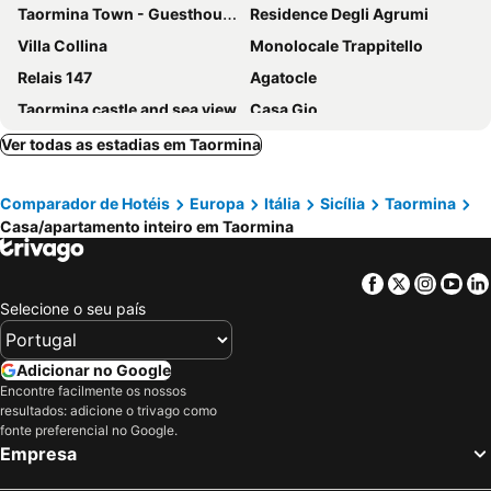
Taormina Town - Guesthouse Sicily
Residence Degli Agrumi
Villa Collina
Monolocale Trappitello
Relais 147
Agatocle
Taormina castle and sea view
Casa Gio
Casa donna Fiorella tipica siciliana
Taonasi Mazzarò Apartments
Ver todas as estadias em Taormina
VILLA LOU TAORMINA Exclusive Use of Pool
Taormina Sea View Studio With Parking
Comparador de Hotéis
Europa
Itália
Sicília
Taormina
Casa/apartamento inteiro em Taormina
Facebook
Twitter
Insta
Yo
Selecione o seu país
Adicionar no Google
Encontre facilmente os nossos
resultados: adicione o trivago como
fonte preferencial no Google.
Empresa