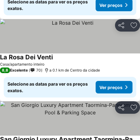
Selecione as datas para ver os preços
Ver preços
exatos.
Partilhar
Ad
La Rosa Dei Venti
Ver preços
Casa/apartamento inteiro
8,8
Excelente
70
a 0.1 km de Centro da cidade
Selecione as datas para ver os preços
Ver preços
exatos.
Partilhar
Ad
San Giorgio Luxury Apartment Taormina-Panoramic Pool & Parking Space