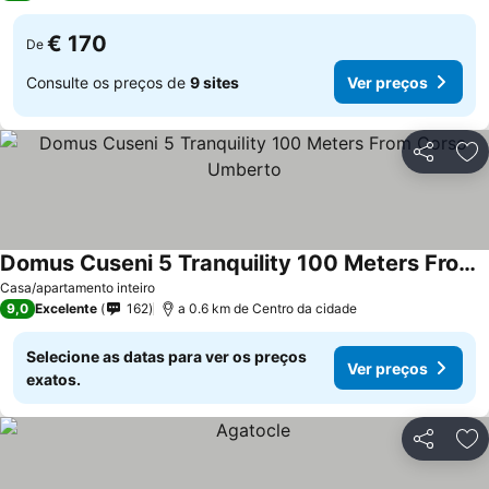
€ 170
De
Consulte os preços de
9 sites
Ver preços
Partilhar
Ad
Domus Cuseni 5 Tranquility 100 Meters From Corso Umberto
Ver preços
Casa/apartamento inteiro
9,0
Excelente
162
a 0.6 km de Centro da cidade
Selecione as datas para ver os preços
Ver preços
exatos.
Partilhar
Ad