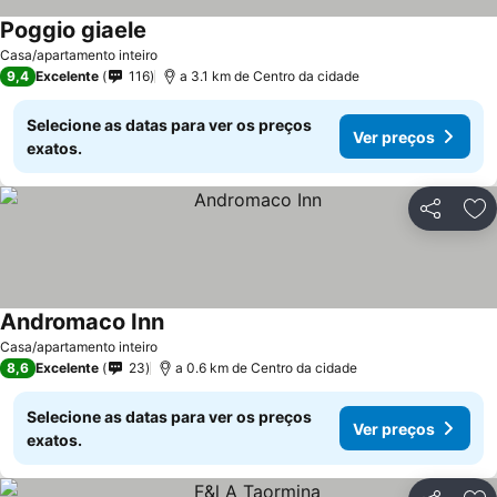
Poggio giaele
Ver preços
Casa/apartamento inteiro
9,4
Excelente
116
a 3.1 km de Centro da cidade
Selecione as datas para ver os preços
Ver preços
exatos.
Partilhar
Ad
Andromaco Inn
Ver preços
Casa/apartamento inteiro
8,6
Excelente
23
a 0.6 km de Centro da cidade
Selecione as datas para ver os preços
Ver preços
exatos.