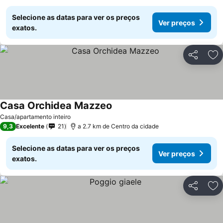
Selecione as datas para ver os preços
Ver preços
exatos.
Partilhar
Ad
Casa Orchidea Mazzeo
Ver preços
Casa/apartamento inteiro
9,3
Excelente
21
a 2.7 km de Centro da cidade
Selecione as datas para ver os preços
Ver preços
exatos.
Partilhar
Ad