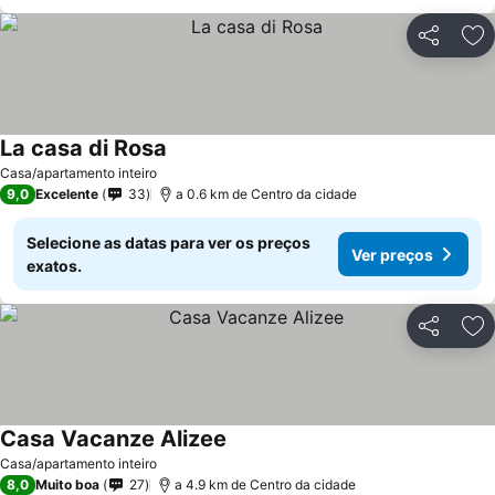
Partilhar
Ad
La casa di Rosa
Ver preços
Casa/apartamento inteiro
9,0
Excelente
33
a 0.6 km de Centro da cidade
Selecione as datas para ver os preços
Ver preços
exatos.
Partilhar
Ad
Casa Vacanze Alizee
Ver preços
Casa/apartamento inteiro
8,0
Muito boa
27
a 4.9 km de Centro da cidade