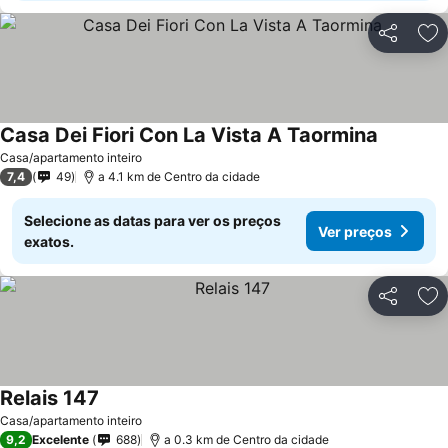
Partilhar
Ad
Casa Dei Fiori Con La Vista A Taormina
Ver preç
Casa/apartamento inteiro
7,4
49
a 4.1 km de Centro da cidade
Selecione as datas para ver os preços
Ver preços
exatos.
Partilhar
Ad
Relais 147
Ver preços
Casa/apartamento inteiro
9,2
Excelente
688
a 0.3 km de Centro da cidade