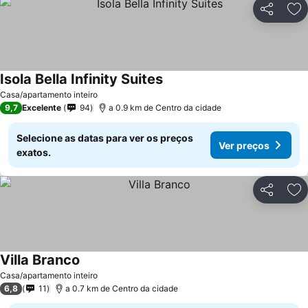
Partilhar
Ad
Isola Bella Infinity Suites
Ver preços
Casa/apartamento inteiro
9,7
Excelente
94
a 0.9 km de Centro da cidade
Selecione as datas para ver os preços
Ver preços
exatos.
Partilhar
Ad
Villa Branco
Ver preços
Casa/apartamento inteiro
6,8
11
a 0.7 km de Centro da cidade