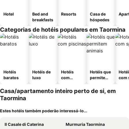
Hotel
Bed and
Resorts
Casa de
Apar
breakfasts
hóspedes
Categorias de hotéis populares em Taormina
Hotéis
Hotéis de
Hotéis
Hotéis que
Hoté
baratos
luxo
com
permitem
com 
piscinas
animais
Casa/apartamento inteiro perto de si, em
Taormina
Estes hotéis também poderão interessá-lo...
Il Casale di Caterina
Murmuria Taormina