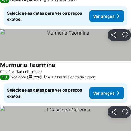
9,3
Excelente
891
a 0.5 km da praia
Selecione as datas para ver os preços
Ver preços
exatos.
Partilhar
Ad
Murmuria Taormina
Ver preços
Casa/apartamento inteiro
9,1
Excelente
226
a 0.7 km de Centro da cidade
Selecione as datas para ver os preços
Ver preços
exatos.
Partilhar
Ad