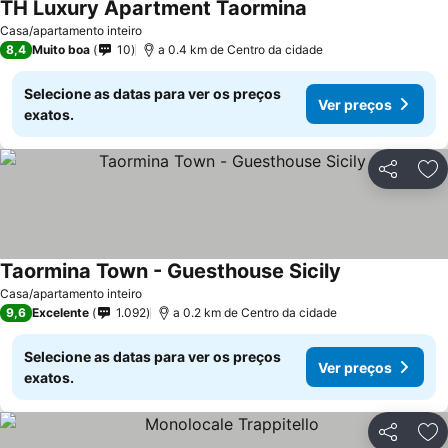
TH Luxury Apartment Taormina
Ver preços
Casa/apartamento inteiro
8,4
Muito boa
10
a 0.4 km de Centro da cidade
Selecione as datas para ver os preços
Ver preços
exatos.
Partilhar
Ad
Taormina Town - Guesthouse Sicily
Ver preços
Casa/apartamento inteiro
9,6
Excelente
1.092
a 0.2 km de Centro da cidade
Selecione as datas para ver os preços
Ver preços
exatos.
Partilhar
Ad