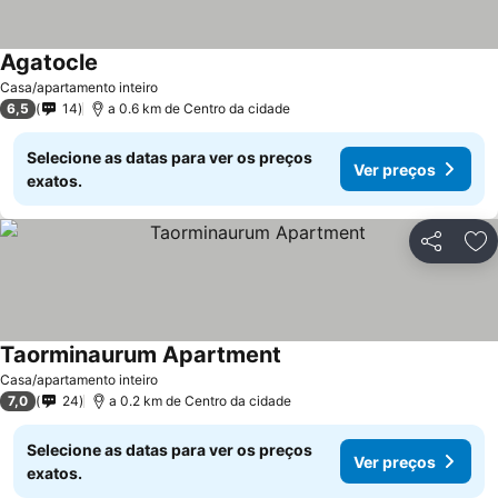
Agatocle
Ver preços
Casa/apartamento inteiro
6,5
14
a 0.6 km de Centro da cidade
Selecione as datas para ver os preços
Ver preços
exatos.
Partilhar
Ad
Taorminaurum Apartment
Ver preços
Casa/apartamento inteiro
7,0
24
a 0.2 km de Centro da cidade
Selecione as datas para ver os preços
Ver preços
exatos.