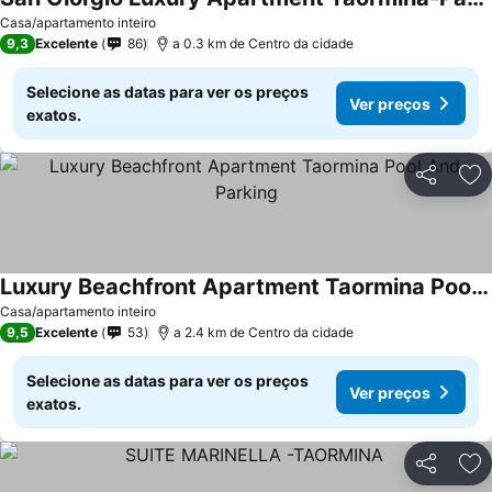
Ver preços
Casa/apartamento inteiro
9,3
Excelente
86
a 0.3 km de Centro da cidade
Selecione as datas para ver os preços
Ver preços
exatos.
Partilhar
Ad
Luxury Beachfront Apartment Taormina Pool And Parking
Ver preços
Casa/apartamento inteiro
9,5
Excelente
53
a 2.4 km de Centro da cidade
Selecione as datas para ver os preços
Ver preços
exatos.
Partilhar
Ad