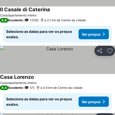
Il Casale di Caterina
Ver preços
Casa/apartamento inteiro
8,6
Excelente
1.055
a 2.1 km de Centro da cidade
Selecione as datas para ver os preços
Ver preços
exatos.
Partilhar
Ad
Casa Lorenzo
Ver preços
Casa/apartamento inteiro
9,4
Excelente
57
a 0.6 km de Centro da cidade
Selecione as datas para ver os preços
Ver preços
exatos.