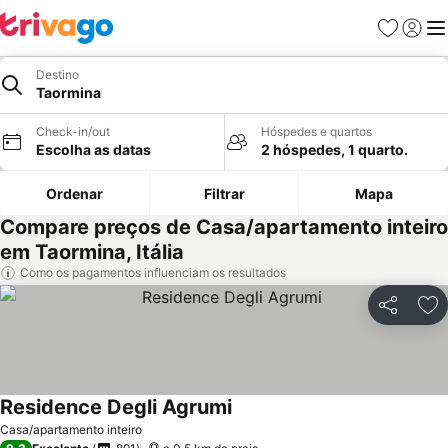
Favoritos
Iniciar
Me
Destino
Taormina
Check-in/out
Hóspedes e quartos
Escolha as datas
2 hóspedes, 1 quarto.
Ordenar
Filtrar
Mapa
Compare preços de Casa/apartamento inteiro
em Taormina, Itália
Como os pagamentos influenciam os resultados
Partilhar
Ad
Residence Degli Agrumi
Ver preços
Casa/apartamento inteiro