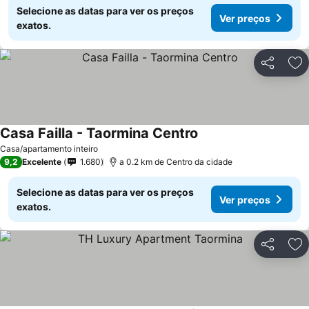
Selecione as datas para ver os preços
Ver preços
exatos.
Partilhar
Ad
Casa Failla - Taormina Centro
Ver preços
Casa/apartamento inteiro
9,2
Excelente
1.680
a 0.2 km de Centro da cidade
Selecione as datas para ver os preços
Ver preços
exatos.
Partilhar
Ad