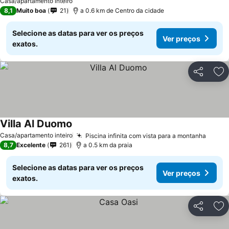
Casa/apartamento inteiro
8,1
Muito boa
21
a 0.6 km de Centro da cidade
Selecione as datas para ver os preços
Ver preços
exatos.
Partilhar
Ad
Villa Al Duomo
Ver preços
Casa/apartamento inteiro
Piscina infinita com vista para a montanha
Ver p
8,7
Excelente
261
a 0.5 km da praia
Selecione as datas para ver os preços
Ver preços
exatos.
Partilhar
Ad