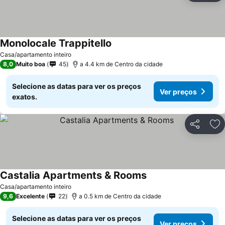
Monolocale Trappitello
Ver preços
Casa/apartamento inteiro
8,0
Muito boa
45
a 4.4 km de Centro da cidade
Selecione as datas para ver os preços
Ver preços
exatos.
Partilhar
Ad
Castalia Apartments & Rooms
Ver preços
Casa/apartamento inteiro
9,6
Excelente
22
a 0.5 km de Centro da cidade
Selecione as datas para ver os preços
Ver preços