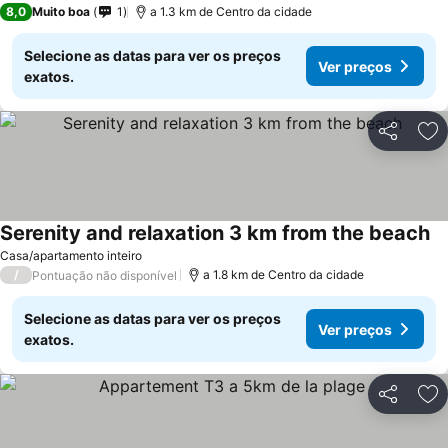
8,0
Muito boa
1
a 1.3 km de Centro da cidade
Selecione as datas para ver os preços
Ver preços
exatos.
Partilhar
Ad
Serenity and relaxation 3 km from the beach
Ve
Casa/apartamento inteiro
/
a 1.8 km de Centro da cidade
Pontuação não disponível
Selecione as datas para ver os preços
Ver preços
exatos.
Partilhar
Ad