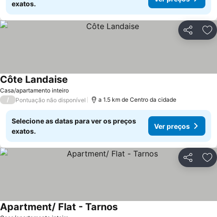
exatos.
Partilhar
Ad
Côte Landaise
Ver preços
Casa/apartamento inteiro
/
a 1.5 km de Centro da cidade
Pontuação não disponível
Selecione as datas para ver os preços
Ver preços
exatos.
Partilhar
Ad
Apartment/ Flat - Tarnos
Ver preços