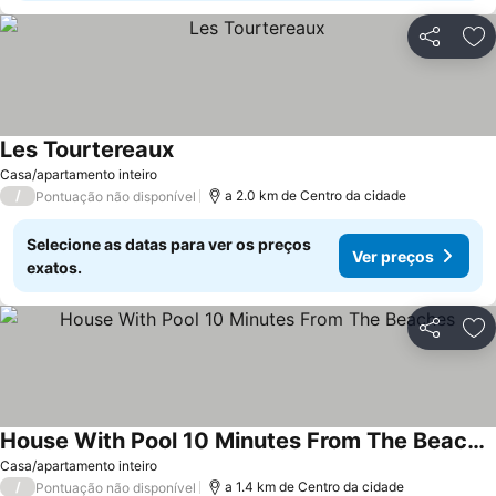
Partilhar
Ad
Les Tourtereaux
Ver preços
Casa/apartamento inteiro
/
a 2.0 km de Centro da cidade
Pontuação não disponível
Selecione as datas para ver os preços
Ver preços
exatos.
Partilhar
Ad
House With Pool 10 Minutes From The Beaches
Ver preços
Casa/apartamento inteiro
/
a 1.4 km de Centro da cidade
Pontuação não disponível