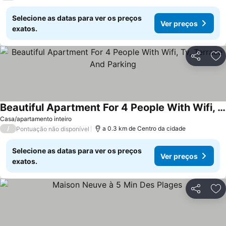
Selecione as datas para ver os preços
Ver preços
exatos.
Partilhar
Ad
Beautiful Apartment For 4 People With Wifi, Tv, Terrace And Parking
Ver preços
Casa/apartamento inteiro
/
a 0.3 km de Centro da cidade
Pontuação não disponível
Selecione as datas para ver os preços
Ver preços
exatos.
Partilhar
Ad