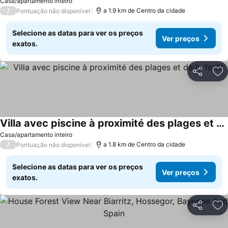
Casa/apartamento inteiro
/
a 1.9 km de Centro da cidade
Pontuação não disponível
Selecione as datas para ver os preços
Ver preços
exatos.
Partilhar
Ad
Villa avec piscine à proximité des plages et de la forêt
Ver preços
Casa/apartamento inteiro
/
a 1.8 km de Centro da cidade
Pontuação não disponível
Selecione as datas para ver os preços
Ver preços
exatos.
Partilhar
Ad