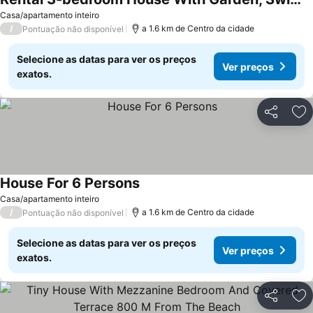
Ver preços
Casa/apartamento inteiro
/
a 1.6 km de Centro da cidade
Pontuação não disponível
Selecione as datas para ver os preços
Ver preços
exatos.
Partilhar
Ad
House For 6 Persons
Ver preços
Casa/apartamento inteiro
/
a 1.6 km de Centro da cidade
Pontuação não disponível
Selecione as datas para ver os preços
Ver preços
exatos.
Partilhar
Ad