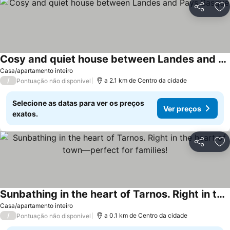
Partilhar
Ad
Cosy and quiet house between Landes and Pays Basque
Ver preços
Casa/apartamento inteiro
/
a 2.1 km de Centro da cidade
Pontuação não disponível
Selecione as datas para ver os preços
Ver preços
exatos.
Partilhar
Ad
Sunbathing in the heart of Tarnos. Right in the heart of town—perfect for families!
Ver preços
Casa/apartamento inteiro
/
a 0.1 km de Centro da cidade
Pontuação não disponível