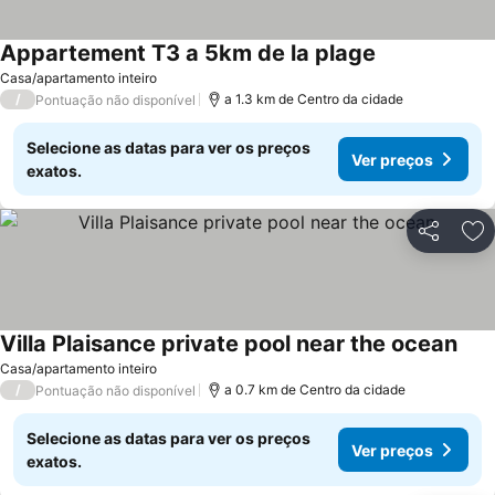
Appartement T3 a 5km de la plage
Ver preços
Casa/apartamento inteiro
/
a 1.3 km de Centro da cidade
Pontuação não disponível
Selecione as datas para ver os preços
Ver preços
exatos.
Partilhar
Ad
Villa Plaisance private pool near the ocean
Ver 
Casa/apartamento inteiro
/
a 0.7 km de Centro da cidade
Pontuação não disponível
Selecione as datas para ver os preços
Ver preços
exatos.