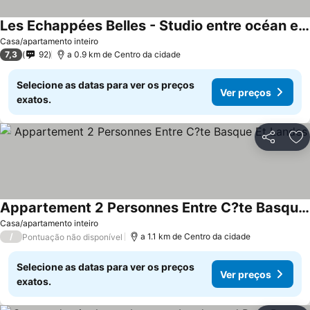
Les Echappées Belles - Studio entre océan et forêt
Ver preços
Casa/apartamento inteiro
7,3
92
a 0.9 km de Centro da cidade
Selecione as datas para ver os preços
Ver preços
exatos.
Partilhar
Ad
Appartement 2 Personnes Entre C?te Basque Et Landes
Ver preços
Casa/apartamento inteiro
/
a 1.1 km de Centro da cidade
Pontuação não disponível
Selecione as datas para ver os preços
Ver preços
exatos.