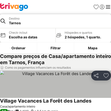
Favoritos
Iniciar
Me
Destino
Tarnos
Check-in/out
Hóspedes e quartos
Escolha as datas
2 hóspedes, 1 quarto.
Ordenar
Filtrar
Mapa
Compare preços de Casa/apartamento inteiro
em Tarnos, França
Como os pagamentos influenciam os resultados
Partilhar
Ad
Village Vacances La Forêt des Landes
Ver preço
Casa/apartamento inteiro