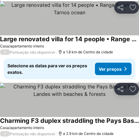
Partilhar
Ad
Large renovated villa for 14 people • Range 5 min - Tarnos ocean
Ver preços
Casa/apartamento inteiro
/
a 1.8 km de Centro da cidade
Pontuação não disponível
Selecione as datas para ver os preços
Ver preços
exatos.
Partilhar
Ad
Charming F3 duplex straddling the Pays Basque & Landes with beaches & forests
Ver preços
Casa/apartamento inteiro
/
a 2.9 km de Centro da cidade
Pontuação não disponível