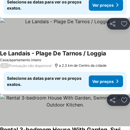
Selecione as datas para ver os preços
Ver preços
exatos.
Partilhar
Ad
Le Landais - Plage De Tarnos / Loggia
Ver preços
Casa/apartamento inteiro
/
a 2.3 km de Centro da cidade
Pontuação não disponível
Selecione as datas para ver os preços
Ver preços
exatos.
Partilhar
Ad
Rental 3-bedroom House With Garden, Swimming Pool, Outdoor Kitchen.