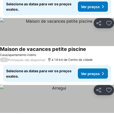
Selecione as datas para ver os preços
Ver preços
exatos.
Partilhar
Ad
Maison de vacances petite piscine
Ver preços
Casa/apartamento inteiro
/
a 1.6 km de Centro da cidade
Pontuação não disponível
Selecione as datas para ver os preços
Ver preços
exatos.
Partilhar
Ad