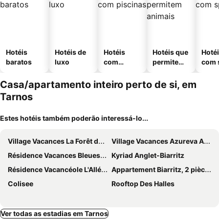
Hotéis
Hotéis de
Hotéis
Hotéis que
Hoté
baratos
luxo
com
permitem
com 
piscinas
animais
Casa/apartamento inteiro perto de si, em
Tarnos
Estes hotéis também poderão interessá-lo...
Village Vacances La Forêt des Landes
Village Vacances Azureva Anglet
Résidence Vacances Bleues Le Grand Large
Kyriad Anglet-Biarritz
Résidence Vacancéole L'Allée Des Dunes*** - Ondres Plage
Appartement Biarritz, 2 pièces, 2 personnes - FR-1-3-607
Colisee
Rooftop Des Halles
Ver todas as estadias em Tarnos