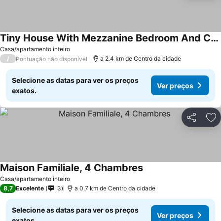
Tiny House With Mezzanine Bedroom And Covered Terrace 800 M From The Beach
Ver preços
Casa/apartamento inteiro
/
a 2.4 km de Centro da cidade
Pontuação não disponível
Selecione as datas para ver os preços
Ver preços
exatos.
Partilhar
Ad
Maison Familiale, 4 Chambres
Ver preços
Casa/apartamento inteiro
8,7
Excelente
3
a 0.7 km de Centro da cidade
Selecione as datas para ver os preços
Ver preços
exatos.