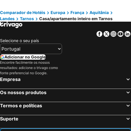
Comparador de Hotéis
Europa
França
Aquitânia
Landes
Tarnos
Casa/apartamento inteiro em Tarnos
Facebook
Twitter
Insta
Yo
Selecione o seu país
Adicionar no Google
Encontre facilmente os nossos
resultados: adicione o trivago como
fonte preferencial no Google.
Empresa
Os nossos produtos
Termos e políticas
Suporte