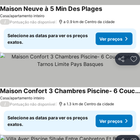
Maison Neuve à 5 Min Des Plages
Ver preços
Casa/apartamento inteiro
/
a 0.9 km de Centro da cidade
Pontuação não disponível
Selecione as datas para ver os preços
Ver preços
exatos.
Partilhar
Ad
Maison Confort 3 Chambres Piscine- 6 Couchages, Tarnos Limite Pays Basques
Ver preços
Casa/apartamento inteiro
/
a 1.3 km de Centro da cidade
Pontuação não disponível
Selecione as datas para ver os preços
Ver preços
exatos.