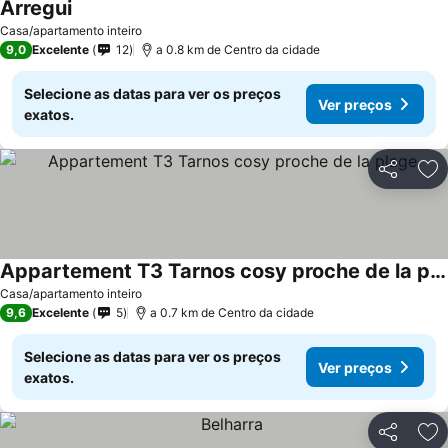
Arregui
Ver preços
Casa/apartamento inteiro
9,0
Excelente
12
a 0.8 km de Centro da cidade
Selecione as datas para ver os preços
Ver preços
exatos.
Partilhar
Ad
Appartement T3 Tarnos cosy proche de la plage
Ver preços
Casa/apartamento inteiro
9,6
Excelente
5
a 0.7 km de Centro da cidade
Selecione as datas para ver os preços
Ver preços
exatos.
Partilhar
Ad