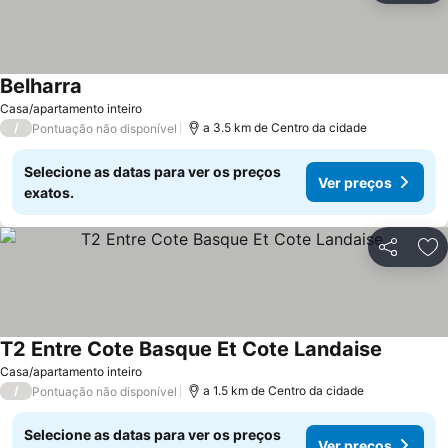
Belharra
Ver preços
Casa/apartamento inteiro
/
a 3.5 km de Centro da cidade
Pontuação não disponível
Selecione as datas para ver os preços
Ver preços
exatos.
Partilhar
Ad
T2 Entre Cote Basque Et Cote Landaise
Ver preç
Casa/apartamento inteiro
/
a 1.5 km de Centro da cidade
Pontuação não disponível
Selecione as datas para ver os preços
Ver preços