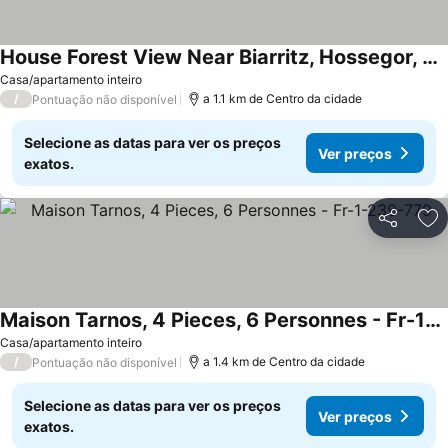
House Forest View Near Biarritz, Hossegor, Bayonne And Spain
Ver preços
Casa/apartamento inteiro
/
a 1.1 km de Centro da cidade
Pontuação não disponível
Selecione as datas para ver os preços
Ver preços
exatos.
Partilhar
Ad
Maison Tarnos, 4 Pieces, 6 Personnes - Fr-1-239-779
Ver preços
Casa/apartamento inteiro
/
a 1.4 km de Centro da cidade
Pontuação não disponível
Selecione as datas para ver os preços
Ver preços
exatos.