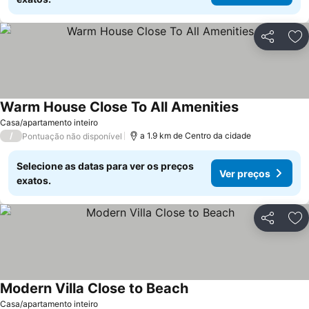
Partilhar
Ad
Warm House Close To All Amenities
Ver preços
Casa/apartamento inteiro
/
a 1.9 km de Centro da cidade
Pontuação não disponível
Selecione as datas para ver os preços
Ver preços
exatos.
Partilhar
Ad
Modern Villa Close to Beach
Ver preços
Casa/apartamento inteiro