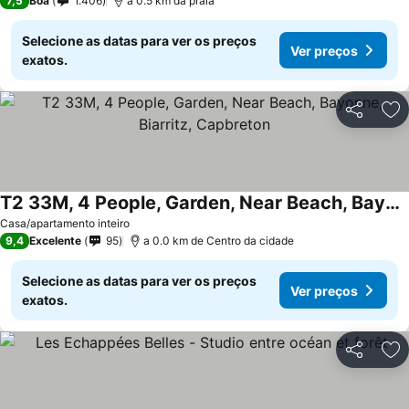
7,5
Boa
1.406
a 0.5 km da praia
Selecione as datas para ver os preços
Ver preços
exatos.
Partilhar
Ad
T2 33M, 4 People, Garden, Near Beach, Bayonne, Biarritz, Capbreton
Ver preços
Casa/apartamento inteiro
9,4
Excelente
95
a 0.0 km de Centro da cidade
Selecione as datas para ver os preços
Ver preços
exatos.
Partilhar
Ad