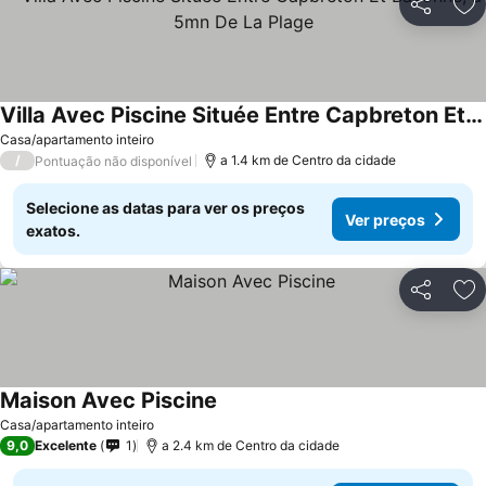
Partilhar
Ad
Villa Avec Piscine Située Entre Capbreton Et Bayonne, à 5mn De La Plage
Ver preços
Casa/apartamento inteiro
/
a 1.4 km de Centro da cidade
Pontuação não disponível
Selecione as datas para ver os preços
Ver preços
exatos.
Partilhar
Ad
Maison Avec Piscine
Ver preços
Casa/apartamento inteiro
9,0
Excelente
1
a 2.4 km de Centro da cidade