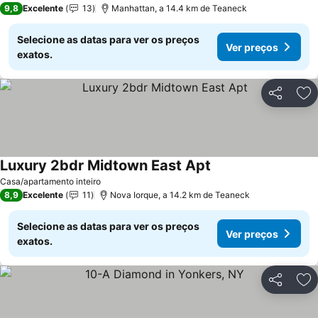
9,8
Excelente
13
Manhattan, a 14.4 km de Teaneck
Selecione as datas para ver os preços
Ver preços
exatos.
Partilhar
Ad
Luxury 2bdr Midtown East Apt
Ver preços
Casa/apartamento inteiro
8,9
Excelente
11
Nova Iorque, a 14.2 km de Teaneck
Selecione as datas para ver os preços
Ver preços
exatos.
Partilhar
Ad