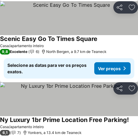
Partilhar
Ad
Scenic Easy Go To Times Square
Ver preços
Casa/apartamento inteiro
9,8
Excelente
6
North Bergen, a 9.7 km de Teaneck
Selecione as datas para ver os preços
Ver preços
exatos.
Partilhar
Ad
Ny Luxury 1br Prime Location Free Parking!
Ver
Casa/apartamento inteiro
6,1
7
Yonkers, a 13.4 km de Teaneck