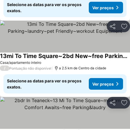
Selecione as datas para ver os preços
Ver preços
exatos.
Partilhar
Ad
13mi To Time Square~2bd New~free Parking~laundry~pet Friendly~workout Equipement
Ver preços
Casa/apartamento inteiro
/
a 2.5 km de Centro da cidade
Pontuação não disponível
Selecione as datas para ver os preços
Ver preços
exatos.
Partilhar
Ad