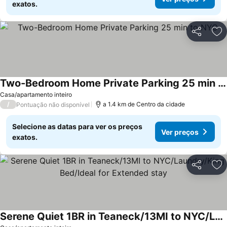
exatos.
Partilhar
Ad
Two-Bedroom Home Private Parking 25 min to NYC
Ver preços
Casa/apartamento inteiro
/
a 1.4 km de Centro da cidade
Pontuação não disponível
Selecione as datas para ver os preços
Ver preços
exatos.
Partilhar
Ad
Serene Quiet 1BR in Teaneck/13MI to NYC/Laundry/King Bed/Ideal for Extended stay