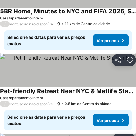
5BR Home, Minutes to NYC and FIFA 2026, Sleeps 16
Ver preços
Casa/apartamento inteiro
/
a 1.1 km de Centro da cidade
Pontuação não disponível
Selecione as datas para ver os preços
Ver preços
exatos.
Partilhar
Ad
Pet-friendly Retreat Near NYC & Metlife Stadium!
Ver preços
Casa/apartamento inteiro
/
a 0.5 km de Centro da cidade
Pontuação não disponível
Selecione as datas para ver os preços
Ver preços
exatos.