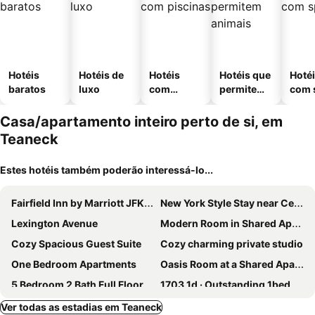
Hotéis
Hotéis de
Hotéis
Hotéis que
Hoté
baratos
luxo
com
permitem
com 
piscinas
animais
Casa/apartamento inteiro perto de si, em
Teaneck
Estes hotéis também poderão interessá-lo...
Fairfield Inn by Marriott JFK Airport
New York Style Stay near Central Park
Lexington Avenue
Modern Room in Shared Apartment Near NYC
Cozy Spacious Guest Suite
Cozy charming private studio
One Bedroom Apartments
Oasis Room at a Shared Apartment by Times Square
5 Bedroom 2 Bath Full Floor Midtown
1703 1d · Outstanding 1bed Apt/20 Min To Nyc-parking Avail
Ver todas as estadias em Teaneck