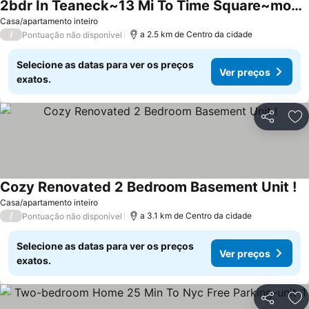
2bdr In Teaneck~13 Mi To Time Square~modern Comfort Awaits~free Parking&laudry
Ver preços
Casa/apartamento inteiro
/
a 2.5 km de Centro da cidade
Pontuação não disponível
Selecione as datas para ver os preços
Ver preços
exatos.
Partilhar
Ad
Cozy Renovated 2 Bedroom Basement Unit !
Ve
Casa/apartamento inteiro
/
a 3.1 km de Centro da cidade
Pontuação não disponível
Selecione as datas para ver os preços
Ver preços
exatos.
Partilhar
Ad