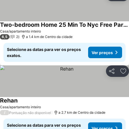
Two-bedroom Home 25 Min To Nyc Free Parking-unit-1
Ver preços
Casa/apartamento inteiro
6,5
2
a 1.4 km de Centro da cidade
Selecione as datas para ver os preços
Ver preços
exatos.
Partilhar
Ad
Rehan
Ver preços
Casa/apartamento inteiro
/
a 2.7 km de Centro da cidade
Pontuação não disponível
Selecione as datas para ver os preços
Ver preços