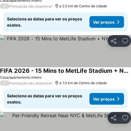
Ver preços
Casa/apartamento inteiro
/
a 2.5 km de Centro da cidade
Pontuação não disponível
Selecione as datas para ver os preços
Ver preços
exatos.
Partilhar
Ad
FIFA 2026 ⁃ 15 Mins to MetLife Stadium + NYC Access
Ver preços
Casa/apartamento inteiro
/
a 1.0 km de Centro da cidade
Pontuação não disponível
Selecione as datas para ver os preços
Ver preços
exatos.
Partilhar
Ad