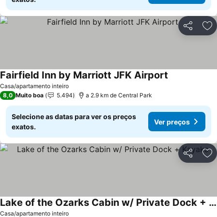
Partilhar
Ad
Fairfield Inn by Marriott JFK Airport
Ver preços
Casa/apartamento inteiro
8,0
Muito boa
5.494
a 2.9 km de Central Park
Selecione as datas para ver os preços
Ver preços
exatos.
Partilhar
Ad
Lake of the Ozarks Cabin w/ Private Dock + Kayaks
Ver preços
Casa/apartamento inteiro