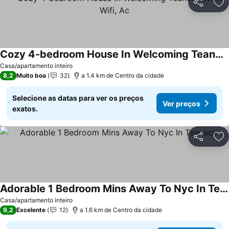
Partilhar
Ad
Cozy 4-bedroom House In Welcoming Teaneck With Wifi, Ac
Ver preços
Casa/apartamento inteiro
8,2
Muito boa
32
a 1.4 km de Centro da cidade
Selecione as datas para ver os preços
Ver preços
exatos.
Partilhar
Ad
Adorable 1 Bedroom Mins Away To Nyc In Teaneck
Ver preços
Casa/apartamento inteiro
9,2
Excelente
12
a 1.6 km de Centro da cidade