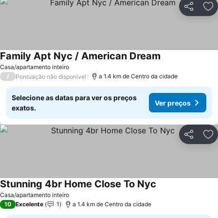
Partilhar
Ad
Family Apt Nyc / American Dream
Ver preços
Casa/apartamento inteiro
/
a 1.4 km de Centro da cidade
Pontuação não disponível
Selecione as datas para ver os preços
Ver preços
exatos.
Partilhar
Ad
Stunning 4br Home Close To Nyc
Ver preços
Casa/apartamento inteiro
10
Excelente
1
a 1.4 km de Centro da cidade