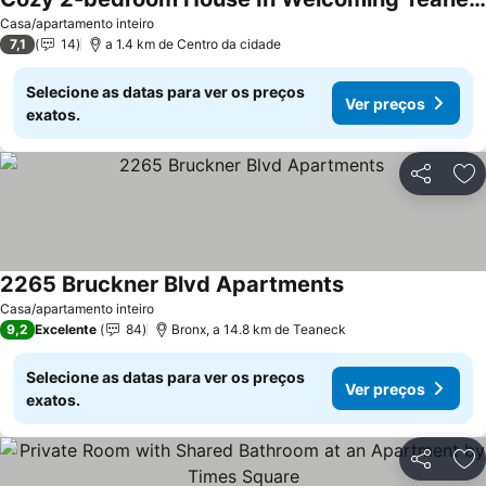
Ver preços
Casa/apartamento inteiro
7,1
14
a 1.4 km de Centro da cidade
Selecione as datas para ver os preços
Ver preços
exatos.
Partilhar
Ad
2265 Bruckner Blvd Apartments
Ver preços
Casa/apartamento inteiro
9,2
Excelente
84
Bronx, a 14.8 km de Teaneck
Selecione as datas para ver os preços
Ver preços
exatos.
Partilhar
Ad