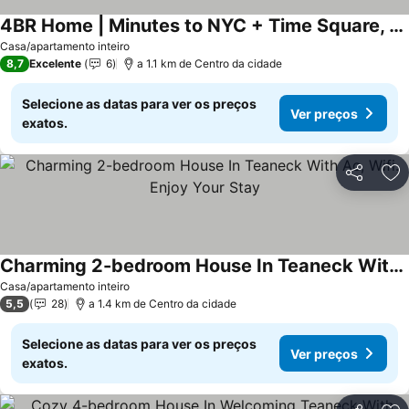
4BR Home | Minutes to NYC + Time Square, Sleeps 8
Ver preços
Casa/apartamento inteiro
8,7
Excelente
6
a 1.1 km de Centro da cidade
Selecione as datas para ver os preços
Ver preços
exatos.
Partilhar
Ad
Charming 2-bedroom House In Teaneck With Ac, Wifi. Enjoy Your Stay
Ver preços
Casa/apartamento inteiro
5,5
28
a 1.4 km de Centro da cidade
Selecione as datas para ver os preços
Ver preços
exatos.