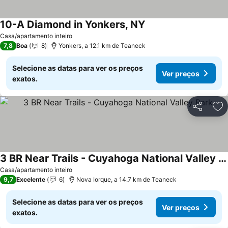
10-A Diamond in Yonkers, NY
Ver preços
Casa/apartamento inteiro
7,8
Boa
8
Yonkers, a 12.1 km de Teaneck
Selecione as datas para ver os preços
Ver preços
exatos.
Partilhar
Ad
3 BR Near Trails - Cuyahoga National Valley Park
Ver preços
Casa/apartamento inteiro
9,7
Excelente
6
Nova Iorque, a 14.7 km de Teaneck
Selecione as datas para ver os preços
Ver preços
exatos.