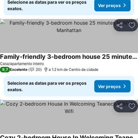
Selecione as datas para ver os preços
Ver preços
exatos.
Partilhar
Ad
Family-friendly 3-bedroom house 25 minutes to NYC Manhattan
Ver preços
Casa/apartamento inteiro
9,7
Excelente
20
a 1.2 km de Centro da cidade
Selecione as datas para ver os preços
Ver preços
exatos.
Partilhar
Ad
Cozy 2-bedroom House In Welcoming Teaneck With Ac, Wifi