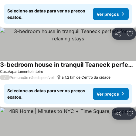
Selecione as datas para ver os preços
Ver preços
exatos.
Partilhar
Ad
3-bedroom house in tranquil Teaneck perfect for relaxing stays
Ver preços
Casa/apartamento inteiro
/
a 1.2 km de Centro da cidade
Pontuação não disponível
Selecione as datas para ver os preços
Ver preços
exatos.
Partilhar
Ad