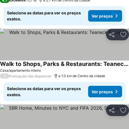
8,7
Excelente
6
a 2.7 km de Centro da cidade
Selecione as datas para ver os preços
Ver preços
exatos.
Partilhar
Ad
Walk to Shops, Parks & Restaurants: Teaneck Escape
Ver preços
Casa/apartamento inteiro
/
a 1.0 km de Centro da cidade
Pontuação não disponível
Selecione as datas para ver os preços
Ver preços
exatos.
Partilhar
Ad