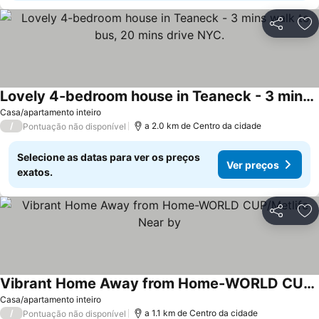
Partilhar
Ad
Lovely 4-bedroom house in Teaneck - 3 mins walk to bus, 20 mins drive NYC.
Ver preços
Casa/apartamento inteiro
/
a 2.0 km de Centro da cidade
Pontuação não disponível
Selecione as datas para ver os preços
Ver preços
exatos.
Partilhar
Ad
Vibrant Home Away from Home-WORLD CUP/Metlife Near by
Ver preços
Casa/apartamento inteiro
/
a 1.1 km de Centro da cidade
Pontuação não disponível