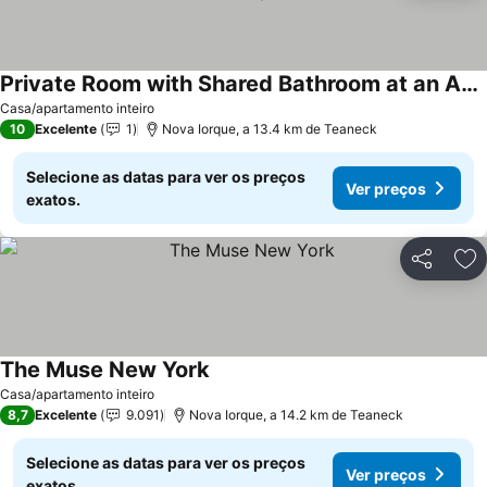
Private Room with Shared Bathroom at an Apartment by Times Square
Ver preços
Casa/apartamento inteiro
10
Excelente
1
Nova Iorque, a 13.4 km de Teaneck
Selecione as datas para ver os preços
Ver preços
exatos.
Partilhar
Ad
The Muse New York
Ver preços
Casa/apartamento inteiro
8,7
Excelente
9.091
Nova Iorque, a 14.2 km de Teaneck
Selecione as datas para ver os preços
Ver preços
exatos.