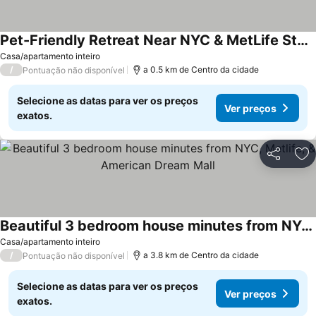
Pet-Friendly Retreat Near NYC & MetLife Stadium!
Ver preços
Casa/apartamento inteiro
/
a 0.5 km de Centro da cidade
Pontuação não disponível
Selecione as datas para ver os preços
Ver preços
exatos.
Partilhar
Ad
Beautiful 3 bedroom house minutes from NYC, Metlife, & American Dream Mall
Ver preços
Casa/apartamento inteiro
/
a 3.8 km de Centro da cidade
Pontuação não disponível
Selecione as datas para ver os preços
Ver preços
exatos.