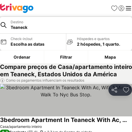
Favoritos
Iniciar
Me
Destino
Teaneck
Check-in/out
Hóspedes e quartos
Escolha as datas
2 hóspedes, 1 quarto.
Ordenar
Filtrar
Mapa
Compare preços de Casa/apartamento inteiro
em Teaneck, Estados Unidos da América
Como os pagamentos influenciam os resultados
Partilhar
Ad
3bedroom Apartment In Teaneck With Ac, Wifi, 1 Minute Walk To Nyc Bus Stop.
Ver preços
Casa/apartamento inteiro