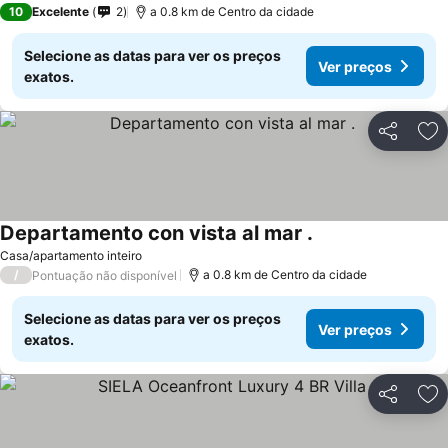
10
Excelente
2
a 0.8 km de Centro da cidade
Selecione as datas para ver os preços
Ver preços
exatos.
Partilhar
Ad
Departamento con vista al mar .
Casa/apartamento inteiro
/
a 0.8 km de Centro da cidade
Pontuação não disponível
Selecione as datas para ver os preços
Ver preços
exatos.
Partilhar
Ad