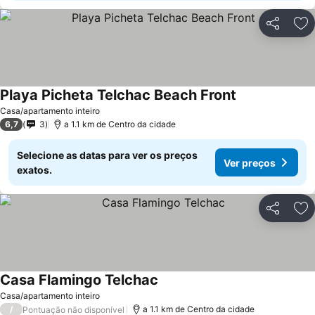
Partilhar
Ad
Playa Picheta Telchac Beach Front
Casa/apartamento inteiro
6,7
3
a 1.1 km de Centro da cidade
Selecione as datas para ver os preços
Ver preços
exatos.
Partilhar
Ad
Casa Flamingo Telchac
Casa/apartamento inteiro
/
a 1.1 km de Centro da cidade
Pontuação não disponível