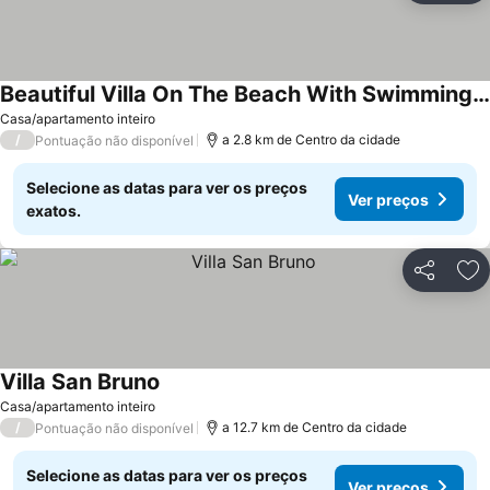
Beautiful Villa On The Beach With Swimming Pool
Casa/apartamento inteiro
/
a 2.8 km de Centro da cidade
Pontuação não disponível
Selecione as datas para ver os preços
Ver preços
exatos.
Partilhar
Ad
Villa San Bruno
Casa/apartamento inteiro
/
a 12.7 km de Centro da cidade
Pontuação não disponível
Selecione as datas para ver os preços
Ver preços