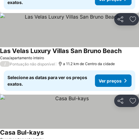
exatos.
Partilhar
Ad
Las Velas Luxury Villas San Bruno Beach
Casa/apartamento inteiro
/
a 11.2 km de Centro da cidade
Pontuação não disponível
Selecione as datas para ver os preços
Ver preços
exatos.
Partilhar
Ad
Casa Bul-kays