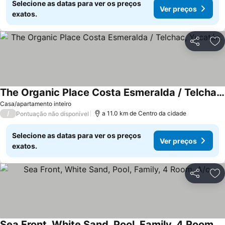
Selecione as datas para ver os preços
Ver preços
exatos.
Partilhar
Ad
The Organic Place Costa Esmeralda / Telchac, Yucatán.
Casa/apartamento inteiro
/
a 11.0 km de Centro da cidade
Pontuação não disponível
Selecione as datas para ver os preços
Ver preços
exatos.
Partilhar
Ad
Sea Front, White Sand, Pool, Family, 4 Room, A/c