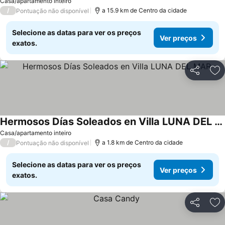
Casa/apartamento inteiro
/
a 15.9 km de Centro da cidade
Pontuação não disponível
Selecione as datas para ver os preços
Ver preços
exatos.
Partilhar
Ad
Hermosos Días Soleados en Villa LUNA DEL MAR
Casa/apartamento inteiro
/
a 1.8 km de Centro da cidade
Pontuação não disponível
Selecione as datas para ver os preços
Ver preços
exatos.
Partilhar
Ad