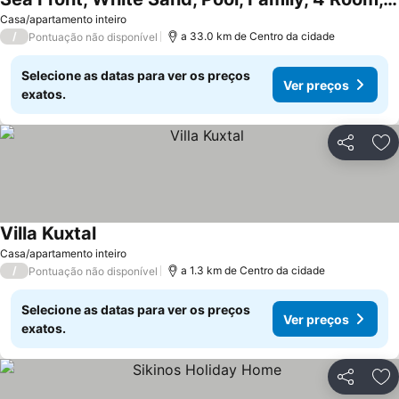
Casa/apartamento inteiro
/
a 33.0 km de Centro da cidade
Pontuação não disponível
Selecione as datas para ver os preços
Ver preços
exatos.
Partilhar
Ad
Villa Kuxtal
Casa/apartamento inteiro
/
a 1.3 km de Centro da cidade
Pontuação não disponível
Selecione as datas para ver os preços
Ver preços
exatos.
Partilhar
Ad