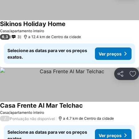
Sikinos Holiday Home
Casa/apartamento inteiro
6,3
3
a 12.4 km de Centro da cidade
Selecione as datas para ver os preços
Ver preços
exatos.
Partilhar
Ad
Casa Frente Al Mar Telchac
Casa/apartamento inteiro
/
a 4.7 km de Centro da cidade
Pontuação não disponível
Selecione as datas para ver os preços
Ver preços
exatos.