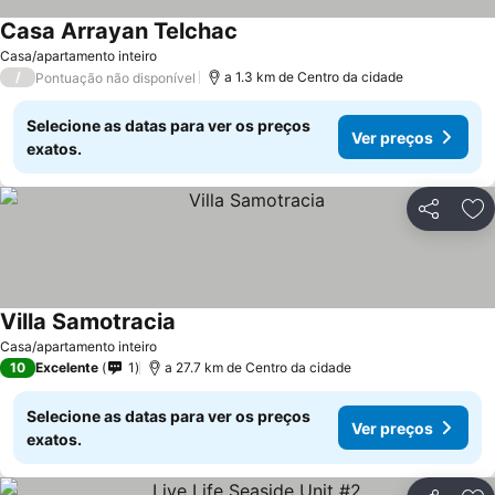
Casa Arrayan Telchac
Casa/apartamento inteiro
/
a 1.3 km de Centro da cidade
Pontuação não disponível
Selecione as datas para ver os preços
Ver preços
exatos.
Partilhar
Ad
Villa Samotracia
Casa/apartamento inteiro
10
Excelente
1
a 27.7 km de Centro da cidade
Selecione as datas para ver os preços
Ver preços
exatos.