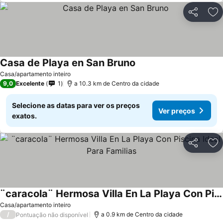
Partilhar
Ad
Casa de Playa en San Bruno
Casa/apartamento inteiro
9,0
Excelente
1
a 10.3 km de Centro da cidade
Selecione as datas para ver os preços
Ver preços
exatos.
Partilhar
Ad
¨caracola¨ Hermosa Villa En La Playa Con Piscina Ideal Para Familias
Casa/apartamento inteiro
/
a 0.9 km de Centro da cidade
Pontuação não disponível