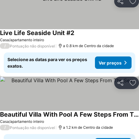
Partilhar
Ad
Live Life Seaside Unit #2
Casa/apartamento inteiro
/
a 0.8 km de Centro da cidade
Pontuação não disponível
Selecione as datas para ver os preços
Ver preços
exatos.
Partilhar
Ad
Beautiful Villa With Pool A Few Steps From The Sea
Casa/apartamento inteiro
/
a 1.2 km de Centro da cidade
Pontuação não disponível