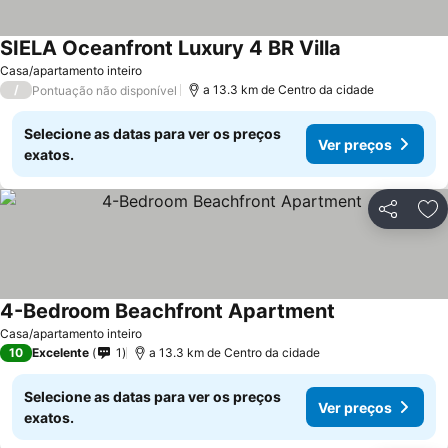
SIELA Oceanfront Luxury 4 BR Villa
Casa/apartamento inteiro
/
a 13.3 km de Centro da cidade
Pontuação não disponível
Selecione as datas para ver os preços
Ver preços
exatos.
Partilhar
Ad
4-Bedroom Beachfront Apartment
Casa/apartamento inteiro
10
Excelente
1
a 13.3 km de Centro da cidade
Selecione as datas para ver os preços
Ver preços
exatos.