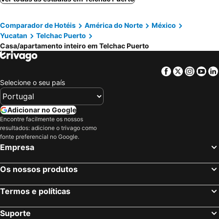
Comparador de Hotéis
América do Norte
México
Yucatan
Telchac Puerto
Casa/apartamento inteiro em Telchac Puerto
Facebook
Twitter
Insta
Yo
Selecione o seu país
Adicionar no Google
Encontre facilmente os nossos
resultados: adicione o trivago como
fonte preferencial no Google.
Empresa
Os nossos produtos
Termos e políticas
Suporte