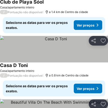
Club de Playa Sóol
Casa/apartamento inteiro
/
a 1.4 km de Centro da cidade
Pontuação não disponível
Selecione as datas para ver os preços
Ver preços
exatos.
Partilhar
Ad
Casa D Toni
Casa/apartamento inteiro
/
a 0.8 km de Centro da cidade
Pontuação não disponível
Selecione as datas para ver os preços
Ver preços
exatos.
Partilhar
Ad