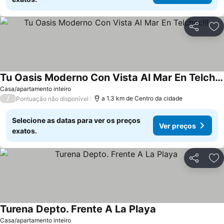
Partilhar
Ad
Tu Oasis Moderno Con Vista Al Mar En Telchac!!!
Casa/apartamento inteiro
/
a 1.3 km de Centro da cidade
Pontuação não disponível
Selecione as datas para ver os preços
Ver preços
exatos.
Partilhar
Ad
Turena Depto. Frente A La Playa
Casa/apartamento inteiro