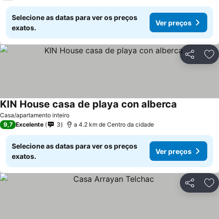
Selecione as datas para ver os preços
Ver preços
exatos.
Partilhar
Ad
KIN House casa de playa con alberca
Casa/apartamento inteiro
9,7
Excelente
3
a 4.2 km de Centro da cidade
Selecione as datas para ver os preços
Ver preços
exatos.
Partilhar
Ad