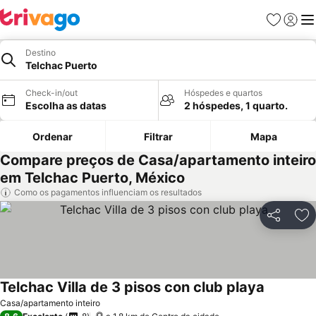
Favoritos
Iniciar
Me
Destino
Telchac Puerto
Check-in/out
Hóspedes e quartos
Escolha as datas
2 hóspedes, 1 quarto.
Ordenar
Filtrar
Mapa
Compare preços de Casa/apartamento inteiro
em Telchac Puerto, México
Como os pagamentos influenciam os resultados
Partilhar
Ad
Telchac Villa de 3 pisos con club playa
Casa/apartamento inteiro