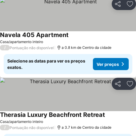
Partilhar
Ad
Navela 405 Apartment
Casa/apartamento inteiro
/
a 0.8 km de Centro da cidade
Pontuação não disponível
Selecione as datas para ver os preços
Ver preços
exatos.
Partilhar
Ad
Therasia Luxury Beachfront Retreat
Casa/apartamento inteiro
/
a 3.7 km de Centro da cidade
Pontuação não disponível