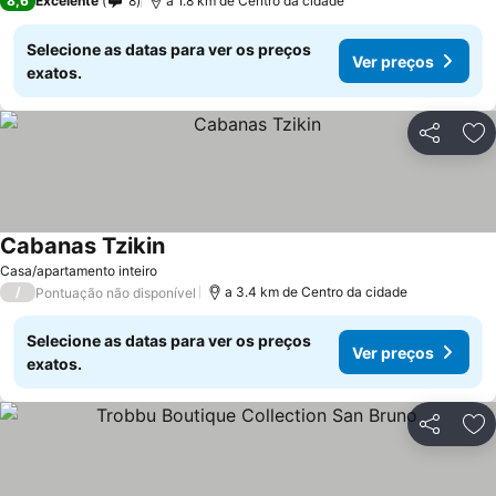
8,6
Excelente
8
a 1.8 km de Centro da cidade
Selecione as datas para ver os preços
Ver preços
exatos.
Partilhar
Ad
Cabanas Tzikin
Casa/apartamento inteiro
/
a 3.4 km de Centro da cidade
Pontuação não disponível
Selecione as datas para ver os preços
Ver preços
exatos.
Partilhar
Ad