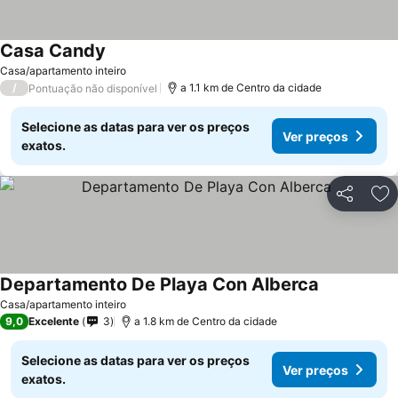
Casa Candy
Casa/apartamento inteiro
/
a 1.1 km de Centro da cidade
Pontuação não disponível
Selecione as datas para ver os preços
Ver preços
exatos.
Partilhar
Ad
Departamento De Playa Con Alberca
Casa/apartamento inteiro
9,0
Excelente
3
a 1.8 km de Centro da cidade
Selecione as datas para ver os preços
Ver preços
exatos.