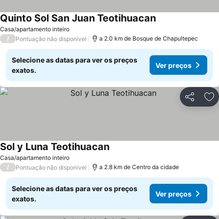
Quinto Sol San Juan Teotihuacan
Ver preços
Casa/apartamento inteiro
/
a 2.0 km de Bosque de Chapultepec
Pontuação não disponível
Selecione as datas para ver os preços
Ver preços
exatos.
Partilhar
Ad
Sol y Luna Teotihuacan
Ver preços
Casa/apartamento inteiro
/
a 2.8 km de Centro da cidade
Pontuação não disponível
Selecione as datas para ver os preços
Ver preços
exatos.