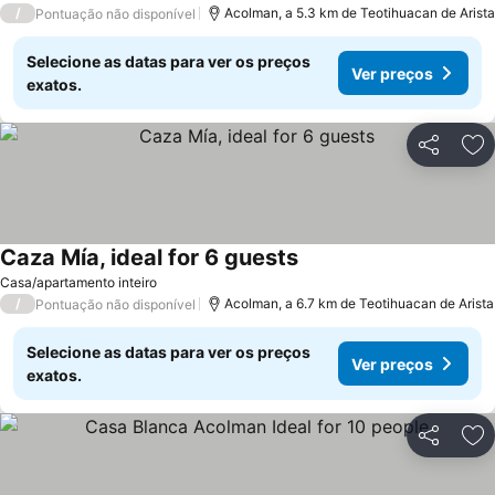
/
Acolman, a 5.3 km de Teotihuacan de Arista
Pontuação não disponível
Selecione as datas para ver os preços
Ver preços
exatos.
Partilhar
Ad
Caza Mía, ideal for 6 guests
Ver preços
Casa/apartamento inteiro
/
Acolman, a 6.7 km de Teotihuacan de Arista
Pontuação não disponível
Selecione as datas para ver os preços
Ver preços
exatos.
Partilhar
Ad