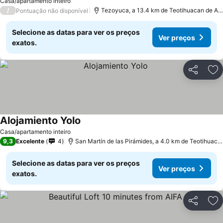
Casa/apartamento inteiro
/
Tezoyuca, a 13.4 km de Teotihuacan de Ari
Pontuação não disponível
Selecione as datas para ver os preços
Ver preços
exatos.
Partilhar
Ad
Alojamiento Yolo
Ver preços
Casa/apartamento inteiro
9,3
Excelente
4
San Martín de las Pirámides, a 4.0 km de Teotihuacan
Selecione as datas para ver os preços
Ver preços
exatos.
Partilhar
Ad