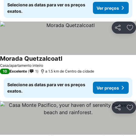
Selecione as datas para ver os preços
Ver preços
exatos.
Partilhar
Ad
Morada Quetzalcoatl
Ver preços
Casa/apartamento inteiro
10
Excelente
1
a 1.5 km de Centro da cidade
Selecione as datas para ver os preços
Ver preços
exatos.
Partilhar
Ad