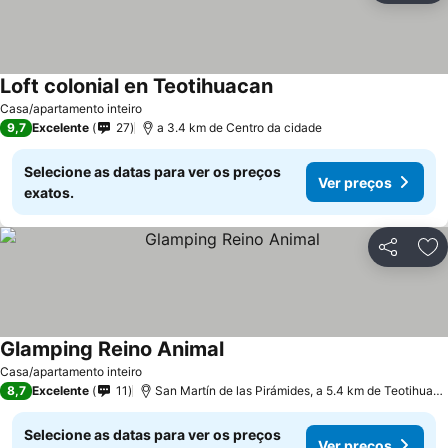
Loft colonial en Teotihuacan
Ver preços
Casa/apartamento inteiro
9,7
Excelente
27
a 3.4 km de Centro da cidade
Selecione as datas para ver os preços
Ver preços
exatos.
Partilhar
Ad
Glamping Reino Animal
Ver preços
Casa/apartamento inteiro
8,7
Excelente
11
San Martín de las Pirámides, a 5.4 km de Teotihuaca
Selecione as datas para ver os preços
Ver preços