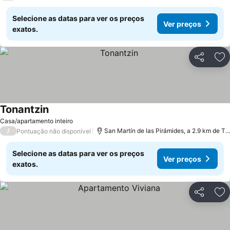
Selecione as datas para ver os preços
Ver preços
exatos.
Partilhar
Ad
Tonantzin
Ver preços
Casa/apartamento inteiro
/
San Martín de las Pirámides, a 2.9 km de Te
Pontuação não disponível
Selecione as datas para ver os preços
Ver preços
exatos.
Partilhar
Ad