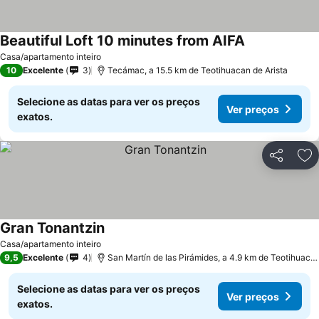
Beautiful Loft 10 minutes from AIFA
Ver preços
Casa/apartamento inteiro
10
Excelente
3
Tecámac, a 15.5 km de Teotihuacan de Arista
Selecione as datas para ver os preços
Ver preços
exatos.
Partilhar
Ad
Gran Tonantzin
Ver preços
Casa/apartamento inteiro
9,5
Excelente
4
San Martín de las Pirámides, a 4.9 km de Teotihuacan
Selecione as datas para ver os preços
Ver preços
exatos.