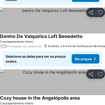
Partilhar
Ad
Dentro De Valquirico Loft Benedetto
Ver preços
Casa/apartamento inteiro
/
Acolman, a 5.4 km de Teotihuacan de Arista
Pontuação não disponível
Selecione as datas para ver os preços
Ver preços
exatos.
Partilhar
Ad
Cozy house in the Angelópolis area
Ver preços
Casa/apartamento inteiro