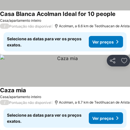
Casa Blanca Acolman Ideal for 10 people
Ver pr
Casa/apartamento inteiro
/
Acolman, a 6.6 km de Teotihuacan de Arista
Pontuação não disponível
Selecione as datas para ver os preços
Ver preços
exatos.
Partilhar
Ad
Caza mia
Ver preços
Casa/apartamento inteiro
/
Acolman, a 6.7 km de Teotihuacan de Arista
Pontuação não disponível
Selecione as datas para ver os preços
Ver preços
exatos.