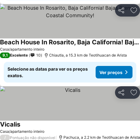
Partilhar
Ad
Beach House In Rosarito, Baja California! Bajas Premier Coastal Community!
Ver preços
Casa/apartamento inteiro
9,1
Excelente
10
Chiautla, a 15.3 km de Teotihuacan de Arista
Selecione as datas para ver os preços
Ver preços
exatos.
Partilhar
Ad
Vicalis
Ver preços
Casa/apartamento inteiro
/
Pachuca, a 2.2 km de Teotihuacan de Arista
Pontuação não disponível