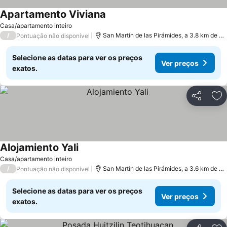
Apartamento Viviana
Ver preços
Casa/apartamento inteiro
/
San Martín de las Pirámides, a 3.8 km de Te
Pontuação não disponível
Selecione as datas para ver os preços
Ver preços
exatos.
Partilhar
Ad
Alojamiento Yali
Ver preços
Casa/apartamento inteiro
/
San Martín de las Pirámides, a 3.6 km de Te
Pontuação não disponível
Selecione as datas para ver os preços
Ver preços
exatos.