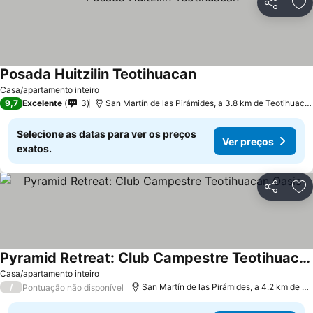
Partilhar
Ad
Posada Huitzilin Teotihuacan
Ver preços
Casa/apartamento inteiro
9,7
Excelente
3
San Martín de las Pirámides, a 3.8 km de Teotihuacan
Selecione as datas para ver os preços
Ver preços
exatos.
Partilhar
Ad
Pyramid Retreat: Club Campestre Teotihuacan Oasis
Ver preços
Casa/apartamento inteiro
/
San Martín de las Pirámides, a 4.2 km de Te
Pontuação não disponível