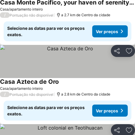
Casa Monte Pacifico, your haven of serenity between beach and rainforest.
Ver preços
Casa/apartamento inteiro
/
a 2.7 km de Centro da cidade
Pontuação não disponível
Selecione as datas para ver os preços
Ver preços
exatos.
Partilhar
Ad
Casa Azteca de Oro
Ver preços
Casa/apartamento inteiro
/
a 2.8 km de Centro da cidade
Pontuação não disponível
Selecione as datas para ver os preços
Ver preços
exatos.
Partilhar
Ad