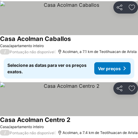
Partilhar
Ad
Casa Acolman Caballos
Ver preços
Casa/apartamento inteiro
/
Acolman, a 7.1 km de Teotihuacan de Arista
Pontuação não disponível
Selecione as datas para ver os preços
Ver preços
exatos.
Partilhar
Ad
Casa Acolman Centro 2
Ver preços
Casa/apartamento inteiro
/
Acolman, a 7.4 km de Teotihuacan de Arista
Pontuação não disponível