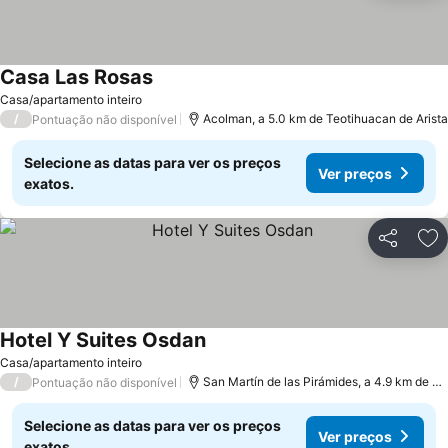
Casa Las Rosas
Ver preços
Casa/apartamento inteiro
/
Acolman, a 5.0 km de Teotihuacan de Arista
Pontuação não disponível
Selecione as datas para ver os preços
Ver preços
exatos.
Partilhar
Ad
Hotel Y Suites Osdan
Ver preços
Casa/apartamento inteiro
/
San Martín de las Pirámides, a 4.9 km de Te
Pontuação não disponível
Selecione as datas para ver os preços
Ver preços
exatos.