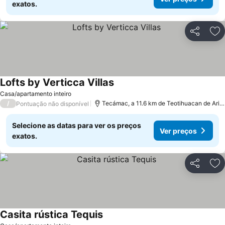
exatos.
Partilhar
Ad
Lofts by Verticca Villas
Ver preços
Casa/apartamento inteiro
/
Tecámac, a 11.6 km de Teotihuacan de Aris
Pontuação não disponível
Selecione as datas para ver os preços
Ver preços
exatos.
Partilhar
Ad
Casita rústica Tequis
Ver preços