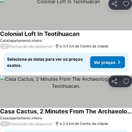
Partilhar
Ad
Colonial Loft In Teotihuacan
Ver preços
Casa/apartamento inteiro
/
a 3.4 km de Centro da cidade
Pontuação não disponível
Selecione as datas para ver os preços
Ver preços
exatos.
Partilhar
Ad
Casa Cactus, 2 Minutes From The Archaeological Site Of Teotihuacan.
Ver preços
Casa/apartamento inteiro
/
a 2.4 km de Centro da cidade
Pontuação não disponível