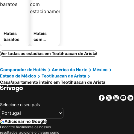
Hotéis
Hotéis
baratos
com
estaciona
mento
Ver todas as estadias em Teotihuacan de Arista
Comparador de Hotéis
América do Norte
México
Estado de México
Teotihuacan de Arista
Casa/apartamento inteiro em Teotihuacan de Arista
Facebook
Twitter
Insta
Yo
Selecione o seu país
Adicionar no Google
Encontre facilmente os nossos
resultados: adicione o trivago como