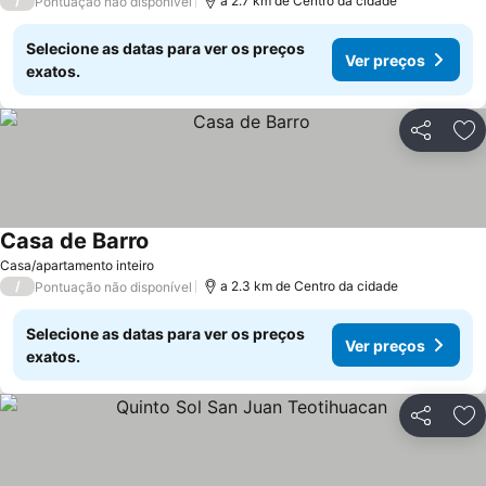
/
a 2.7 km de Centro da cidade
Pontuação não disponível
Selecione as datas para ver os preços
Ver preços
exatos.
Partilhar
Ad
Casa de Barro
Ver preços
Casa/apartamento inteiro
/
a 2.3 km de Centro da cidade
Pontuação não disponível
Selecione as datas para ver os preços
Ver preços
exatos.
Partilhar
Ad