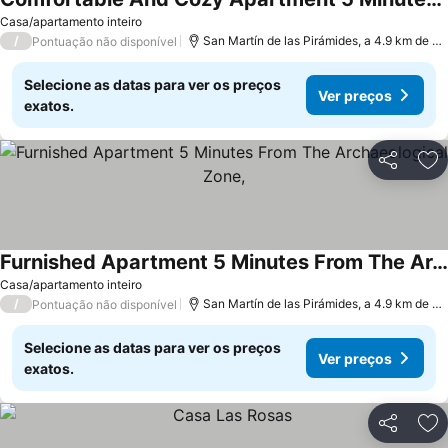
Ver preços
Casa/apartamento inteiro
/
San Martín de las Pirámides, a 4.9 km de Te
Pontuação não disponível
Selecione as datas para ver os preços
Ver preços
exatos.
Partilhar
Ad
Furnished Apartment 5 Minutes From The Archaeological Zone,
Ver preços
Casa/apartamento inteiro
/
San Martín de las Pirámides, a 4.9 km de Te
Pontuação não disponível
Selecione as datas para ver os preços
Ver preços
exatos.
Partilhar
Ad