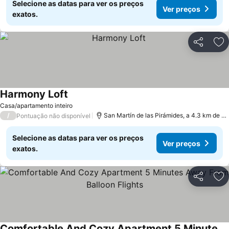
Selecione as datas para ver os preços
Ver preços
exatos.
Partilhar
Ad
Harmony Loft
Ver preços
Casa/apartamento inteiro
/
San Martín de las Pirámides, a 4.3 km de Te
Pontuação não disponível
Selecione as datas para ver os preços
Ver preços
exatos.
Partilhar
Ad
Comfortable And Cozy Apartment 5 Minutes Away From Balloon Flights