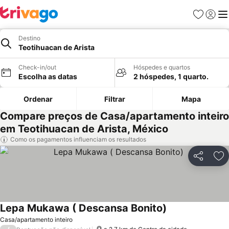
Favoritos
Iniciar
Me
Destino
Teotihuacan de Arista
Check-in/out
Hóspedes e quartos
Escolha as datas
2 hóspedes, 1 quarto.
Ordenar
Filtrar
Mapa
Compare preços de Casa/apartamento inteiro
em Teotihuacan de Arista, México
Como os pagamentos influenciam os resultados
Partilhar
Ad
Lepa Mukawa ( Descansa Bonito)
Ver preços
Casa/apartamento inteiro